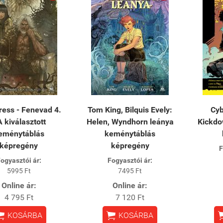
ess - Fenevad 4.
Tom King, Bilquis Evely:
Cyb
A kiválasztott
Helen, Wyndhorn leánya
Kickdo
eménytáblás
keménytáblás
képregény
képregény
F
ogyasztói ár:
Fogyasztói ár:
5995 Ft
7495 Ft
Online ár:
Online ár:
4 795 Ft
7 120 Ft


KOSÁRBA
KOSÁRBA