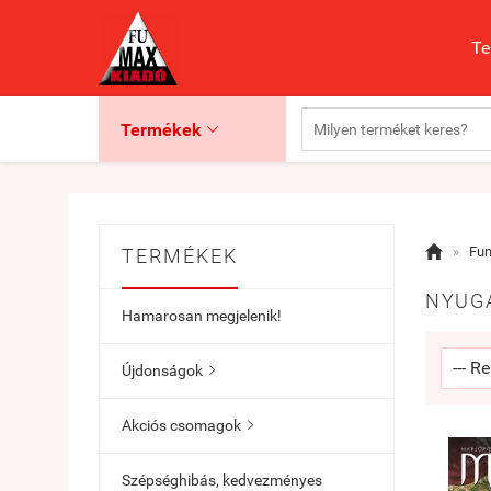
Te
Termékek


»
Fu
TERMÉKEK
NYUG
Hamarosan megjelenik!
Újdonságok

Akciós csomagok

Szépséghibás, kedvezményes