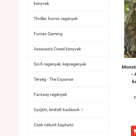
könyvek
Thriller, horror regények
Fumax Gaming
Assassin's Creed könyvek
Sci-fi regények, képregények
Monstr
- 
Térség - The Expanse
k
Fantasy regények
F
Gyűjtői, limitált kiadások

Csak nálunk kapható