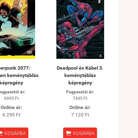
erpunk 2077:
Deadpool és Kábel 3.
wn keménytáblás
keménytáblás
képregény
képregény
ogyasztói ár:
Fogyasztói ár:
6995 Ft
7495 Ft
Online ár:
Online ár:
6 295 Ft
7 120 Ft


KOSÁRBA
KOSÁRBA