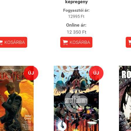
képregény
Fogyasztói ár:
12995 Ft
Online ár:
12 350 Ft


KOSÁRBA
KOSÁRBA
ÚJ
ÚJ