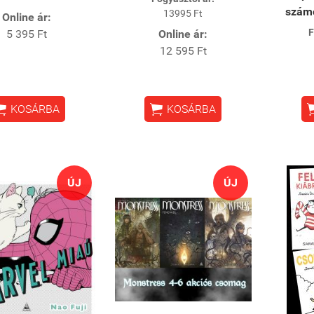
számo
13995 Ft
Online ár:
F
5 395 Ft
Online ár:
12 595 Ft


KOSÁRBA
KOSÁRBA
ÚJ
ÚJ