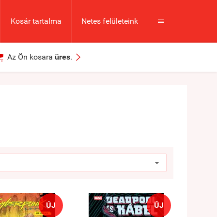
Kosár tartalma
Netes felületeink



Az Ön kosara
üres
.
ÚJ
ÚJ