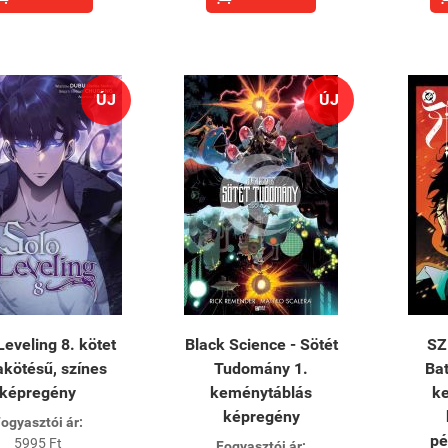
ÚJ
ÚJ
Leveling 8. kötet
Black Science - Sötét
SZ
kötésű, színes
Tudomány 1.
Ba
képregény
keménytáblás
k
képregény
ogyasztói ár:
pé
5995 Ft
Fogyasztói ár: