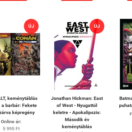
ÚJ
ÚJ
LT, keménytáblás
Jonathan Hickman: East
Batma
 a barbár: Fekete
of West - Nyugattól
puhat
zárva képregény
keletre - Apokalipszis:
F
Második év
Online ár:
keménytáblás
5 995 Ft