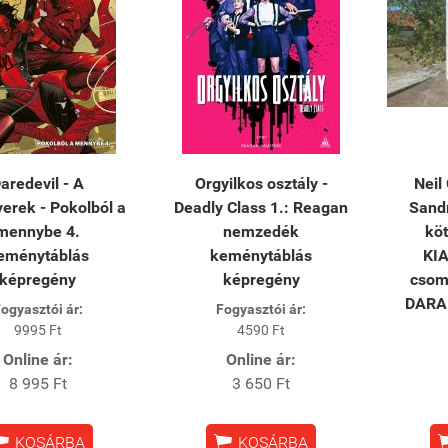
aredevil - A
Orgyilkos osztály -
Neil
erek - Pokolból a
Deadly Class 1.: Reagan
Sand
mennybe 4.
nemzedék
kö
eménytáblás
keménytáblás
KI
képregény
képregény
csom
DARA
ogyasztói ár:
Fogyasztói ár:
9995 Ft
4590 Ft
Online ár:
Online ár:
8 995 Ft
3 650 Ft


KOSÁRBA
KOSÁRBA