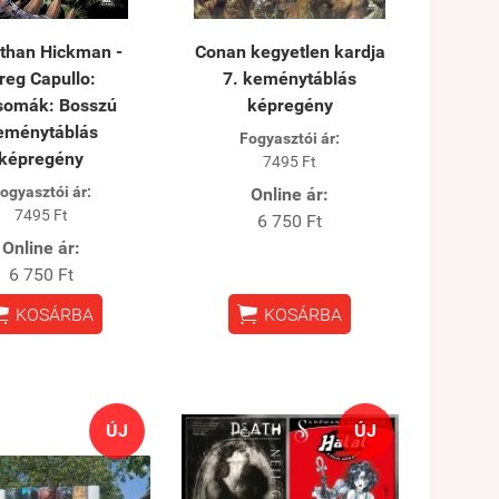
than Hickman -
Conan kegyetlen kardja
reg Capullo:
7. keménytáblás
somák: Bosszú
képregény
eménytáblás
Fogyasztói ár:
képregény
7495 Ft
ogyasztói ár:
Online ár:
7495 Ft
6 750 Ft
Online ár:
6 750 Ft


KOSÁRBA
KOSÁRBA
ÚJ
ÚJ