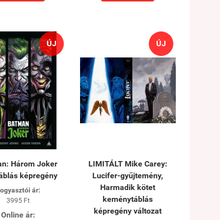
ÚJ
ÚJ
n: Három Joker
LIMITÁLT Mike Carey:
áblás képregény
Lucifer-gyűjtemény,
Harmadik kötet
ogyasztói ár:
keménytáblás
3995 Ft
képregény változat
Online ár: