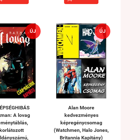
ÚJ
ÚJ
ÉPSÉGHIBÁS
Alan Moore
tman: A lovag
kedvezményes
eménytáblás,
képregénycsomag
korlátozott
(Watchmen, Halo Jones,
ldányszámú,
Britannia Kapitány)