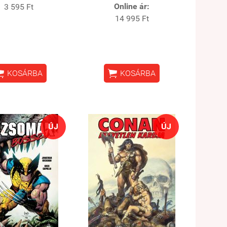
Online ár:
3 595 Ft
14 995 Ft


KOSÁRBA
KOSÁRBA
ÚJ
ÚJ