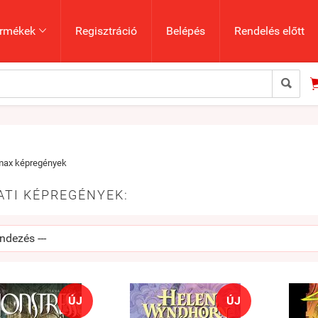
rmékek
Regisztráció
Belépés
Rendelés előtt


max képregények
ATI KÉPREGÉNYEK:
ÚJ
ÚJ