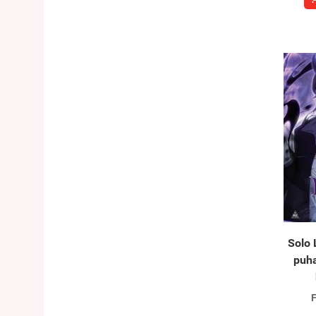
Solo 
puha
F