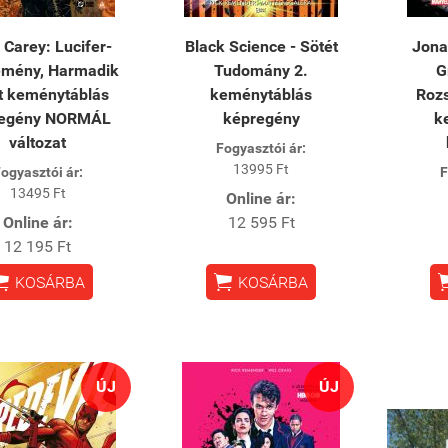
 Carey: Lucifer-
Black Science - Sötét
Jona
emény, Harmadik
Tudomány 2.
G
t keménytáblás
keménytáblás
Roz
regény NORMÁL
képregény
k
változat
Fogyasztói ár:
13995 Ft
ogyasztói ár:
F
13495 Ft
Online ár:
Online ár:
12 595 Ft
12 195 Ft


KOSÁRBA
KOSÁRBA
ÚJ
ÚJ