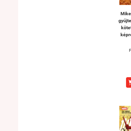
Mike
gyűjt
köte
kép
F