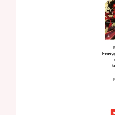
D
Fenegy
k
F