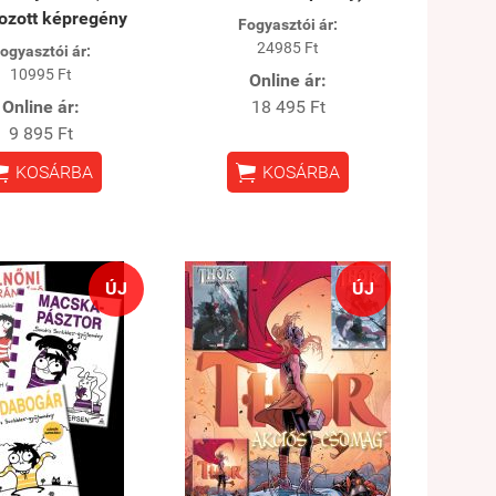
zott képregény
Fogyasztói ár:
24985 Ft
ogyasztói ár:
10995 Ft
Online ár:
Online ár:
18 495 Ft
9 895 Ft


KOSÁRBA
KOSÁRBA
ÚJ
ÚJ