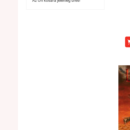
Az Ön kosara jelenleg üres!