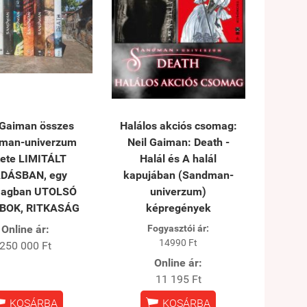
 Gaiman összes
Halálos akciós csomag:
man-univerzum
Neil Gaiman: Death -
tete LIMITÁLT
Halál és A halál
ADÁSBAN, egy
kapujában (Sandman-
agban UTOLSÓ
univerzum)
BOK, RITKASÁG
képregények
Online ár:
Fogyasztói ár:
14990 Ft
250 000 Ft
Online ár:
11 195 Ft


KOSÁRBA
KOSÁRBA