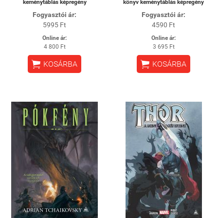
keménytáblás képregény
könyv keménytáblás képregény
Fogyasztói ár:
Fogyasztói ár:
5995 Ft
4590 Ft
Online ár:
Online ár:
4 800 Ft
3 695 Ft


KOSÁRBA
KOSÁRBA