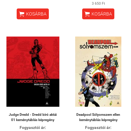
3 650 Ft


KOSÁRBA
KOSÁRBA
Judge Dredd - Dredd bíró aktái
Deadpool Sólyomszem ellen
01 keménytáblás képregény
keménytáblás képregény
Fogyasztói ár:
Fogyasztói ár: