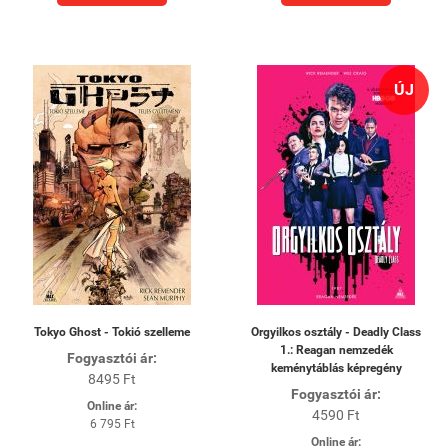
ÚJ
Tokyo Ghost - Tokió szelleme
Orgyilkos osztály - Deadly Class
1.: Reagan nemzedék
Fogyasztói ár:
keménytáblás képregény
8495 Ft
Fogyasztói ár:
Online ár:
4590 Ft
6 795 Ft
Online ár: