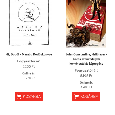
Hé, Dodó! - Marabu Dodóskönyve
John Constantine, Hellblazer -
Káros szenvedélyek
Fogyasztói ár:
keménytáblás képregény
2200 Ft
Fogyasztói ár:
Online ár:
5495 Ft
1 750 Ft
Online ár:
4 400 Ft


KOSÁRBA
KOSÁRBA