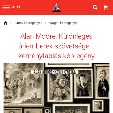


MENÜ

»
Fumax képregények
»
Nyugati képregények
Alan Moore: Különleges
úriemberek szövetsége I.
keménytáblás képregény