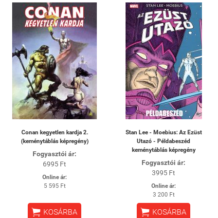
Conan kegyetlen kardja 2.
Stan Lee - Moebius: Az Ezüst
(keménytáblás képregény)
Utazó - Példabeszéd
keménytáblás képregény
Fogyasztói ár:
Fogyasztói ár:
6995 Ft
3995 Ft
Online ár:
5 595 Ft
Online ár:
3 200 Ft


KOSÁRBA
KOSÁRBA