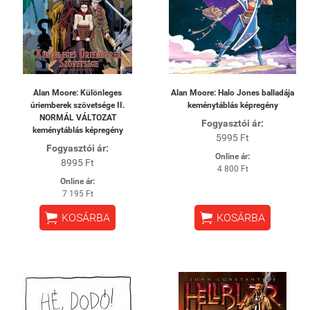
Alan Moore: Különleges
Alan Moore: Halo Jones balladája
úriemberek szövetsége II.
keménytáblás képregény
NORMÁL VÁLTOZAT
Fogyasztói ár:
keménytáblás képregény
5995 Ft
Fogyasztói ár:
Online ár:
8995 Ft
4 800 Ft
Online ár:
7 195 Ft


KOSÁRBA
KOSÁRBA