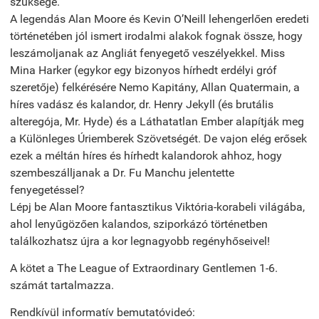
szüksége.
A legendás Alan Moore és Kevin O’Neill lehengerlően eredeti
történetében jól ismert irodalmi alakok fognak össze, hogy
leszámoljanak az Angliát fenyegető veszélyekkel. Miss
Mina Harker (egykor egy bizonyos hírhedt erdélyi gróf
szeretője) felkérésére Nemo Kapitány, Allan Quatermain, a
híres vadász és kalandor, dr. Henry Jekyll (és brutális
alteregója, Mr. Hyde) és a Láthatatlan Ember alapítják meg
a Különleges Úriemberek Szövetségét. De vajon elég erősek
ezek a méltán híres és hírhedt kalandorok ahhoz, hogy
szembeszálljanak a Dr. Fu Manchu jelentette
fenyegetéssel?
Lépj be Alan Moore fantasztikus Viktória-korabeli világába,
ahol lenyűgözően kalandos, sziporkázó történetben
találkozhatsz újra a kor legnagyobb regényhőseivel!
A kötet a The League of Extraordinary Gentlemen 1-6.
számát tartalmazza.
Rendkívül informatív bemutatóvideó: