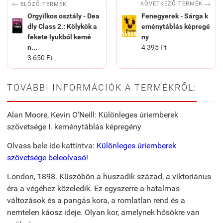


KÖVETKEZŐ TERMÉK
ELŐZŐ TERMÉK
Orgyilkos osztály - Dea
Fenegyerek - Sárga k
dly Class 2.: Kölykök a
eménytáblás képregé
fekete lyukból kemé
ny
n...
4 395 Ft
3 650 Ft
TOVÁBBI INFORMÁCIÓK A TERMÉKRŐL:
Alan Moore, Kevin O'Neill: Különleges úriemberek
szövetsége I. keménytáblás képregény
Olvass bele ide kattintva:
Különleges úriemberek
szövetsége beleolvasó
!
London, 1898. Küszöbön a huszadik század, a viktoriánus
éra a végéhez közeledik. Ez egyszerre a hatalmas
változások és a pangás kora, a romlatlan rend és a
nemtelen káosz ideje. Olyan kor, amelynek hősökre van