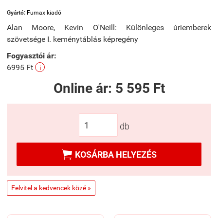
Gyártó:
Fumax kiadó
Alan Moore, Kevin O'Neill: Különleges úriemberek
szövetsége I. keménytáblás képregény
Fogyasztói ár:
6995 Ft
i
Online ár:
5 595 Ft
db

KOSÁRBA HELYEZÉS
Felvitel a kedvencek közé »