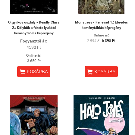
Orgyilkos osztály - Deadly Class
Monstress - Fenevad 1.: Ébredés
2.: Kölykök a fekete lyukból
keménytáblás képregény
keménytáblás képregény
Online ár:
Fogyasztói ár:
7 995 Ft
6 395 Ft
4590 Ft
Online ár:
3 650 Ft


KOSÁRBA
KOSÁRBA