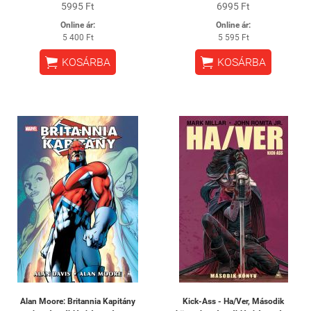
5995 Ft
6995 Ft
Online ár:
Online ár:
5 400 Ft
5 595 Ft


KOSÁRBA
KOSÁRBA
Alan Moore: Britannia Kapitány
Kick-Ass - Ha/Ver, Második