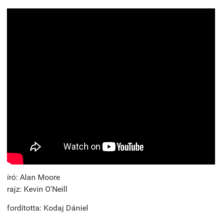
író: Alan Moore
rajz: Kevin O'Neill
fordította: Kodaj Dániel