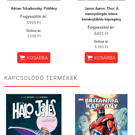
Adrian Tchaikovsky: Pókfény
Jason Aaron: Thor: A
mennydörgés istene
Fogyasztói ár:
keménytáblás képregény
3995 Ft
Fogyasztói ár:
Online ár:
8495 Ft
3 200 Ft
Online ár:
6 395 Ft


KOSÁRBA
KOSÁRBA
KAPCSOLÓDÓ TERMÉKEK: