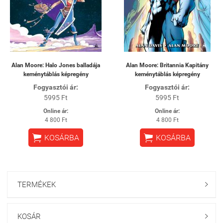
Alan Moore: Halo Jones balladája
Alan Moore: Britannia Kapitány
keménytáblás képregény
keménytáblás képregény
Fogyasztói ár:
Fogyasztói ár:
5995 Ft
5995 Ft
Online ár:
Online ár:
4 800 Ft
4 800 Ft


KOSÁRBA
KOSÁRBA
TERMÉKEK

KOSÁR
