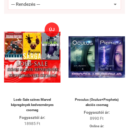
ÚJ
Loeb-Sale színes Marvel
Proculus (Oculus+Propheta)
képregények kedvezményes
akciós csomag
csomag
Fogyasztói ár:
Fogyasztói ár:
8990 Ft
18985 Ft
Online ár: