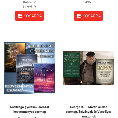
Online ár:
6 495 Ft
14 995 Ft


KOSÁRBA
KOSÁRBA
Csellengő gyerekek-sorozat
George R. R. Martin akciós
kedvezményes csomag
csomag: Zsiványok és Veszélyes
amazonok