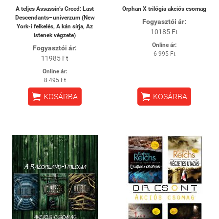
A teljes Assassin’s Creed: Last
Orphan X trilógia akciós csomag
Descendants–univerzum (New
Fogyasztói ár:
York-i felkelés, A kán sírja, Az
10185 Ft
istenek végzete)
Online ár:
Fogyasztói ár:
6 995 Ft
11985 Ft
Online ár:
8 495 Ft


KOSÁRBA
KOSÁRBA