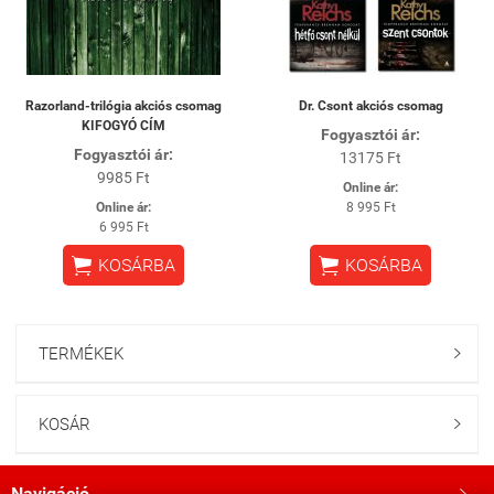
Razorland-trilógia akciós csomag
Dr. Csont akciós csomag
KIFOGYÓ CÍM
Fogyasztói ár:
Fogyasztói ár:
13175 Ft
9985 Ft
Online ár:
Online ár:
8 995 Ft
6 995 Ft


KOSÁRBA
KOSÁRBA
TERMÉKEK

KOSÁR

Navigáció