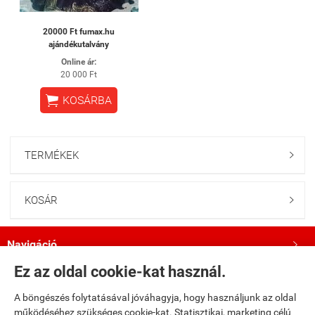
20000 Ft fumax.hu
ajándékutalvány
Online ár:
20 000 Ft

KOSÁRBA
TERMÉKEK

KOSÁR

Navigáció

Ez az oldal cookie-kat használ.
Saját fiók

A böngészés folytatásával jóváhagyja, hogy használjunk az oldal
működéséhez szükséges cookie-kat. Statisztikai, marketing célú