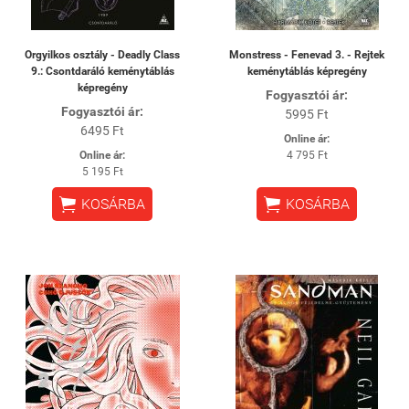
Orgyilkos osztály - Deadly Class
Monstress - Fenevad 3. - Rejtek
9.: Csontdaráló keménytáblás
keménytáblás képregény
képregény
Fogyasztói ár:
Fogyasztói ár:
5995 Ft
6495 Ft
Online ár:
Online ár:
4 795 Ft
5 195 Ft


KOSÁRBA
KOSÁRBA