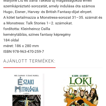
Marjorie Liu és Sana Takeda új magasságokba emeli
szemkápráztató sorozatát, amely indulása óta számos
Hugo-, Eisner-, Harvey- és British Fantasy-díjat elnyert.
A kötet tartalmazza a Monstress-sorozat 31–35. számát és
a Monstress: Talk Stories 1–2. számokat.
fordította: Kleinheincz Csilla
keménytáblás, színes fantasy képregény
184 oldal
méret: 186 x 280 mm
ISBN 978-963-470-259-7
AJÁNLOTT TERMÉKEK: