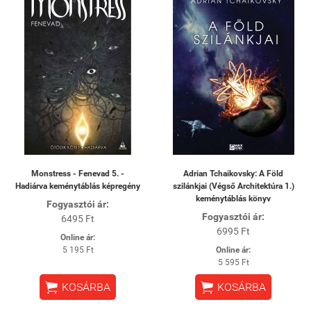
Monstress - Fenevad 5. -
Adrian Tchaikovsky: A Föld
Hadiárva keménytáblás képregény
szilánkjai (Végső Architektúra 1.)
keménytáblás könyv
Fogyasztói ár:
Fogyasztói ár:
6495 Ft
6995 Ft
Online ár:
5 195 Ft
Online ár:
5 595 Ft


KOSÁRBA
KOSÁRBA