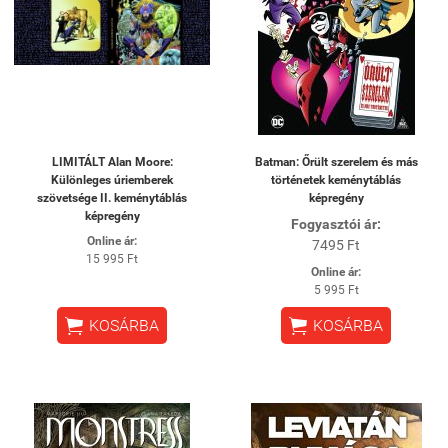
LIMITÁLT Alan Moore:
Batman: Őrült szerelem és más
Különleges úriemberek
történetek keménytáblás
szövetsége II. keménytáblás
képregény
képregény
Fogyasztói ár:
Online ár:
7495 Ft
15 995 Ft
Online ár:
5 995 Ft


KOSÁRBA
KOSÁRBA