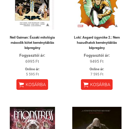
Neil Gaiman: Északi mitológia
Loki: Asgard ügynöke 2.: Nem
második kötet keménytáblás
hazudhatok keménytáblás
képregény
képregény
Fogyasztói ár:
Fogyasztói ár:
6995 Ft
9495 Ft
Online ár:
Online ár:
5 595 Ft
7 595 Ft


KOSÁRBA
KOSÁRBA