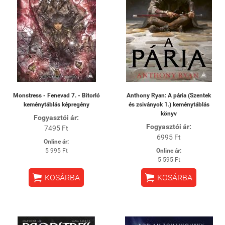
Monstress - Fenevad 7. - Bitorló
Anthony Ryan: A pária (Szentek
keménytáblás képregény
és zsiványok 1.) keménytáblás
könyv
Fogyasztói ár:
Fogyasztói ár:
7495 Ft
6995 Ft
Online ár:
5 995 Ft
Online ár:
5 595 Ft


KOSÁRBA
KOSÁRBA