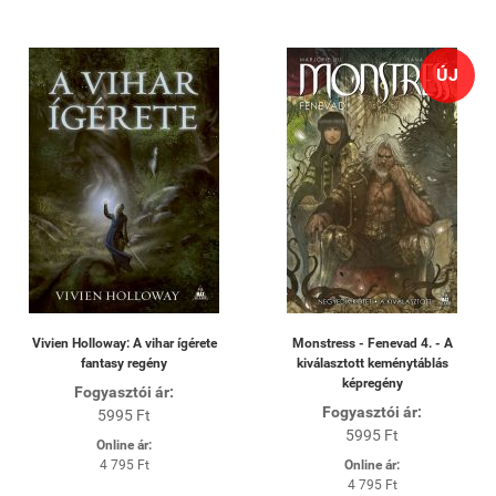
ÚJ
Vivien Holloway: A vihar ígérete
Monstress - Fenevad 4. - A
fantasy regény
kiválasztott keménytáblás
képregény
Fogyasztói ár:
Fogyasztói ár:
5995 Ft
5995 Ft
Online ár:
4 795 Ft
Online ár:
4 795 Ft