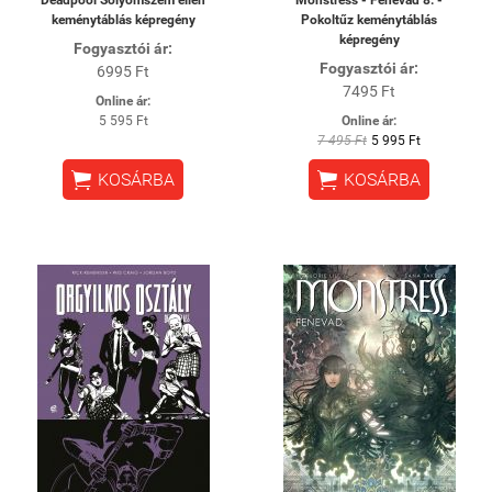
Deadpool Sólyomszem ellen
Monstress - Fenevad 8. -
keménytáblás képregény
Pokoltűz keménytáblás
képregény
Fogyasztói ár:
Fogyasztói ár:
6995 Ft
7495 Ft
Online ár:
5 595 Ft
Online ár:
7 495 Ft
5 995 Ft


KOSÁRBA
KOSÁRBA