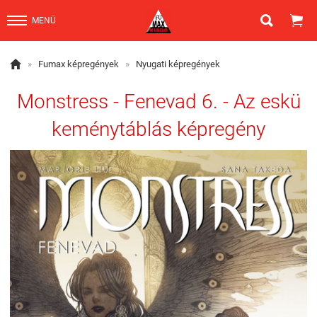


MENÜ

»
Fumax képregények
»
Nyugati képregények
Monstress - Fenevad 6. - Az eskü
keménytáblás képregény