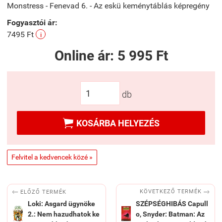
Monstress - Fenevad 6. - Az eskü keménytáblás képregény
Fogyasztói ár:
7495 Ft
i
Online ár:
5 995 Ft
db

KOSÁRBA HELYEZÉS
Felvitel a kedvencek közé »


KÖVETKEZŐ TERMÉK
ELŐZŐ TERMÉK
Loki: Asgard ügynöke
SZÉPSÉGHIBÁS Capull
2.: Nem hazudhatok ke
o, Snyder: Batman: Az