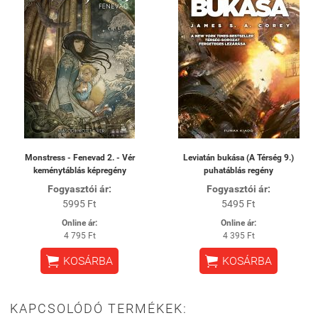
Monstress - Fenevad 2. - Vér
Leviatán bukása (A Térség 9.)
keménytáblás képregény
puhatáblás regény
Fogyasztói ár:
Fogyasztói ár:
5995 Ft
5495 Ft
Online ár:
Online ár:
4 795 Ft
4 395 Ft


KOSÁRBA
KOSÁRBA
KAPCSOLÓDÓ TERMÉKEK: