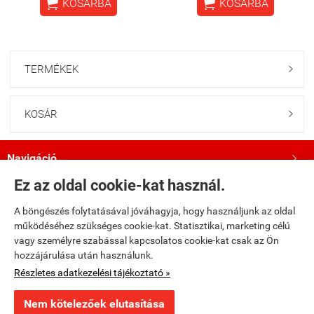


KOSÁRBA
KOSÁRBA
TERMÉKEK

KOSÁR

Navigáció

Ez az oldal cookie-kat használ.
Saját fiók

A böngészés folytatásával jóváhagyja, hogy használjunk az oldal
működéséhez szükséges cookie-kat. Statisztikai, marketing célú
Bemutatkozás

vagy személyre szabással kapcsolatos cookie-kat csak az Ön
hozzájárulása után használunk.
Kövess minket a Facebookon!

Részletes adatkezelési tájékoztató »
Nem kötelezőek elutasítása
×
Ajánlott termék
fumax.hu -
Fumax Kft.
-
ÁSZF
-
Adatkezelési tájékoztató