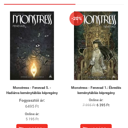
-20%
Monstress - Fenevad 5. -
Monstress - Fenevad 1.: Ébredés
Hadiárva keménytáblás képregény
keménytáblás képregény
Fogyasztói ár:
Online ár:
7 995 Ft
6 395 Ft
6495 Ft
Online ár:
5 195 Ft