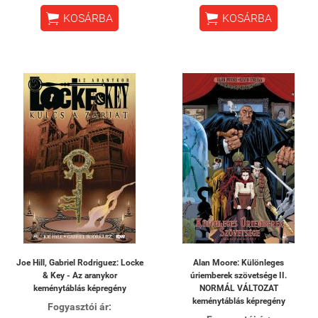


KOSÁRBA
KOSÁRBA
Joe Hill, Gabriel Rodriguez: Locke
Alan Moore: Különleges
& Key - Az aranykor
úriemberek szövetsége II.
keménytáblás képregény
NORMÁL VÁLTOZAT
keménytáblás képregény
Fogyasztói ár: