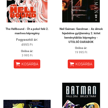
The Hellbound - Út a pokol felé 2.
Neil Gaiman: Sandman - Az álmok
manhwa képregény
fejedelme gyűjtemény 2. kötet
keménytáblás képregény -
Fogyasztói ár:
UTOLSÓ DARABOK
4995 Ft
Online ár:
Online ár:
19 995 Ft
3 995 Ft


KOSÁRBA
KOSÁRBA