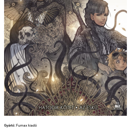
Gyártó:
Fumax kiadó