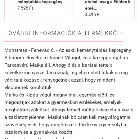
ménytáblás képregény
utolsó lovag a Földön k
7 595 Ft
emé...
4 495 Ft
TOVÁBBI INFORMÁCIÓK A TERMÉKRŐL:
Monstress - Fenevad 6. - Az eskü keménytáblás képregény
A háború elnyelte az Ismert Világot, és a közép­pontjában
Farkasvérű Maika áll. Ahogy ő és a barátai tetteik
következményeivel birkóznak, rég eltemetett titkok és rég
várt találkozások fenyegetnek azzal, hogy mindent
elsöpörnek körülöttük.
Maika és Kippa végül megnyílnak egymás előtt, és
megosztják azokat a gyermekkori emlékeket, amelyek
meghatározzák őket. Ahogy terhelt múltjuk összetalálkozik
a zaklatott jelennel, Maikának bölcsen kell megválogatnia
szövetségeseit, hogy megőrizze a törékeny egyensúlyt a
bizalom és a gyanakvás között.