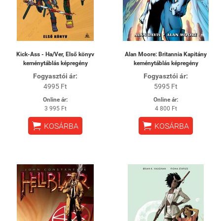
Kick-Ass - Ha/Ver, Első könyv
Alan Moore: Britannia Kapitány
keménytáblás képregény
keménytáblás képregény
Fogyasztói ár:
Fogyasztói ár:
4995 Ft
5995 Ft
Online ár:
Online ár:
3 995 Ft
4 800 Ft


KOSÁRBA
KOSÁRBA