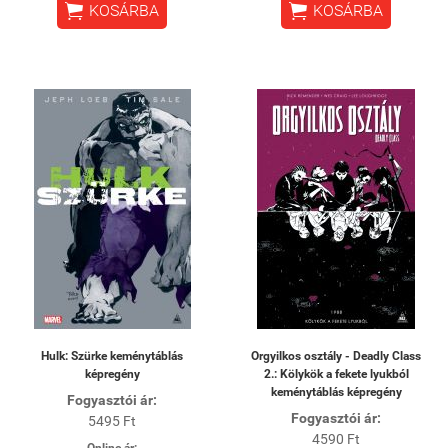


KOSÁRBA
KOSÁRBA
Hulk: Szürke keménytáblás
Orgyilkos osztály - Deadly Class
képregény
2.: Kölykök a fekete lyukból
keménytáblás képregény
Fogyasztói ár:
Fogyasztói ár:
5495 Ft
4590 Ft
Online ár: