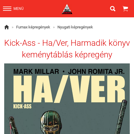


MENÜ

»
Fumax képregények
»
Nyugati képregények
Kick-Ass - Ha/Ver, Harmadik könyv
keménytáblás képregény