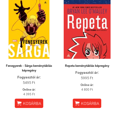
Fenegyerek - Sárga keménytáblás
Repeta keménytáblás képregény
képregény
Fogyasztói ár:
Fogyasztói ár:
5995 Ft
5495 Ft
Online ár:
Online ár:
4 800 Ft
4 395 Ft


KOSÁRBA
KOSÁRBA