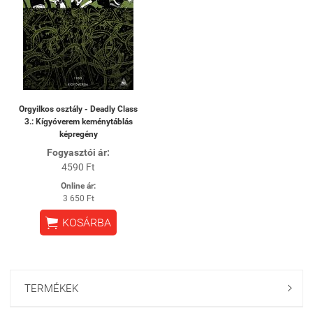
Orgyilkos osztály - Deadly Class
3.: Kígyóverem keménytáblás
képregény
Fogyasztói ár:
4590 Ft
Online ár:
3 650 Ft

KOSÁRBA
TERMÉKEK
