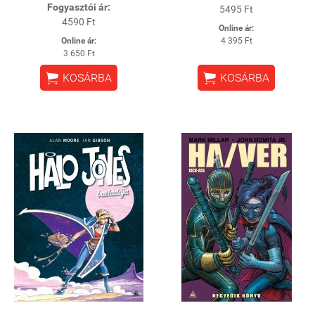
Fogyasztói ár:
5495 Ft
4590 Ft
Online ár:
Online ár:
4 395 Ft
3 650 Ft


KOSÁRBA
KOSÁRBA