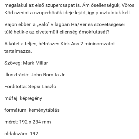
megalakul az első szupercsapat is. Ám ősellenségük, Vörös
Köd szerint a szuperhősök ideje lejárt, így pusztulniuk kell.
Vajon ebben a „való” világban Ha/Ver és szövetségesei
túlélhetik-e az elvetemült ellenség ámokfutását?
A kötet a teljes, hétrészes Kick-Ass 2 minisorozatot
tartalmazza.
Szöveg: Mark Millar
Illusztráció: John Romita Jr.
Fordította: Sepsi László
műfaj: képregény
formátum: keménytáblás
méret: 192 x 284 mm
oldalszám: 192