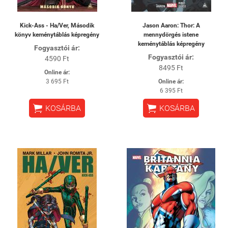
Kick-Ass - Ha/Ver, Második
Jason Aaron: Thor: A
könyv keménytáblás képregény
mennydörgés istene
keménytáblás képregény
Fogyasztói ár:
Fogyasztói ár:
4590 Ft
8495 Ft
Online ár:
3 695 Ft
Online ár:
6 395 Ft


KOSÁRBA
KOSÁRBA