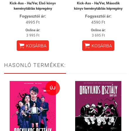
Kick-Ass - Ha/Ver, Első könyv
Kick-Ass - Ha/Ver, Második
keménytáblás képregény
könyv keménytáblás képregény
Fogyasztói ár:
Fogyasztói ár:
4995 Ft
4590 Ft
Online ár:
Online ár:
3 995 Ft
3 695 Ft


KOSÁRBA
KOSÁRBA
HASONLÓ TERMÉKEK:
ÚJ