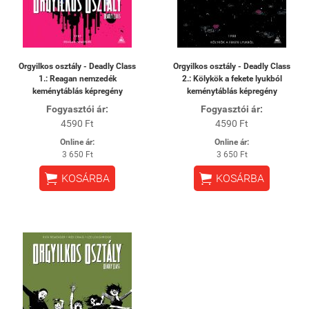
Orgyilkos osztály - Deadly Class
Orgyilkos osztály - Deadly Class
1.: Reagan nemzedék
2.: Kölykök a fekete lyukból
keménytáblás képregény
keménytáblás képregény
Fogyasztói ár:
Fogyasztói ár:
4590 Ft
4590 Ft
Online ár:
Online ár:
3 650 Ft
3 650 Ft


KOSÁRBA
KOSÁRBA