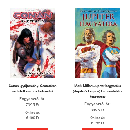
Conan-gyűjtemény: Csatatéren
Mark Millar: Jupiter hagyatéka
született és más történetek
(Jupiter's Legacy) keménytáblás
képregény
Fogyasztói ár:
Fogyasztói ár:
7995 Ft
8495 Ft
Online ár:
6 400 Ft
Online ár:
6 795 Ft