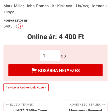
Mark Millar, John Romita Jr.: Kick-Ass - Ha/Ver, Harmadik
könyv
Fogyasztói ár:
5495 Ft
i
Online ár:
4 400 Ft
db

KOSÁRBA HELYEZÉS
Felvitel a kedvencek közé »


KÖVETKEZŐ TERMÉK
ELŐZŐ TERMÉK
LIMITÁLT Mike Carey:
Monstress - Fenevad