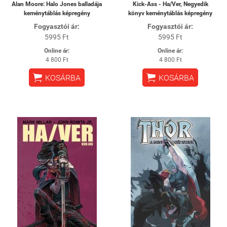
Alan Moore: Halo Jones balladája
Kick-Ass - Ha/Ver, Negyedik
keménytáblás képregény
könyv keménytáblás képregény
Fogyasztói ár:
Fogyasztói ár:
5995 Ft
5995 Ft
Online ár:
Online ár:
4 800 Ft
4 800 Ft


KOSÁRBA
KOSÁRBA