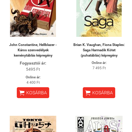
John Constantine, Hellblazer -
Brian K. Vaughan, Fiona Staples:
Káros szenvedélyek
Saga Harmadik Kötet
keménytáblás képregény
(puhatáblás) képregény
Fogyasztói ár:
Online ár:
7 495 Ft
5495 Ft
Online ár:
4 400 Ft


KOSÁRBA
KOSÁRBA