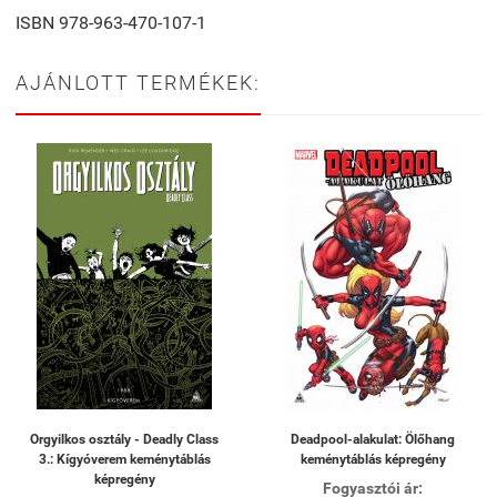
ISBN 978-963-470-107-1
AJÁNLOTT TERMÉKEK:
Orgyilkos osztály - Deadly Class
Deadpool-alakulat: Ölőhang
3.: Kígyóverem keménytáblás
keménytáblás képregény
képregény
Fogyasztói ár: