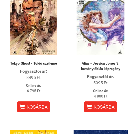
Tokyo Ghost - Tokió szelleme
Alias - Jessica Jones 3.
keménytáblás képregény
Fogyasztói ár:
Fogyasztói ár:
8495 Ft
5995 Ft
Online ár:
6 795 Ft
Online ár:
4 800 Ft


KOSÁRBA
KOSÁRBA