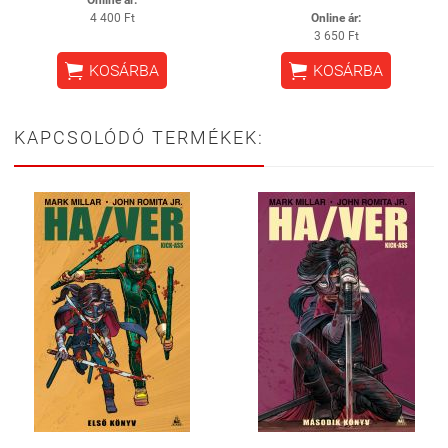
4 400 Ft
Online ár:
3 650 Ft


KOSÁRBA
KOSÁRBA
KAPCSOLÓDÓ TERMÉKEK: