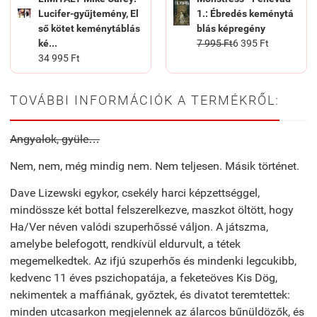
Lucifer-gyűjtemény, El
1.: Ébredés keménytá
ső kötet keménytáblás
blás képregény
ké...
7 995 Ft
6 395 Ft
34 995 Ft
TOVÁBBI INFORMÁCIÓK A TERMÉKRŐL:
Angyalok, gyüle…
Nem, nem, még mindig nem. Nem teljesen. Másik történet.
Dave Lizewski egykor, csekély harci képzettséggel,
mindössze két bottal felszerelkezve, maszkot öltött, hogy
Ha/Ver néven valódi szuperhőssé váljon. A játszma,
amelybe belefogott, rendkívül eldurvult, a tétek
megemelkedtek. Az ifjú szuperhős és mindenki legcukibb,
kedvenc 11 éves pszichopatája, a feketeöves Kis Dög,
nekimentek a maffiának, győztek, és divatot teremtettek:
minden utcasarkon megjelennek az álarcos bűnüldözők, és