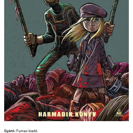
Gyártó:
Fumax kiadó