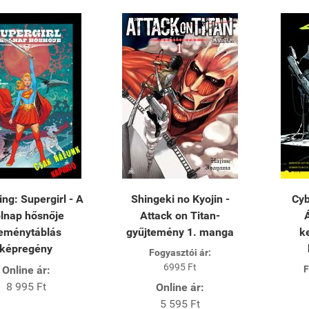
ng: Supergirl - A
Shingeki no Kyojin -
Cyb
lnap hősnője
Attack on Titan-
eménytáblás
gyűjtemény 1. manga
k
képregény
Fogyasztói ár:
6995 Ft
Online ár:
F
8 995 Ft
Online ár:
5 595 Ft