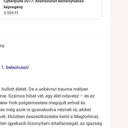
Cyberpunk 2077: Áramszünet keménytáblás
képregény
5 595 Ft
ény
 1. beleolvasó
!
hullott életét. De a sokévnyi trauma mélyen
ie. Számos hibát vét, egy élet odavész – és ez
 New York polgármestere megújult erővel és
 és még azok is gyanakodva néznek rá, akiket
vét. Eközben összeütközésbe kerül a Megtorlóval,
ten igyekszik bizonyítani ártatlanságát, az igazság