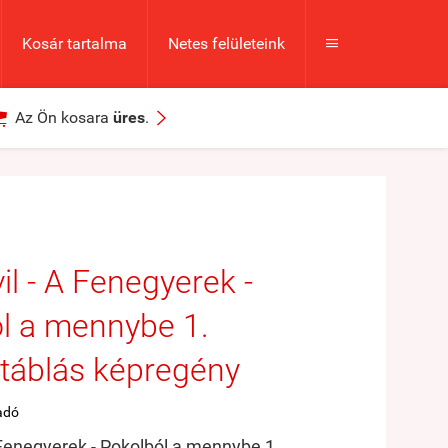
Kosár tartalma
Netes felületeink



Az Ön kosara
üres
.
il - A Fenegyerek -
l a mennybe 1.
táblás képregény
adó
 Fenegyerek - Pokolból a mennybe 1.