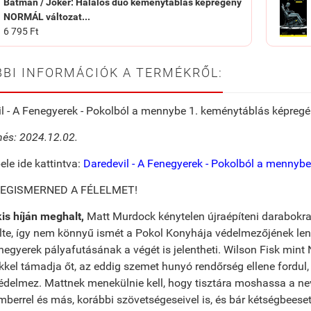
Batman / Joker: Halálos duó keménytáblás képregény
NORMÁL változat...
6 795 Ft
BI INFORMÁCIÓK A TERMÉKRŐL:
l - A Fenegyerek - Pokolból a mennybe 1. keménytáblás képreg
és: 2024.12.02.
ele ide kattintva:
Daredevil - A Fenegyerek - Pokolból a mennybe
MEGISMERNED A FÉLELMET!
is híján meghalt,
Matt Murdock kénytelen újraépíteni darabokra 
te, így nem könnyű ismét a Pokol Konyhája védelmezőjének lenn
negyerek pályafutásának a végét is jelentheti. Wilson Fisk mint
kel támadja őt, az eddig szemet hunyó rendőrség ellene fordul,
édelmez. Mattnek menekülnie kell, hogy tisztára moshassa a ne
berrel és más, korábbi szövetségeseivel is, és bár kétségbeeset