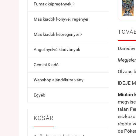
Fumax képregények

Más kiadók könyvei, regényei
TOVÁB
Más kiadók képregényei

Daredevi
Angol nyelvű kiadványok
Megjelen
Gemini Kiadó
Olvass b
Webshop ajándékutalvány
IDEJE 
Miután k
Egyéb
megvisel
talán Fe
eszközök
KOSÁR
régóta v
de Pókem