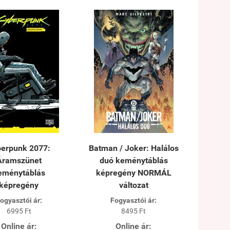
erpunk 2077:
Batman / Joker: Halálos
Áramszünet
duó keménytáblás
eménytáblás
képregény NORMÁL
képregény
változat
ogyasztói ár:
Fogyasztói ár:
6995 Ft
8495 Ft
Online ár:
Online ár: