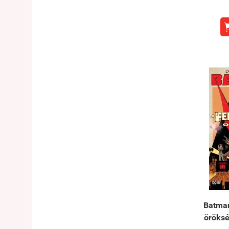
Batman
öröks