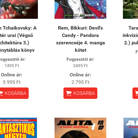
n Tchaikovsky: A
Rem, Bikkuri: Devil's
Tar
ér urai (Végső
Candy - Pandora
inkvizí
chitektúra 3.)
szerencséje 4. manga
2.) pu
nytáblás könyv
kötet
F
ogyasztói ár:
Fogyasztói ár:
7495 Ft
3495 Ft
Online ár:
Online ár:
5 995 Ft
2 795 Ft


KOSÁRBA
KOSÁRBA