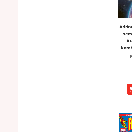
Adria
nemt
Ar
kemé
F