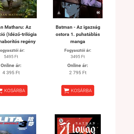
an Matharu: Az
Batman - Az igazság
ció (Idéző-trilógia
ostora 1. puhatáblás
haborítós regény
manga
ogyasztói ár:
Fogyasztói ár:
5495 Ft
3495 Ft
Online ár:
Online ár:
4 395 Ft
2 795 Ft


KOSÁRBA
KOSÁRBA