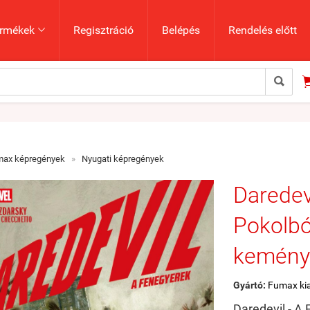
rmékek
Regisztráció
Belépés
Rendelés előtt


max képregények
»
Nyugati képregények
Daredev
Pokolbó
kemény
Gyártó:
Fumax ki
Daredevil - A