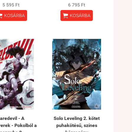
5 595 Ft
6 795 Ft


KOSÁRBA
KOSÁRBA
aredevil - A
Solo Leveling 2. kötet
erek - Pokolból a
puhakötésű, színes