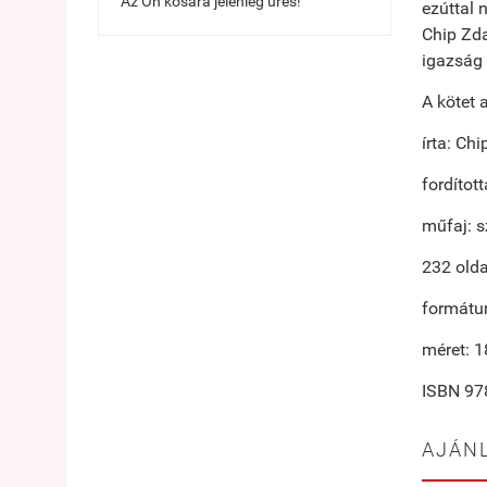
Az Ön kosara jelenleg üres!
ezúttal 
Chip Zda
igazság 
A kötet 
írta: Ch
fordítot
műfaj: s
232 olda
formátu
méret: 
ISBN 97
AJÁN