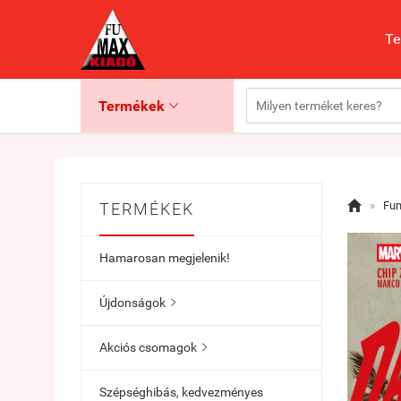
Te
Termékek


»
Fu
TERMÉKEK
Hamarosan megjelenik!
Újdonságok

Akciós csomagok

Szépséghibás, kedvezményes