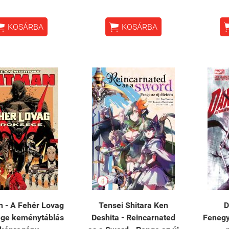


KOSÁRBA
KOSÁRBA
 - A Fehér Lovag
Tensei Shitara Ken
D
ége keménytáblás
Deshita - Reincarnated
Fenegy