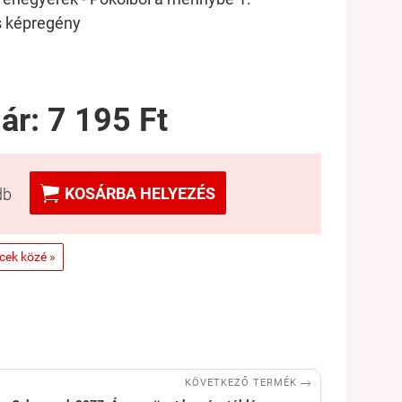
 képregény
 ár:
7 195 Ft

KOSÁRBA HELYEZÉS
db
ncek közé »

KÖVETKEZŐ TERMÉK