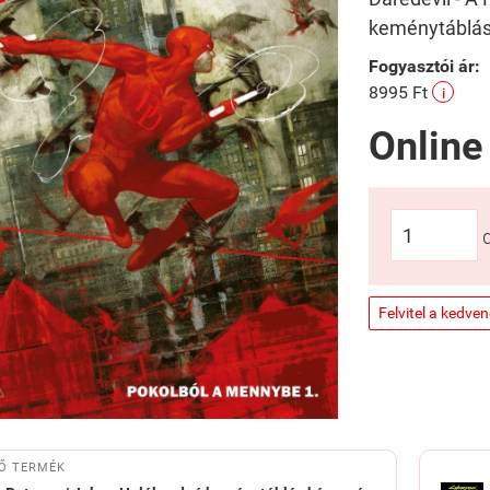
keménytáblás
Fogyasztói ár:
8995 Ft
i
Online
Felvitel a kedve
Ő TERMÉK