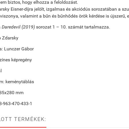
nem biztos, hogy elhozza a feloldozást.
rsky Eisner-díjra jelölt, izgalmas és akciódús sorozatában a sz
viszonya, valamint a bűn és bűnhődés örök kérdése is újszerű,
a
Daredevil (2019)
sorozat 1 – 10. számát tartalmazza.
ip Zdarsky
ta: Lunczer Gábor
zínes képregény
l
m: keménytáblás
185x280 mm
8-963-470-433-1
LOTT TERMÉKEK: