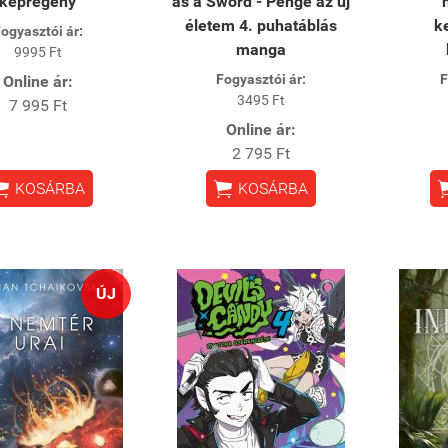
képregény
as a Sword - Penge az új
életem 4. puhatáblás
k
ogyasztói ár:
manga
9995 Ft
Fogyasztói ár:
F
Online ár:
3495 Ft
7 995 Ft
Online ár:
2 795 Ft


KOSÁRBA
KOSÁRBA
ÚJ