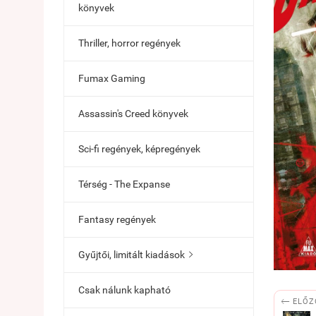
könyvek
Thriller, horror regények
Fumax Gaming
Assassin's Creed könyvek
Sci-fi regények, képregények
Térség - The Expanse
Fantasy regények
Gyűjtői, limitált kiadások

Csak nálunk kapható

ELŐZ