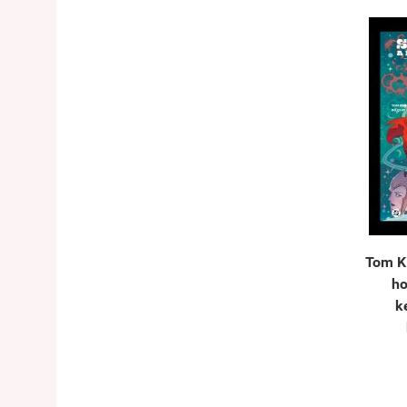
Tom Ki
ho
k