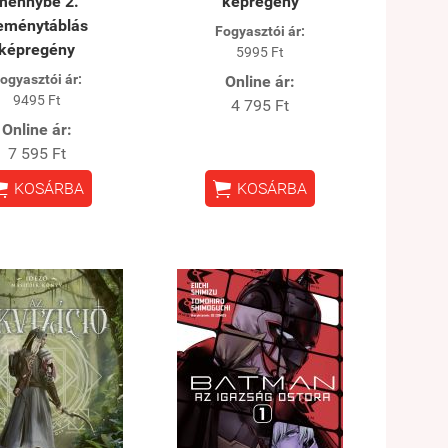
mennybe 2.
képregény
eménytáblás
Fogyasztói ár:
képregény
5995 Ft
ogyasztói ár:
Online ár:
9495 Ft
4 795 Ft
Online ár:
7 595 Ft


KOSÁRBA
KOSÁRBA