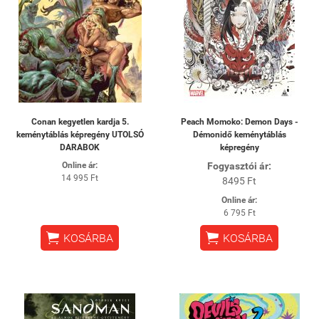
Conan kegyetlen kardja 5.
Peach Momoko: Demon Days -
keménytáblás képregény UTOLSÓ
Démonidő keménytáblás
DARABOK
képregény
Online ár:
Fogyasztói ár:
14 995 Ft
8495 Ft
Online ár:
6 795 Ft


KOSÁRBA
KOSÁRBA