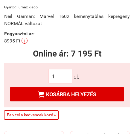
Gyártó:
Fumax kiadó
Neil Gaiman: Marvel 1602 keménytáblás képregény
NORMÁL változat
Fogyasztói ár:
8995 Ft
i
Online ár:
7 195 Ft
db

KOSÁRBA HELYEZÉS
Felvitel a kedvencek közé »