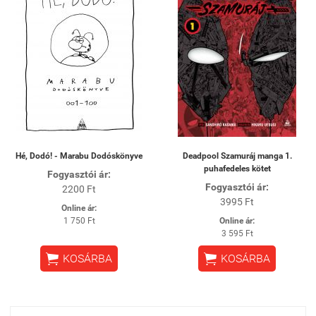
Hé, Dodó! - Marabu Dodóskönyve
Deadpool Szamuráj manga 1.
puhafedeles kötet
Fogyasztói ár:
Fogyasztói ár:
2200 Ft
3995 Ft
Online ár:
1 750 Ft
Online ár:
3 595 Ft


KOSÁRBA
KOSÁRBA