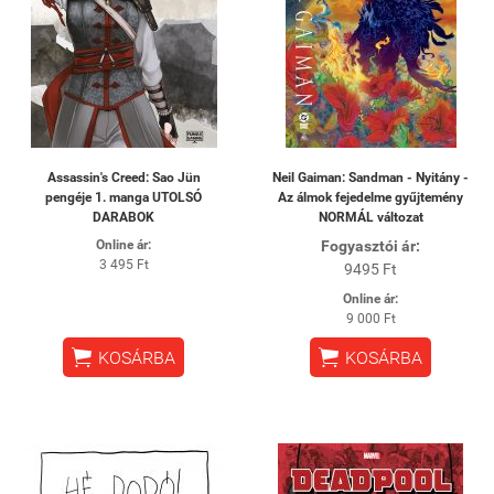
Assassin's Creed: Sao Jün
Neil Gaiman: Sandman - Nyitány -
pengéje 1. manga UTOLSÓ
Az álmok fejedelme gyűjtemény
DARABOK
NORMÁL változat
Online ár:
Fogyasztói ár:
3 495 Ft
9495 Ft
Online ár:
9 000 Ft


KOSÁRBA
KOSÁRBA