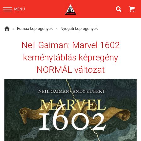


MENÜ

»
Fumax képregények
»
Nyugati képregények
Neil Gaiman: Marvel 1602
keménytáblás képregény
NORMÁL változat