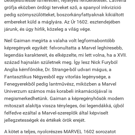
beteljesíthesse ismeretlen, rejtélyes rendeltetését. Latvéria
grófja eközben ördögi terveket sző, a spanyol inkvizíció
pedig szörnyszülötteket, boszorkányfattyaknak kikiáltott
embereket küld a máglyára. Az Úr 1602. esztendejében
járunk, és úgy hírlik, közeleg a világ vége.
Neil Gaiman megírta a valaha volt legformabontóbb
képregények egyikét: felvonultatta a Marvel leghíresebb,
legendás karaktereit, és elképzelte, mi lett volna, ha a XVII.
század hajnalán születnek meg. Így lesz Nick Furyból
Anglia kémfőnöke, Dr. Strange-ből udvari mágus, a
Fantasztikus Négyesből egy vitorlás legénysége, a
Fenegyerekből pedig lantművész, miközben a Marvel
Univerzum számos más korabeli inkarnációjával is
megismerkedhetünk. Gaiman a képregényhősök modern
mítoszait alakítja vissza tényleges, ősi legendákká, újból
felfedve ezáltal a Marvel-szereplők által képviselt
jellegzetességek és értékek örök erejét.
A kötet a teljes, nyolcrészes MARVEL 1602 sorozatot