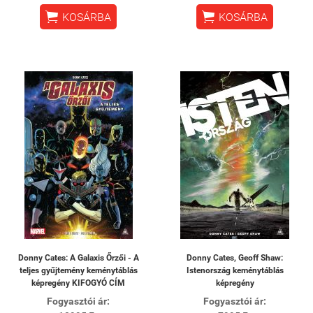


KOSÁRBA
KOSÁRBA
Donny Cates: A Galaxis Őrzői - A
Donny Cates, Geoff Shaw:
teljes gyűjtemény keménytáblás
Istenország keménytáblás
képregény KIFOGYÓ CÍM
képregény
Fogyasztói ár:
Fogyasztói ár: