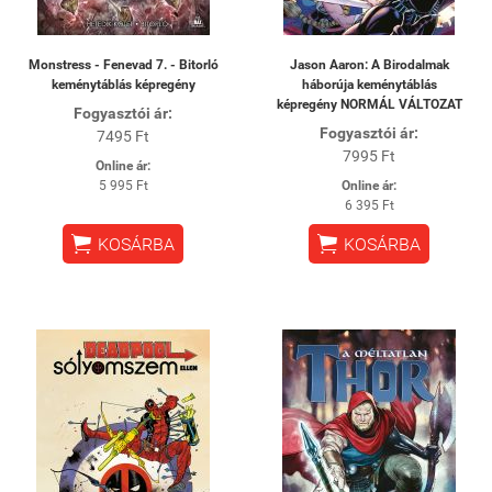
Monstress - Fenevad 7. - Bitorló
Jason Aaron: A Birodalmak
keménytáblás képregény
háborúja keménytáblás
képregény NORMÁL VÁLTOZAT
Fogyasztói ár:
Fogyasztói ár:
7495 Ft
7995 Ft
Online ár:
5 995 Ft
Online ár:
6 395 Ft


KOSÁRBA
KOSÁRBA