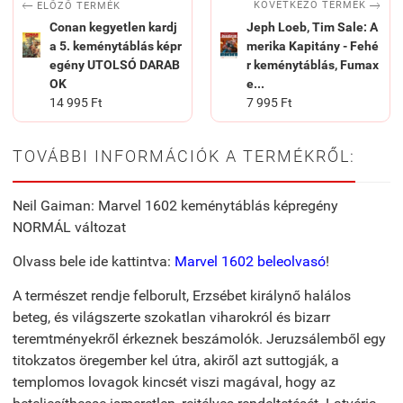


KÖVETKEZŐ TERMÉK
ELŐZŐ TERMÉK
Conan kegyetlen kardj
Jeph Loeb, Tim Sale: A
a 5. keménytáblás képr
merika Kapitány - Fehé
egény UTOLSÓ DARAB
r keménytáblás, Fumax
OK
e...
14 995 Ft
7 995 Ft
TOVÁBBI INFORMÁCIÓK A TERMÉKRŐL:
Neil Gaiman: Marvel 1602 keménytáblás képregény
NORMÁL változat
Olvass bele ide kattintva:
Marvel 1602 beleolvasó
!
A természet rendje felborult, Erzsébet királynő halálos
beteg, és világszerte szokatlan viharokról és bizarr
teremtményekről érkeznek beszámolók. Jeruzsálemből egy
titokzatos öregember kel útra, akiről azt suttogják, a
templomos lovagok kincsét viszi magával, hogy az