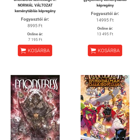
NORMÁL VÁLTOZAT
képregény
keménytáblás képregény
Fogyasztói ár:
Fogyasztói ár:
14995 Ft
8995 Ft
Online ár:
Online ár:
13 495 Ft
7 195 Ft


KOSÁRBA
KOSÁRBA