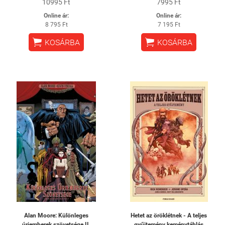
10995 Ft
7995 Ft
Online ár:
Online ár:
8 795 Ft
7 195 Ft


KOSÁRBA
KOSÁRBA
Alan Moore: Különleges
Hetet az öröklétnek - A teljes
úriemberek szövetsége II.
gyűjtemény keménytáblás