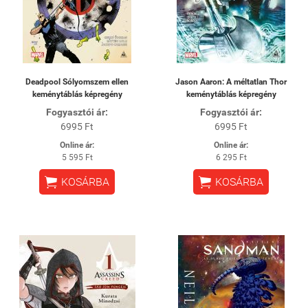
Deadpool Sólyomszem ellen
Jason Aaron: A méltatlan Thor
keménytáblás képregény
keménytáblás képregény
Fogyasztói ár:
Fogyasztói ár:
6995 Ft
6995 Ft
Online ár:
Online ár:
5 595 Ft
6 295 Ft


KOSÁRBA
KOSÁRBA