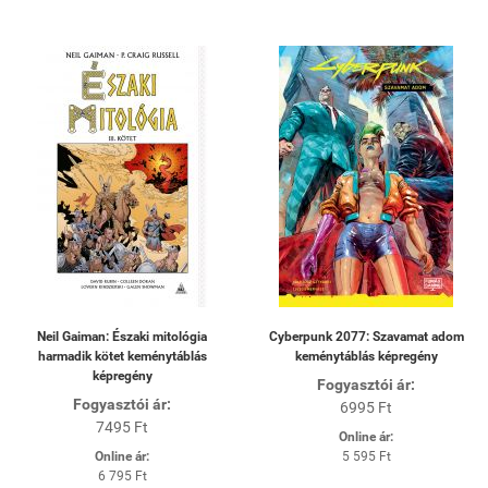
Neil Gaiman: Északi mitológia
Cyberpunk 2077: Szavamat adom
harmadik kötet keménytáblás
keménytáblás képregény
képregény
Fogyasztói ár:
Fogyasztói ár:
6995 Ft
7495 Ft
Online ár:
Online ár:
5 595 Ft
6 795 Ft