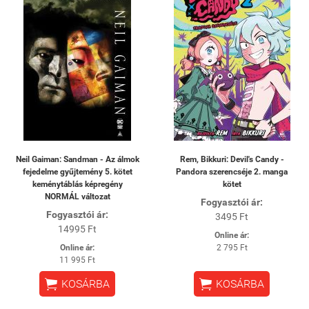
Neil Gaiman: Sandman - Az álmok
Rem, Bikkuri: Devil's Candy -
fejedelme gyűjtemény 5. kötet
Pandora szerencséje 2. manga
keménytáblás képregény
kötet
NORMÁL változat
Fogyasztói ár:
Fogyasztói ár:
3495 Ft
14995 Ft
Online ár:
Online ár:
2 795 Ft
11 995 Ft


KOSÁRBA
KOSÁRBA