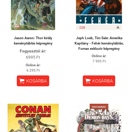
Jason Aaron: Thor király
Jeph Loeb, Tim Sale: Amerika
keménytáblás képregény
Kapitány - Fehér keménytáblás,
Fumax exkluzív képregény
Fogyasztói ár:
Online ár:
6995 Ft
7 995 Ft
Online ár:
6 295 Ft


KOSÁRBA
KOSÁRBA