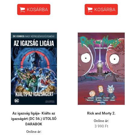


KOSÁRBA
KOSÁRBA
Az igazság ligája- Kiálts az
Rick and Morty 2.
igazságért (DC 56.) UTOLSÓ
Online ár:
DARABOK
3 990 Ft
Online ár: