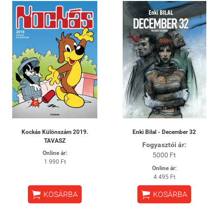
Kockás Különszám 2019.
Enki Bilal - December 32
TAVASZ
Fogyasztói ár:
Online ár:
5000 Ft
1 990 Ft
Online ár:
4 495 Ft


KOSÁRBA
KOSÁRBA