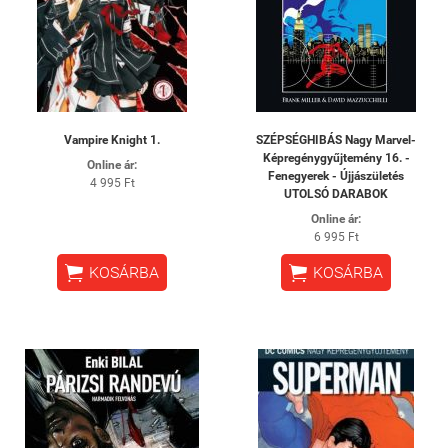
Vampire ​Knight 1.
SZÉPSÉGHIBÁS Nagy Marvel-
Képregénygyűjtemény 16. -
Online ár:
Fenegyerek - Újjászületés
4 995 Ft
UTOLSÓ DARABOK
Online ár:
6 995 Ft


KOSÁRBA
KOSÁRBA