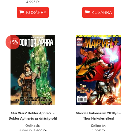
4 995 Ft


KOSÁRBA
KOSÁRBA
-15%
Star Wars: Doktor Aphra 2. -
Marvel+ különszám 2018/5 -
Doktor Aphra és az óriási profit
Thor Herkules ellen!
Online ár:
Online ár:
4 590 Ft
3 890 Ft
1 995 Ft