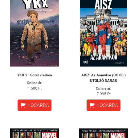
YKX 2.: Sötét vizeken
AISZ: ​Az Aranykor (DC 60.)
UTOLSÓ DARAB
Online ár:
1 500 Ft
Online ár:
7 995 Ft


KOSÁRBA
KOSÁRBA