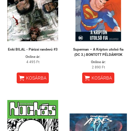
Enki BILAL - Párizsi randevú #3
Superman – A Kripton utolsó fia
(DC 3.) BONTOTT PÉLDÁNYOK
Online ár:
4 495 Ft
Online ár:
2 890 Ft


KOSÁRBA
KOSÁRBA