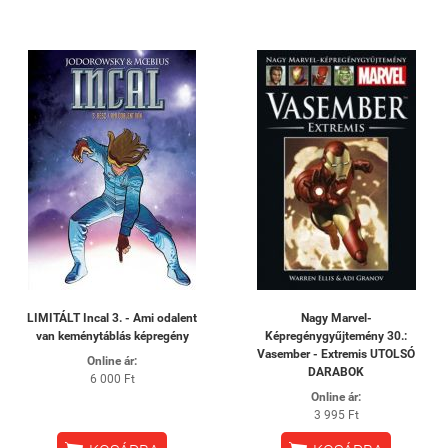
LIMITÁLT Incal 3. - Ami ​odalent
Nagy Marvel-
van keménytáblás képregény
Képregénygyűjtemény 30.:
Vasember - Extremis UTOLSÓ
Online ár:
DARABOK
6 000 Ft
Online ár:
3 995 Ft