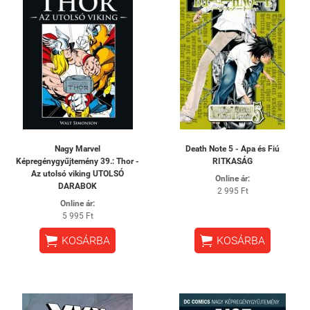
Nagy Marvel
Death Note 5 - Apa és Fiú
Képregénygyűjtemény 39.: Thor -
RITKASÁG
​Az utolsó viking UTOLSÓ
Online ár:
DARABOK
2 995 Ft
Online ár:
5 995 Ft


KOSÁRBA
KOSÁRBA