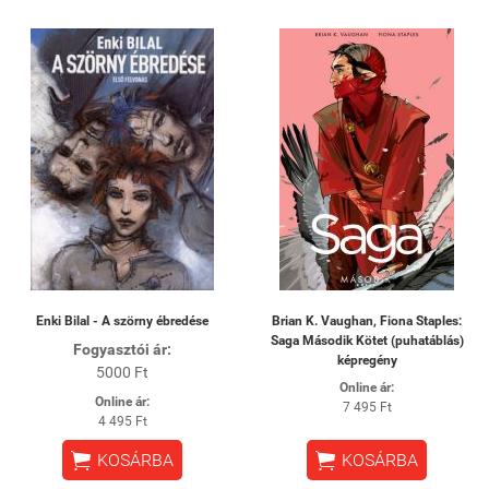
Enki Bilal - A szörny ébredése
Brian K. Vaughan, Fiona Staples:
Saga Második Kötet (puhatáblás)
Fogyasztói ár:
képregény
5000 Ft
Online ár:
Online ár:
7 495 Ft
4 495 Ft


KOSÁRBA
KOSÁRBA