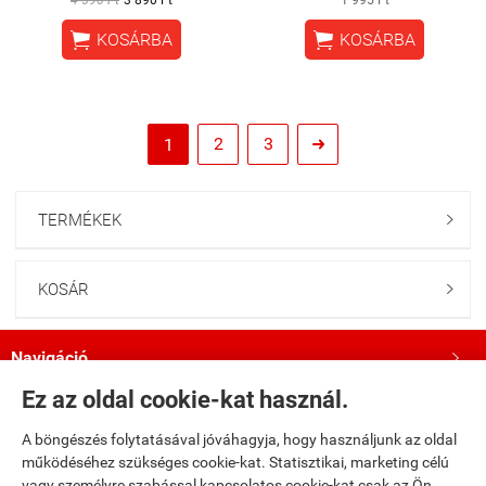


KOSÁRBA
KOSÁRBA
2
3
1

TERMÉKEK

KOSÁR

Navigáció

Ez az oldal cookie-kat használ.
Saját fiók

A böngészés folytatásával jóváhagyja, hogy használjunk az oldal
működéséhez szükséges cookie-kat. Statisztikai, marketing célú
Bemutatkozás

vagy személyre szabással kapcsolatos cookie-kat csak az Ön