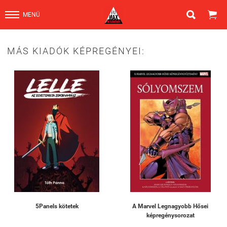


MENÜ
MÁS KIADÓK KÉPREGÉNYEI:
5Panels kötetek
A Marvel Legnagyobb Hősei
képregénysorozat