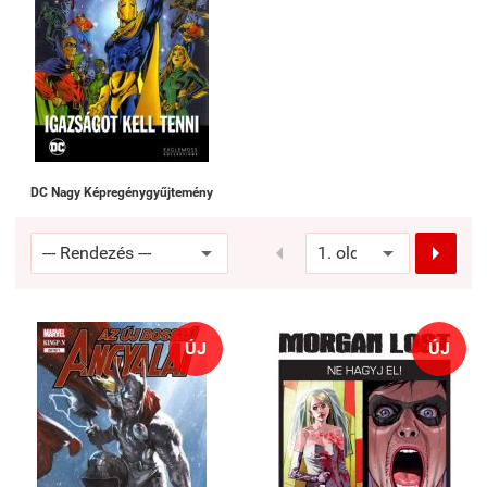
DC Nagy Képregénygyűjtemény


ÚJ
ÚJ