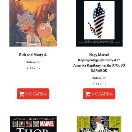
Rick and Morty 4.
Nagy Marvel
Képregénygyűjtemény 41.:
Online ár:
Amerika ​Kapitány halála UTOLSÓ
3 990 Ft
DARABOK
Online ár:
7 995 Ft


KOSÁRBA
KOSÁRBA