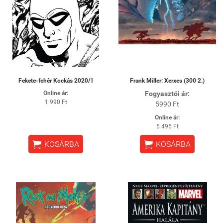
Fekete-fehér Kockás 2020/1
Frank Miller: Xerxes (300 2.)
Online ár:
Fogyasztói ár:
1 990 Ft
5990 Ft
Online ár:
5 495 Ft


KOSÁRBA
KOSÁRBA