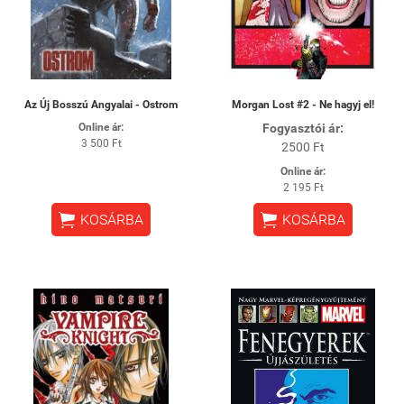
Az Új Bosszú Angyalai - Ostrom
Morgan Lost #2 - Ne hagyj el!
Online ár:
Fogyasztói ár:
3 500 Ft
2500 Ft
Online ár:
2 195 Ft


KOSÁRBA
KOSÁRBA