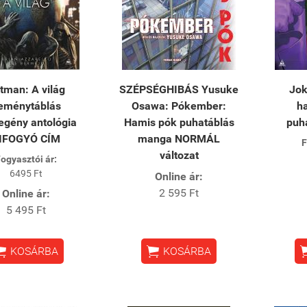
tman: A világ
SZÉPSÉGHIBÁS Yusuke
Jok
eménytáblás
Osawa: Pókember:
h
egény antológia
Hamis pók puhatáblás
puh
IFOGYÓ CÍM
manga NORMÁL
F
változat
ogyasztói ár:
6495 Ft
Online ár:
2 595 Ft
Online ár:
5 495 Ft


KOSÁRBA
KOSÁRBA