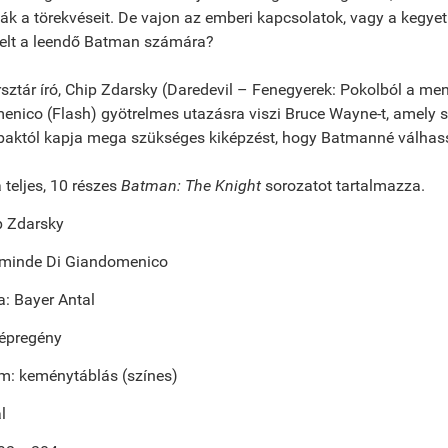
ák a törekvéseit. De vajon az emberi kapcsolatok, vagy a kegye
telt a leendő Batman számára?
sztár író, Chip Zdarsky (Daredevil – Fenegyerek: Pokolból a men
nico (Flash) gyötrelmes utazásra viszi Bruce Wayne-t, amely so
bbaktól kapja mega szükséges kiképzést, hogy Batmanné válhas
a teljes, 10 részes
Batman: The Knight
sorozatot tartalmazza.
ip Zdarsky
arminde Di Giandomenico
ta: Bayer Antal
képregény
m: keménytáblás (színes)
l