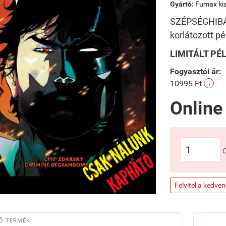
Gyártó:
Fumax ki
SZÉPSÉGHIBÁS
korlátozott 
LIMITÁLT P
Fogyasztói ár:
10995 Ft
i
Online
Felvitel a kedve
Ő TERMÉK