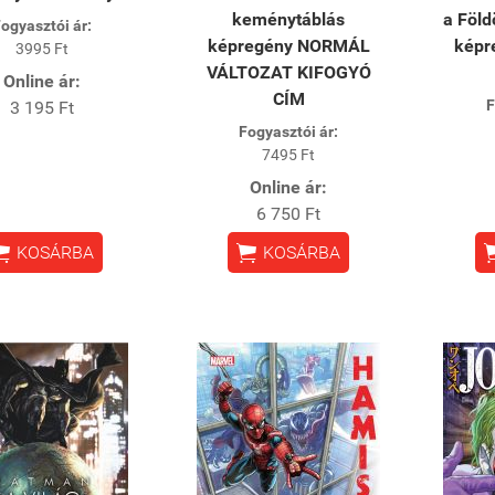
keménytáblás
a Föl
ogyasztói ár:
képregény NORMÁL
képr
3995 Ft
VÁLTOZAT KIFOGYÓ
Online ár:
CÍM
F
3 195 Ft
Fogyasztói ár:
7495 Ft
Online ár:
6 750 Ft


KOSÁRBA
KOSÁRBA