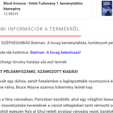
Black Science - Sötét Tudomány 1. keménytáblás
képregény
12 595 Ft
BI INFORMÁCIÓK A TERMÉKRŐL:
SZÉPSÉGHIBÁS Batman: A lovag keménytáblás, korlátozott pé
ele ide kattintva:
Batman: A lovag beleolvasó
!
öttségi törvény hatálya alá eső termék.
LT PÉLDÁNYSZÁMÚ, SZÁMOZOTT KIADÁS!
ált egy dühös, sérült fiatalember a legképzettebb nyomozóvá és
é válna, Bruce Wayne számos kőkemény leckét kap.
 a fény városában, Párizsban kezdődik, ahol egy világhírű besur
összetűzésbe keverednek a várost rettegésben tartó rémisztő so
októl egészen Ra’s al Ghul rejtett sivatagi városáig vezet, barát