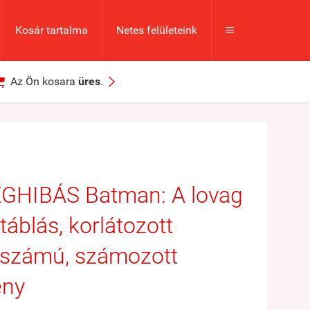
Kosár tartalma
Netes felületeink



Az Ön kosara
üres
.
GHIBÁS Batman: A lovag
áblás, korlátozott
yszámú, számozott
ény