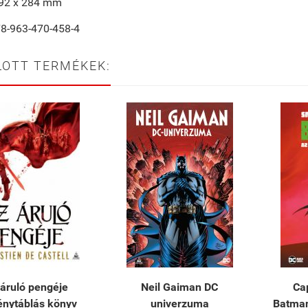
192 x 284 mm
78-963-470-458-4
LOTT TERMÉKEK:
áruló pengéje
Neil Gaiman DC
Cap
nytáblás könyv
univerzuma
Batman