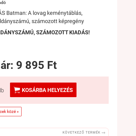
adó
 Batman: A lovag keménytáblás,
példányszámú, számozott képregény
ÉLDÁNYSZÁMÚ, SZÁMOZOTT KIADÁS!
 ár:
9 895 Ft

KOSÁRBA HELYEZÉS
db
ncek közé »

KÖVETKEZŐ TERMÉK