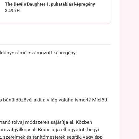
The Devil's Daughter 1. puhatáblás képregény
3 495 Ft
ldányszámú, számozott képregény
 bűnüldözővé, akit a világ valaha ismert? Mielőtt
ranó tolvaj módszereit sajátítja el. Közben
rozatgyilkossal. Bruce útja elhagyatott hegyi
ok, szerelmek és tanítómesterek segítik, vagy épp