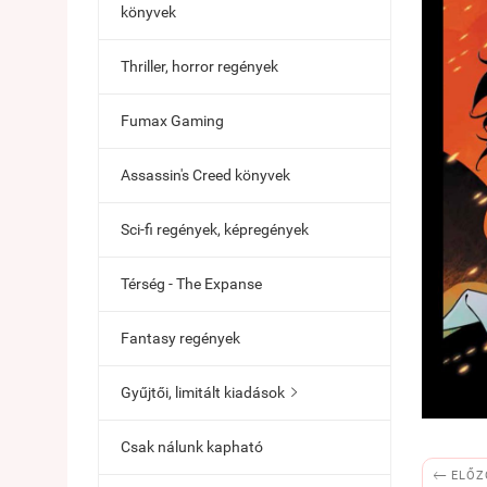
könyvek
Thriller, horror regények
Fumax Gaming
Assassin's Creed könyvek
Sci-fi regények, képregények
Térség - The Expanse
Fantasy regények
Gyűjtői, limitált kiadások

Csak nálunk kapható

ELŐZ