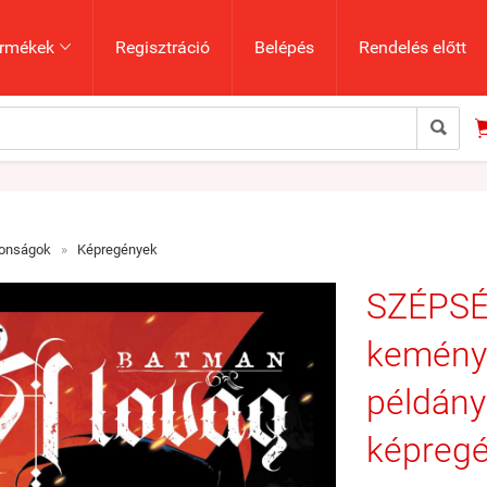
rmékek
Regisztráció
Belépés
Rendelés előtt


donságok
»
Képregények
SZÉPSÉ
keményt
példán
képreg