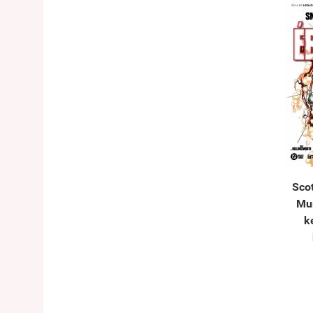
Scot
Mu
k