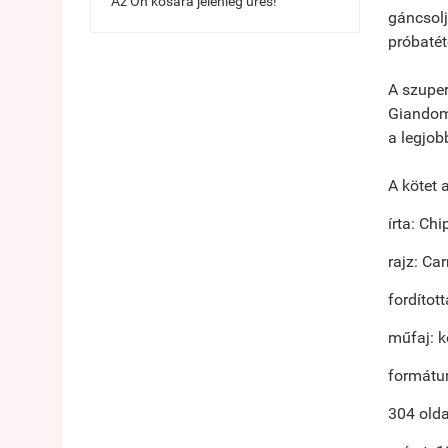
Az Ön kosara jelenleg üres!
gáncsolj
próbaté
A szuper
Giandome
a legjo
A kötet 
írta: Ch
rajz: C
fordítot
műfaj: 
formátu
304 olda