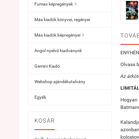
Fumax képregények

Más kiadók könyvei, regényei
TOVÁB
Más kiadók képregényei

Angol nyelvű kiadványok
ENYHÉN 
Olvass b
Gemini Kiadó
Az árköt
Webshop ajándékutalvány
LIMITÁ
Egyéb
Hogyan v
Batmann
KOSÁR
Kalandja
azonban 
kolostor