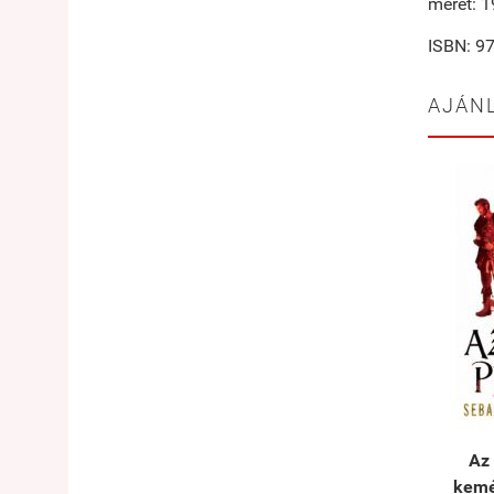
méret: 
ISBN: 9
AJÁN
Az 
kemé