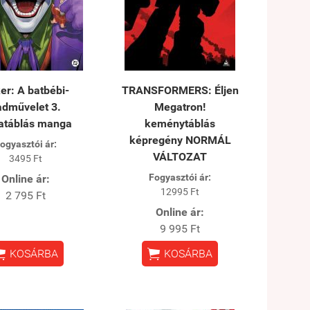
er: A batbébi-
TRANSFORMERS: Éljen
adművelet 3.
Megatron!
atáblás manga
keménytáblás
képregény NORMÁL
ogyasztói ár:
VÁLTOZAT
3495 Ft
Fogyasztói ár:
Online ár:
12995 Ft
2 795 Ft
Online ár:
9 995 Ft


KOSÁRBA
KOSÁRBA