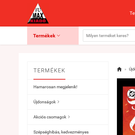
Te
Termékek


»
Új
TERMÉKEK
Hamarosan megjelenik!
Újdonságok

Akciós csomagok

Szépséghibás, kedvezményes