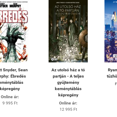
t Snyder, Sean
Az utolsó ház a tó
Ryan
rphy: Ébredés
partján - A teljes
tűzh
eménytáblás
gyűjtemény
F
képregény
keménytáblás
képregény
Online ár:
9 995 Ft
Online ár:
12 995 Ft