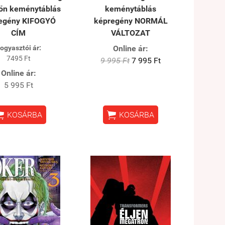
dön keménytáblás
keménytáblás
egény KIFOGYÓ
képregény NORMÁL
CÍM
VÁLTOZAT
ogyasztói ár:
Online ár:
7495 Ft
9 995 Ft
7 995 Ft
Online ár:
5 995 Ft


KOSÁRBA
KOSÁRBA