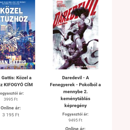
 Gattis: Közel a
Daredevil - A
öz KIFOGYÓ CÍM
Fenegyerek - Pokolból a
mennybe 2.
ogyasztói ár:
keménytáblás
3995 Ft
képregény
Online ár:
Fogyasztói ár:
3 195 Ft
9495 Ft
Online ár: