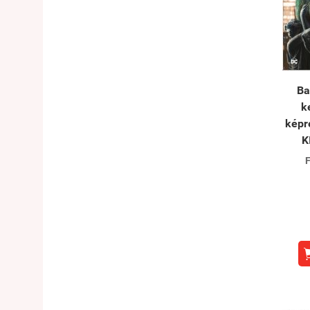
Ba
k
képr
K
F