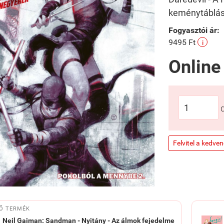
keménytáblás
Fogyasztói ár:
9495 Ft
i
Online
Felvitel a kedve
Ő TERMÉK
Neil Gaiman: Sandman - Nyitány - Az álmok fejedelme