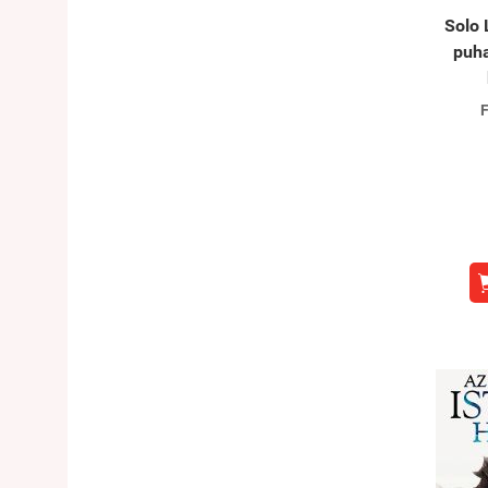
Solo 
puha
F