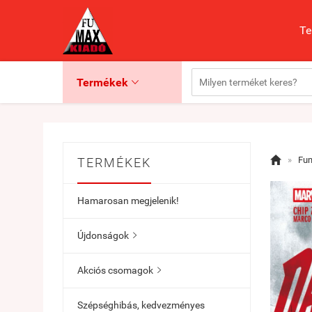
Te
Termékek


»
Fu
TERMÉKEK
Hamarosan megjelenik!
Újdonságok

Akciós csomagok

Szépséghibás, kedvezményes