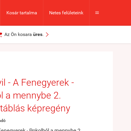
Kosár tartalma
Netes felületeink



Az Ön kosara
üres
.
il - A Fenegyerek -
l a mennybe 2.
táblás képregény
adó
 Fenegyerek - Pokolból a mennybe 2.