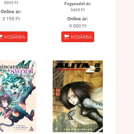
3995 Ft
Fogyasztói ár:
9495 Ft
Online ár:
3 195 Ft
Online ár:
9 000 Ft


KOSÁRBA
KOSÁRBA