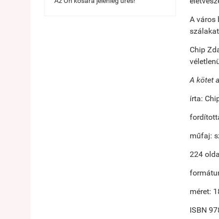
életvesz
Az Ön kosara jelenleg üres!
A város 
szálakat
Chip Zda
véletlen
A kötet 
írta: Ch
fordítot
műfaj: s
224 olda
formátu
méret: 
ISBN 97