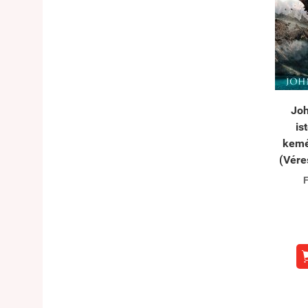
Joh
is
kemé
(Vére
F