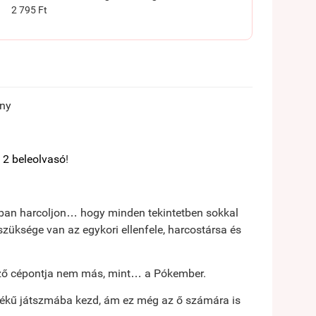
2 795 Ft
ény
 2 beleolvasó
!
abban harcoljon… hogy minden tekintetben sokkal
 szüksége van az egykori ellenfele, harcostársa és
ező cépontja nem más, mint… a Pókember.
tékű játszmába kezd, ám ez még az ő számára is