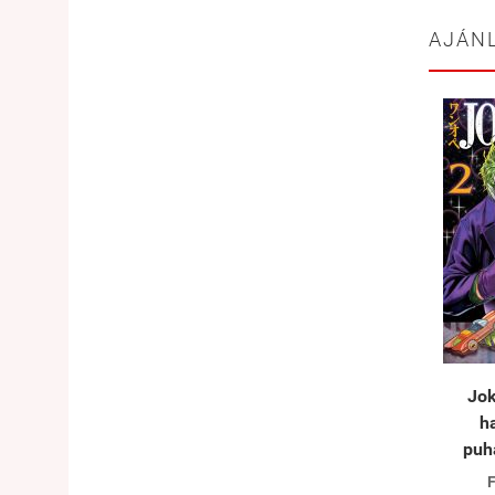
AJÁN
Jok
h
puh
F