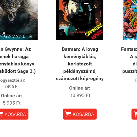
n Gwynne: Az
Batman: A lovag
Fantas
tenek haragja
keménytáblás,
A s
nytáblás könyv
korlátozott
d
sküdött Saga 3.)
példányszámú,
pusztí
számozott képregény
ogyasztói ár:
F
7495 Ft
Online ár:
10 995 Ft
Online ár:
5 995 Ft


KOSÁRBA
KOSÁRBA