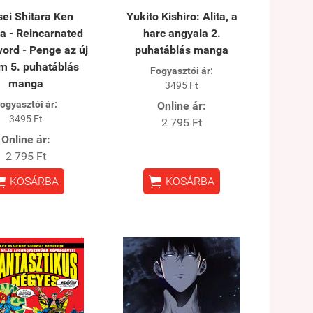
ei Shitara Ken
Yukito Kishiro: Alita, a
a - Reincarnated
harc angyala 2.
ord - Penge az új
puhatáblás manga
m 5. puhatáblás
Fogyasztói ár:
manga
3495 Ft
ogyasztói ár:
Online ár:
3495 Ft
2 795 Ft
Online ár:
2 795 Ft


KOSÁRBA
KOSÁRBA