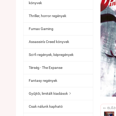
könyvek
Thriller, horror regények
Fumax Gaming
Assassin's Creed könyvek
Sci-fi regények, képregények
Térség - The Expanse
Fantasy regények
Gyűjtői, limitált kiadások

Csak nálunk kapható

ELŐZ