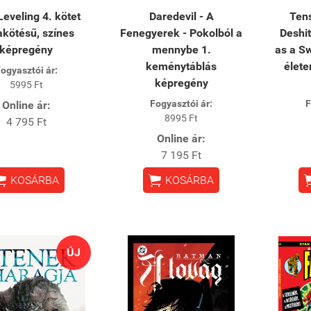
Leveling 4. kötet
Daredevil - A
Tens
kötésű, színes
Fenegyerek - Pokolból a
Deshit
képregény
mennybe 1.
as a Sw
keménytáblás
élete
ogyasztói ár:
képregény
5995 Ft
Fogyasztói ár:
F
Online ár:
8995 Ft
4 795 Ft
Online ár:
7 195 Ft


KOSÁRBA
KOSÁRBA
ÚJ