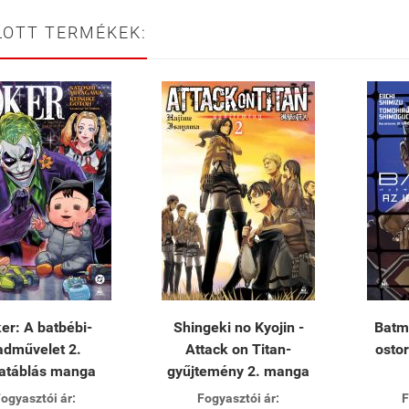
LOTT TERMÉKEK:
er: A batbébi-
Shingeki no Kyojin -
Batm
adművelet 2.
Attack on Titan-
ostor
atáblás manga
gyűjtemény 2. manga
ogyasztói ár:
Fogyasztói ár:
F