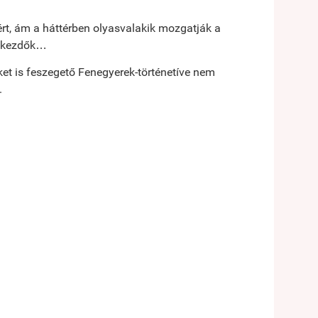
ért, ám a háttérben olyasvalakik mozgatják a
lű kezdők…
ket is feszegető Fenegyerek-történetíve nem
.