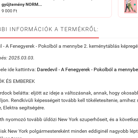
gyűjtemény NORM...
9 000 Ft
BI INFORMÁCIÓK A TERMÉKRŐL:
l - A Fenegyerek - Pokolból a mennybe 2. keménytáblás képreg
és: 2025.03.03.
ele ide kattintva:
Daredevil - A Fenegyerek - Pokolból a mennybe
K ÉS EMBEREK
dock belátta: eljött az ideje a változásnak, annak, hogy okos
ljon. Rendkívüli képességeit tovább kell tökéletesítenie, amihez
, Elektra segítségére.
rth nyomozó tovább üldözi New York szuperhőseit, és a követk
Fisk New York polgármestereként minden eddiginél nagyobb lép