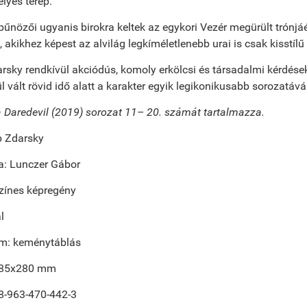
élyes terep.
bűnözői ugyanis birokra keltek az egykori Vezér megürült trónjá
, akikhez képest az alvilág legkíméletlenebb urai is csak kisstí
rsky rendkívül akciódús, komoly erkölcsi és társadalmi kérdése
ül vált rövid idő alatt a karakter egyik legikonikusabb sorozatává
a Daredevil (2019) sorozat 11– 20. számát tartalmazza.
ip Zdarsky
ta: Lunczer Gábor
zínes képregény
l
m: keménytáblás
185x280 mm
8-963-470-442-3