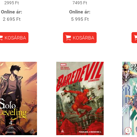
2995 Ft
7495 Ft
Online ár:
Online ár:
2 695 Ft
5 995 Ft


KOSÁRBA
KOSÁRBA