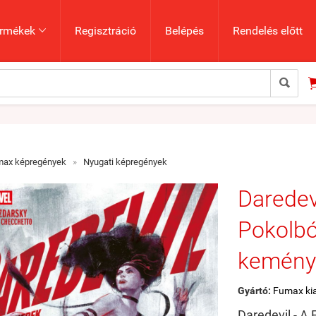
rmékek
Regisztráció
Belépés
Rendelés előtt


max képregények
»
Nyugati képregények
Daredev
Pokolbó
kemény
Gyártó:
Fumax ki
Daredevil - A