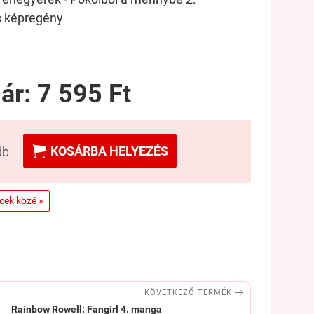
 képregény
 ár:
7 595 Ft

KOSÁRBA HELYEZÉS
db
ncek közé »

KÖVETKEZŐ TERMÉK
Rainbow Rowell: Fangirl 4. manga