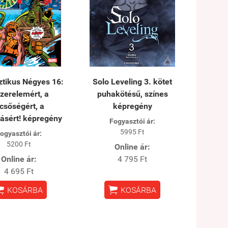
ztikus Négyes 16:
Solo Leveling 3. kötet
zerelemért, a
puhakötésű, színes
icsőségért, a
képregény
tásért! képregény
Fogyasztói ár:
5995 Ft
ogyasztói ár:
5200 Ft
Online ár:
Online ár:
4 795 Ft
4 695 Ft


KOSÁRBA
KOSÁRBA