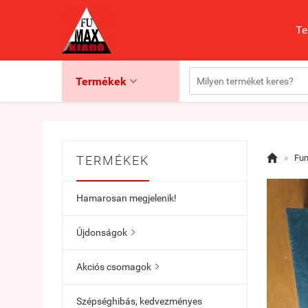
Te
Termékek


»
Fu
TERMÉKEK
Hamarosan megjelenik!
Újdonságok

Akciós csomagok

Szépséghibás, kedvezményes