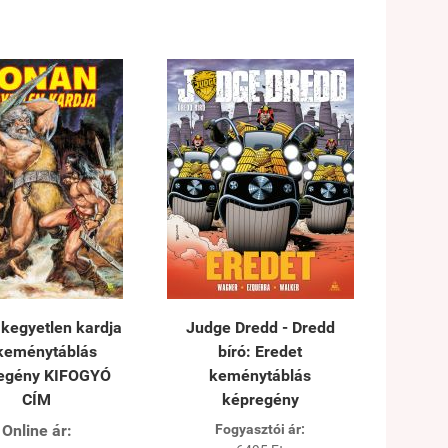
kegyetlen kardja
Judge Dredd - Dredd
 keménytáblás
bíró: Eredet
egény KIFOGYÓ
keménytáblás
CÍM
képregény
Online ár:
Fogyasztói ár: