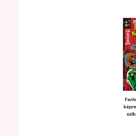
Fant
képre
szik