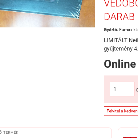
VÉDŐBO
DARAB
Gyártó:
Fumax ki
LIMITÁLT Nei
gyűjtemény 4
Online
Felvitel a kedve
Ő TERMÉK