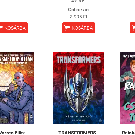
4995 Ft
Online ár:
3 995 Ft


KOSÁRBA
KOSÁRBA
arren Ellis:
TRANSFORMERS -
Rainb