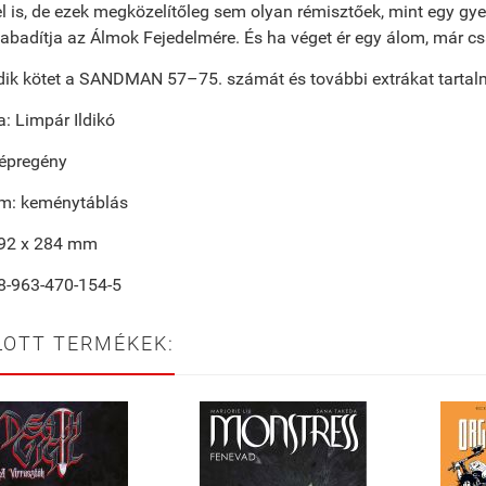
el is, de ezek megközelítőleg sem olyan rémisztőek, mint egy gye
abadítja az Álmok Fejedelmére. És ha véget ér egy álom, már 
dik kötet a SANDMAN 57–75. számát és további extrákat tartal
a: Limpár Ildikó
képregény
m: keménytáblás
192 x 284 mm
8-963-470-154-5
LOTT TERMÉKEK: