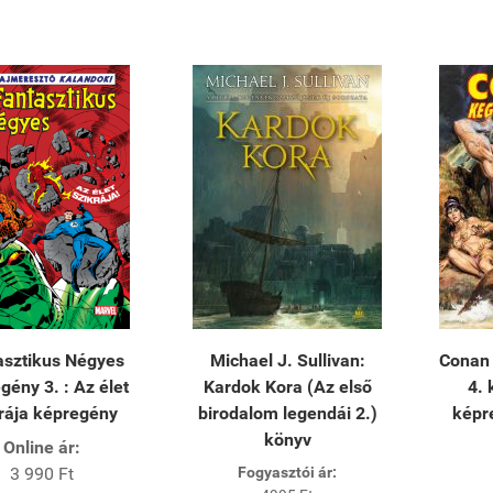
asztikus Négyes
Michael J. Sullivan:
Conan 
gény 3. : Az élet
Kardok Kora (Az első
4.
rája képregény
birodalom legendái 2.)
képr
könyv
Online ár:
3 990 Ft
Fogyasztói ár: