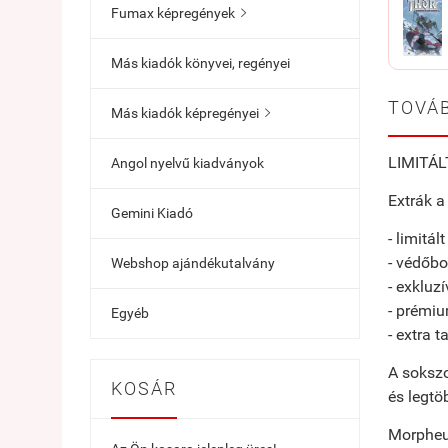
Fumax képregények

Más kiadók könyvei, regényei
TOVÁB
Más kiadók képregényei

LIMITÁL
Angol nyelvű kiadványok
Extrák a
Gemini Kiadó
- limitá
- védőbo
Webshop ajándékutalvány
- exkluz
- prémi
Egyéb
- extra 
A sokszo
KOSÁR
és legtö
Morpheus