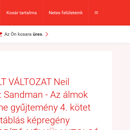
Kosár tartalma
Netes felületeink



Az Ön kosara
üres
.
LT VÁLTOZAT Neil
: Sandman - Az álmok
me gyűjtemény 4. kötet
táblás képregény