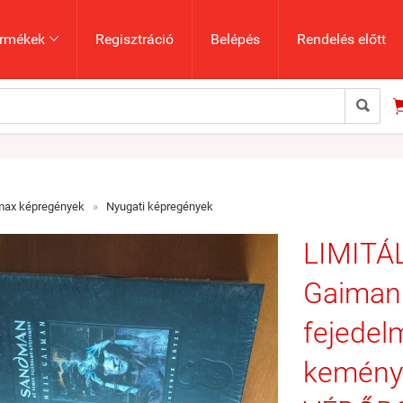
rmékek
Regisztráció
Belépés
Rendelés előtt


max képregények
»
Nyugati képregények
LIMITÁ
Gaiman
fejedel
kemény