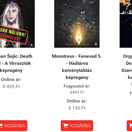
pan Šejic: Death
Monstress - Fenevad 5.
Orgy
l - A Virrasztók
- Hadiárva
De
képregény
keménytáblás
Szer
képregény
k
Online ár:
8 495 Ft
Fogyasztói ár:
6495 Ft
F
Online ár:
5 195 Ft


KOSÁRBA
KOSÁRBA