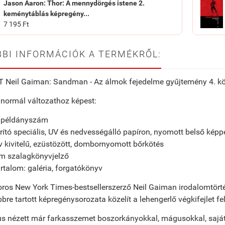
Jason Aaron: Thor: A mennydörgés istene 2.
keménytáblás képregény...
7 195 Ft
BI INFORMÁCIÓK A TERMÉKRŐL:
T Neil Gaiman: Sandman - Az álmok fejedelme gyűjtemény 4. k
 normál változathoz képest:
lt példányszám
rító speciális, UV és nedvességálló papíron, nyomott belső képp
ív kivitelű, ezüstözött, dombornyomott bőrkötés
um szalagkönyvjelző
tartalom: galéria, forgatókönyv
ros New York Times-bestsellerszerző Neil Gaiman irodalomtörtén
bbre tartott képregénysorozata közelít a lehengerlő végkifejlet fel
 nézett már farkasszemet boszorkányokkal, mágusokkal, saját c