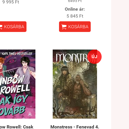
6495 Ft
9 995 Ft
Online ár:
5 845 Ft


KOSÁRBA
KOSÁRBA
ÚJ
ow Rowell: Csak
Monstress - Fenevad 4.