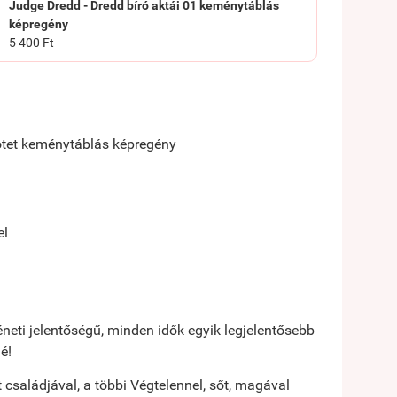
Judge Dredd - Dredd bíró aktái 01 keménytáblás
képregény
5 400 Ft
ötet keménytáblás képregény
el
eti jelentőségű, minden idők egyik legjelentősebb
é!
saládjával, a többi Végtelennel, sőt, magával