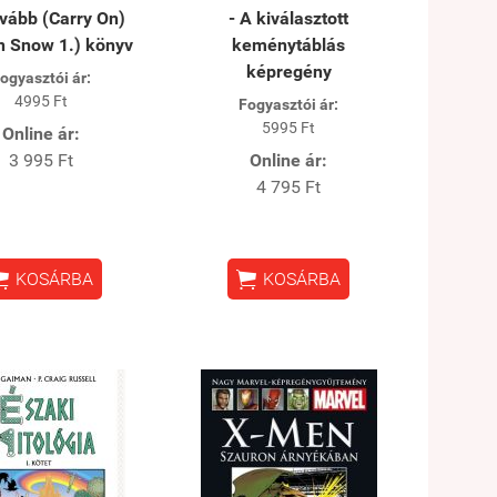
ovább (Carry On)
- A kiválasztott
n Snow 1.) könyv
keménytáblás
képregény
ogyasztói ár:
4995 Ft
Fogyasztói ár:
5995 Ft
Online ár:
3 995 Ft
Online ár:
4 795 Ft


KOSÁRBA
KOSÁRBA