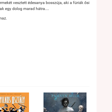
rmekét vesztett édesanya bosszúja, aki a fúriák ősi
csak egy dolog marad hátra…
maz.