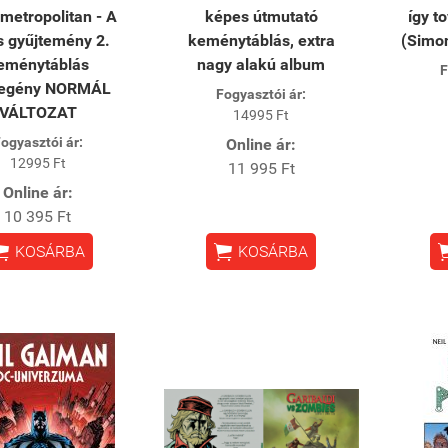
metropolitan - A
képes útmutató
így t
es gyűjtemény 2.
keménytáblás, extra
(Simo
eménytáblás
nagy alakú album
F
regény NORMÁL
Fogyasztói ár:
VÁLTOZAT
14995 Ft
ogyasztói ár:
Online ár:
12995 Ft
11 995 Ft
Online ár:
10 395 Ft


KOSÁRBA
KOSÁRBA