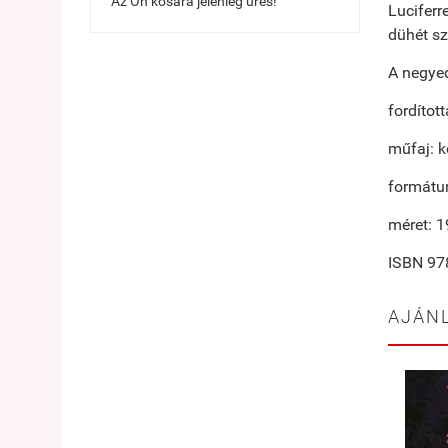
Az Ön kosara jelenleg üres!
Luciferr
dühét sz
A negye
fordított
műfaj: 
formátu
méret: 
ISBN 97
AJÁN