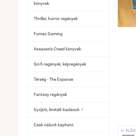
könyvek
Thriller, horror regények
Fumax Gaming
Assassin's Creed könyvek
Sci-fi regények, képregények
Térség - The Expanse
Fantasy regények
Gyűjtői, limitált kiadások

Csak nálunk kapható

ELŐZ