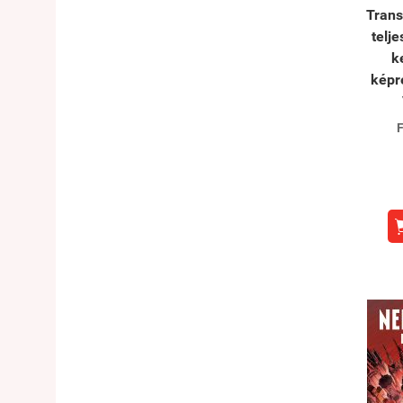
Trans
telj
k
kép
F