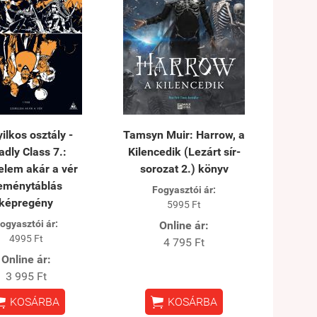
ilkos osztály -
Tamsyn Muir: Harrow, a
adly Class 7.:
Kilencedik (Lezárt sír-
elem akár a vér
sorozat 2.) könyv
eménytáblás
Fogyasztói ár:
képregény
5995 Ft
ogyasztói ár:
Online ár:
4995 Ft
4 795 Ft
Online ár:
3 995 Ft


KOSÁRBA
KOSÁRBA