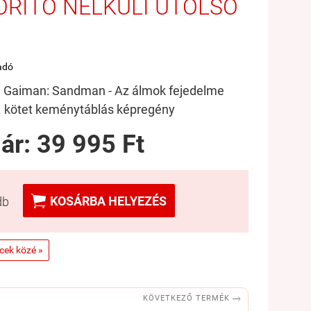
RÍTÓ NÉLKÜLI UTOLSÓ
adó
l Gaiman: Sandman - Az álmok fejedelme
. kötet keménytáblás képregény
 ár:
39 995 Ft

KOSÁRBA HELYEZÉS
db
ncek közé »

KÖVETKEZŐ TERMÉK