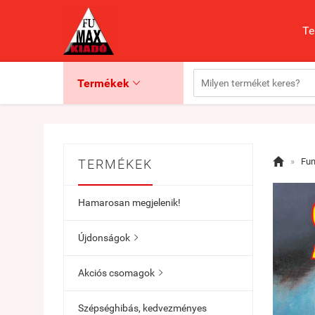
Te
Termékek


»
Fu
TERMÉKEK
Hamarosan megjelenik!
Újdonságok

Akciós csomagok

Szépséghibás, kedvezményes