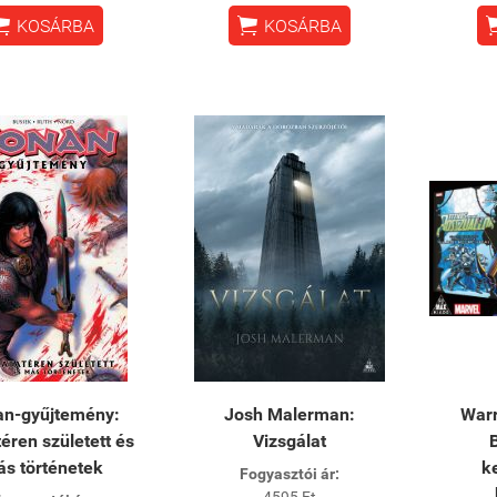


KOSÁRBA
KOSÁRBA
an-gyűjtemény:
Josh Malerman:
Warr
éren született és
Vizsgálat
s történetek
k
Fogyasztói ár:
4595 Ft