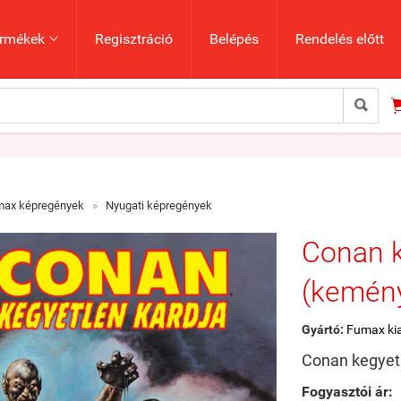
rmékek
Regisztráció
Belépés
Rendelés előtt


max képregények
»
Nyugati képregények
Conan k
(kemény
Gyártó:
Fumax ki
Conan kegyetl
Fogyasztói ár: