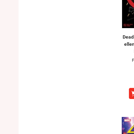
Dead
elle
F