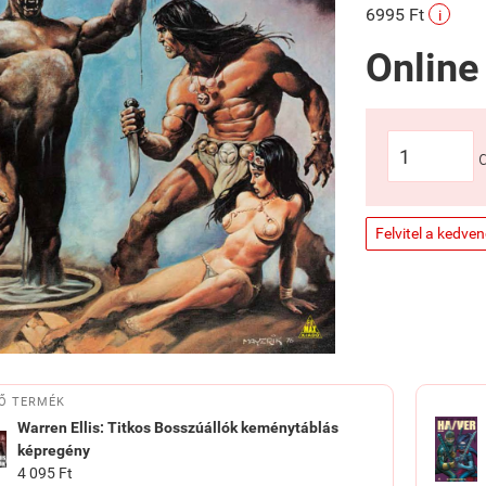
6995 Ft
i
Online
Felvitel a kedve
Ő TERMÉK
Warren Ellis: Titkos Bosszúállók keménytáblás
képregény
4 095 Ft