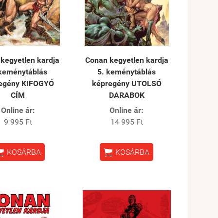
kegyetlen kardja
Conan kegyetlen kardja
 keménytáblás
5. keménytáblás
egény KIFOGYÓ
képregény UTOLSÓ
CÍM
DARABOK
Online ár:
Online ár:
9 995 Ft
14 995 Ft


KOSÁRBA
KOSÁRBA