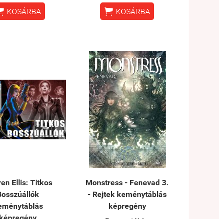


KOSÁRBA
KOSÁRBA
en Ellis: Titkos
Monstress - Fenevad 3.
Bosszúállók
- Rejtek keménytáblás
eménytáblás
képregény
képregény