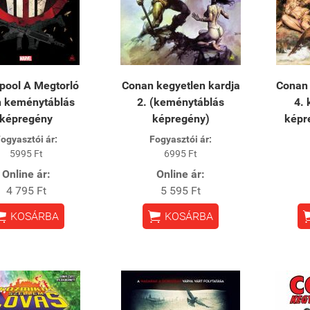
pool A Megtorló
Conan kegyetlen kardja
Conan 
n keménytáblás
2. (keménytáblás
4.
képregény
képregény)
képr
ogyasztói ár:
Fogyasztói ár:
5995 Ft
6995 Ft
Online ár:
Online ár:
4 795 Ft
5 595 Ft


KOSÁRBA
KOSÁRBA