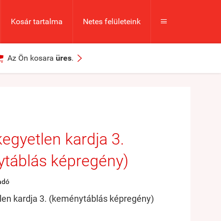
Kosár tartalma
Netes felületeink



Az Ön kosara
üres
.
egyetlen kardja 3.
táblás képregény)
adó
en kardja 3. (keménytáblás képregény)