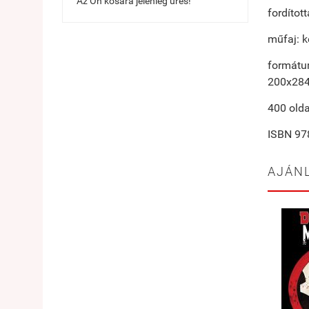
Az Ön kosara jelenleg üres!
fordítot
műfaj: k
formátu
200x28
400 olda
ISBN
978
AJÁN