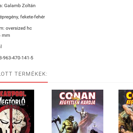
ta: Galamb Zoltán
épregény, fekete-fehér
m: oversized hc
4 mm
l
-963-470-141-5
LOTT TERMÉKEK: