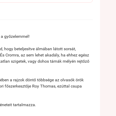
 a győzelemmel!
 hogy beteljesítve álmában látott sorsát,
. És Cromra, az sem lehet akadály, ha ehhez egész
katlan szigetek, vagy dohos tárnák mélyén rejtőző
ében a rajzok döntő többsége az olvasók örök
ri főszerkesztője Roy Thomas, ezúttal csupa
neteit tartalmazza.