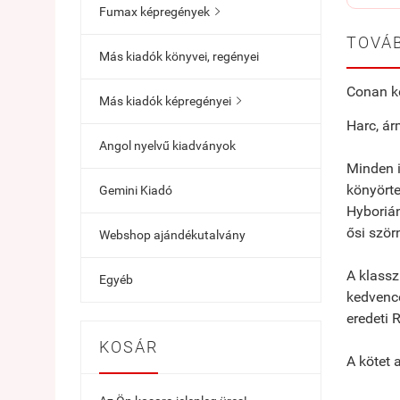
Fumax képregények

TOVÁB
Más kiadók könyvei, regényei
Conan ke
Más kiadók képregényei

Harc, á
Angol nyelvű kiadványok
Minden i
könyörte
Gemini Kiadó
Hyborián
ősi ször
Webshop ajándékutalvány
A klassz
Egyéb
kedvence
eredeti 
KOSÁR
A kötet