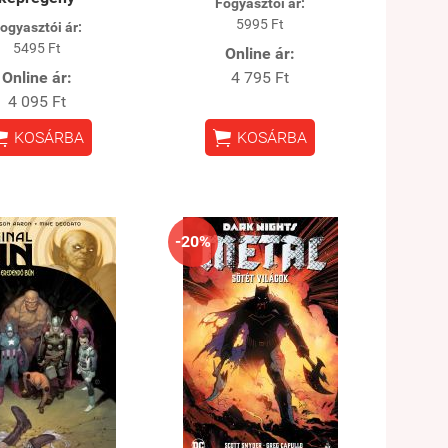
Fogyasztói ár:
5995 Ft
ogyasztói ár:
5495 Ft
Online ár:
Online ár:
4 795 Ft
4 095 Ft


KOSÁRBA
KOSÁRBA
-20%