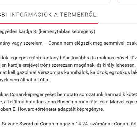
BI INFORMÁCIÓK A TERMÉKRŐL:
gyetlen kardja 3. (keménytáblás képregény)
rmány vagy szerelem – Conan nem elégszik meg semmivel, csak
dők legnépszerűbb fantasy hőse továbbra is makacs erővel küzd,
len kardja erejével trónt szerezzen magának, és király lehessen
 át kell gázolnia! Vérszomjas kannibálok, kalózok, egzotikus la
nyek sem állhatják útját.
ikus Conan-képregényeket bemutató sorozatunk harmadik kötet
, a felülmúlhatatlan John Buscema munkája, és a Marvel egyko
Robert E. Howard-történetet adaptált képregényre.
 a Savage Sword of Conan magazin 14-24. számának Conan-törté