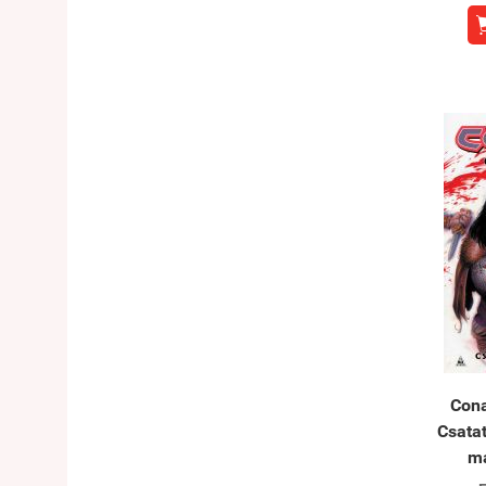
Con
Csatat
má