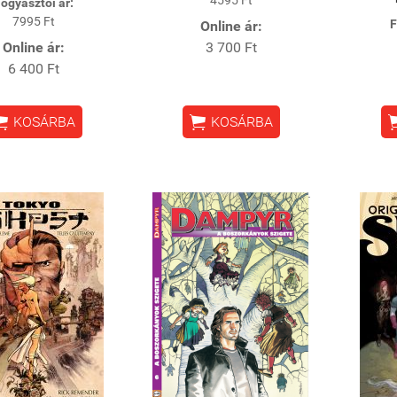
ogyasztói ár:
7995 Ft
F
Online ár:
Online ár:
3 700 Ft
6 400 Ft


KOSÁRBA
KOSÁRBA