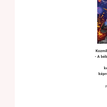
Kozmi
- A bé
k
képr
F