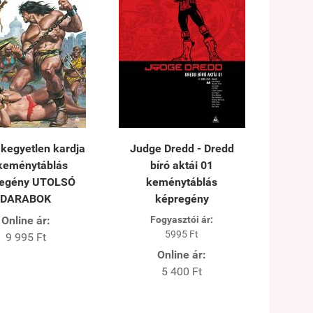
kegyetlen kardja
Judge Dredd - Dredd
 keménytáblás
bíró aktái 01
regény UTOLSÓ
keménytáblás
DARABOK
képregény
Online ár:
Fogyasztói ár:
5995 Ft
9 995 Ft
Online ár:
5 400 Ft