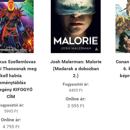
kus Szellemlovas
Josh Malerman: Malorie
Conan 
bi Thanosnak meg
(Madarak a dobozban
6.
kell halnia
2.)
kép
eménytáblás
Fogyasztói ár:
egény KIFOGYÓ
4495 Ft
CÍM
Online ár:
ogyasztói ár:
3 595 Ft
5995 Ft
Online ár:
4 795 Ft