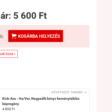
 ár:
5 600 Ft

KOSÁRBA HELYEZÉS
db
ncek közé »

KÖVETKEZŐ TERMÉK
Kick-Ass - Ha/Ver, Negyedik könyv keménytáblás
képregény
4 800 Ft