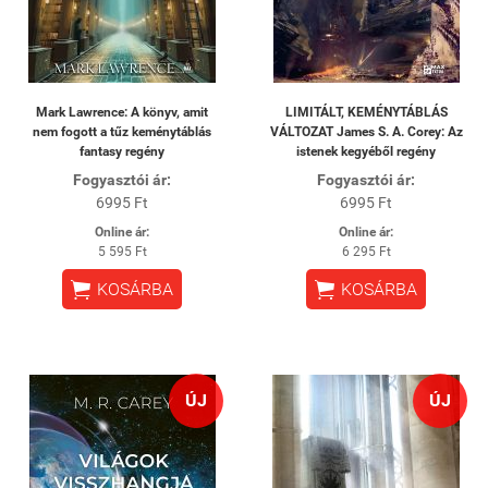
Mark Lawrence: A könyv, amit
LIMITÁLT, KEMÉNYTÁBLÁS
nem fogott a tűz keménytáblás
VÁLTOZAT James S. A. Corey: Az
fantasy regény
istenek kegyéből regény
Fogyasztói ár:
Fogyasztói ár:
6995 Ft
6995 Ft
Online ár:
Online ár:
5 595 Ft
6 295 Ft


KOSÁRBA
KOSÁRBA
ÚJ
ÚJ