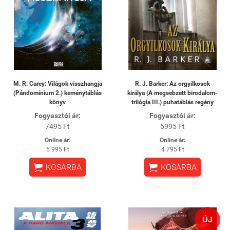
M. R. Carey: Világok visszhangja
R. J. Barker: Az orgyilkosok
(Pándomínium 2.) keménytáblás
királya (A megsebzett birodalom-
könyv
trilógia III.) puhatáblás regény
Fogyasztói ár:
Fogyasztói ár:
7495 Ft
5995 Ft
Online ár:
Online ár:
5 995 Ft
4 795 Ft


KOSÁRBA
KOSÁRBA
ÚJ