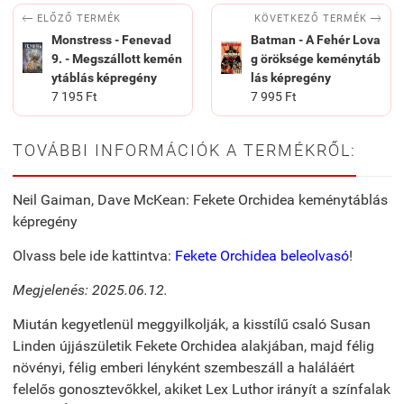


KÖVETKEZŐ TERMÉK
ELŐZŐ TERMÉK
Monstress - Fenevad
Batman - A Fehér Lova
9. - Megszállott kemén
g öröksége keménytáb
ytáblás képregény
lás képregény
7 195 Ft
7 995 Ft
TOVÁBBI INFORMÁCIÓK A TERMÉKRŐL:
Neil Gaiman, Dave McKean: Fekete Orchidea keménytáblás
képregény
Olvass bele ide kattintva:
Fekete Orchidea beleolvasó
!
Megjelenés: 2025.06.12.
Miután kegyetlenül meggyilkolják, a kisstílű csaló Susan
Linden újjászületik Fekete Orchidea alakjában, majd félig
növényi, félig emberi lényként szembeszáll a haláláért
felelős gonosztevőkkel, akiket Lex Luthor irányít a színfalak