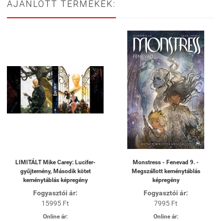
AJÁNLOTT TERMÉKEK:
LIMITÁLT Mike Carey: Lucifer-
Monstress - Fenevad 9. -
gyűjtemény, Második kötet
Megszállott keménytáblás
keménytáblás képregény
képregény
Fogyasztói ár:
Fogyasztói ár:
15995 Ft
7995 Ft
Online ár:
Online ár: