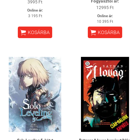
Fogyasztói ár:
3995 Ft
12995 Ft
Online ár:
3 195 Ft
Online ár:
10 395 Ft


KOSÁRBA
KOSÁRBA