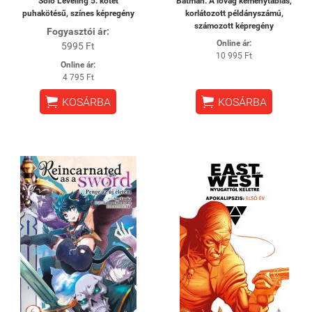
Solo Leveling 5. kötet
Batman: A lovag keménytáblás,
puhakötésű, színes képregény
korlátozott példányszámú,
számozott képregény
Fogyasztói ár:
Online ár:
5995 Ft
10 995 Ft
Online ár:
4 795 Ft


KOSÁRBA
KOSÁRBA