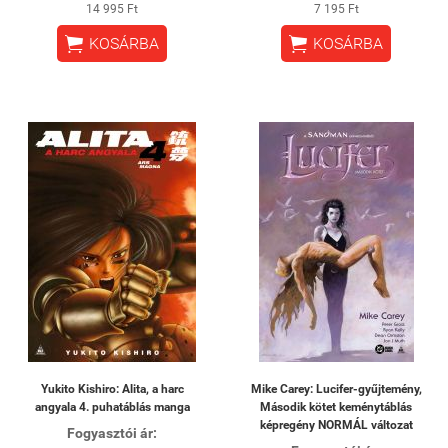
14 995 Ft
7 195 Ft


KOSÁRBA
KOSÁRBA
Yukito Kishiro: Alita, a harc
Mike Carey: Lucifer-gyűjtemény,
angyala 4. puhatáblás manga
Második kötet keménytáblás
képregény NORMÁL változat
Fogyasztói ár: