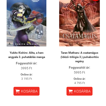
Yukito Kishiro: Alita, a harc
Taran Matharu: A csatamágus
angyala 3. puhatáblás manga
(Idéző-trilógia 3.) puhaborítós
regény
Fogyasztói ár:
Fogyasztói ár:
3995 Ft
5995 Ft
Online ár:
3 195 Ft
Online ár:
4 795 Ft


KOSÁRBA
KOSÁRBA