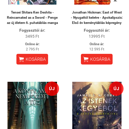
Tensei Shitara Ken Deshita -
Jonathan Hickman: East of West
Reincarnated as a Sword - Penge
- Nyugattól keletre - Apokalipszis:
az új életem 6. puhatáblás manga
Első év keménytáblás képregény
Fogyasztói ár:
Fogyasztói ár:
3495 Ft
13995 Ft
Online ár:
Online ár:
2 795 Ft
12 595 Ft


KOSÁRBA
KOSÁRBA
ÚJ
ÚJ