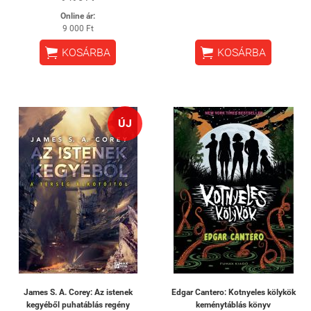
Online ár:
9 000 Ft


KOSÁRBA
KOSÁRBA
ÚJ
James S. A. Corey: Az istenek
Edgar Cantero: Kotnyeles kölykök
kegyéből puhatáblás regény
keménytáblás könyv