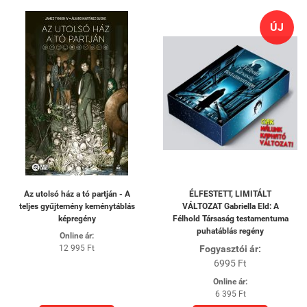
ÚJ
Az utolsó ház a tó partján - A
ÉLFESTETT, LIMITÁLT
teljes gyűjtemény keménytáblás
VÁLTOZAT Gabriella Eld: A
képregény
Félhold Társaság testamentuma
puhatáblás regény
Online ár:
12 995 Ft
Fogyasztói ár:
6995 Ft
Online ár:
6 395 Ft