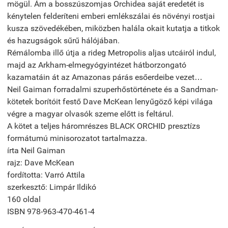
mögül. Ám a bosszúszomjas Orchidea saját eredetét is
kénytelen felderíteni emberi emlékszálai és növényi rostjai
kusza szövedékében, miközben halála okait kutatja a titkok
és hazugságok sűrű hálójában.
Rémálomba illő útja a rideg Metropolis aljas utcáiról indul,
majd az Arkham-elmegyógyintézet hátborzongató
kazamatáin át az Amazonas párás esőerdeibe vezet…
Neil Gaiman forradalmi szuperhőstörténete és a Sandman-
kötetek borítóit festő Dave McKean lenyűgöző képi világa
végre a magyar olvasók szeme előtt is feltárul.
A kötet a teljes háromrészes BLACK ORCHID presztízs
formátumú minisorozatot tartalmazza.
írta Neil Gaiman
rajz: Dave McKean
fordította: Varró Attila
szerkesztő: Limpár Ildikó
160 oldal
ISBN 978-963-470-461-4