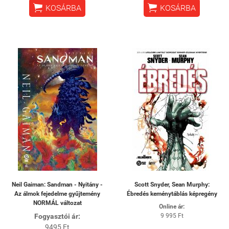


KOSÁRBA
KOSÁRBA
Neil Gaiman: Sandman - Nyitány -
Scott Snyder, Sean Murphy:
Az álmok fejedelme gyűjtemény
Ébredés keménytáblás képregény
NORMÁL változat
Online ár:
Fogyasztói ár:
9 995 Ft
9495 Ft