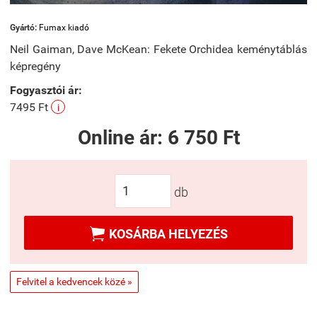
Gyártó:
Fumax kiadó
Neil Gaiman, Dave McKean: Fekete Orchidea keménytáblás
képregény
Fogyasztói ár:
7495 Ft
i
Online ár:
6 750 Ft
db

KOSÁRBA HELYEZÉS
Felvitel a kedvencek közé »