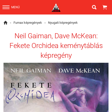


MENÜ

»
Fumax képregények
»
Nyugati képregények
Neil Gaiman, Dave McKean:
Fekete Orchidea keménytáblás
képregény