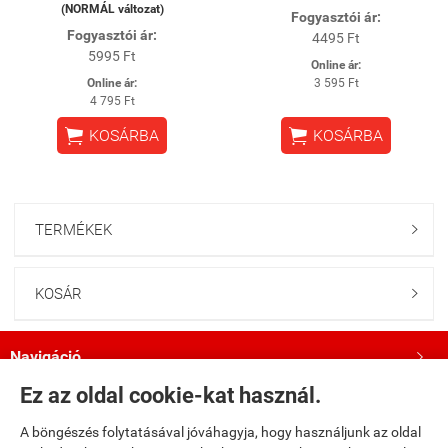
(NORMÁL változat)
Fogyasztói ár:
Fogyasztói ár:
4495 Ft
5995 Ft
Online ár:
Online ár:
3 595 Ft
4 795 Ft


KOSÁRBA
KOSÁRBA
TERMÉKEK

KOSÁR

Navigáció

Ez az oldal cookie-kat használ.
Saját fiók

A böngészés folytatásával jóváhagyja, hogy használjunk az oldal