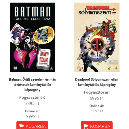
Batman: Őrült szerelem és más
Deadpool Sólyomszem ellen
történetek keménytáblás
keménytáblás képregény
képregény
Fogyasztói ár:
Fogyasztói ár:
6995 Ft
7495 Ft
Online ár:
Online ár:
5 595 Ft
5 995 Ft


KOSÁRBA
KOSÁRBA