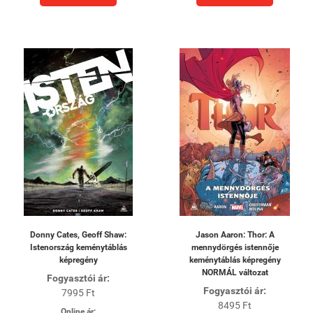
Donny Cates, Geoff Shaw:
Jason Aaron: Thor: A
Istenország keménytáblás
mennydörgés istennője
képregény
keménytáblás képregény
NORMÁL változat
Fogyasztói ár:
Fogyasztói ár:
7995 Ft
8495 Ft
Online ár: