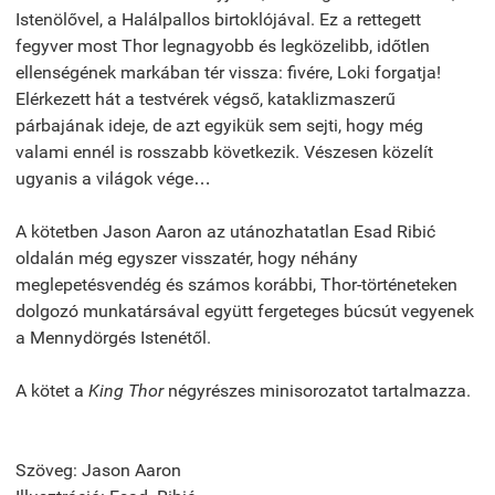
Istenölővel, a Halálpallos birtokló­jával. Ez a rettegett
fegyver most Thor legnagyobb és legközelibb, időtlen
ellenségének markában tér vissza: fivére, Loki forgatja!
Elérkezett hát a testvérek végső, kataklizmaszerű
párbajának ideje, de azt egyikük sem sejti, hogy még
valami ennél is rosszabb következik. Vészesen közelít
ugyanis a világok vége…
A kötetben Jason Aaron az utánozhatatlan Esad Ribić
oldalán még egyszer visszatér, hogy néhány
meglepetésvendég és számos korábbi, Thor-történeteken
dolgozó munkatársával együtt fergeteges búcsút vegyenek
a Mennydörgés Istenétől.
A kötet a
King Thor
négyrészes minisorozatot tartalmazza.
Szöveg: Jason Aaron