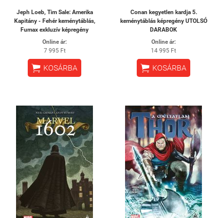
Jeph Loeb, Tim Sale: Amerika
Conan kegyetlen kardja 5.
Kapitány - Fehér keménytáblás,
keménytáblás képregény UTOLSÓ
Fumax exkluzív képregény
DARABOK
Online ár:
Online ár:
7 995 Ft
14 995 Ft


KOSÁRBA
KOSÁRBA