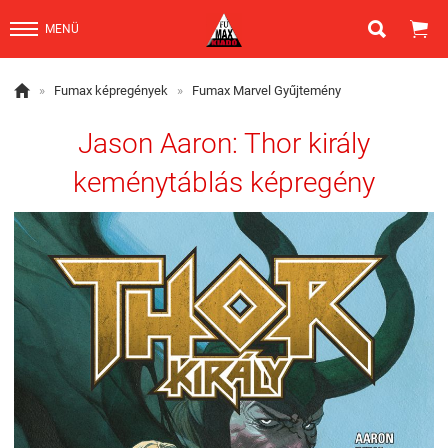


MENÜ

»
Fumax képregények
»
Fumax Marvel Gyűjtemény
Jason Aaron: Thor király
keménytáblás képregény