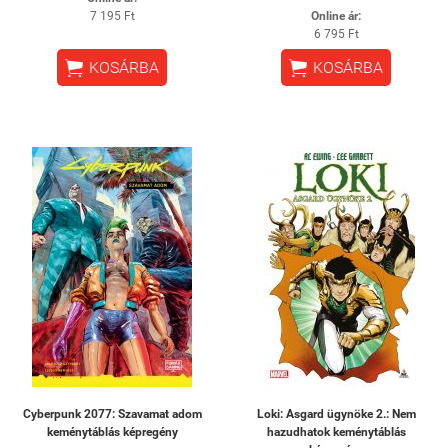
7 195 Ft
Online ár:
6 795 Ft


KOSÁRBA
KOSÁRBA
Cyberpunk 2077: Szavamat adom
Loki: Asgard ügynöke 2.: Nem
keménytáblás képregény
hazudhatok keménytáblás