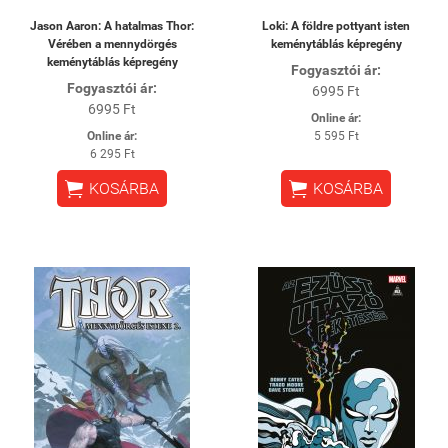
Jason Aaron: A hatalmas Thor:
Loki: A földre pottyant isten
Vérében a mennydörgés
keménytáblás képregény
keménytáblás képregény
Fogyasztói ár:
Fogyasztói ár:
6995 Ft
6995 Ft
Online ár:
Online ár:
5 595 Ft
6 295 Ft


KOSÁRBA
KOSÁRBA