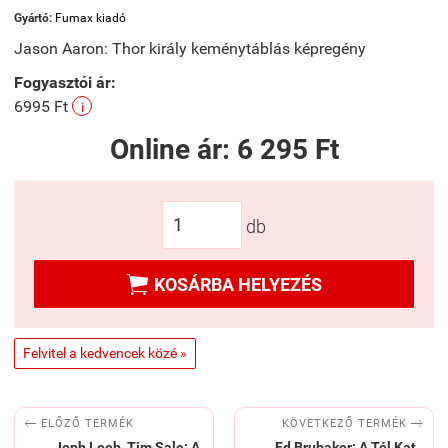
Gyártó:
Fumax kiadó
Jason Aaron: Thor király keménytáblás képregény
Fogyasztói ár:
6995 Ft
i
Online ár:
6 295 Ft
db

KOSÁRBA HELYEZÉS
Felvitel a kedvencek közé »


KÖVETKEZŐ TERMÉK
ELŐZŐ TERMÉK
Jeph Loeb, Tim Sale: A
Ed Brubaker: A Tél Kat