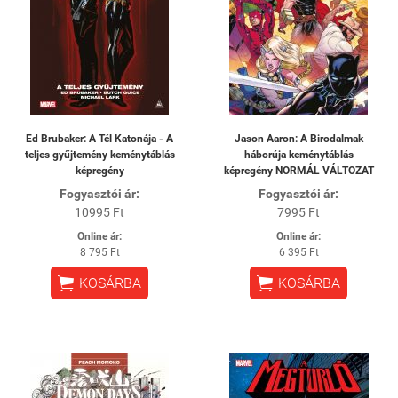
Ed Brubaker: A Tél Katonája - A
Jason Aaron: A Birodalmak
teljes gyűjtemény keménytáblás
háborúja keménytáblás
képregény
képregény NORMÁL VÁLTOZAT
Fogyasztói ár:
Fogyasztói ár:
10995 Ft
7995 Ft
Online ár:
Online ár:
8 795 Ft
6 395 Ft


KOSÁRBA
KOSÁRBA