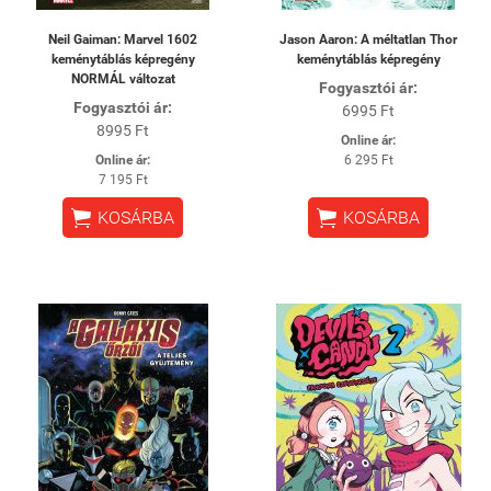
Neil Gaiman: Marvel 1602
Jason Aaron: A méltatlan Thor
keménytáblás képregény
keménytáblás képregény
NORMÁL változat
Fogyasztói ár:
Fogyasztói ár:
6995 Ft
8995 Ft
Online ár:
Online ár:
6 295 Ft
7 195 Ft


KOSÁRBA
KOSÁRBA