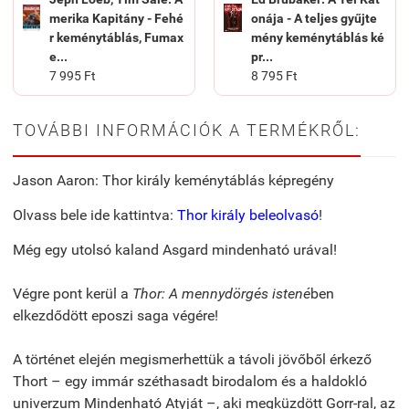
merika Kapitány - Fehé
onája - A teljes gyűjte
r keménytáblás, Fumax
mény keménytáblás ké
e...
pr...
7 995 Ft
8 795 Ft
TOVÁBBI INFORMÁCIÓK A TERMÉKRŐL:
Jason Aaron: Thor király keménytáblás képregény
Olvass bele ide kattintva:
Thor király beleolvasó
!
Még egy utolsó kaland Asgard mindenható urával!
Végre pont kerül a
Thor: A mennydörgés istené
ben
elkezdődött eposzi saga végére!
A történet elején megismerhettük a távoli jövőből érkező
Thort – egy immár széthasadt birodalom és a haldokló
univerzum Mindenható Atyját –, aki megküzdött Gorr-ral, az