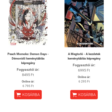
Peach Momoko: Demon Days -
A Megtorló - A kezdetek
Démonidő keménytáblás
keménytáblás képregény
képregény
Fogyasztói ár:
Fogyasztói ár:
6995 Ft
8495 Ft
Online ár:
Online ár:
6 295 Ft
6 795 Ft


KOSÁRBA
KOSÁRBA