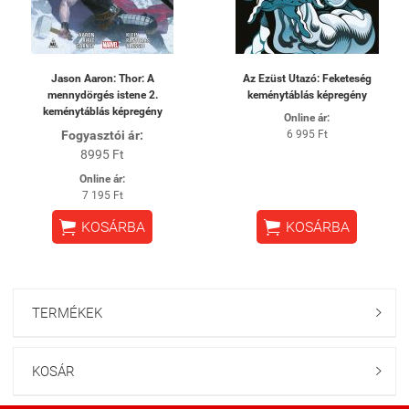
Jason Aaron: Thor: A
Az Ezüst Utazó: Feketeség
mennydörgés istene 2.
keménytáblás képregény
keménytáblás képregény
Online ár:
Fogyasztói ár:
6 995 Ft
8995 Ft
Online ár:
7 195 Ft


KOSÁRBA
KOSÁRBA
TERMÉKEK

KOSÁR
