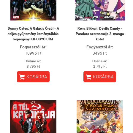
Donny Cates: A Galaxis Őrzői - A
Rem, Bikkuri: Devil's Candy -
teljes gyűjtemény keménytáblás
Pandora szerencséje 2. manga
képregény KIFOGYÓ CÍM
kötet
Fogyasztói ár:
Fogyasztói ár:
10995 Ft
3495 Ft
Online ár:
Online ár:
8 795 Ft
2 795 Ft


KOSÁRBA
KOSÁRBA