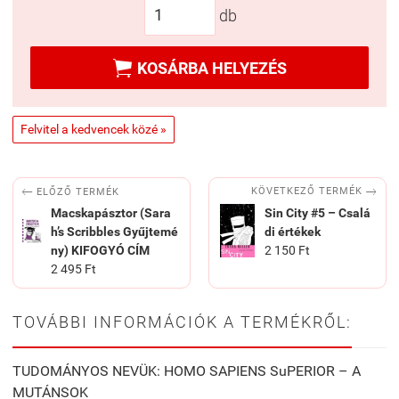
db

KOSÁRBA HELYEZÉS
Felvitel a kedvencek közé »


KÖVETKEZŐ TERMÉK
ELŐZŐ TERMÉK
Macskapásztor (Sara
Sin City #5 – Csalá
h’s Scribbles Gyűjtemé
di értékek
ny) KIFOGYÓ CÍM
2 150 Ft
2 495 Ft
TOVÁBBI INFORMÁCIÓK A TERMÉKRŐL:
TUDOMÁNYOS NEVÜK: HOMO SAPIENS SuPERIOR – A
MUTÁNSOK