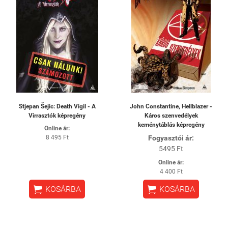
Stjepan Šejic: Death Vigil - A
John Constantine, Hellblazer -
Virrasztók képregény
Káros szenvedélyek
keménytáblás képregény
Online ár:
8 495 Ft
Fogyasztói ár:
5495 Ft
Online ár:
4 400 Ft


KOSÁRBA
KOSÁRBA