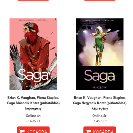
Brian K. Vaughan, Fiona Staples:
Brian K. Vaughan, Fiona Staples:
Saga Második Kötet (puhatáblás)
Saga Negyedik Kötet (puhatáblás)
képregény
képregény
Online ár:
Online ár:
7 495 Ft
7 495 Ft


KOSÁRBA
KOSÁRBA