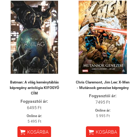
Batman: A világ keménytáblás
Chris Claremont, Jim Lee: X-Men
képregény antológia KIFOGYÓ
- Mutánsok genezise képregény
CÍM
Fogyasztói ár:
Fogyasztói ár:
7495 Ft
6495 Ft
Online ár:
Online ár:
5 995 Ft
5 495 Ft


KOSÁRBA
KOSÁRBA