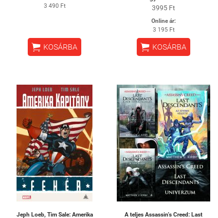
3 490 Ft
3995 Ft
Online ár:
3 195 Ft


KOSÁRBA
KOSÁRBA
Jeph Loeb, Tim Sale: Amerika
A teljes Assassin’s Creed: Last