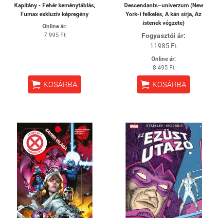
Kapitány - Fehér keménytáblás,
Descendants–univerzum (New
Fumax exkluzív képregény
York-i felkelés, A kán sírja, Az
istenek végzete)
Online ár:
7 995 Ft
Fogyasztói ár:
11985 Ft
Online ár:
8 495 Ft


KOSÁRBA
KOSÁRBA