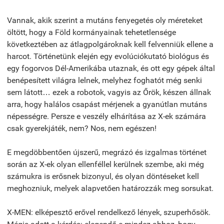
Vannak, akik szerint a mutáns fenyegetés oly méreteket
öltött, hogy a Föld kormányainak tehetetlensége
következtében az átlagpolgároknak kell felvenniük ellene a
harcot. Történetünk elején egy evolúciókutató biológus és
egy fogorvos Dél-Amerikába utaznak, és ott egy gépek által
benépesített világra lelnek, melyhez foghatót még senki
sem látott… ezek a robotok, vagyis az Őrök, készen állnak
arra, hogy halálos csapást mérjenek a gyanútlan mutáns
népességre. Persze e veszély elhárítása az X-ek számára
csak gyerekjáték, nem? Nos, nem egészen!
E megdöbbentően újszerű, megrázó és izgalmas történet
során az X-ek olyan ellenféllel kerülnek szembe, aki még
számukra is erősnek bizonyul, és olyan döntéseket kell
meghozniuk, melyek alapvetően határozzák meg sorsukat.
X-MEN: elképesztő erővel rendelkező lények, szuperhősök.