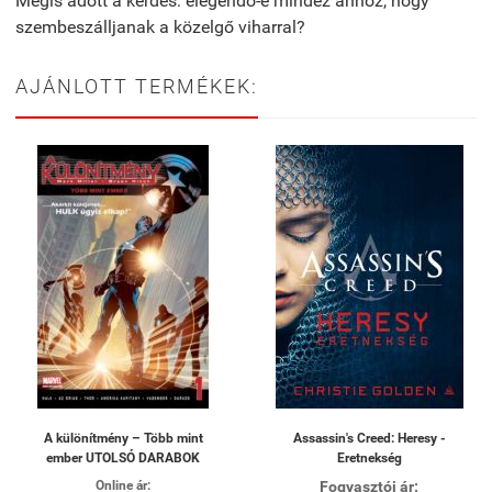
Mégis adott a kérdés: elegendő-e mindez ahhoz, hogy
szembeszálljanak a közelgő viharral?
AJÁNLOTT TERMÉKEK:
A különítmény – Több mint
Assassin's Creed: Heresy -
ember UTOLSÓ DARABOK
Eretnekség
Online ár:
Fogyasztói ár: