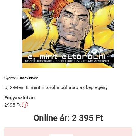
Gyártó:
Fumax kiadó
Új X-Men: E, mint Eltörölni puhatáblás képregény
Fogyasztói ár:
2995 Ft
i
Online ár:
2 395 Ft