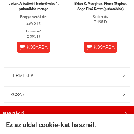
Joker: A batbébi-hadművelet 1.
Brian K. Vaughan, Fiona Staples:
puhatáblás manga
Saga Első Kötet (puhatáblás)
Fogyasztói ár:
Online ár:
7 495 Ft
2995 Ft
Online ár:
2 395 Ft


KOSÁRBA
KOSÁRBA
TERMÉKEK

KOSÁR

Navigáció

Ez az oldal cookie-kat használ.
Saját fiók
