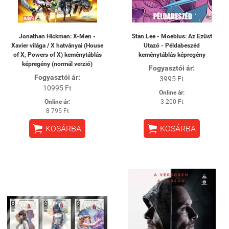
Jonathan Hickman: X-Men -
Stan Lee - Moebius: Az Ezüst
Xavier világa / X hatványai (House
Utazó - Példabeszéd
of X, Powers of X) keménytáblás
keménytáblás képregény
képregény (normál verzió)
Fogyasztói ár:
Fogyasztói ár:
3995 Ft
10995 Ft
Online ár:
Online ár:
3 200 Ft
8 795 Ft


KOSÁRBA
KOSÁRBA