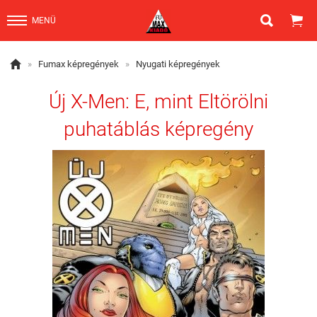


MENÜ

»
Fumax képregények
»
Nyugati képregények
Új X-Men: E, mint Eltörölni
puhatáblás képregény