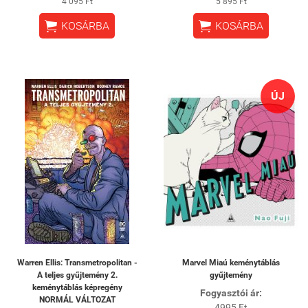
4 095 Ft
5 895 Ft


KOSÁRBA
KOSÁRBA
ÚJ
Warren Ellis: Transmetropolitan -
Marvel Miaú keménytáblás
A teljes gyűjtemény 2.
gyűjtemény
keménytáblás képregény
Fogyasztói ár:
NORMÁL VÁLTOZAT
4995 Ft