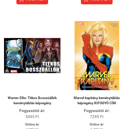
Warren Ellis: Titkos Bosszúállók
Marvel kapitány keménytáblás
keménytáblás képregény
képregény KIFOGYÓ CÍM
Fogyasztói ár:
Fogyasztói ár:
5495 Ft
7295 Ft
Online ár:
Online ár: