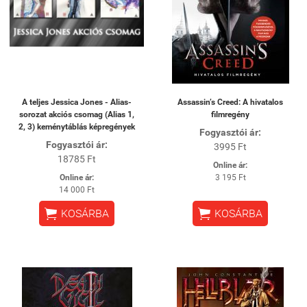
A teljes Jessica Jones - Alias-
Assassin’s Creed: A hivatalos
sorozat akciós csomag (Alias 1,
filmregény
2, 3) keménytáblás képregények
Fogyasztói ár:
Fogyasztói ár:
3995 Ft
18785 Ft
Online ár:
Online ár:
3 195 Ft
14 000 Ft


KOSÁRBA
KOSÁRBA