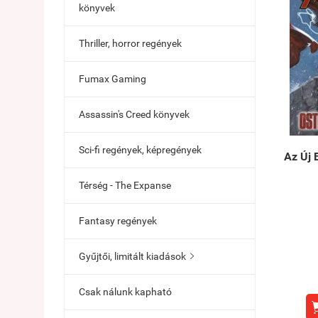
könyvek
Thriller, horror regények
Fumax Gaming
Assassin's Creed könyvek
Sci-fi regények, képregények
Az Új 
Térség - The Expanse
Fantasy regények
Gyűjtői, limitált kiadások

Csak nálunk kapható