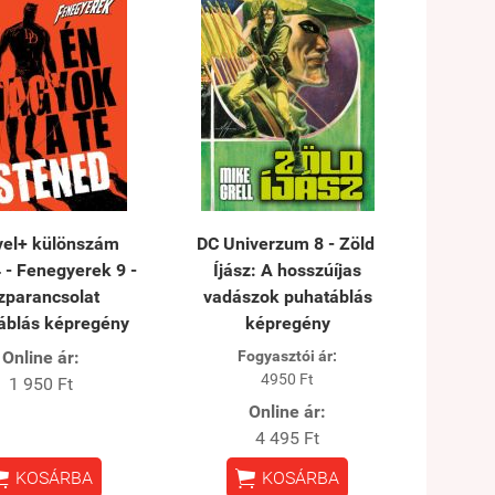
el+ különszám
DC Univerzum 8 - Zöld ​
 - Fenegyerek 9 -
Íjász: A hosszúíjas
zparancsolat
vadászok puhatáblás
áblás képregény
képregény
Online ár:
Fogyasztói ár:
4950 Ft
1 950 Ft
Online ár:
4 495 Ft


KOSÁRBA
KOSÁRBA