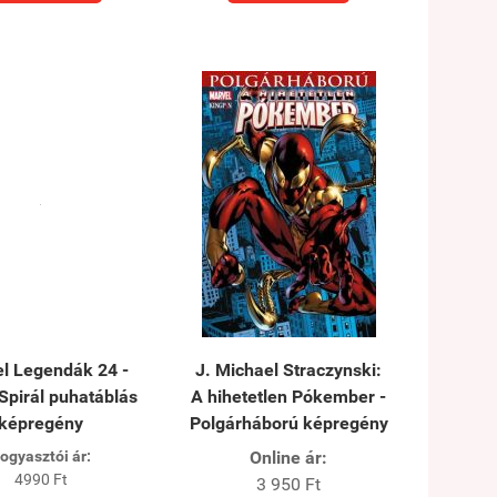
l Legendák 24 -
J. Michael Straczynski:
 Spirál puhatáblás
A hihetetlen Pókember -
képregény
Polgárháború képregény
ogyasztói ár:
Online ár:
4990 Ft
3 950 Ft