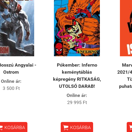
Bosszú Angyalai -
Pókember: Inferno
Marv
Ostrom
keménytáblás
2021/4
képregény RITKASÁG,
Tí
Online ár:
UTOLSÓ DARAB!
puhat
3 500 Ft
Online ár:
29 995 Ft


KOSÁRBA
KOSÁRBA