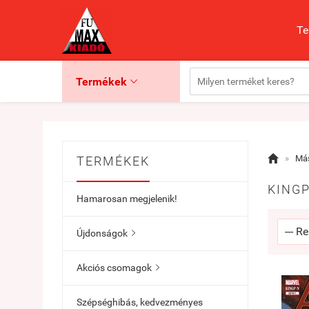
Te
Termékek


»
Más
TERMÉKEK
KINGP
Hamarosan megjelenik!
Újdonságok

Akciós csomagok

Szépséghibás, kedvezményes