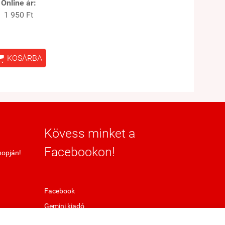
Online ár:
1 950 Ft

KOSÁRBA
Kövess minket a
Facebookon!
hopján!
Facebook
Gemini kiadó