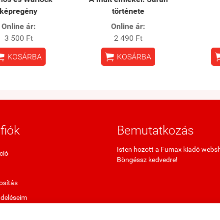
képregény
története
Online ár:
Online ár:
3 500 Ft
2 490 Ft


KOSÁRBA
KOSÁRBA
fiók
Bemutatkozás
Isten hozott a Fumax kiadó webs
ció
Böngéssz kedvedre!
sítás
ndeléseim
termékek