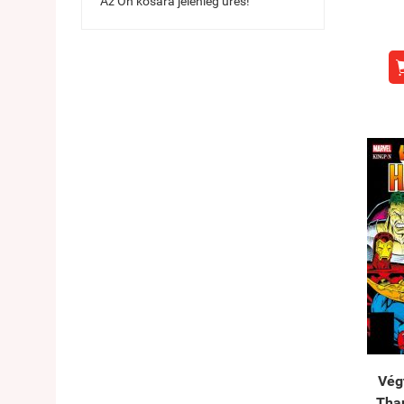
Az Ön kosara jelenleg üres!
Vég
Tha