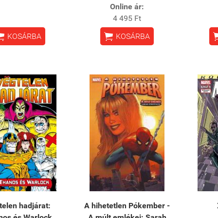
Online ár:
4 495 Ft


KOSÁRBA
KOSÁRBA
telen hadjárat:
A hihetetlen Pókember -
nos és Warlock
A ​múlt emlékei: Sarah