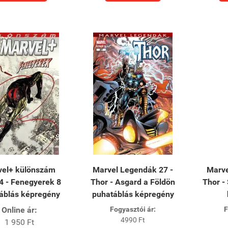
vel+ különszám
Marvel Legendák 27 -
Marve
4 - Fenegyerek 8
Thor - Asgard ​a Földön
Thor -
áblás képregény
puhatáblás képregény
Online ár:
Fogyasztói ár:
F
4990 Ft
1 950 Ft