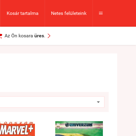
Kosár tartalma
Netes felületeink



Az Ön kosara
üres
.