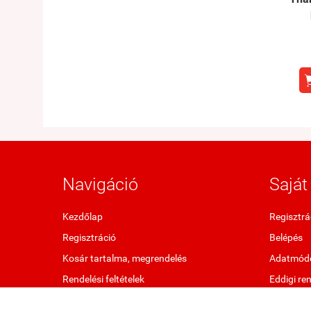
Navigáció
Saját 
Kezdőlap
Regisztrá
Regisztráció
Belépés
Kosár tartalma, megrendelés
Adatmódo
Rendelési feltételek
Eddigi re
Oldaltérkép
Kedvenc 