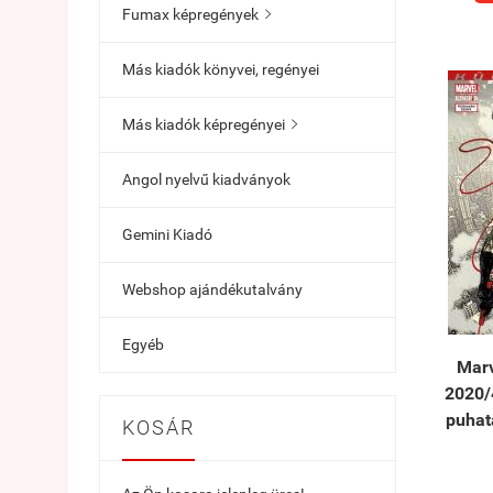
Fumax képregények

Más kiadók könyvei, regényei
Más kiadók képregényei

Angol nyelvű kiadványok
Gemini Kiadó
Webshop ajándékutalvány
Egyéb
Mar
2020/
puhat
KOSÁR