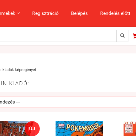
rmékek
Regisztráció
Belépés
Rendelés előtt


 kiadók képregényei
IN KIADÓ:
ÚJ