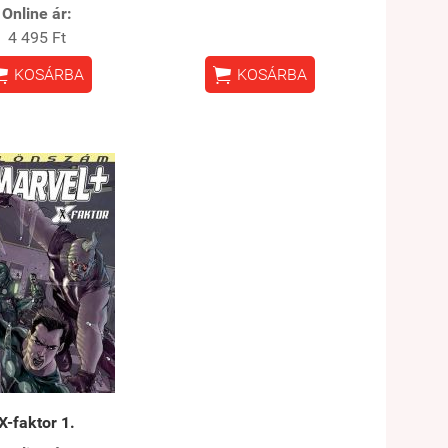
Online ár:
4 495 Ft


KOSÁRBA
KOSÁRBA
X-faktor 1.