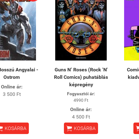
Bosszú Angyalai -
Guns N’ Roses (Rock 'N'
Comi
Ostrom
Roll Comics) puhatáblás
kiad
képregény
Online ár:
3 500 Ft
Fogyasztói ár:
4990 Ft
Online ár:
4 500 Ft


KOSÁRBA
KOSÁRBA