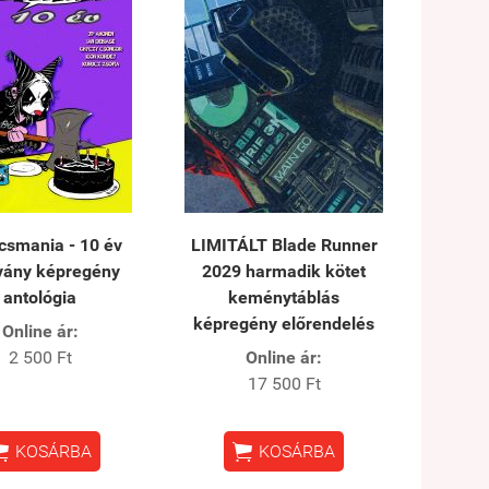
csmania - 10 év
LIMITÁLT Blade Runner
vány képregény
2029 harmadik kötet
antológia
keménytáblás
képregény előrendelés
Online ár:
2 500 Ft
Online ár:
17 500 Ft


KOSÁRBA
KOSÁRBA