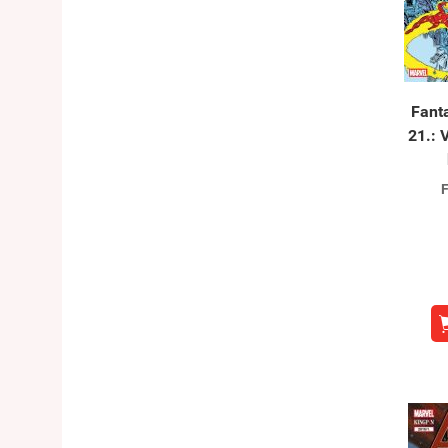
Fant
21.:
F