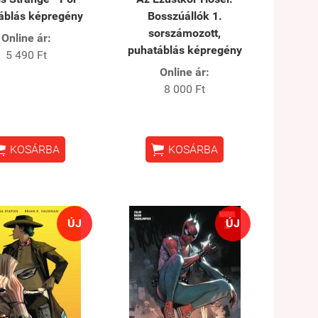
áblás képregény
Bosszúállók 1.
sorszámozott,
Online ár:
puhatáblás képregény
5 490 Ft
Online ár:
8 000 Ft


KOSÁRBA
KOSÁRBA
ÚJ
ÚJ