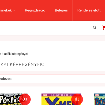
rmékek
Regisztráció
Belépés
Rendelés előtt


 kiadók képregényei
KAI KÉPREGÉNYEK:
ÚJ
ÚJ