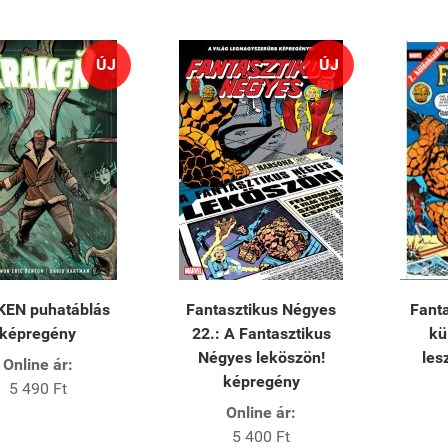
ÚJ
ÚJ
EN puhatáblás
Fantasztikus Négyes
Fant
képregény
22.: A Fantasztikus
kü
Négyes leköszön!
les
Online ár:
képregény
5 490 Ft
Online ár:
5 400 Ft