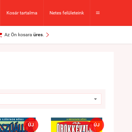
Kosár tartalma
Netes felületeink



Az Ön kosara
üres
.
ÚJ
ÚJ