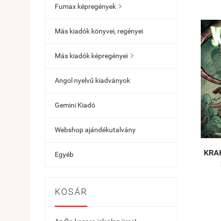
Fumax képregények

Más kiadók könyvei, regényei
Más kiadók képregényei

Angol nyelvű kiadványok
Gemini Kiadó
Webshop ajándékutalvány
KRAK
Egyéb
KOSÁR