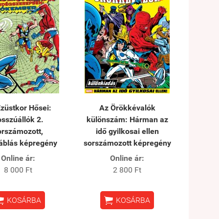
züstkor Hősei:
Az Örökkévalók
sszúállók 2.
különszám: Hárman az
orszámozott,
idő gyilkosai ellen
áblás képregény
sorszámozott képregény
Online ár:
Online ár:
8 000 Ft
2 800 Ft


KOSÁRBA
KOSÁRBA