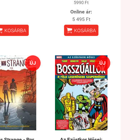
5990 Ft
Online ár:
5 495 Ft


KOSÁRBA
KOSÁRBA
ÚJ
ÚJ
is Strange - Por
Az Ezüstkor Hősei: