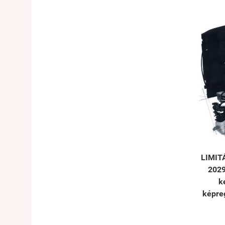
LIMIT
2029
k
képre