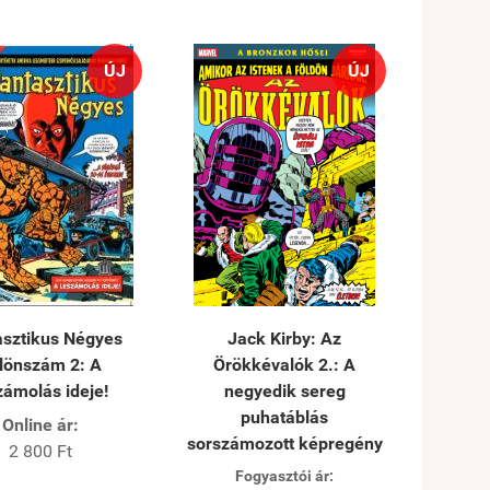
ÚJ
ÚJ
asztikus Négyes
Jack Kirby: Az
lönszám 2: A
Örökkévalók 2.: A
zámolás ideje!
negyedik sereg
puhatáblás
Online ár:
sorszámozott képregény
2 800 Ft
Fogyasztói ár: