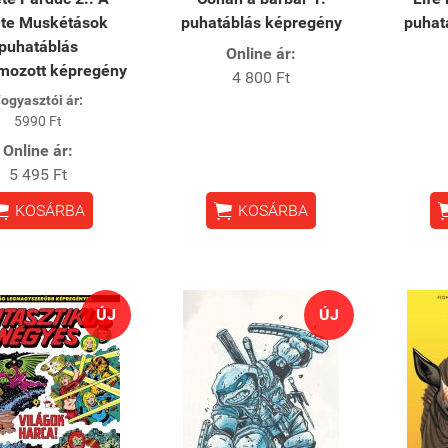
ete Muskétások
puhatáblás képregény
puhat
puhatáblás
Online ár:
mozott képregény
4 800 Ft
ogyasztói ár:
5990 Ft
Online ár:
5 495 Ft


KOSÁRBA
KOSÁRBA
ÚJ
ÚJ