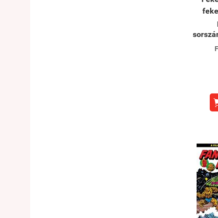
fek
sorszá
F