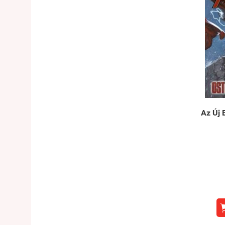
Az Új 