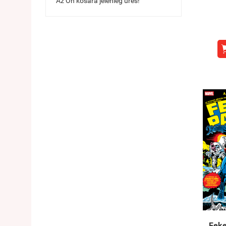
Az Ön kosara jelenleg üres!
Feke