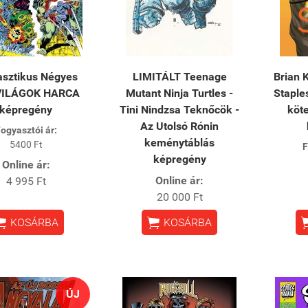
asztikus Négyes
LIMITÁLT Teenage
Brian 
 VILÁGOK HARCA
Mutant Ninja Turtles -
Staple
képregény
Tini Nindzsa Teknőcök -
köte
Az Utolsó Rónin
ogyasztói ár:
keménytáblás
5400 Ft
F
képregény
Online ár:
Online ár:
4 995 Ft
20 000 Ft


KOSÁRBA
KOSÁRBA
ÚJ