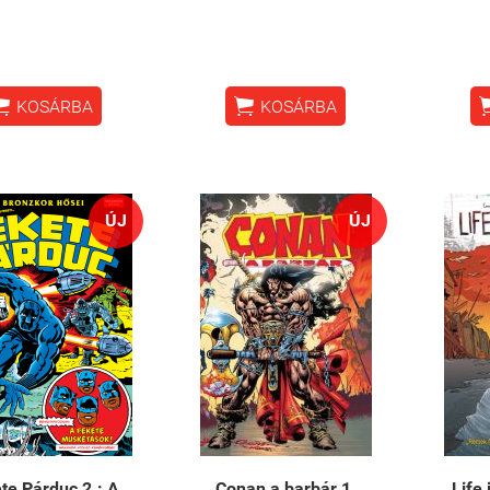


KOSÁRBA
KOSÁRBA
ÚJ
ÚJ
te Párduc 2.: A
Conan a barbár 1.
Life 