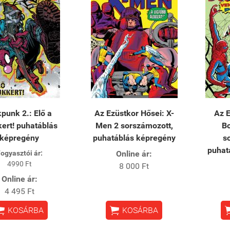
punk 2.: Elő a
Az Ezüstkor Hősei: X-
Az E
kert! puhatáblás
Men 2 sorszámozott,
Bo
képregény
puhatáblás képregény
s
puhat
ogyasztói ár:
Online ár:
4990 Ft
8 000 Ft
Online ár:
4 495 Ft


KOSÁRBA
KOSÁRBA