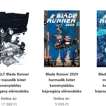
ÁLT Blade Runner
Blade Runner 2029
Bla
 második kötet
harmadik kötet
m
eménytáblás
keménytáblás
k
gény előrendelés
képregény előrendelés
képre
Online ár:
Online ár:
17 500 Ft
9 995 Ft