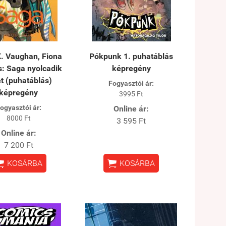
K. Vaughan, Fiona
Pókpunk 1. puhatáblás
s: Saga nyolcadik
képregény
t (puhatáblás)
Fogyasztói ár:
képregény
3995 Ft
ogyasztói ár:
Online ár:
8000 Ft
3 595 Ft
Online ár:
7 200 Ft


KOSÁRBA
KOSÁRBA