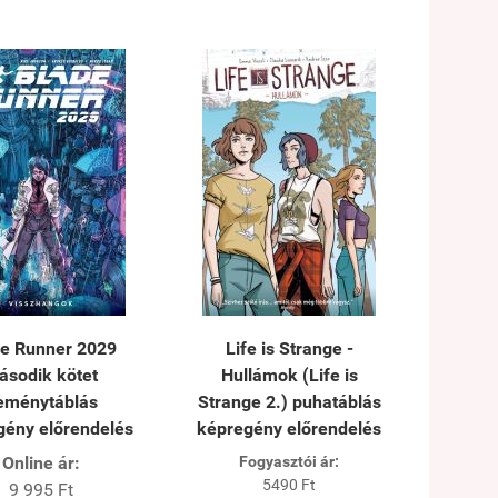
de Runner 2029
Life is Strange -
ásodik kötet
Hullámok (Life is
eménytáblás
Strange 2.) puhatáblás
gény előrendelés
képregény előrendelés
Online ár:
Fogyasztói ár:
5490 Ft
9 995 Ft