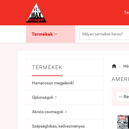
Te
Termékek


»
Más
TERMÉKEK
AMERI
Hamarosan megjelenik!
Újdonságok

Akciós csomagok

Szépséghibás, kedvezményes