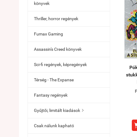
könyvek
Thriller, horror regények
Fumax Gaming
Assassin's Creed könyvek
Sci-fi regények, képregények
Pók
stuk
Térség - The Expanse
F
Fantasy regények
Gyűjtői, limitált kiadások

Csak nálunk kapható