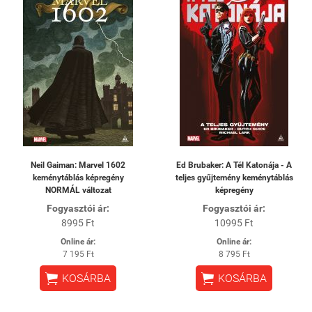
Neil Gaiman: Marvel 1602
Ed Brubaker: A Tél Katonája - A
keménytáblás képregény
teljes gyűjtemény keménytáblás
NORMÁL változat
képregény
Fogyasztói ár:
Fogyasztói ár:
8995 Ft
10995 Ft
Online ár:
Online ár:
7 195 Ft
8 795 Ft


KOSÁRBA
KOSÁRBA