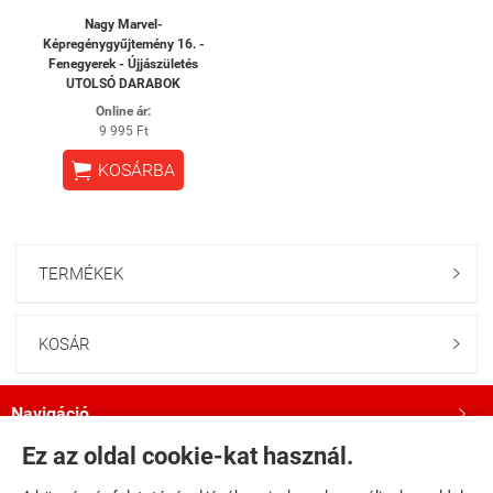
Nagy Marvel-
Képregénygyűjtemény 16. -
Fenegyerek - Újjászületés
UTOLSÓ DARABOK
Online ár:
9 995 Ft

KOSÁRBA
TERMÉKEK

KOSÁR

Navigáció

Ez az oldal cookie-kat használ.
Saját fiók
