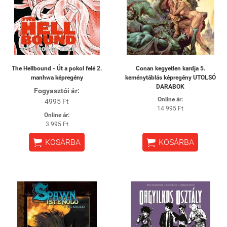
The Hellbound - Út a pokol felé 2.
Conan kegyetlen kardja 5.
manhwa képregény
keménytáblás képregény UTOLSÓ
DARABOK
Fogyasztói ár:
Online ár:
4995 Ft
14 995 Ft
Online ár:
3 995 Ft


KOSÁRBA
KOSÁRBA