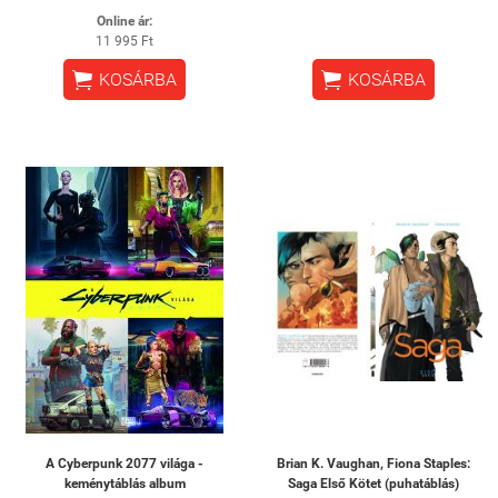
Online ár:
11 995 Ft


KOSÁRBA
KOSÁRBA
A Cyberpunk 2077 világa -
Brian K. Vaughan, Fiona Staples:
keménytáblás album
Saga Első Kötet (puhatáblás)