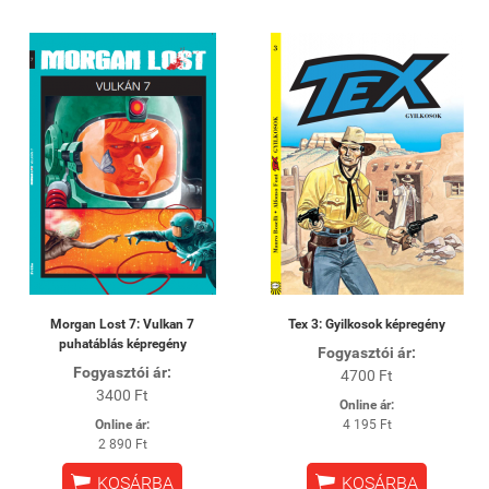
Morgan Lost 7: Vulkan 7
Tex 3: Gyilkosok képregény
puhatáblás képregény
Fogyasztói ár:
Fogyasztói ár:
4700 Ft
3400 Ft
Online ár:
Online ár:
4 195 Ft
2 890 Ft


KOSÁRBA
KOSÁRBA