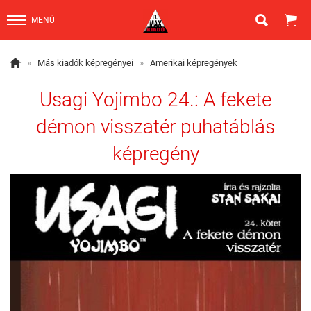


MENÜ

»
Más kiadók képregényei
»
Amerikai képregények
Usagi Yojimbo 24.: A fekete
démon visszatér puhatáblás
képregény