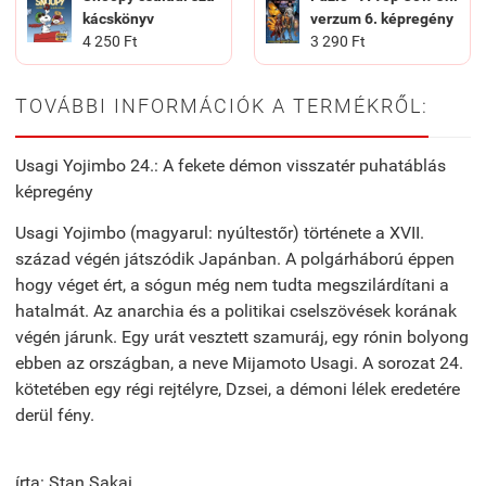
kácskönyv
verzum 6. képregény
4 250 Ft
3 290 Ft
TOVÁBBI INFORMÁCIÓK A TERMÉKRŐL:
Usagi Yojimbo 24.: A fekete démon visszatér puhatáblás
képregény
Usagi Yojimbo (magyarul: nyúltestőr) története a XVII.
század végén játszódik Japánban. A polgárháború éppen
hogy véget ért, a sógun még nem tudta megszilárdítani a
hatalmát. Az anarchia és a politikai cselszövések korának
végén járunk. Egy urát vesztett szamuráj, egy rónin bolyong
ebben az országban, a neve Mijamoto Usagi. A sorozat 24.
kötetében egy régi rejtélyre, Dzsei, a démoni lélek eredetére
derül fény.
írta: Stan Sakai