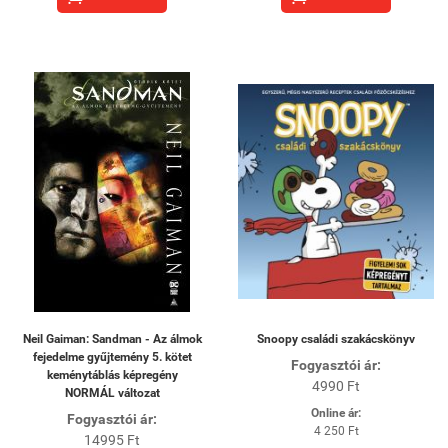
Neil Gaiman: Sandman - Az álmok
Snoopy családi szakácskönyv
fejedelme gyűjtemény 5. kötet
Fogyasztói ár:
keménytáblás képregény
4990 Ft
NORMÁL változat
Online ár:
Fogyasztói ár:
4 250 Ft
14995 Ft