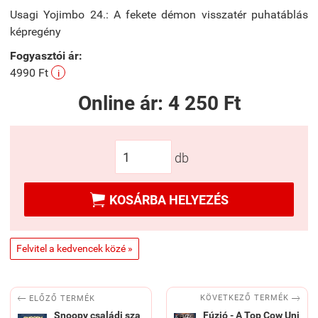
Usagi Yojimbo 24.: A fekete démon visszatér puhatáblás
képregény
Fogyasztói ár:
4990 Ft
i
Online ár:
4 250 Ft
db

KOSÁRBA HELYEZÉS
Felvitel a kedvencek közé »


KÖVETKEZŐ TERMÉK
ELŐZŐ TERMÉK
Snoopy családi sza
Fúzió - A Top Cow Uni