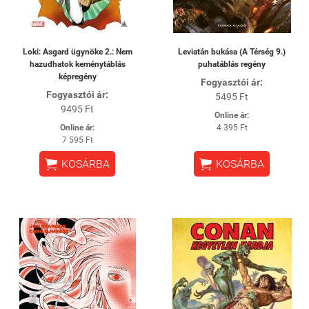
Loki: Asgard ügynöke 2.: Nem
Leviatán bukása (A Térség 9.)
hazudhatok keménytáblás
puhatáblás regény
képregény
Fogyasztói ár:
Fogyasztói ár:
5495 Ft
9495 Ft
Online ár:
Online ár:
4 395 Ft
7 595 Ft


KOSÁRBA
KOSÁRBA