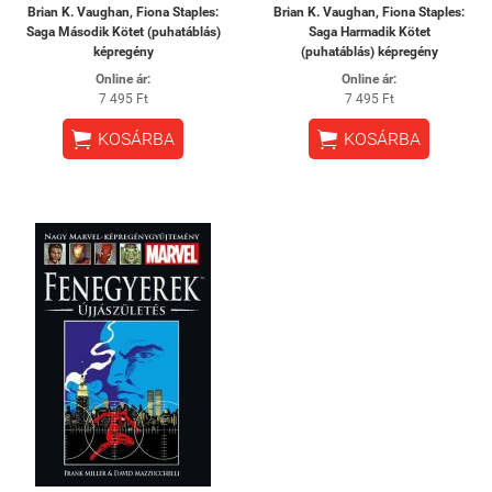
Brian K. Vaughan, Fiona Staples:
Brian K. Vaughan, Fiona Staples:
Saga Második Kötet (puhatáblás)
Saga Harmadik Kötet
képregény
(puhatáblás) képregény
Online ár:
Online ár:
7 495 Ft
7 495 Ft


KOSÁRBA
KOSÁRBA