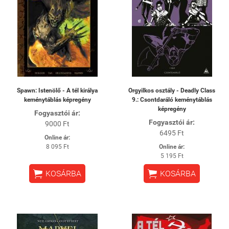
Spawn: Istenölő - A tél királya
Orgyilkos osztály - Deadly Class
keménytáblás képregény
9.: Csontdaráló keménytáblás
képregény
Fogyasztói ár:
Fogyasztói ár:
9000 Ft
6495 Ft
Online ár:
8 095 Ft
Online ár:
5 195 Ft


KOSÁRBA
KOSÁRBA