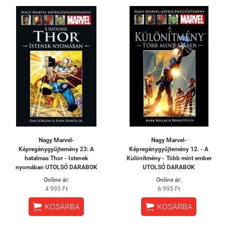
Nagy Marvel-
Nagy Marvel-
Képregénygyűjtemény 23: A
Képregénygyűjtemény 12. - A
hatalmas Thor - Istenek
Különítmény - Több mint ember
nyomában UTOLSÓ DARABOK
UTOLSÓ DARABOK
Online ár:
Online ár:
4 995 Ft
6 995 Ft


KOSÁRBA
KOSÁRBA