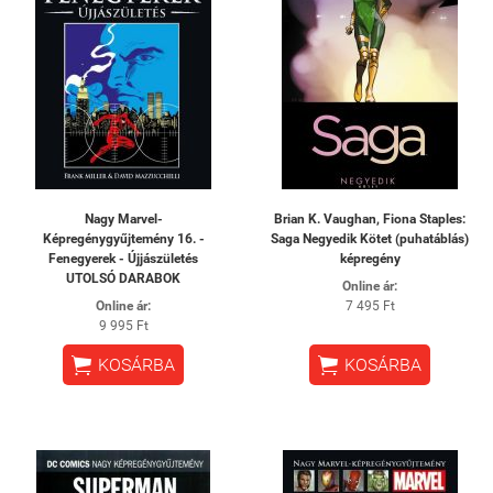
Nagy Marvel-
Brian K. Vaughan, Fiona Staples:
Képregénygyűjtemény 16. -
Saga Negyedik Kötet (puhatáblás)
Fenegyerek - Újjászületés
képregény
UTOLSÓ DARABOK
Online ár:
Online ár:
7 495 Ft
9 995 Ft


KOSÁRBA
KOSÁRBA