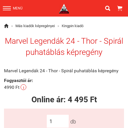


MENÜ

»
Más kiadók képregényei
»
Kingpin kiadó
Marvel Legendák 24 - Thor - Spirál
puhatáblás képregény
Marvel Legendák 24 - Thor - Spirál puhatáblás képregény
Fogyasztói ár:
4990 Ft
i
Online ár:
4 495 Ft
db