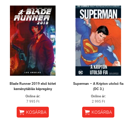
Blade Runner 2019 első kötet
Superman – A Kripton utolsó fia
keménytáblás képregény
(DC 3.)
Online ár:
Online ár:
7 995 Ft
2 995 Ft


KOSÁRBA
KOSÁRBA