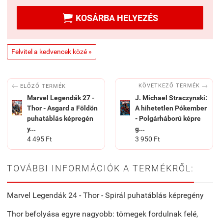

KOSÁRBA HELYEZÉS
Felvitel a kedvencek közé »


KÖVETKEZŐ TERMÉK
ELŐZŐ TERMÉK
Marvel Legendák 27 -
J. Michael Straczynski:
Thor - Asgard ​a Földön
A hihetetlen Pókember
puhatáblás képregén
- Polgárháború képre
y...
g...
4 495 Ft
3 950 Ft
TOVÁBBI INFORMÁCIÓK A TERMÉKRŐL:
Marvel Legendák 24 - Thor - Spirál puhatáblás képregény
Thor befolyása egyre nagyobb: tömegek fordulnak felé,