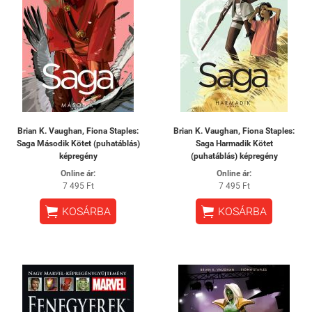
Brian K. Vaughan, Fiona Staples:
Brian K. Vaughan, Fiona Staples:
Saga Második Kötet (puhatáblás)
Saga Harmadik Kötet
képregény
(puhatáblás) képregény
Online ár:
Online ár:
7 495 Ft
7 495 Ft


KOSÁRBA
KOSÁRBA