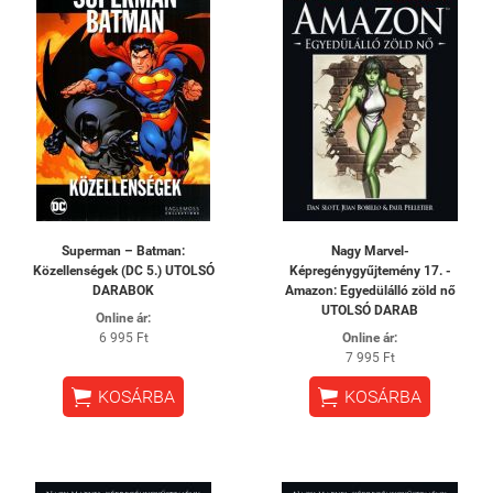
Superman – Batman:
Nagy Marvel-
Közellenségek (DC 5.) UTOLSÓ
Képregénygyűjtemény 17. -
DARABOK
Amazon: ​Egyedülálló zöld nő
UTOLSÓ DARAB
Online ár:
6 995 Ft
Online ár:
7 995 Ft


KOSÁRBA
KOSÁRBA