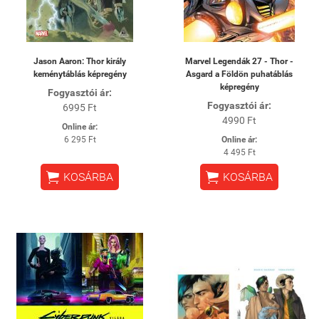
Jason Aaron: Thor király
Marvel Legendák 27 - Thor -
keménytáblás képregény
Asgard ​a Földön puhatáblás
képregény
Fogyasztói ár:
Fogyasztói ár:
6995 Ft
4990 Ft
Online ár:
6 295 Ft
Online ár:
4 495 Ft


KOSÁRBA
KOSÁRBA