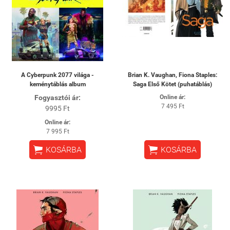
A Cyberpunk 2077 világa -
Brian K. Vaughan, Fiona Staples:
keménytáblás album
Saga Első Kötet (puhatáblás)
Fogyasztói ár:
Online ár:
7 495 Ft
9995 Ft
Online ár:
7 995 Ft


KOSÁRBA
KOSÁRBA