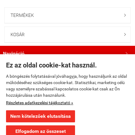
TERMÉKEK

KOSÁR

Navigáció

Ez az oldal cookie-kat használ.
Saját fiók

A böngészés folytatásával jóváhagyja, hogy használjunk az oldal
működéséhez szükséges cookie-kat. Statisztikai, marketing célú
Bemutatkozás

vagy személyre szabással kapcsolatos cookie-kat csak az Ön
hozzájárulása után használunk.
Kövess minket a Facebookon!

Részletes adatkezelési tájékoztató »
Nem kötelezőek elutasítása
×
Ajánlott termék
fumax.hu -
Fumax Kft.
-
ÁSZF
-
Adatkezelési tájékoztató
Marvel Legendák 27 - Thor - Asgard ​a Földön puhatáblás
képregény
Elfogadom az összeset
Webáruház készítés
a StartÜzlettel.