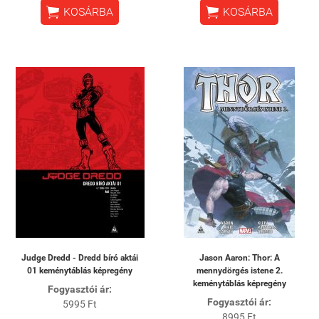


KOSÁRBA
KOSÁRBA
Judge Dredd - Dredd bíró aktái
Jason Aaron: Thor: A
01 keménytáblás képregény
mennydörgés istene 2.
keménytáblás képregény
Fogyasztói ár:
Fogyasztói ár:
5995 Ft
8995 Ft