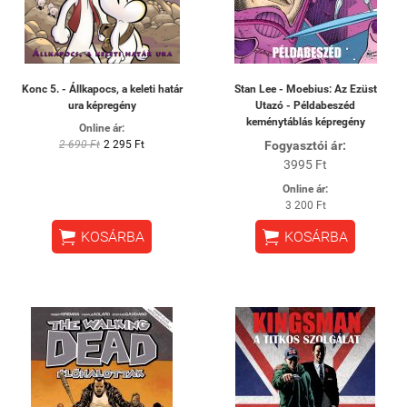
Konc 5. - Állkapocs, a keleti határ
Stan Lee - Moebius: Az Ezüst
ura képregény
Utazó - Példabeszéd
keménytáblás képregény
Online ár:
2 690 Ft
2 295 Ft
Fogyasztói ár:
3995 Ft
Online ár:
3 200 Ft


KOSÁRBA
KOSÁRBA