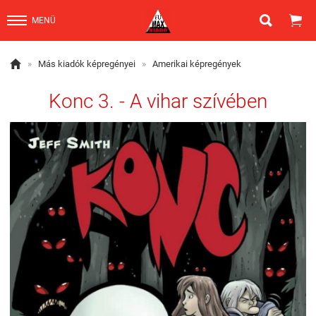


MENÜ

»
Más kiadók képregényei
»
Amerikai képregények
Konc 3. - A vihar szívében