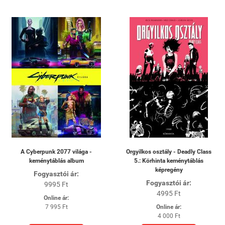
A Cyberpunk 2077 világa -
Orgyilkos osztály - Deadly Class
keménytáblás album
5.: Körhinta keménytáblás
képregény
Fogyasztói ár:
Fogyasztói ár:
9995 Ft
4995 Ft
Online ár:
7 995 Ft
Online ár:
4 000 Ft