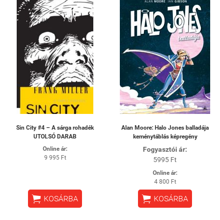
Sin City #4 – A sárga rohadék
Alan Moore: Halo Jones balladája
UTOLSÓ DARAB
keménytáblás képregény
Online ár:
Fogyasztói ár:
9 995 Ft
5995 Ft
Online ár:
4 800 Ft


KOSÁRBA
KOSÁRBA