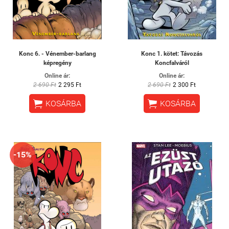
Konc 6. - Vénember-barlang
Konc 1. kötet: Távozás
képregény
Koncfalváról
Online ár:
Online ár:
2 690 Ft
2 295 Ft
2 690 Ft
2 300 Ft


KOSÁRBA
KOSÁRBA
-15%