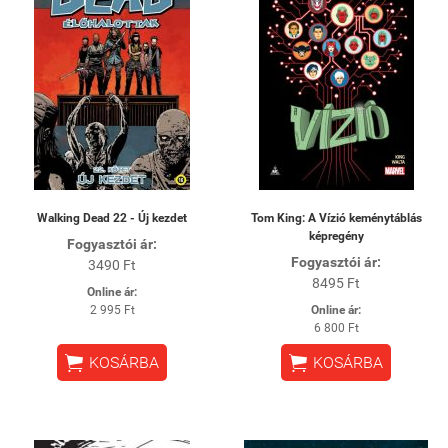
Walking Dead 22 - Új kezdet
Tom King: A Vízió keménytáblás
képregény
Fogyasztói ár:
Fogyasztói ár:
3490 Ft
8495 Ft
Online ár:
2 995 Ft
Online ár:
6 800 Ft


KOSÁRBA
KOSÁRBA