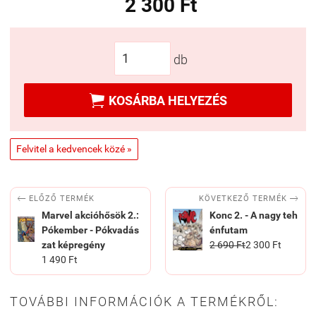
2 300 Ft
db

KOSÁRBA HELYEZÉS
Felvitel a kedvencek közé »


KÖVETKEZŐ TERMÉK
ELŐZŐ TERMÉK
Marvel akcióhősök 2.:
Konc 2. - A nagy teh
Pókember - Pókvadás
énfutam
zat képregény
2 690 Ft
2 300 Ft
1 490 Ft
TOVÁBBI INFORMÁCIÓK A TERMÉKRŐL: