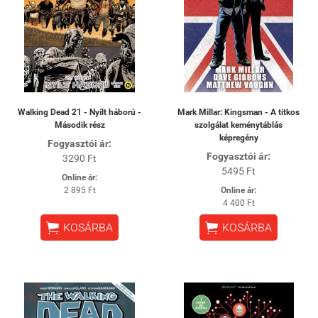
Walking Dead 21 - Nyílt háború -
Mark Millar: Kingsman - A titkos
Második rész
szolgálat keménytáblás
képregény
Fogyasztói ár:
Fogyasztói ár:
3290 Ft
5495 Ft
Online ár:
2 895 Ft
Online ár:
4 400 Ft


KOSÁRBA
KOSÁRBA