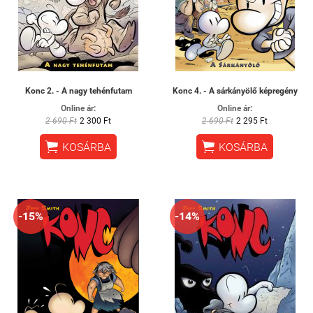
Konc 2. - A nagy tehénfutam
Konc 4. - A sárkányölő képregény
Online ár:
Online ár:
2 690 Ft
2 300 Ft
2 690 Ft
2 295 Ft


KOSÁRBA
KOSÁRBA
-15%
-14%