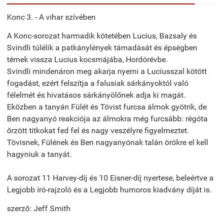
Konc 3. - A vihar szívében
A Konc-sorozat harmadik kötetében Lucius, Bazsaly és
Svindli túlélik a patkánylények támadását és épségben
térnek vissza Lucius kocsmájába, Hordórévbe.
Svindli mindenáron meg akarja nyerni a Luciusszal kötött
fogadást, ezért felszítja a falusiak sárkányoktól való
félelmét és hivatásos sárkányölőnek adja ki magát.
Eközben a tanyán Fülét és Tövist furcsa álmok gyötrik, de
Ben nagyanyó reakciója az álmokra még furcsább: régóta
őrzött titkokat fed fel és nagy veszélyre figyelmeztet.
Tövisnek, Fülének és Ben nagyanyónak talán örökre el kell
hagyniuk a tanyát.
A sorozat 11 Harvey-díj és 10 Eisner-díj nyertese, beleértve a
Legjobb író-rajzoló és a Legjobb humoros kiadvány díját is.
szerző: Jeff Smith