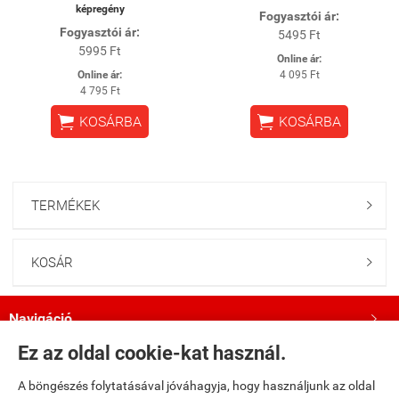
képregény
Fogyasztói ár:
Fogyasztói ár:
5495 Ft
5995 Ft
Online ár:
Online ár:
4 095 Ft
4 795 Ft


KOSÁRBA
KOSÁRBA
TERMÉKEK

KOSÁR

Navigáció

Ez az oldal cookie-kat használ.
Saját fiók

A böngészés folytatásával jóváhagyja, hogy használjunk az oldal