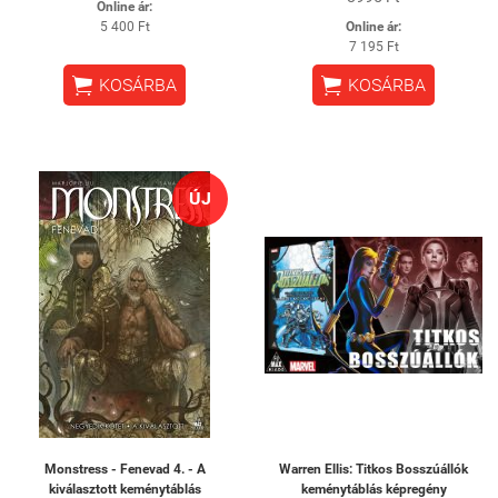
Online ár:
5 400 Ft
Online ár:
7 195 Ft


KOSÁRBA
KOSÁRBA
ÚJ
Monstress - Fenevad 4. - A
Warren Ellis: Titkos Bosszúállók
kiválasztott keménytáblás
keménytáblás képregény