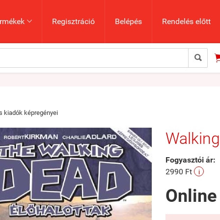
rmékek
Regisztráció
Belépés
Rendelés előtt


 kiadók képregényei
Walking
Fogyasztói ár:
2990 Ft
i
Online