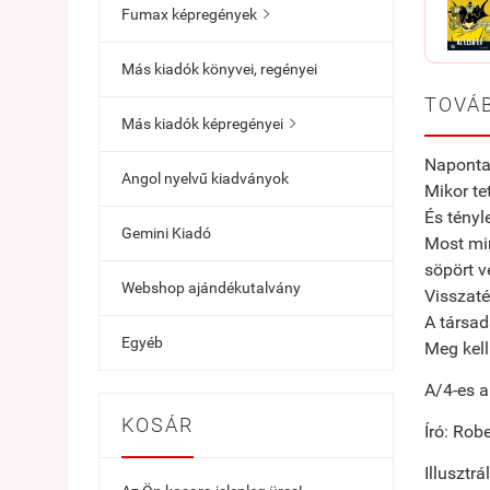
Fumax képregények

Más kiadók könyvei, regényei
TOVÁB
Más kiadók képregényei

Naponta 
Angol nyelvű kiadványok
Mikor te
És tényl
Gemini Kiadó
Most min
söpört v
Webshop ajándékutalvány
Visszaté
A társad
Egyéb
Meg kell
A/4-es a
KOSÁR
Író: Rob
Illusztrá