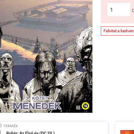
Felvitel a kedve
Ő TERMÉK
Robin: Az Első év (DC 20.)