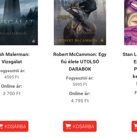
sh Malerman:
Robert McCammon: Egy
Stan L
Vizsgálat
fiú élete UTOLSÓ
E
DARABOK
P
ogyasztói ár:
k
4595 Ft
Fogyasztói ár:
5995 Ft
Online ár:
F
3 700 Ft
Online ár:
4 795 Ft


KOSÁRBA
KOSÁRBA