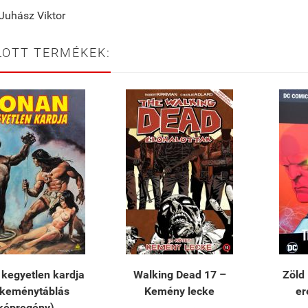
 Juhász Viktor
LOTT TERMÉKEK:
kegyetlen kardja
​Walking Dead 17 –
Zöld
(keménytáblás
Kemény lecke
er
képregény)