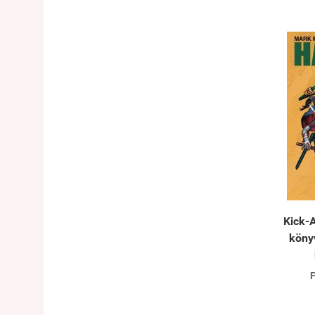
Kick-A
köny
F