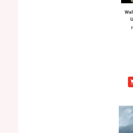
Wal
U
F