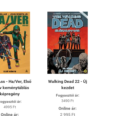
ss - Ha/Ver, Első
Walking Dead 22 - Új
v keménytáblás
kezdet
képregény
Fogyasztói ár:
3490 Ft
ogyasztói ár:
4995 Ft
Online ár:
Online ár:
2 995 Ft