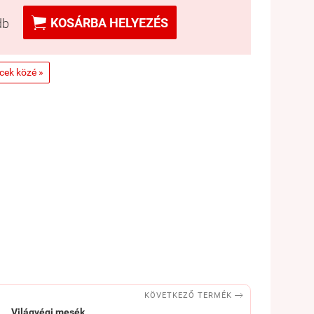

KOSÁRBA HELYEZÉS
db
ncek közé »

KÖVETKEZŐ TERMÉK
Világvégi mesék