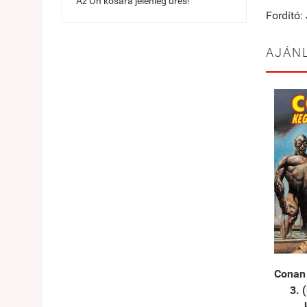
Az Ön kosara jelenleg üres!
Fordító:
AJÁN
Conan 
3. 