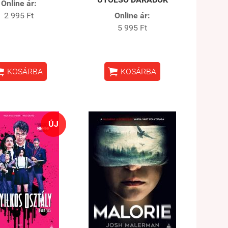
Online ár:
2 995 Ft
Online ár:
5 995 Ft


KOSÁRBA
KOSÁRBA
ÚJ