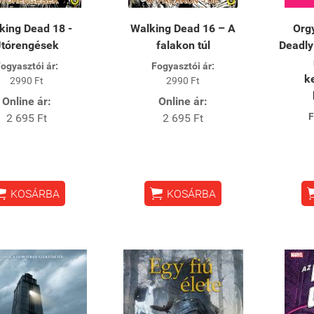
king Dead 18 -
​Walking Dead 16 – A
Orgy
tórengések
falakon túl
Deadly
ogyasztói ár:
Fogyasztói ár:
k
2990 Ft
2990 Ft
Online ár:
Online ár:
F
2 695 Ft
2 695 Ft


KOSÁRBA
KOSÁRBA