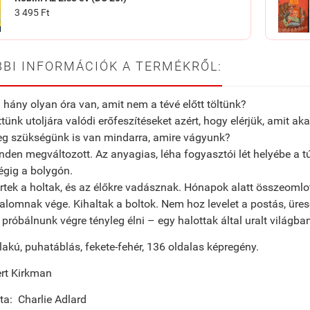
3 495 Ft
BI INFORMÁCIÓK A TERMÉKRŐL:
hány olyan óra van, amit nem a tévé előtt töltünk?
ttünk utoljára valódi erőfeszítéseket azért, hogy elérjük, amit ak
eg szükségünk is van mindarra, amire vágyunk?
den megváltozott. Az anyagias, léha fogyasztói lét helyébe a túl
égig a bolygón.
rtek a holtak, és az élőkre vadásznak. Hónapok alatt összeomlott
alomnak vége. Kihaltak a boltok. Nem hoz levelet a postás, ürese
 próbálnunk végre tényleg élni – egy halottak által uralt világba
lakú, puhatáblás, fekete-fehér, 136 oldalas képregény.
ert Kirkman
lta: Charlie Adlard