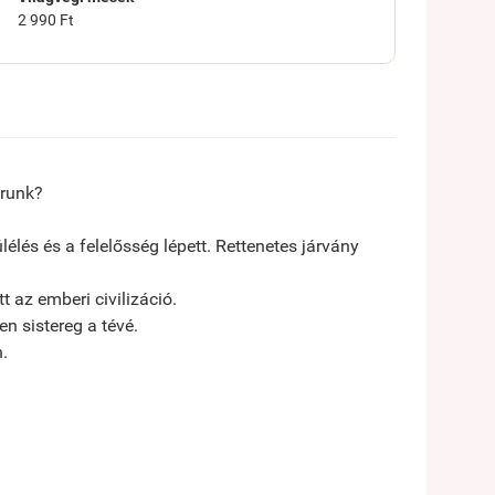
2 990 Ft
arunk?
élés és a felelősség lépett. Rettenetes járvány
 az emberi civilizáció.
n sistereg a tévé.
n.