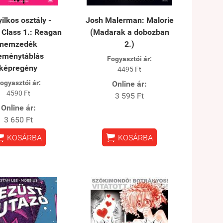
ilkos osztály -
Josh Malerman: Malorie
 Class 1.: Reagan
(Madarak a dobozban
nemzedék
2.)
eménytáblás
Fogyasztói ár:
képregény
4495 Ft
ogyasztói ár:
Online ár:
4590 Ft
3 595 Ft
Online ár:
3 650 Ft


KOSÁRBA
KOSÁRBA