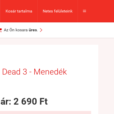
Kosár tartalma
Netes felületeink



Az Ön kosara
üres
.
 Dead 3 - Menedék
 ár:
2 690 Ft