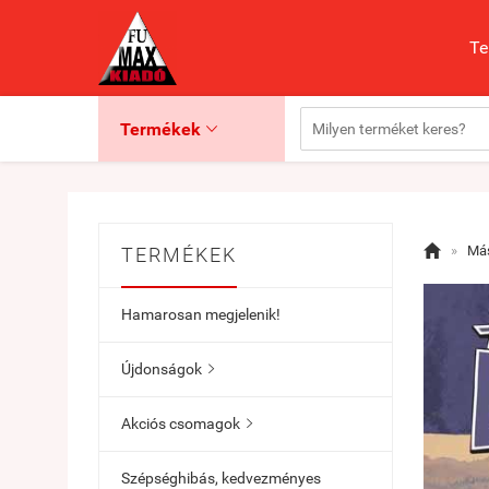
Te
Termékek


»
Más
TERMÉKEK
Hamarosan megjelenik!
Újdonságok

Akciós csomagok

Szépséghibás, kedvezményes