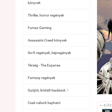
könyvek
Thriller, horror regények
Fumax Gaming
Assassin's Creed könyvek
Sci-fi regények, képregények
Térség - The Expanse
Fantasy regények
Gyűjtői, limitált kiadások

Csak nálunk kapható

ELŐZ