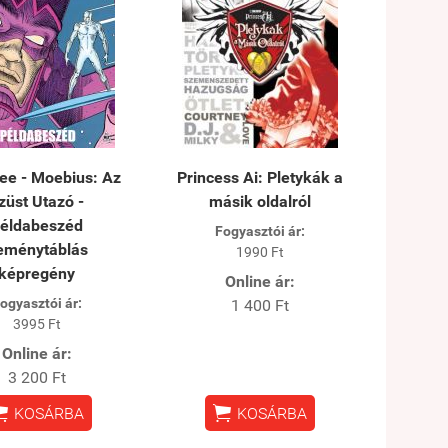
ee - Moebius: Az
Princess Ai: Pletykák a
züst Utazó -
másik oldalról
éldabeszéd
Fogyasztói ár:
eménytáblás
1990 Ft
képregény
Online ár:
ogyasztói ár:
1 400 Ft
3995 Ft
Online ár:
3 200 Ft


KOSÁRBA
KOSÁRBA