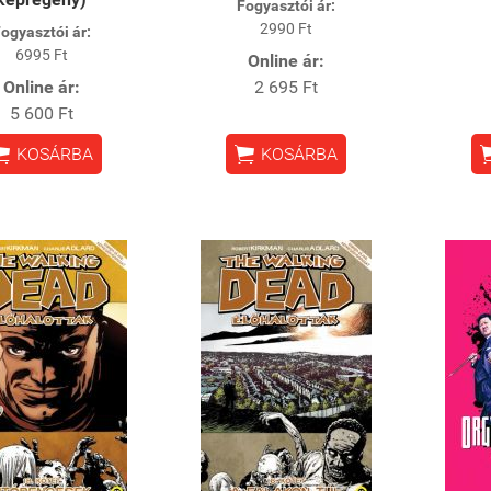
Fogyasztói ár:
2990 Ft
ogyasztói ár:
6995 Ft
Online ár:
Online ár:
2 695 Ft
5 600 Ft


KOSÁRBA
KOSÁRBA