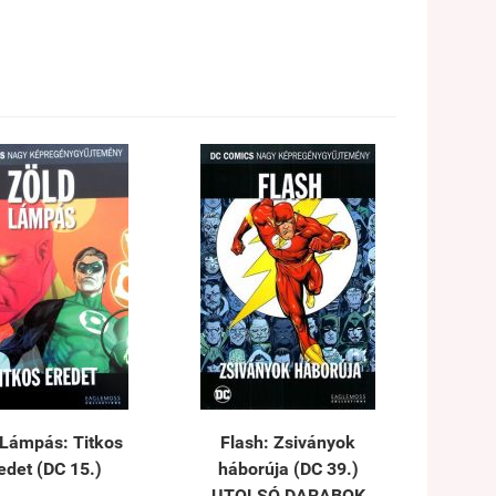
 Lámpás: Titkos
Flash: Zsiványok
edet (DC 15.)
háborúja (DC 39.)
UTOLSÓ DARABOK