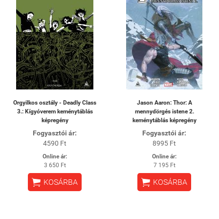
Orgyilkos osztály - Deadly Class
Jason Aaron: Thor: A
3.: Kígyóverem keménytáblás
mennydörgés istene 2.
képregény
keménytáblás képregény
Fogyasztói ár:
Fogyasztói ár:
4590 Ft
8995 Ft
Online ár:
Online ár:
3 650 Ft
7 195 Ft


KOSÁRBA
KOSÁRBA