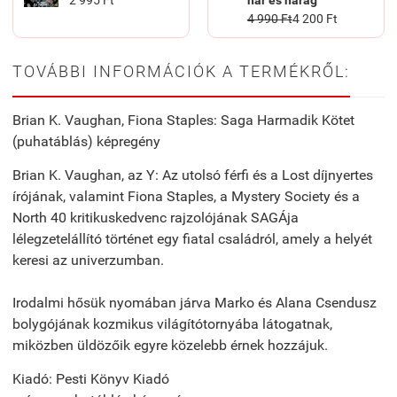
2 995 Ft
har és harag
4 990 Ft
4 200 Ft
TOVÁBBI INFORMÁCIÓK A TERMÉKRŐL:
Brian K. Vaughan, Fiona Staples: Saga Harmadik Kötet
(puhatáblás) képregény
Brian K. Vaughan, az Y: Az utolsó férfi és a Lost díjnyertes
írójának, valamint Fiona Staples, a Mystery Society és a
North 40 kritikuskedvenc rajzolójának SAGÁja
lélegzetelállító történet egy fiatal családról, amely a helyét
keresi az univerzumban.
Irodalmi hősük nyomában járva Marko és Alana Csendusz
bolygójának kozmikus világítótornyába látogatnak,
miközben üldözőik egyre közelebb érnek hozzájuk.
Kiadó: Pesti Könyv Kiadó