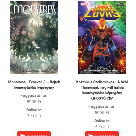
Monstress - Fenevad 3. - Rejtek
Kozmikus Szellemlovas - A bébi
keménytáblás képregény
Thanosnak meg kell halnia
keménytáblás képregény
Fogyasztói ár:
KIFOGYÓ CÍM
5995 Ft
Fogyasztói ár:
Online ár:
5995 Ft
4 795 Ft
Online ár:
4 795 Ft