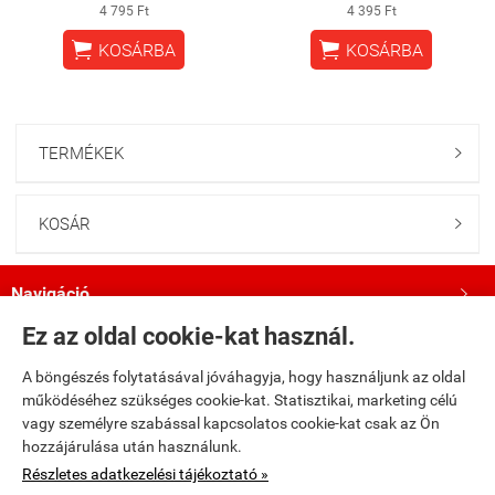
4 795 Ft
4 395 Ft


KOSÁRBA
KOSÁRBA
TERMÉKEK

KOSÁR

Navigáció

Ez az oldal cookie-kat használ.
Saját fiók

A böngészés folytatásával jóváhagyja, hogy használjunk az oldal
működéséhez szükséges cookie-kat. Statisztikai, marketing célú
Bemutatkozás

vagy személyre szabással kapcsolatos cookie-kat csak az Ön
hozzájárulása után használunk.
Kövess minket a Facebookon!

Részletes adatkezelési tájékoztató »