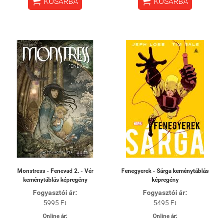


KOSÁRBA
KOSÁRBA
Monstress - Fenevad 2. - Vér
Fenegyerek - Sárga keménytáblás
keménytáblás képregény
képregény
Fogyasztói ár:
Fogyasztói ár:
5995 Ft
5495 Ft
Online ár:
Online ár: