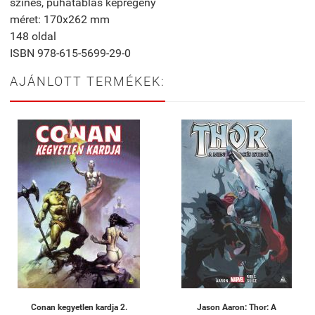
színes, puhatáblás képregény
méret: 170x262 mm
148 oldal
ISBN 978-615-5699-29-0
AJÁNLOTT TERMÉKEK:
Conan kegyetlen kardja 2.
Jason Aaron: Thor: A