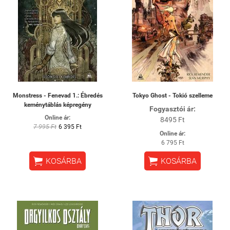
Monstress - Fenevad 1.: Ébredés
Tokyo Ghost - Tokió szelleme
keménytáblás képregény
Fogyasztói ár:
Online ár:
8495 Ft
7 995 Ft
6 395 Ft
Online ár:
6 795 Ft


KOSÁRBA
KOSÁRBA