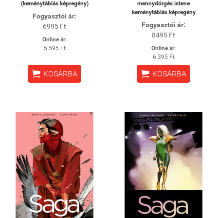
(keménytáblás képregény)
mennydörgés istene
keménytáblás képregény
Fogyasztói ár:
Fogyasztói ár:
6995 Ft
8495 Ft
Online ár:
5 595 Ft
Online ár:
6 395 Ft


KOSÁRBA
KOSÁRBA