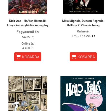
Kick-Ass - Ha/Ver, Harmadik
Mike Mignola, Duncan Fegredo:
könyv keménytáblás képregény
Hellboy 7: Vihar és harag
Fogyasztói ár:
Online ár:
4 990 Ft
4 200 Ft
5495 Ft
Online ár:
4 400 Ft


KOSÁRBA
KOSÁRBA