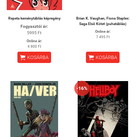
Repeta keménytáblás képregény
Brian K. Vaughan, Fiona Staples:
Saga Első Kötet (puhatáblás)
Fogyasztói ár:
Online ár:
5995 Ft
7 495 Ft
Online ár:
4 800 Ft


KOSÁRBA
KOSÁRBA
-16%