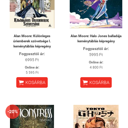
Alan Moore: Különleges
Alan Moore: Halo Jones balladája
úriemberek szövetsége I.
keménytáblás képregény
keménytáblás képregény
Fogyasztói ár:
Fogyasztói ár:
5995 Ft
6995 Ft
Online ár:
Online ár:
4 800 Ft
5 595 Ft


KOSÁRBA
KOSÁRBA
-20%