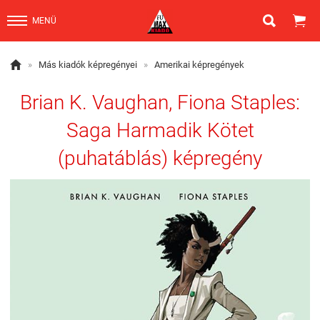


MENÜ

»
Más kiadók képregényei
»
Amerikai képregények
Brian K. Vaughan, Fiona Staples:
Saga Harmadik Kötet
(puhatáblás) képregény