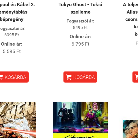
ool és Kábel 2.
Tokyo Ghost - Tokió
A telj
eménytáblás
szelleme
Alias
képregény
csoma
Fogyasztói ár:
k
8495 Ft
ogyasztói ár:
k
6995 Ft
Online ár:
F
Online ár:
6 795 Ft
5 595 Ft


KOSÁRBA
KOSÁRBA