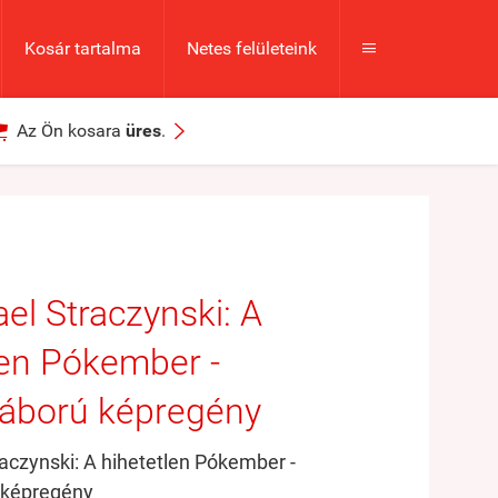
Kosár tartalma
Netes felületeink



Az Ön kosara
üres
.
ael Straczynski: A
len Pókember -
áború képregény
raczynski: A hihetetlen Pókember -
 képregény