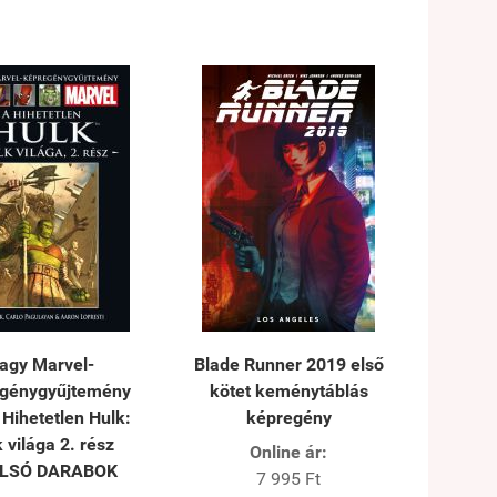
agy Marvel-
Blade Runner 2019 első
génygyűjtemény
kötet keménytáblás
 Hihetetlen Hulk:
képregény
 világa 2. rész
Online ár:
LSÓ DARABOK
7 995 Ft