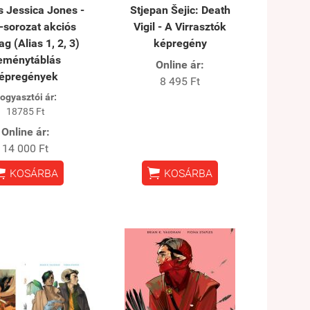
es Jessica Jones -
Stjepan Šejic: Death
-sorozat akciós
Vigil - A Virrasztók
g (Alias 1, 2, 3)
képregény
eménytáblás
Online ár:
épregények
8 495 Ft
ogyasztói ár:
18785 Ft
Online ár:
14 000 Ft


KOSÁRBA
KOSÁRBA