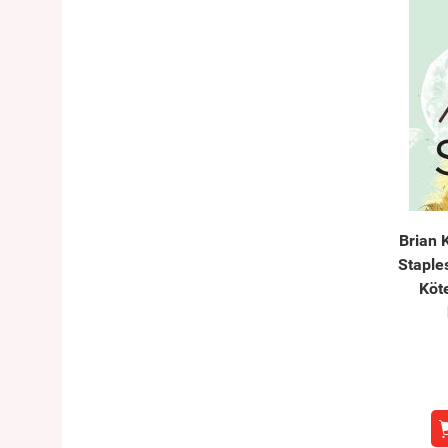
Brian 
Staple
Köt