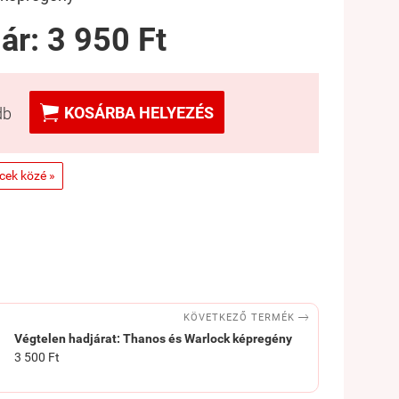
 ár:
3 950 Ft

KOSÁRBA HELYEZÉS
db
ncek közé »

KÖVETKEZŐ TERMÉK
Végtelen hadjárat: Thanos és Warlock képregény
3 500 Ft