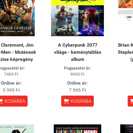
 Claremont, Jim
A Cyberpunk 2077
Brian 
X-Men - Mutánsok
világa - keménytáblás
Staple
zise képregény
album
(
ogyasztói ár:
Fogyasztói ár:
7495 Ft
9995 Ft
Online ár:
Online ár:
5 995 Ft
7 995 Ft


KOSÁRBA
KOSÁRBA