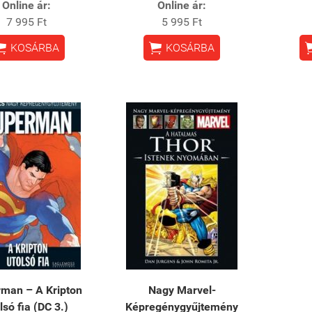
Online ár:
Online ár:
7 995 Ft
5 995 Ft


KOSÁRBA
KOSÁRBA
man – A Kripton
Nagy Marvel-
lsó fia (DC 3.)
Képregénygyűjtemény