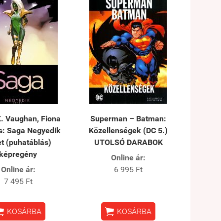
K. Vaughan, Fiona
Superman – Batman:
s: Saga Negyedik
Közellenségek (DC 5.)
t (puhatáblás)
UTOLSÓ DARABOK
képregény
Online ár:
Online ár:
6 995 Ft
7 495 Ft


KOSÁRBA
KOSÁRBA