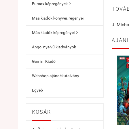
Fumax képregények

TOVÁB
Más kiadók könyvei, regényei
J. Micha
Más kiadók képregényei

AJÁN
Angol nyelvű kiadványok
Gemini Kiadó
Webshop ajándékutalvány
Egyéb
KOSÁR