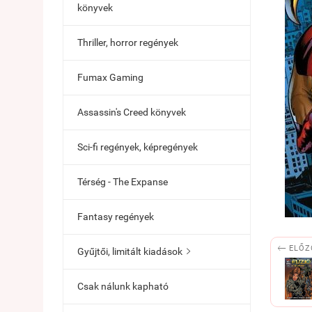
könyvek
Thriller, horror regények
Fumax Gaming
Assassin's Creed könyvek
Sci-fi regények, képregények
Térség - The Expanse
Fantasy regények

ELŐZ
Gyűjtői, limitált kiadások

Csak nálunk kapható