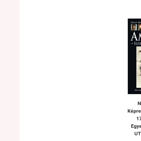
N
Képre
17
Egye
UT