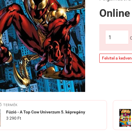
Online
Felvitel a kedve
Ő TERMÉK
Fúzió - A Top Cow Univerzum 5. képregény
3 290 Ft