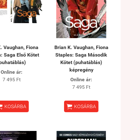
K. Vaughan, Fiona
Brian K. Vaughan, Fiona
s: Saga Első Kötet
Staples: Saga Második
puhatáblás)
Kötet (puhatáblás)
képregény
Online ár:
7 495 Ft
Online ár:
7 495 Ft


KOSÁRBA
KOSÁRBA