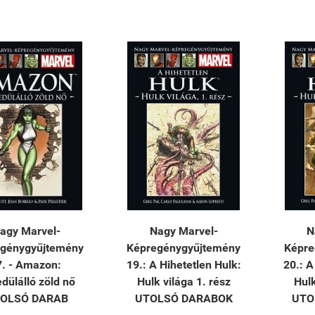
agy Marvel-
Nagy Marvel-
N
génygyűjtemény
Képregénygyűjtemény
Képre
. - Amazon: ​
19.: A Hihetetlen Hulk:
20.: A
dülálló zöld nő
Hulk világa 1. rész
Hulk
OLSÓ DARAB
UTOLSÓ DARABOK
UTO