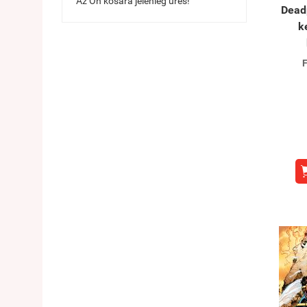
Az Ön kosara jelenleg üres!
Deadp
k
F