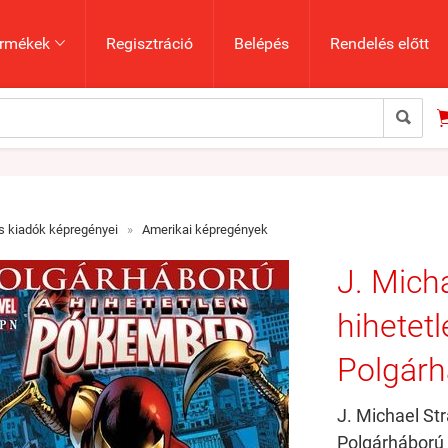
rmékek
Regisztráció
Belépés
Rendelés előtt


 kiadók képregényei
»
Amerikai képregények
J. Mich
hihetet
Polgárh
J. Michael St
Polgárháború