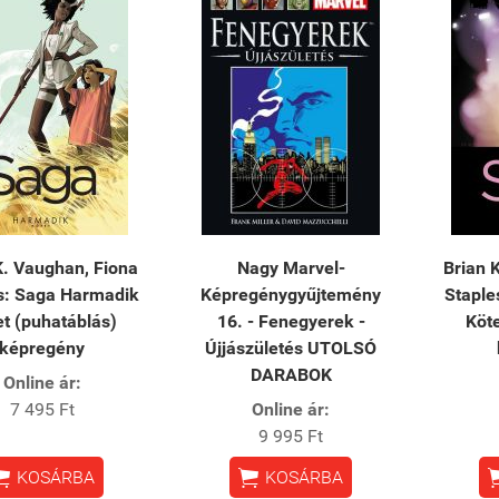
K. Vaughan, Fiona
Nagy Marvel-
Brian 
s: Saga Harmadik
Képregénygyűjtemény
Staple
et (puhatáblás)
16. - Fenegyerek -
Köte
képregény
Újjászületés UTOLSÓ
DARABOK
Online ár:
7 495 Ft
Online ár:
9 995 Ft


KOSÁRBA
KOSÁRBA