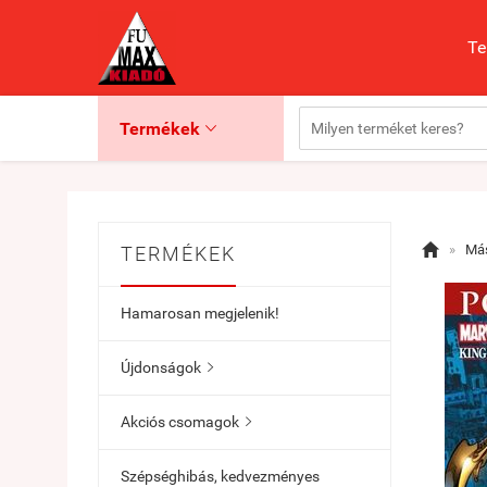
Te
Termékek


»
Más
TERMÉKEK
Hamarosan megjelenik!
Újdonságok

Akciós csomagok

Szépséghibás, kedvezményes