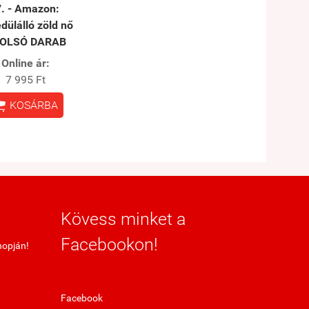
. - Amazon: ​
dülálló zöld nő
OLSÓ DARAB
Online ár:
7 995 Ft

KOSÁRBA
Kövess minket a
Facebookon!
hopján!
Facebook