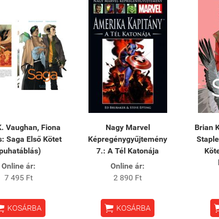
K. Vaughan, Fiona
Nagy Marvel
Brian 
s: Saga Első Kötet
Képregénygyűjtemény
Stapl
puhatáblás)
7.: A Tél Katonája
Köte
Online ár:
Online ár:
7 495 Ft
2 890 Ft


KOSÁRBA
KOSÁRBA