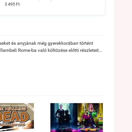
3 495 Ft
néseket és anyjának még gyerekkorában történt
ambeli Rome-ba való költözése előtti részleteit...