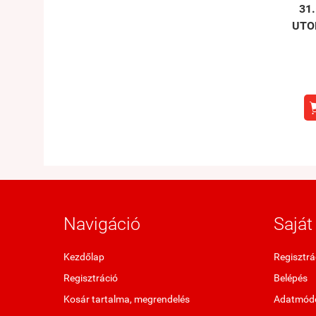
31.
UTO
Navigáció
Saját 
Kezdőlap
Regisztrá
Regisztráció
Belépés
Kosár tartalma, megrendelés
Adatmódo