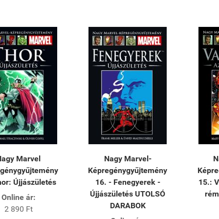
Nagy Marvel
Nagy Marvel-
N
génygyűjtemény
Képregénygyűjtemény
Képre
hor: Újjászületés
16. - Fenegyerek -
15.: 
Újjászületés UTOLSÓ
rém
Online ár:
DARABOK
2 890 Ft