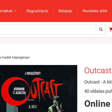
rmékek
Regisztráció
Belépés
Rendelés előtt


 kiadók képregényei
Outcast 
Outcast - A kit
40 oldalas pu
Online