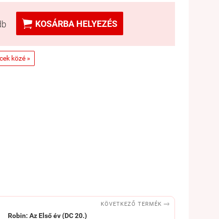

KOSÁRBA HELYEZÉS
db
ncek közé »

KÖVETKEZŐ TERMÉK
Robin: Az Első év (DC 20.)