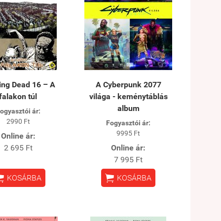
ing Dead 16 – A
A Cyberpunk 2077
falakon túl
világa - keménytáblás
album
ogyasztói ár:
2990 Ft
Fogyasztói ár:
9995 Ft
Online ár:
2 695 Ft
Online ár:
7 995 Ft


KOSÁRBA
KOSÁRBA