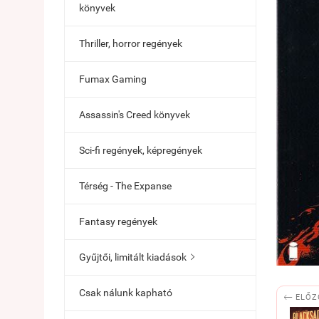
könyvek
Thriller, horror regények
Fumax Gaming
Assassin's Creed könyvek
Sci-fi regények, képregények
Térség - The Expanse
Fantasy regények
Gyűjtői, limitált kiadások

Csak nálunk kapható

ELŐZ