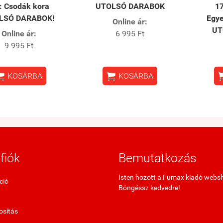
: Csodák kora
UTOLSÓ DARABOK
17
LSÓ DARABOK!
Egye
Online ár:
UT
Online ár:
6 995 Ft
9 995 Ft


KOSÁRBA
KOSÁRBA
fiók
Bemutatkozás
Isten hozott a Fumax kiadó webs
ció
Böngéssz kedvedre!
sítás