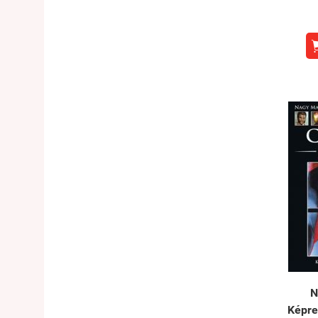
N
Képre