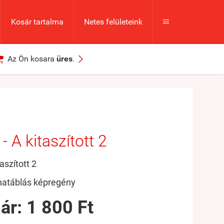
Kosár tartalma
Netes felületeink



Az Ön kosara
üres
.
- A kitaszított 2
aszított 2
hatáblás képregény
 ár:
1 800 Ft