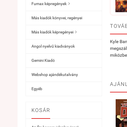
Fumax képregények

Más kiadók könyvei, regényei
TOVÁB
Más kiadók képregényei

Kyle Bar
Angol nyelvű kiadványok
megszáll
miközben
Gemini Kiadó
Webshop ajándékutalvány
AJÁN
Egyéb
KOSÁR