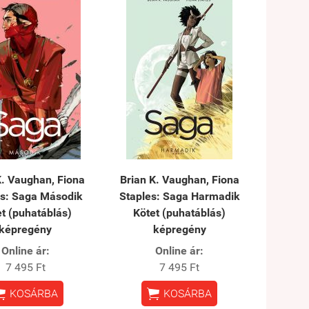
K. Vaughan, Fiona
Brian K. Vaughan, Fiona
es: Saga Második
Staples: Saga Harmadik
t (puhatáblás)
Kötet (puhatáblás)
képregény
képregény
Online ár:
Online ár:
7 495 Ft
7 495 Ft


KOSÁRBA
KOSÁRBA