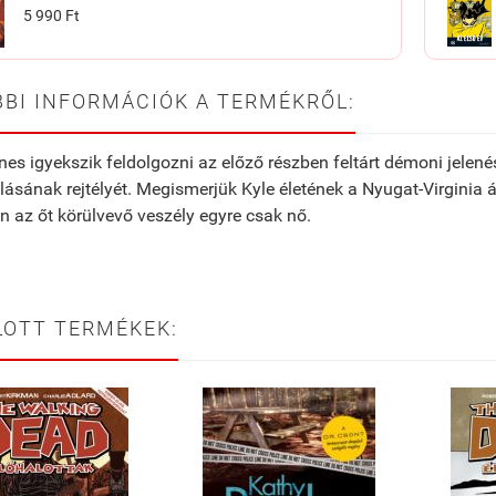
5 990 Ft
BI INFORMÁCIÓK A TERMÉKRŐL:
nes igyekszik feldolgozni az előző részben feltárt démoni jele
ásának rejtélyét. Megismerjük Kyle életének a Nyugat-Virginia áll
 az őt körülvevő veszély egyre csak nő.
LOTT TERMÉKEK: