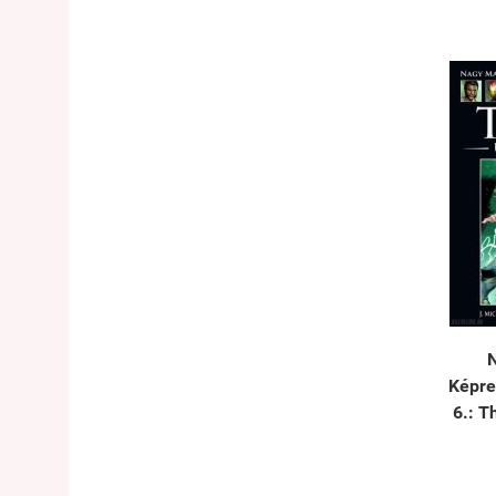
Képre
6.: T