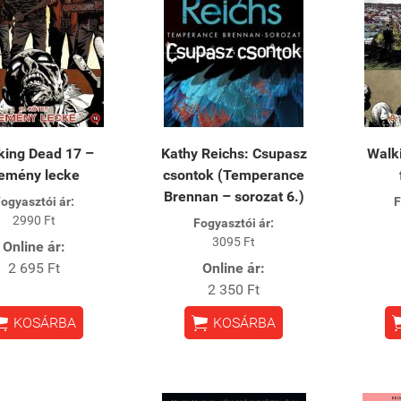
lking Dead 17 –
Kathy Reichs: Csupasz
​Walk
emény lecke
csontok (Temperance
Brennan – sorozat 6.)
ogyasztói ár:
F
2990 Ft
Fogyasztói ár:
3095 Ft
Online ár:
2 695 Ft
Online ár:
2 350 Ft


KOSÁRBA
KOSÁRBA