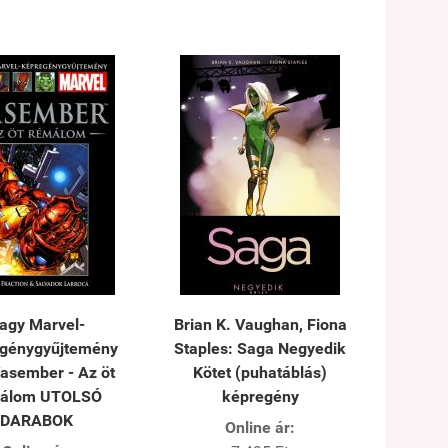
agy Marvel-
Brian K. Vaughan, Fiona
génygyűjtemény
Staples: Saga Negyedik
Vasember - Az öt
Kötet (puhatáblás)
álom UTOLSÓ
képregény
DARABOK
Online ár: