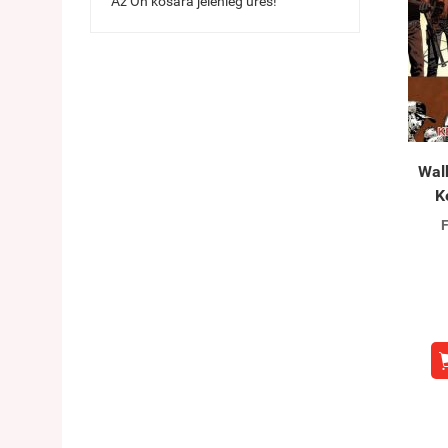
Az Ön kosara jelenleg üres!
​Wa
K
F