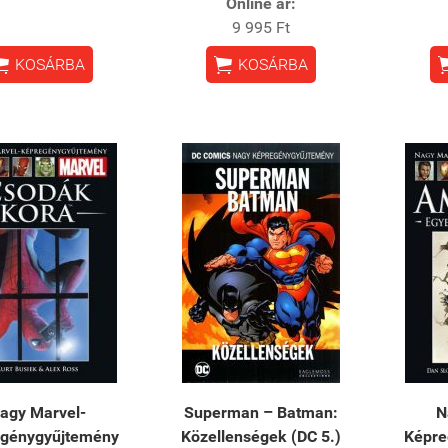
Online ár:
9 995 Ft


KOSÁRBA
KOSÁRBA
agy Marvel-
Superman – Batman:
N
génygyűjtemény
Közellenségek (DC 5.)
Képre