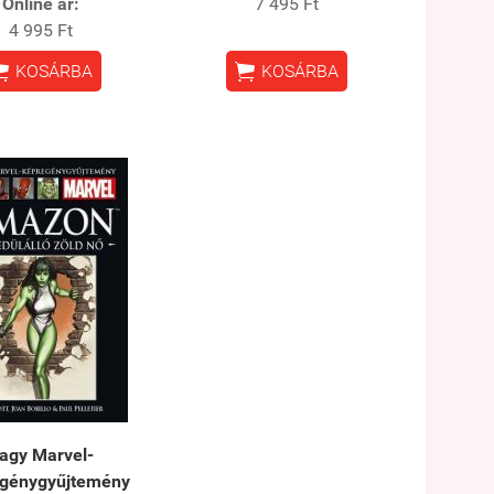
Online ár:
7 495 Ft
4 995 Ft


KOSÁRBA
KOSÁRBA
agy Marvel-
génygyűjtemény