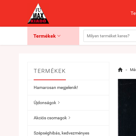
Te
Termékek


»
Más
TERMÉKEK
Hamarosan megjelenik!
Újdonságok

Akciós csomagok

Szépséghibás, kedvezményes