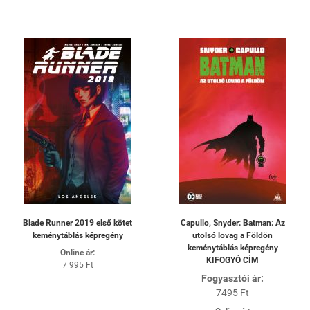
Blade Runner 2019 első kötet
Capullo, Snyder: Batman: Az
keménytáblás képregény
utolsó lovag a Földön
keménytáblás képregény
Online ár:
KIFOGYÓ CÍM
7 995 Ft
Fogyasztói ár:
7495 Ft