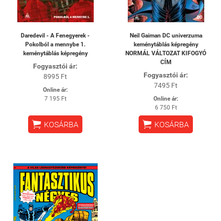
Daredevil - A Fenegyerek -
Neil Gaiman DC univerzuma
Pokolból a mennybe 1.
keménytáblás képregény
keménytáblás képregény
NORMÁL VÁLTOZAT KIFOGYÓ
CÍM
Fogyasztói ár:
Fogyasztói ár:
8995 Ft
7495 Ft
Online ár:
7 195 Ft
Online ár:
6 750 Ft


KOSÁRBA
KOSÁRBA