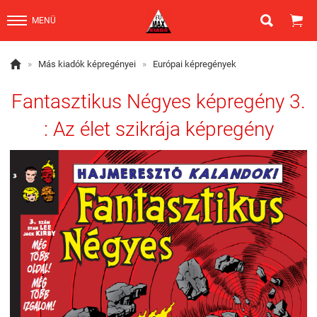


MENÜ

»
Más kiadók képregényei
»
Európai képregények
Fantasztikus Négyes képregény 3.
: Az élet szikrája képregény