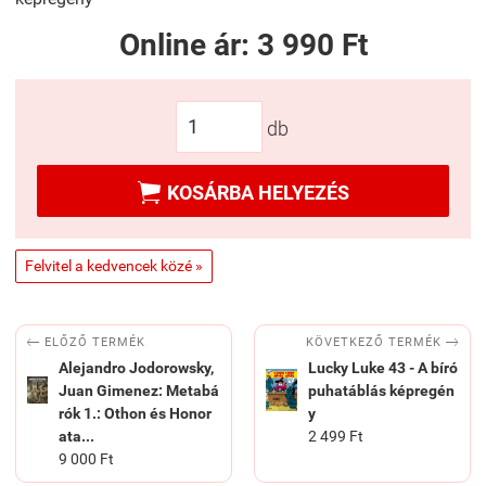
Online ár:
3 990 Ft
db

KOSÁRBA HELYEZÉS
Felvitel a kedvencek közé »


KÖVETKEZŐ TERMÉK
ELŐZŐ TERMÉK
Alejandro Jodorowsky,
Lucky Luke 43 - A bíró
Juan Gimenez: Metabá
puhatáblás képregén
rók 1.: Othon és Honor
y
ata...
2 499 Ft
9 000 Ft