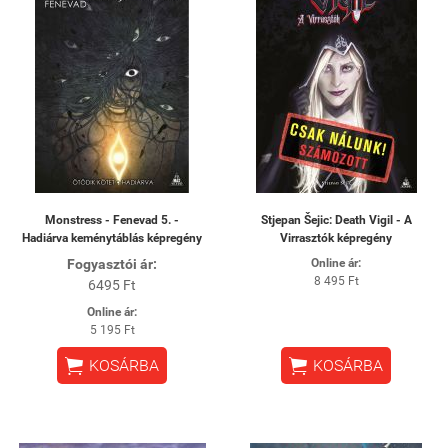
Monstress - Fenevad 5. -
Stjepan Šejic: Death Vigil - A
Hadiárva keménytáblás képregény
Virrasztók képregény
Fogyasztói ár:
Online ár:
8 495 Ft
6495 Ft
Online ár:
5 195 Ft


KOSÁRBA
KOSÁRBA