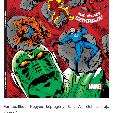
Fantasztikus Négyes képregény 3. : Az élet szikrája
képregény