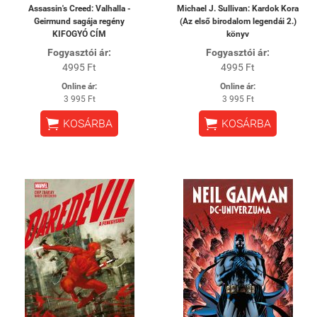
Assassin's Creed: Valhalla -
Michael J. Sullivan: Kardok Kora
Geirmund sagája regény
(Az első birodalom legendái 2.)
KIFOGYÓ CÍM
könyv
Fogyasztói ár:
Fogyasztói ár:
4995 Ft
4995 Ft
Online ár:
Online ár:
3 995 Ft
3 995 Ft


KOSÁRBA
KOSÁRBA