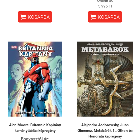
Online ár:
5 995 Ft


KOSÁRBA
KOSÁRBA
Alan Moore: Britannia Kapitány
Alejandro Jodorowsky, Juan
keménytáblás képregény
Gimenez: Metabárók 1.: Othon és
Honorata képregény
Fogyasztói ár: