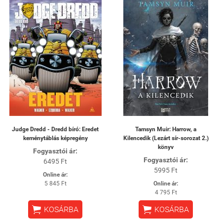
Judge Dredd - Dredd bíró: Eredet
Tamsyn Muir: Harrow, a
keménytáblás képregény
Kilencedik (Lezárt sír-sorozat 2.)
könyv
Fogyasztói ár:
Fogyasztói ár:
6495 Ft
5995 Ft
Online ár:
5 845 Ft
Online ár:
4 795 Ft


KOSÁRBA
KOSÁRBA