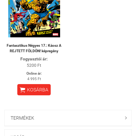
Fantasztikus Négyes 17.: Káosz A
REJTETT FÖLDÖN! képregény
Fogyasztói ár:
5200 Ft
Online ár:
4 995 Ft

KOSÁRBA
TERMÉKEK
