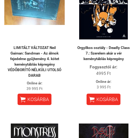
LIMITÁLT VÁLTOZAT Neil
Orgyilkos osztály - Deadly Class
Gaiman: Sandman - Az álmok
7.: Szerelem akár a vér
fejedelme gyűjtemény 4. kötet
keménytáblás képregény
keménytáblás képregény
Fogyasztói ár:
VÉDŐBORÍTÓ NÉLKÜLI UTOLSÓ
4995 Ft
DARAB
Online ár:
Online ár:
3 995 Ft
39 995 Ft


KOSÁRBA
KOSÁRBA