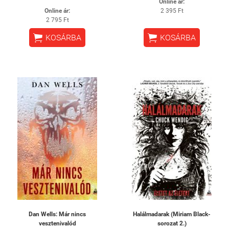
Online ár:
Online ár:
2 395 Ft
2 795 Ft


KOSÁRBA
KOSÁRBA
Dan Wells: Már nincs
Halálmadarak (Miriam Black-
vesztenivalód
sorozat 2.)