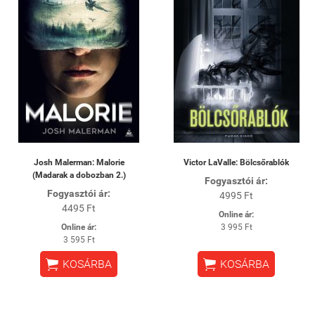
Josh Malerman: Malorie
Victor LaValle: Bölcsőrablók
(Madarak a dobozban 2.)
Fogyasztói ár:
Fogyasztói ár:
4995 Ft
4495 Ft
Online ár:
Online ár:
3 995 Ft
3 595 Ft


KOSÁRBA
KOSÁRBA