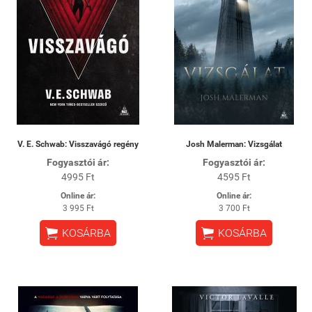
V. E. Schwab: Visszavágó regény
Josh Malerman: Vizsgálat
Fogyasztói ár:
Fogyasztói ár:
4995 Ft
4595 Ft
Online ár:
Online ár:
3 995 Ft
3 700 Ft


KOSÁRBA
KOSÁRBA