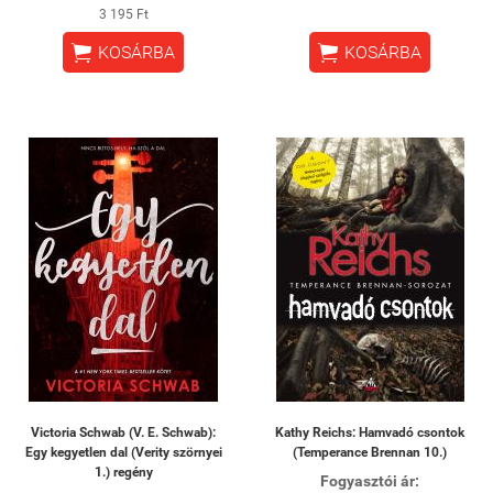
3 195 Ft


KOSÁRBA
KOSÁRBA
Victoria Schwab (V. E. Schwab):
Kathy Reichs: Hamvadó csontok
Egy kegyetlen dal (Verity szörnyei
(Temperance Brennan 10.)
1.) regény
Fogyasztói ár: