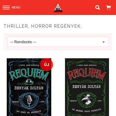


MENÜ
THRILLER, HORROR REGÉNYEK:
ÚJ