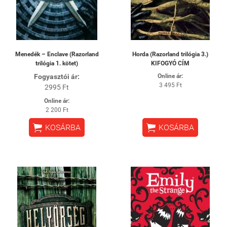
Menedék – Enclave (Razorland
Horda (Razorland trilógia 3.)
trilógia 1. kötet)
KIFOGYÓ CÍM
Fogyasztói ár:
Online ár:
3 495 Ft
2995 Ft
Online ár:
2 200 Ft


KOSÁRBA
KOSÁRBA