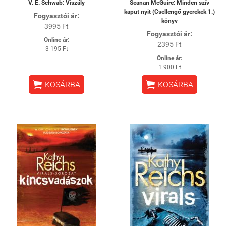
V. E. Schwab: Viszály
Seanan McGuire: Minden szív
kaput nyit (Csellengő gyerekek 1.)
Fogyasztói ár:
könyv
3995 Ft
Fogyasztói ár:
Online ár:
2395 Ft
3 195 Ft
Online ár:
1 900 Ft


KOSÁRBA
KOSÁRBA