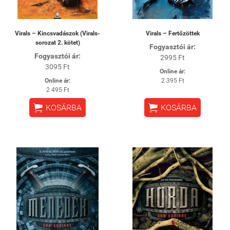
Virals – Kincsvadászok (Virals-
Virals – Fertőzöttek
sorozat 2. kötet)
Fogyasztói ár:
Fogyasztói ár:
2995 Ft
3095 Ft
Online ár:
Online ár:
2 395 Ft
2 495 Ft


KOSÁRBA
KOSÁRBA