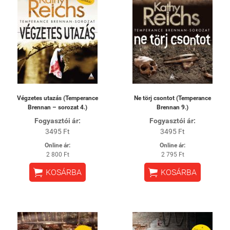
Végzetes utazás (Temperance
Ne törj csontot (Temperance
Brennan – sorozat 4.)
Brennan 9.)
Fogyasztói ár:
Fogyasztói ár:
3495 Ft
3495 Ft
Online ár:
Online ár:
2 800 Ft
2 795 Ft


KOSÁRBA
KOSÁRBA