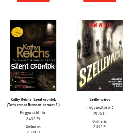
Kathy Reichs: Szent csontok
Szellemváros
(Temperance Brennan-sorozat 8.)
Fogyasztói ár:
Fogyasztói ár:
2995 Ft
3495 Ft
Online ár:
Online ár:
2 395 Ft
2 800 Ft