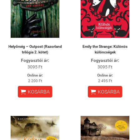
Helyőrség – Outpost (Razorland
Emily the Strange: Különös
trilógia 2. kötet)
különcségek
Fogyasztói ár:
Fogyasztói ár:
3095 Ft
3095 Ft
Online ár:
Online ár:
2 200 Ft
2 495 Ft


KOSÁRBA
KOSÁRBA