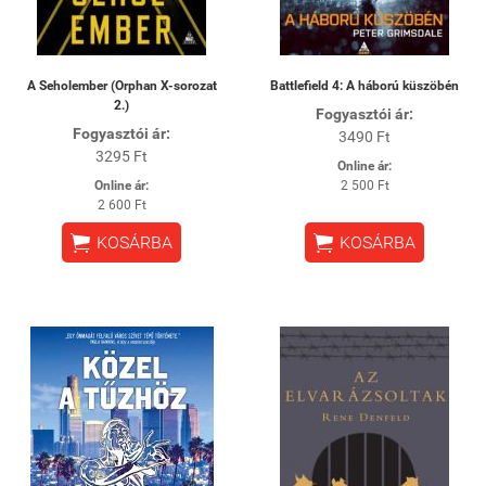
A Seholember (Orphan X-sorozat
Battlefield 4: A háború küszöbén
2.)
Fogyasztói ár:
Fogyasztói ár:
3490 Ft
3295 Ft
Online ár:
Online ár:
2 500 Ft
2 600 Ft


KOSÁRBA
KOSÁRBA