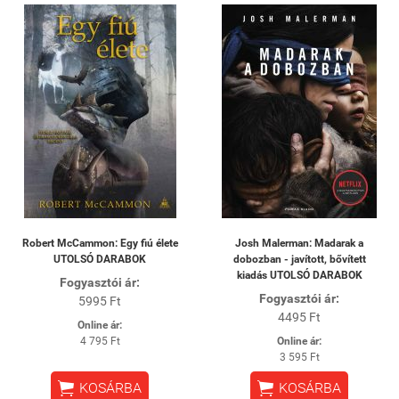
Robert McCammon: Egy fiú élete
Josh Malerman: Madarak a
UTOLSÓ DARABOK
dobozban - javított, bővített
kiadás UTOLSÓ DARABOK
Fogyasztói ár:
Fogyasztói ár:
5995 Ft
4495 Ft
Online ár:
4 795 Ft
Online ár:
3 595 Ft


KOSÁRBA
KOSÁRBA