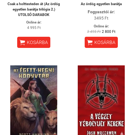
Csak a holttesteden át (Az ördög
Az ördög egyetlen barátja
egyetlen barátja trilógia 2.)
Fogyasztói ár:
UTOLSÓ DARABOK
3495 Ft
Online ár:
Online ár:
4 995 Ft
3 495 Ft
2 800 Ft


KOSÁRBA
KOSÁRBA