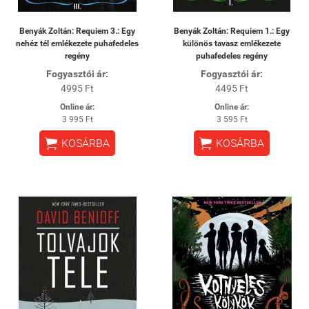
Benyák Zoltán: Requiem 3.: Egy
Benyák Zoltán: Requiem 1.: Egy
nehéz tél emlékezete puhafedeles
különös tavasz emlékezete
regény
puhafedeles regény
Fogyasztói ár:
Fogyasztói ár:
4995 Ft
4495 Ft
Online ár:
Online ár:
3 995 Ft
3 595 Ft


KOSÁRBA
KOSÁRBA