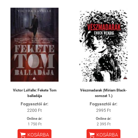
Victor LaValle: Fekete Tom
Vészmadarak (Miriam Black-
balladája
sorozat 1.)
Fogyasztói ár:
Fogyasztói ár:
2200 Ft
2995 Ft
Online ár:
Online ár:
1 750 Ft
2 395 Ft


KOSÁRBA
KOSÁRBA