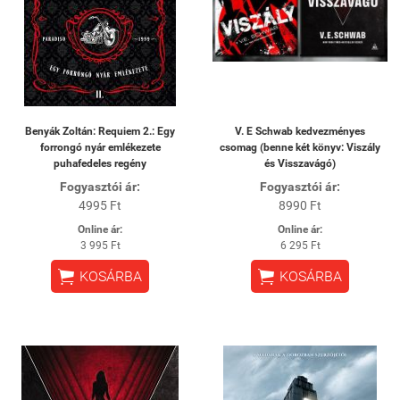
Benyák Zoltán: Requiem 2.: Egy
V. E Schwab kedvezményes
forrongó nyár emlékezete
csomag (benne két könyv: Viszály
puhafedeles regény
és Visszavágó)
Fogyasztói ár:
Fogyasztói ár:
4995 Ft
8990 Ft
Online ár:
Online ár:
3 995 Ft
6 295 Ft


KOSÁRBA
KOSÁRBA