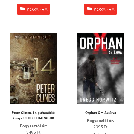


KOSÁRBA
KOSÁRBA
Peter Clines: 14 puhatáblás
Orphan X – Az árva
könyv UTOLSÓ DARABOK
Fogyasztói ár:
Fogyasztói ár:
2995 Ft
3495 Ft