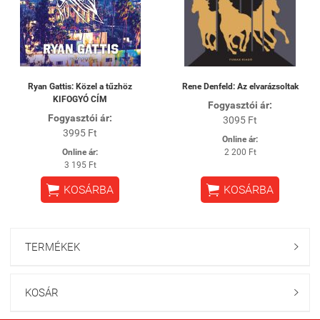
Ryan Gattis: Közel a tűzhöz
Rene Denfeld: Az elvarázsoltak
KIFOGYÓ CÍM
Fogyasztói ár:
Fogyasztói ár:
3095 Ft
3995 Ft
Online ár:
Online ár:
2 200 Ft
3 195 Ft


KOSÁRBA
KOSÁRBA
TERMÉKEK

KOSÁR
