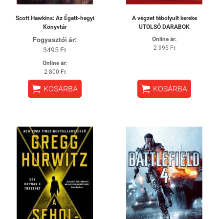
Scott Hawkins: Az Égett-hegyi
A végzet tébolyult kereke
Könyvtár
UTOLSÓ DARABOK
Fogyasztói ár:
Online ár:
2 995 Ft
3495 Ft
Online ár:
2 800 Ft


KOSÁRBA
KOSÁRBA