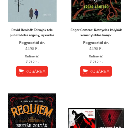
David Benioff: Tolvajok ​tele
Edgar Cantero: Kotnyeles kölykök
puhafedeles regény, új kiadás
keménytáblás könyv
Fogyasztói ár:
Fogyasztói ár:
4495 Ft
4495 Ft
Online ár:
Online ár:
3 595 Ft
3 595 Ft


KOSÁRBA
KOSÁRBA