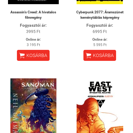
Assassin’s Creed: A hivatalos
Cyberpunk 2077: Áramszünet
filmregény
keménytáblás képregény
Fogyasztói ár:
Fogyasztói ár:
3995 Ft
6995 Ft
Online ár:
Online ár:
3 195 Ft
5 595 Ft


KOSÁRBA
KOSÁRBA