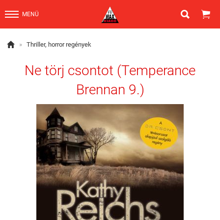


MENÜ

»
Thriller, horror regények
Ne törj csontot (Temperance
Brennan 9.)