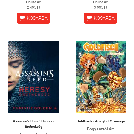
Online ár:
Online ár:
2 495 Ft
3 995 Ft


KOSÁRBA
KOSÁRBA
Assassin's Creed: Heresy -
Goldfisch - Aranyhal 2. manga
Eretnekség
Fogyasztói ár: