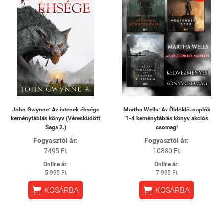
John Gwynne: Az istenek éhsége
Martha Wells: Az Öldöklő-naplók
keménytáblás könyv (Véresküdött
1-4 keménytáblás könyv akciós
Saga 2.)
csomag!
Fogyasztói ár:
Fogyasztói ár:
7495 Ft
10880 Ft
Online ár:
Online ár:
5 995 Ft
7 995 Ft


KOSÁRBA
KOSÁRBA