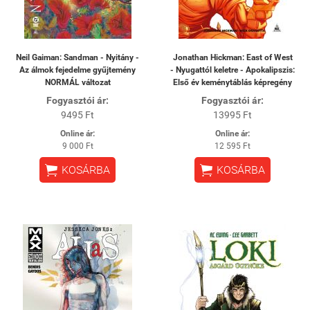
Neil Gaiman: Sandman - Nyitány -
Jonathan Hickman: East of West
Az álmok fejedelme gyűjtemény
- Nyugattól keletre - Apokalipszis:
NORMÁL változat
Első év keménytáblás képregény
Fogyasztói ár:
Fogyasztói ár:
9495 Ft
13995 Ft
Online ár:
Online ár:
9 000 Ft
12 595 Ft


KOSÁRBA
KOSÁRBA