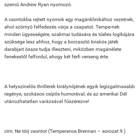
szemű Andrew Ryan nyomozó.
A csontokba rejtett nyomok egy magánklinikához vezetnek,
ahol szörnyű felfedezés várja a csapatot. Tempe-nek
minden ügyességére, szakmai tudására és tűéles logikájára
szüksége lesz ahhoz, hogy a borzasztó kirakós játék
darabjait össze tudja illeszteni, miközben magánélete
fenekestől felfordul, ahogy két férfi verseng érte.
A helyszínelős thrillerek királynőjének egyik legizgalmasabb
regénye, szokásos csípős humorával, és az amerikai Dél
utánozhatatlan varázsával fűszerezve!
cím: Ne törj csontot (Temperance Brennan – sorozat 9.)