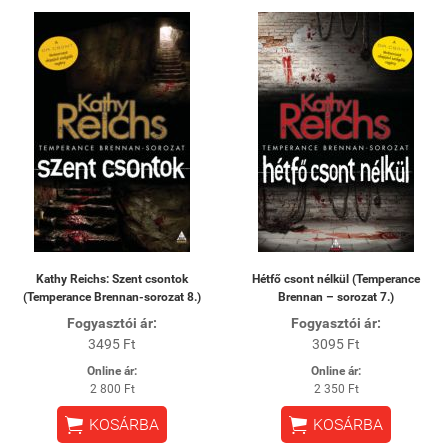
Kathy Reichs: Szent csontok
Hétfő csont nélkül (Temperance
(Temperance Brennan-sorozat 8.)
Brennan – sorozat 7.)
Fogyasztói ár:
Fogyasztói ár:
3495 Ft
3095 Ft
Online ár:
Online ár:
2 800 Ft
2 350 Ft


KOSÁRBA
KOSÁRBA