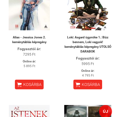
Alias - Jessica Jones 2.
Loki: Asgard ügynöke 1.: Bízz
keménytáblás képregény
bennem, Loki vagyok!
keménytáblás képregény UTOLSÓ
Fogyasztói ár:
DARABOK
7295 Ft
Fogyasztói ár:
Online ár:
5995 Ft
5 895 Ft
Online ár:
4 795 Ft


KOSÁRBA
KOSÁRBA
ÚJ