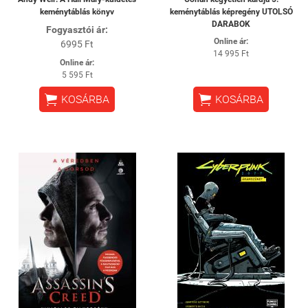
keménytáblás könyv
keménytáblás képregény UTOLSÓ
DARABOK
Fogyasztói ár:
Online ár:
6995 Ft
14 995 Ft
Online ár:
5 595 Ft


KOSÁRBA
KOSÁRBA