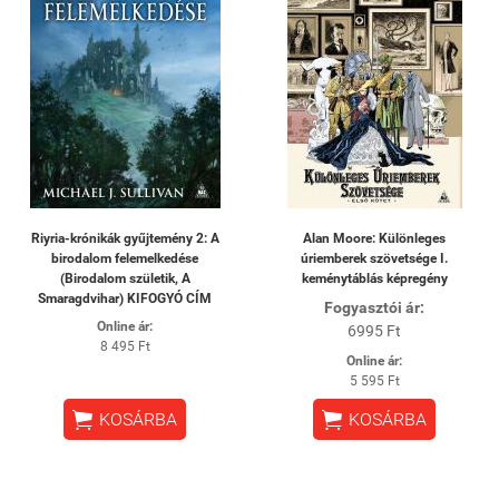
Riyria-krónikák gyűjtemény 2: A
Alan Moore: Különleges
birodalom felemelkedése
úriemberek szövetsége I.
(Birodalom születik, A
keménytáblás képregény
Smaragdvihar) KIFOGYÓ CÍM
Fogyasztói ár:
Online ár:
6995 Ft
8 495 Ft
Online ár:
5 595 Ft


KOSÁRBA
KOSÁRBA