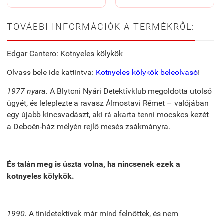
TOVÁBBI INFORMÁCIÓK A TERMÉKRŐL:
Edgar Cantero: Kotnyeles kölykök
Olvass bele ide kattintva:
Kotnyeles kölykök beleolvasó
!
1977 nyara.
A Blytoni Nyári Detektívklub megoldotta utolsó
ügyét, és leleplezte a ravasz Álmostavi Rémet – valójában
egy újabb kincsvadászt, aki rá akarta tenni mocskos kezét
a Deboën-ház mélyén rejlő mesés zsákmányra.
És talán meg is úszta volna, ha nincsenek ezek a
kotnyeles kölykök.
1990.
A tinidetektívek már mind felnőttek, és nem