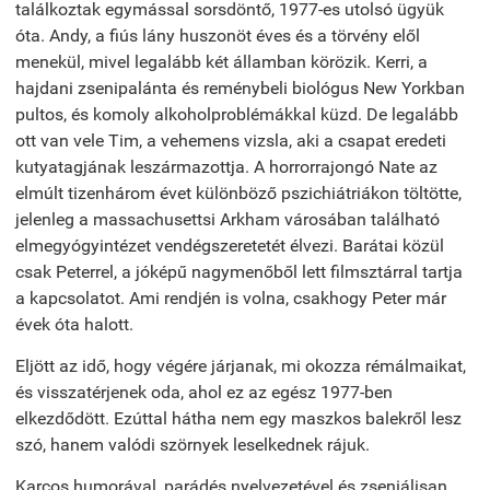
találkoztak egymással sorsdöntő, 1977-es utolsó ügyük
óta. Andy, a fiús lány huszonöt éves és a törvény elől
menekül, mivel legalább két államban körözik. Kerri, a
hajdani zsenipalánta és reménybeli biológus New Yorkban
pultos, és komoly alkoholproblémákkal küzd. De legalább
ott van vele Tim, a vehemens vizsla, aki a csapat eredeti
kutyatagjának leszármazottja. A horrorrajongó Nate az
elmúlt tizenhárom évet különböző pszichiátriákon töltötte,
jelenleg a massachusettsi Arkham városában található
elmegyógyintézet vendégszeretetét élvezi. Barátai közül
csak Peterrel, a jóképű nagymenőből lett filmsztárral tartja
a kapcsolatot. Ami rendjén is volna, csakhogy Peter már
évek óta halott.
Eljött az idő, hogy végére járjanak, mi okozza rémálmaikat,
és visszatérjenek oda, ahol ez az egész 1977-ben
elkezdődött. Ezúttal hátha nem egy maszkos balekről lesz
szó, hanem valódi szörnyek leselkednek rájuk.
Karcos humorával, parádés nyelvezetével és zseniálisan