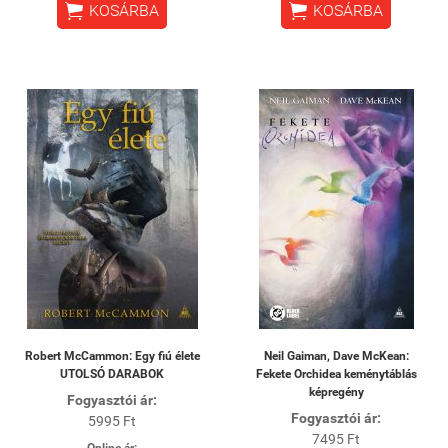


KOSÁRBA
KOSÁRBA
Robert McCammon: Egy fiú élete
Neil Gaiman, Dave McKean:
UTOLSÓ DARABOK
Fekete Orchidea keménytáblás
képregény
Fogyasztói ár:
Fogyasztói ár:
5995 Ft
7495 Ft
Online ár: