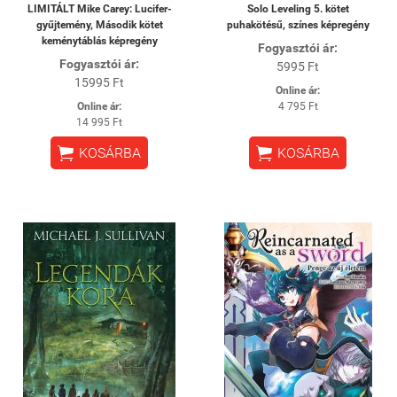
LIMITÁLT Mike Carey: Lucifer-
Solo Leveling 5. kötet
gyűjtemény, Második kötet
puhakötésű, színes képregény
keménytáblás képregény
Fogyasztói ár:
Fogyasztói ár:
5995 Ft
15995 Ft
Online ár:
Online ár:
4 795 Ft
14 995 Ft


KOSÁRBA
KOSÁRBA