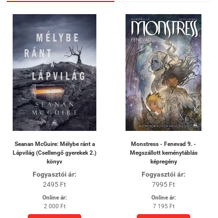
Seanan McGuire: Mélybe ránt a
Monstress - Fenevad 9. -
Lápvilág (Csellengő gyerekek 2.)
Megszállott keménytáblás
könyv
képregény
Fogyasztói ár:
Fogyasztói ár:
2495 Ft
7995 Ft
Online ár:
Online ár:
2 000 Ft
7 195 Ft