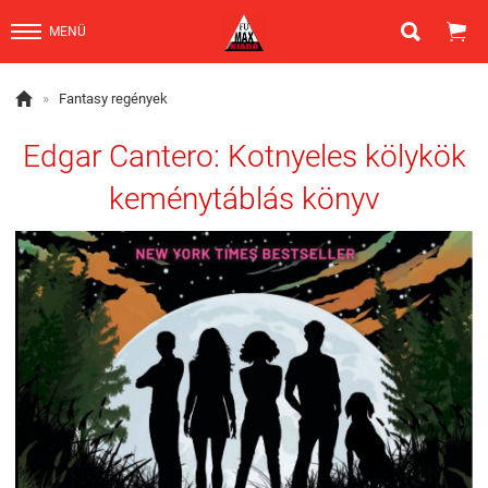


MENÜ

»
Fantasy regények
Edgar Cantero: Kotnyeles kölykök
keménytáblás könyv