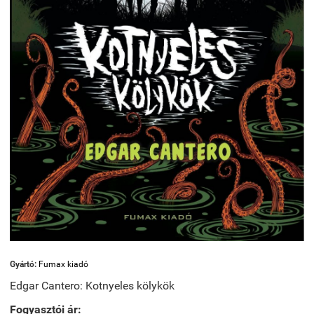
Gyártó:
Fumax kiadó
Edgar Cantero: Kotnyeles kölykök
Fogyasztói ár: