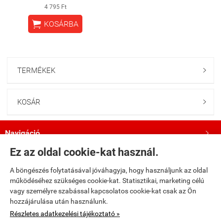
4 795 Ft

KOSÁRBA
TERMÉKEK

KOSÁR

Navigáció

Ez az oldal cookie-kat használ.
Saját fiók

A böngészés folytatásával jóváhagyja, hogy használjunk az oldal
működéséhez szükséges cookie-kat. Statisztikai, marketing célú
Bemutatkozás

vagy személyre szabással kapcsolatos cookie-kat csak az Ön
hozzájárulása után használunk.
Kövess minket a Facebookon!

Részletes adatkezelési tájékoztató »