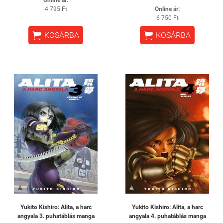
4 795 Ft
Online ár:
6 750 Ft


KOSÁRBA
KOSÁRBA
Yukito Kishiro: Alita, a harc
Yukito Kishiro: Alita, a harc
angyala 3. puhatáblás manga
angyala 4. puhatáblás manga