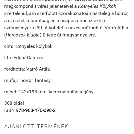
megkomponált véres jeleneteivel a
Kotnyeles Kölykök
szertelenül, ám szerfölött szórakoztatóan tiszteleg a horror,
a szeretet, a barátság és a csápos dimenzióközi
szörnylények előtt. A kötetet a neves műfordító, Varró Attila
(
Harcosok klubja
) ültette át magyar nyelvre.
cím: Kotnyeles kölykök
Írta: Edgar Cantero
fordította: Varró Attila
műfaj: horror, fantasy
méret: 142x198 mm, keménytáblás regény
368 oldal
ISBN
978-963-470-098-2
AJÁNLOTT TERMÉKEK: