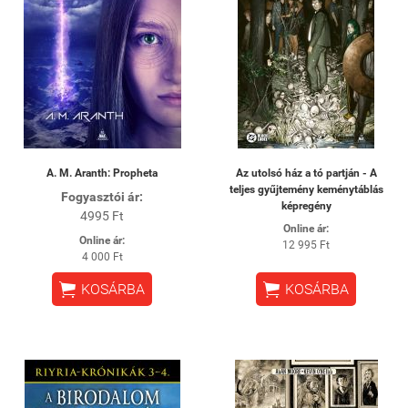
A. M. Aranth: Propheta
Az utolsó ház a tó partján - A
teljes gyűjtemény keménytáblás
Fogyasztói ár:
képregény
4995 Ft
Online ár:
Online ár:
12 995 Ft
4 000 Ft


KOSÁRBA
KOSÁRBA