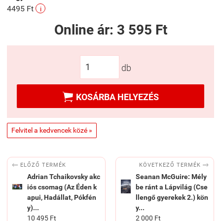
4495 Ft
i
Online ár:
3 595 Ft
db

KOSÁRBA HELYEZÉS
Felvitel a kedvencek közé »


KÖVETKEZŐ TERMÉK
ELŐZŐ TERMÉK
Adrian Tchaikovsky akc
Seanan McGuire: Mély
iós csomag (Az Éden k
be ránt a Lápvilág (Cse
apui, Hadállat, Pókfén
llengő gyerekek 2.) kön
y)...
y...
10 495 Ft
2 000 Ft