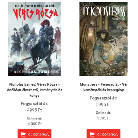
Nicholas Eames: Véres Rózsa -
Monstress - Fenevad 2. - Vér
önállóan élvezhető, keménytáblás
keménytáblás képregény
könyv
Fogyasztói ár:
Fogyasztói ár:
5995 Ft
4995 Ft
Online ár:
Online ár:
4 795 Ft
4 000 Ft


KOSÁRBA
KOSÁRBA