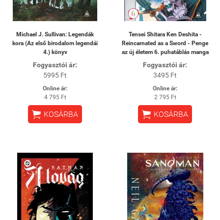
Michael J. Sullivan: Legendák
Tensei Shitara Ken Deshita -
kora (Az első birodalom legendái
Reincarnated as a Sword - Penge
4.) könyv
az új életem 6. puhatáblás manga
Fogyasztói ár:
Fogyasztói ár:
5995 Ft
3495 Ft
Online ár:
Online ár:
4 795 Ft
2 795 Ft


KOSÁRBA
KOSÁRBA