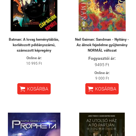
Batman: A lovag keménytáblás,
Neil Gaiman: Sandman - Nyitány -
korlátozott példányszámú,
Az álmok fejedelme gyűjtemény
számozott képregény
NORMÁL változat
Online ár:
Fogyasztói ár:
10 995 Ft
9495 Ft
Online ár:
9 000 Ft


KOSÁRBA
KOSÁRBA