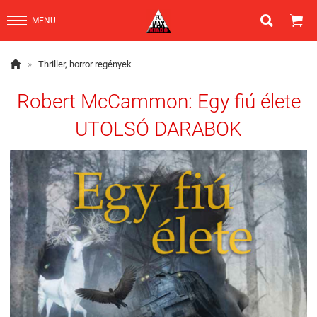


MENÜ

»
Thriller, horror regények
Robert McCammon: Egy fiú élete
UTOLSÓ DARABOK