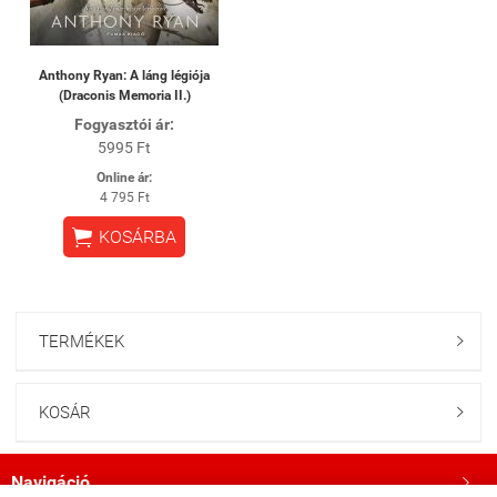
Anthony Ryan: A láng légiója
(Draconis Memoria II.)
Fogyasztói ár:
5995 Ft
Online ár:
4 795 Ft

KOSÁRBA
TERMÉKEK

KOSÁR

Navigáció
