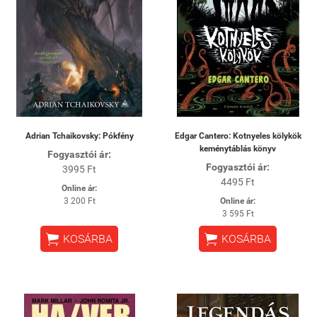
Adrian Tchaikovsky: Pókfény
Edgar Cantero: Kotnyeles kölykök
keménytáblás könyv
Fogyasztói ár:
Fogyasztói ár:
3995 Ft
4495 Ft
Online ár:
3 200 Ft
Online ár:
3 595 Ft


KOSÁRBA
KOSÁRBA