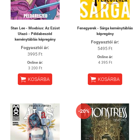
Stan Lee - Moebius: Az Ezüst
Fenegyerek - Sárga keménytáblás
Utazó - Példabeszéd
képregény
keménytáblás képregény
Fogyasztói ár:
Fogyasztói ár:
5495 Ft
3995 Ft
Online ár:
Online ár:
4 395 Ft
3 200 Ft


KOSÁRBA
KOSÁRBA
-20%