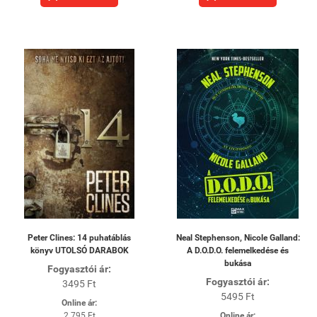
Peter Clines: 14 puhatáblás
Neal Stephenson, Nicole Galland:
könyv UTOLSÓ DARABOK
A ​D.O.D.O. felemelkedése és
bukása
Fogyasztói ár:
Fogyasztói ár:
3495 Ft
5495 Ft
Online ár:
2 795 Ft
Online ár: