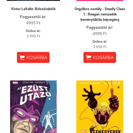
Victor LaValle: Bölcsőrablók
Orgyilkos osztály - Deadly Class
1.: Reagan nemzedék
Fogyasztói ár:
keménytáblás képregény
4995 Ft
Fogyasztói ár:
Online ár:
4590 Ft
3 995 Ft
Online ár:
3 650 Ft


KOSÁRBA
KOSÁRBA