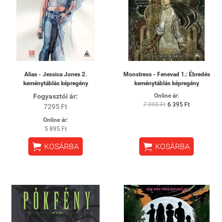
Alias - Jessica Jones 2.
Monstress - Fenevad 1.: Ébredés
keménytáblás képregény
keménytáblás képregény
Fogyasztói ár:
Online ár:
7 995 Ft
6 395 Ft
7295 Ft
Online ár:
5 895 Ft


KOSÁRBA
KOSÁRBA