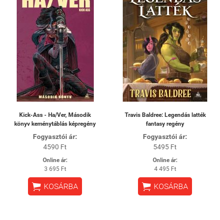
Kick-Ass - Ha/Ver, Második
Travis Baldree: Legendás latték
könyv keménytáblás képregény
fantasy regény
Fogyasztói ár:
Fogyasztói ár:
4590 Ft
5495 Ft
Online ár:
Online ár:
3 695 Ft
4 495 Ft


KOSÁRBA
KOSÁRBA