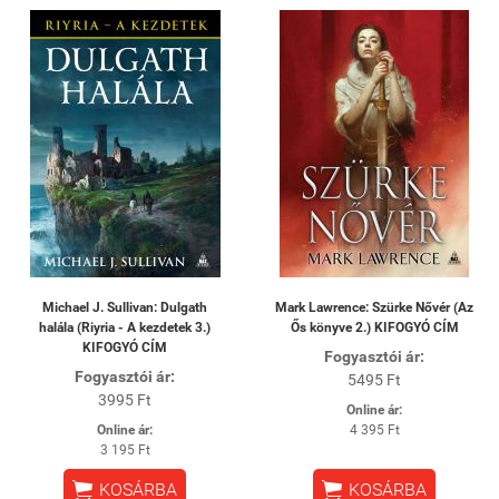
Michael J. Sullivan: Dulgath
Mark Lawrence: Szürke Nővér (Az
halála (Riyria - A kezdetek 3.)
Ős könyve 2.) KIFOGYÓ CÍM
KIFOGYÓ CÍM
Fogyasztói ár:
Fogyasztói ár:
5495 Ft
3995 Ft
Online ár:
Online ár:
4 395 Ft
3 195 Ft


KOSÁRBA
KOSÁRBA