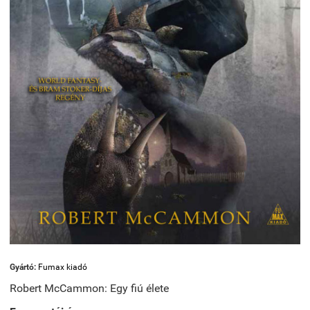
Gyártó:
Fumax kiadó
Robert McCammon: Egy fiú élete