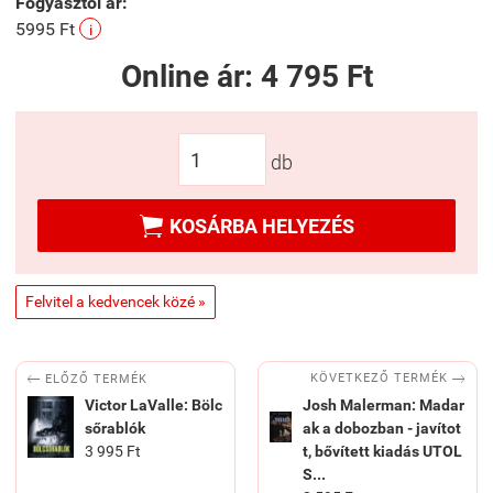
Fogyasztói ár:
5995 Ft
i
Online ár:
4 795 Ft
db

KOSÁRBA HELYEZÉS
Felvitel a kedvencek közé »


KÖVETKEZŐ TERMÉK
ELŐZŐ TERMÉK
Victor LaValle: Bölc
Josh Malerman: Madar
sőrablók
ak a dobozban - javítot
3 995 Ft
t, bővített kiadás UTOL
S...