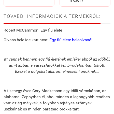
3 595 Ft
TOVÁBBI INFORMÁCIÓK A TERMÉKRŐL:
Robert McCammon: Egy fiú élete
Olvass bele ide kattintva:
Egy fiú élete beleolvasó
!
Itt vannak bennem egy fiú életének emlékei abból az időből,
amit abban a varázslatokkal teli birodalomban töltött.
Ezeket a dolgokat akarom elmesélni önöknek...
A tizenegy éves Cory Mackenson egy idilli városkában, az
alabamai Zephyrben él, ahol minden a legnagyobb rendben
van: az ég mélykék, a folyóban rejtélyes szörnyek
úszkálnak és minden barátság örökké tart.