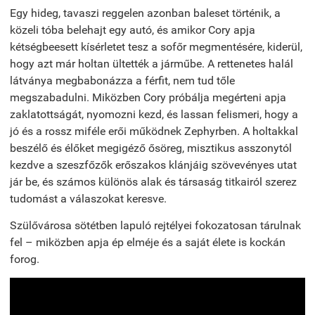
Egy hideg, tavaszi reggelen azonban baleset történik, a
közeli tóba belehajt egy autó, és amikor Cory apja
kétségbeesett kísérletet tesz a sofőr megmentésére, kiderül,
hogy azt már holtan ültették a járműbe. A rettenetes halál
látványa megbabonázza a férfit, nem tud tőle
megszabadulni. Miközben Cory próbálja megérteni apja
zaklatottságát, nyomozni kezd, és lassan felismeri, hogy a
jó és a rossz miféle erői működnek Zephyrben. A holtakkal
beszélő és élőket megigéző ősöreg, misztikus asszonytól
kezdve a szeszfőzők erőszakos klánjáig szövevényes utat
jár be, és számos különös alak és társaság titkairól szerez
tudomást a válaszokat keresve.
Szülővárosa sötétben lapuló rejtélyei fokozatosan tárulnak
fel – miközben apja ép elméje és a saját élete is kockán
forog.