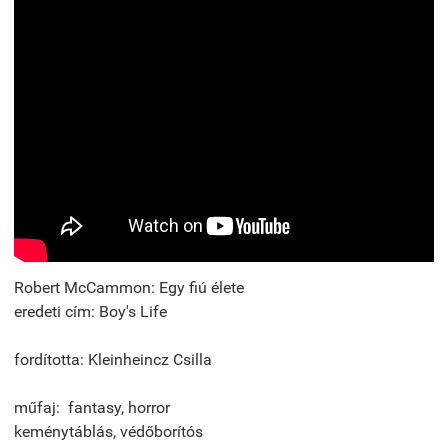
Robert McCammon: Egy fiú élete
eredeti cím: Boy's Life
fordította: Kleinheincz Csilla
műfaj: fantasy, horror
keménytáblás, védőborítós