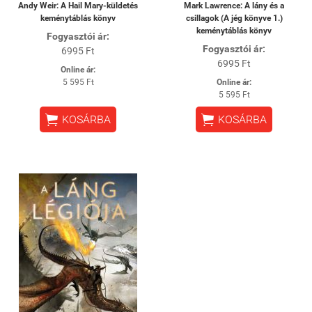
Andy Weir: A Hail Mary-küldetés
Mark Lawrence: A lány és a
keménytáblás könyv
csillagok (A jég könyve 1.)
keménytáblás könyv
Fogyasztói ár:
Fogyasztói ár:
6995 Ft
6995 Ft
Online ár:
5 595 Ft
Online ár:
5 595 Ft


KOSÁRBA
KOSÁRBA