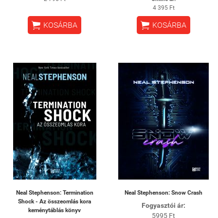
4 395 Ft


KOSÁRBA
KOSÁRBA
Neal Stephenson: Termination
Neal Stephenson: Snow Crash
Shock - Az összeomlás kora
Fogyasztói ár:
keménytáblás könyv
5995 Ft