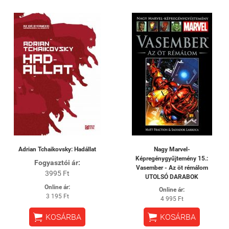
Adrian Tchaikovsky: Hadállat
Nagy Marvel-
Képregénygyűjtemény 15.:
Fogyasztói ár:
Vasember - Az öt rémálom
3995 Ft
UTOLSÓ DARABOK
Online ár:
Online ár:
3 195 Ft
4 995 Ft


KOSÁRBA
KOSÁRBA