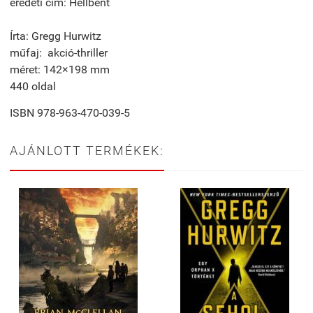
eredeti cím: Hellbent
Írta: Gregg Hurwitz
műfaj: akció-thriller
méret: 142×198 mm
440 oldal
ISBN 978-963-470-039-5
AJÁNLOTT TERMÉKEK: