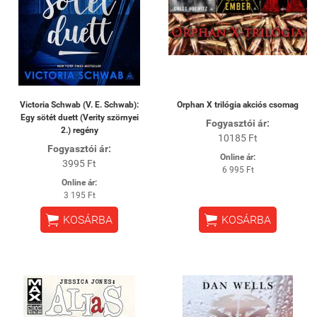
Victoria Schwab (V. E. Schwab):
Orphan X trilógia akciós csomag
Egy sötét duett (Verity szörnyei
Fogyasztói ár:
2.) regény
10185 Ft
Fogyasztói ár:
Online ár:
3995 Ft
6 995 Ft
Online ár:
3 195 Ft


KOSÁRBA
KOSÁRBA