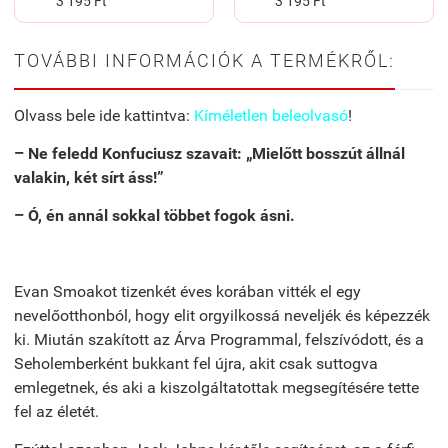
3 195 Ft
3 195 Ft
TOVÁBBI INFORMÁCIÓK A TERMÉKRŐL:
Olvass bele ide kattintva:
Kíméletlen beleolvasó
!
– Ne feledd Konfuciusz szavait: „Mielőtt bosszút állnál
valakin, két sírt áss!”
– Ó, én annál sokkal többet fogok ásni.
Evan Smoakot tizenkét éves korában vitték el egy
nevelőotthonból, hogy elit orgyilkossá neveljék és képezzék
ki. Miután szakított az Árva Programmal, felszívódott, és a
Seholemberként bukkant fel újra, akit csak suttogva
emlegetnek, és aki a kiszolgáltatottak megsegítésére tette
fel az életét.