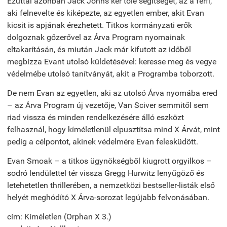
Ezúttal azonban Jack Johns kér tőle segítséget, az a férfi,
aki felnevelte és kiképezte, az egyetlen ember, akit Evan
kicsit is apjának érezhetett. Titkos kormányzati erők
dolgoznak gőzerővel az Árva Program nyomainak
eltakarításán, és miután Jack már kifutott az időből
megbízza Evant utolsó küldetésével: keresse meg és vegye
védelmébe utolsó tanítványát, akit a Programba toborzott.
De nem Evan az egyetlen, aki az utolsó Árva nyomába ered
– az Árva Program új vezetője, Van Sciver semmitől sem
riad vissza és minden rendelkezésére álló eszközt
felhasznál, hogy kíméletlenül elpusztítsa mind X Árvát, mint
pedig a célpontot, akinek védelmére Evan felesküdött.
Evan Smoak – a titkos ügynökségből kiugrott orgyilkos –
sodró lendülettel tér vissza Gregg Hurwitz lenyűgöző és
letehetetlen thrillerében, a nemzetközi bestseller-listák első
helyét meghódító X Árva-sorozat legújabb felvonásában.
cím: Kíméletlen (Orphan X 3.)