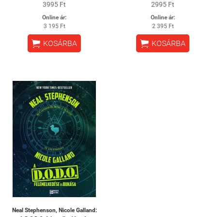
3995 Ft
2995 Ft
Online ár:
Online ár:
3 195 Ft
2 395 Ft


KOSÁRBA
KOSÁRBA
Neal Stephenson, Nicole Galland: