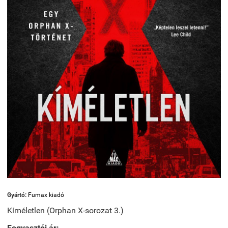
Gyártó:
Fumax kiadó
Kíméletlen (Orphan X-sorozat 3.)
Fogyasztói ár: