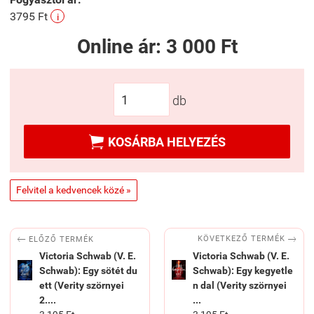
3795 Ft
i
Online ár:
3 000 Ft
db

KOSÁRBA HELYEZÉS
Felvitel a kedvencek közé »


KÖVETKEZŐ TERMÉK
ELŐZŐ TERMÉK
Victoria Schwab (V. E.
Victoria Schwab (V. E.
Schwab): Egy sötét du
Schwab): Egy kegyetle
ett (Verity szörnyei
n dal (Verity szörnyei
2....
...