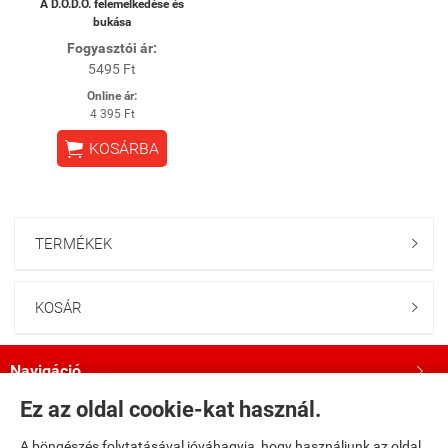
A ​D.O.D.O. felemelkedése és
bukása
Fogyasztói ár:
5495 Ft
Online ár:
4 395 Ft

KOSÁRBA
TERMÉKEK

KOSÁR

Navigáció

Ez az oldal cookie-kat használ.
Saját fiók

A böngészés folytatásával jóváhagyja, hogy használjunk az oldal