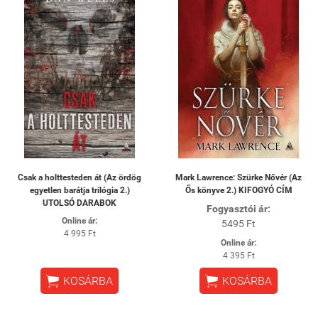
Csak a holttesteden át (Az ördög
Mark Lawrence: Szürke Nővér (Az
egyetlen barátja trilógia 2.)
Ős könyve 2.) KIFOGYÓ CÍM
UTOLSÓ DARABOK
Fogyasztói ár:
Online ár:
5495 Ft
4 995 Ft
Online ár:
4 395 Ft


KOSÁRBA
KOSÁRBA