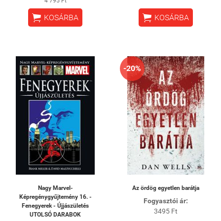
4 795 Ft


KOSÁRBA
KOSÁRBA
-20%
Nagy Marvel-
Az ördög egyetlen barátja
Képregénygyűjtemény 16. -
Fogyasztói ár:
Fenegyerek - Újjászületés
3495 Ft
UTOLSÓ DARABOK