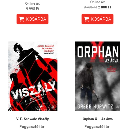
Online ár:
Online ár:
3 495 Ft
2 800 Ft
9 995 Ft


KOSÁRBA
KOSÁRBA
V. E. Schwab: Viszály
Orphan X – Az árva
Fogyasztói ár:
Fogyasztói ár: