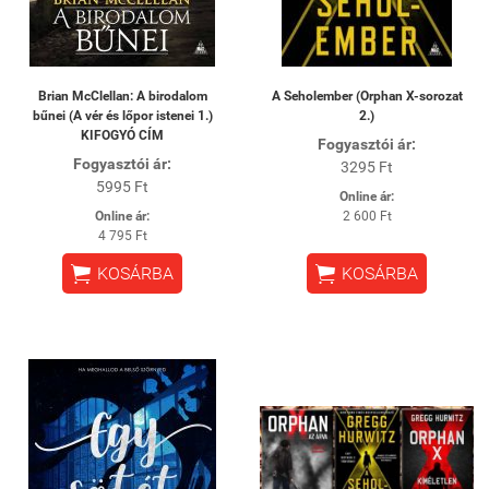
Brian McClellan: A birodalom
A Seholember (Orphan X-sorozat
bűnei (A vér és lőpor istenei 1.)
2.)
KIFOGYÓ CÍM
Fogyasztói ár:
Fogyasztói ár:
3295 Ft
5995 Ft
Online ár:
Online ár:
2 600 Ft
4 795 Ft


KOSÁRBA
KOSÁRBA