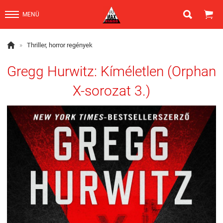


MENÜ

»
Thriller, horror regények
Gregg Hurwitz: Kíméletlen (Orphan
X-sorozat 3.)