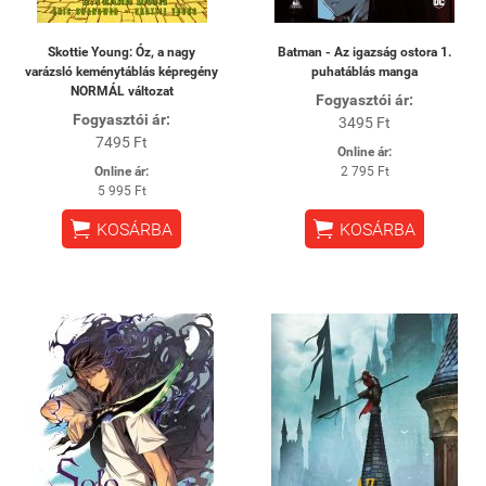
Skottie Young: Óz, a nagy
Batman - Az igazság ostora 1.
varázsló keménytáblás képregény
puhatáblás manga
NORMÁL változat
Fogyasztói ár:
Fogyasztói ár:
3495 Ft
7495 Ft
Online ár:
Online ár:
2 795 Ft
5 995 Ft


KOSÁRBA
KOSÁRBA