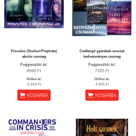
Proculus (Oculus+Propheta)
Csellengő gyerekek-sorozat
akciós csomag
kedvezményes csomag
Fogyasztói ár:
Fogyasztói ár:
8990 Ft
7385 Ft
Online ár:
Online ár:
6 495 Ft
4 995 Ft


KOSÁRBA
KOSÁRBA