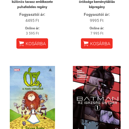
különös tavasz emlékezete
öröksége keménytáblás
puhafedeles regény
képregény
Fogyasztói ár:
Fogyasztói ár:
4495 Ft
9995 Ft
Online ár:
Online ár:
3 595 Ft
7 995 Ft


KOSÁRBA
KOSÁRBA