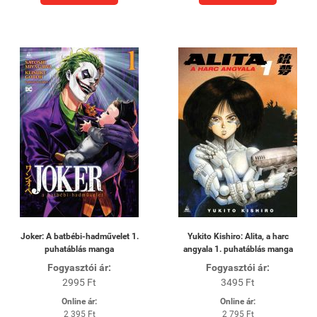
Joker: A batbébi-hadművelet 1.
Yukito Kishiro: Alita, a harc
puhatáblás manga
angyala 1. puhatáblás manga
Fogyasztói ár:
Fogyasztói ár:
2995 Ft
3495 Ft
Online ár:
Online ár:
2 395 Ft
2 795 Ft