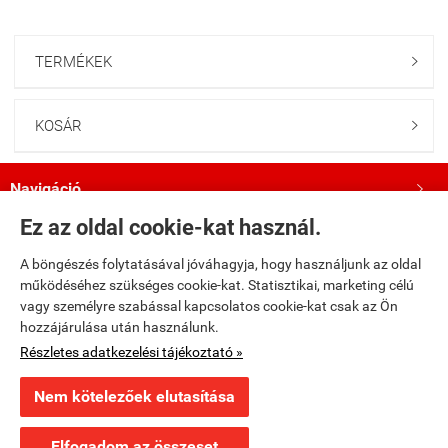
TERMÉKEK

KOSÁR

Navigáció

Ez az oldal cookie-kat használ.
Saját fiók

A böngészés folytatásával jóváhagyja, hogy használjunk az oldal
működéséhez szükséges cookie-kat. Statisztikai, marketing célú
Bemutatkozás

vagy személyre szabással kapcsolatos cookie-kat csak az Ön
hozzájárulása után használunk.
Kövess minket a Facebookon!

Részletes adatkezelési tájékoztató »
Nem kötelezőek elutasítása
×
Ajánlott termék
fumax.hu -
Fumax Kft.
-
ÁSZF
-
Adatkezelési tájékoztató
R. J. Barker: Az orgyilkosok vére (A megsebzett birodalom-
trilógia II.) puhat...
Elfogadom az összeset