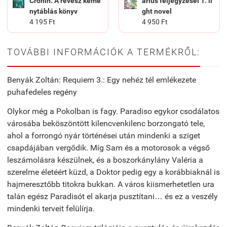
Cronin: A révész kemé
árius feljegyzései 1. li
nytáblás könyv
ght novel
4 195 Ft
4 950 Ft
TOVÁBBI INFORMÁCIÓK A TERMÉKRŐL:
Benyák Zoltán: Requiem 3.: Egy nehéz tél emlékezete
puhafedeles regény
Olykor még a Pokolban is fagy. Paradiso egykor csodálatos
városába beköszöntött kilencvenkilenc borzongató tele,
ahol a forrongó nyár történései után mindenki a sziget
csapdájában vergődik. Míg Sam és a motorosok a végső
leszámolásra készülnek, és a boszorkánylány Valéria a
szerelme életéért küzd, a Doktor pedig egy a korábbiaknál is
hajmeresztőbb titokra bukkan. A város kiismerhetetlen ura
talán egész Paradisót el akarja pusztítani… és ez a veszély
mindenki terveit felülírja.