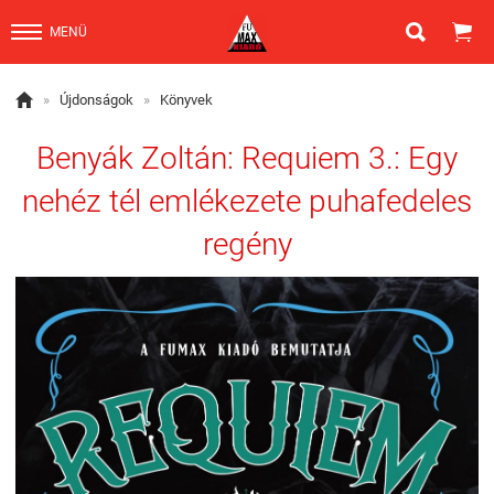


MENÜ

»
Újdonságok
»
Könyvek
Benyák Zoltán: Requiem 3.: Egy
nehéz tél emlékezete puhafedeles
regény