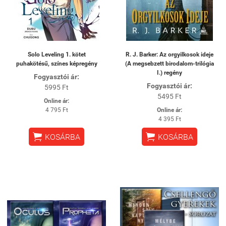
Solo Leveling 1. kötet
R. J. Barker: Az orgyilkosok ideje
puhakötésű, színes képregény
(A megsebzett birodalom-trilógia
I.) regény
Fogyasztói ár:
Fogyasztói ár:
5995 Ft
5495 Ft
Online ár:
4 795 Ft
Online ár:
4 395 Ft


KOSÁRBA
KOSÁRBA