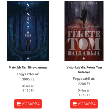
Mato, Mr Tan: Ningyo manga
Victor LaValle: Fekete Tom
balladája
Fogyasztói ár:
Fogyasztói ár:
3995 Ft
2200 Ft
Online ár:
3 195 Ft
Online ár:
1 750 Ft


KOSÁRBA
KOSÁRBA