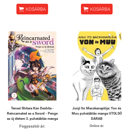


KOSÁRBA
KOSÁRBA
Tensei Shitara Ken Deshita -
Junji Ito Macskanaplója: Yon és
Reincarnated as a Sword - Penge
Muu puhatáblás manga UTOLSÓ
az új életem 3. puhatáblás manga
DARAB
Fogyasztói ár:
Online ár: