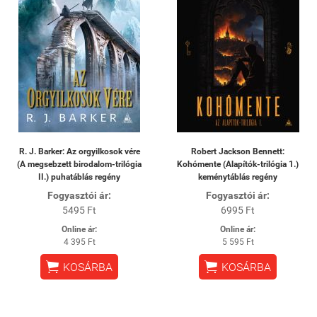
R. J. Barker: Az orgyilkosok vére
Robert Jackson Bennett:
(A megsebzett birodalom-trilógia
Kohómente (Alapítók-trilógia 1.)
II.) puhatáblás regény
keménytáblás regény
Fogyasztói ár:
Fogyasztói ár:
5495 Ft
6995 Ft
Online ár:
Online ár:
4 395 Ft
5 595 Ft


KOSÁRBA
KOSÁRBA