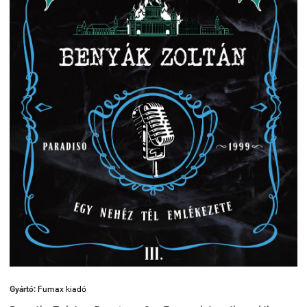
Gyártó:
Fumax kiadó