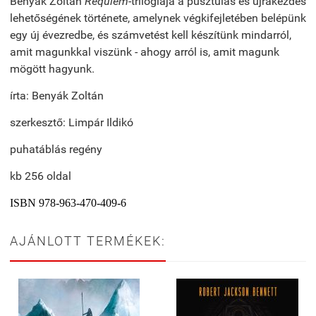
Benyák Zoltán
Requiem
-trilógiája a pusztulás és újrakezdés
lehetőségének története, amelynek végkifejletében belépünk
egy új évezredbe, és számvetést kell készítünk mindarról,
amit magunkkal viszünk - ahogy arról is, amit magunk
mögött hagyunk.
írta: Benyák Zoltán
szerkesztő: Limpár Ildikó
puhatáblás regény
kb 256 oldal
ISBN 978-963-470-409-6
AJÁNLOTT TERMÉKEK: