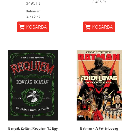
3 495 Ft
3495 Ft
Online ár:
2 795 Ft


KOSÁRBA
KOSÁRBA
Benyák Zoltán: Requiem 1.: Egy
Batman - A Fehér Lovag