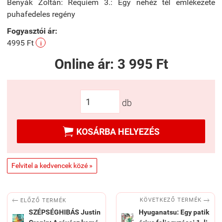
Benyák Zoltán: Requiem 3.: Egy nehéz tél emlékezete
puhafedeles regény
Fogyasztói ár:
4995 Ft
i
Online ár:
3 995 Ft
db

KOSÁRBA HELYEZÉS
Felvitel a kedvencek közé »


KÖVETKEZŐ TERMÉK
ELŐZŐ TERMÉK
SZÉPSÉGHIBÁS Justin
Hyuganatsu: Egy patik