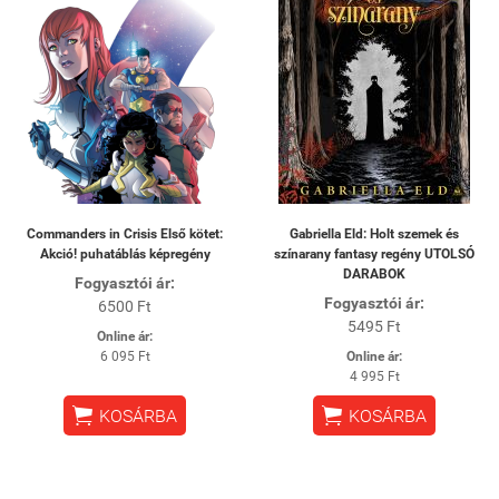
Commanders in Crisis Első kötet:
Gabriella Eld: Holt szemek és
Akció! puhatáblás képregény
színarany fantasy regény UTOLSÓ
DARABOK
Fogyasztói ár:
Fogyasztói ár:
6500 Ft
5495 Ft
Online ár:
6 095 Ft
Online ár:
4 995 Ft


KOSÁRBA
KOSÁRBA