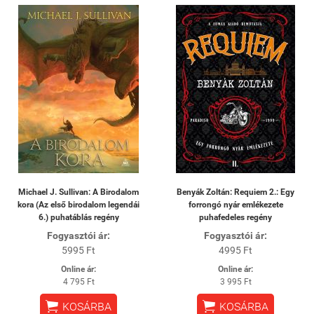
Michael J. Sullivan: A Birodalom
Benyák Zoltán: Requiem 2.: Egy
kora (Az első birodalom legendái
forrongó nyár emlékezete
6.) puhatáblás regény
puhafedeles regény
Fogyasztói ár:
Fogyasztói ár:
5995 Ft
4995 Ft
Online ár:
Online ár:
4 795 Ft
3 995 Ft


KOSÁRBA
KOSÁRBA