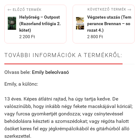


KÖVETKEZŐ TERMÉK
ELŐZŐ TERMÉK
Helyőrség – Outpost
Végzetes utazás (Tem
(Razorland trilógia 2.
perance Brennan – so
kötet)
rozat 4.)
2 200 Ft
2 800 Ft
TOVÁBBI INFORMÁCIÓK A TERMÉKRŐL:
Olvass bele:
Emily beleolvasó
Emily, a különc:
13 éves. Képes átlátni rajtad, ha úgy tartja kedve. De
valószínűbb, hogy inkább négy fekete macskájával kóricál;
vagy furcsa gyomkertjét gondozza; vagy csínytevéssel
behódolásra készteti a szomszédokat; vagy régóta halott
ősöket keres fel egy jégkrémpálcikából és gitárhúrból álló
szerkezettel.