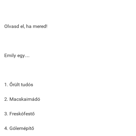
Olvasd el, ha mered!
Emily egy…
1. Őrült tudós
2. Macskaimádó
3. Freskófestő
4. Gólemépítő