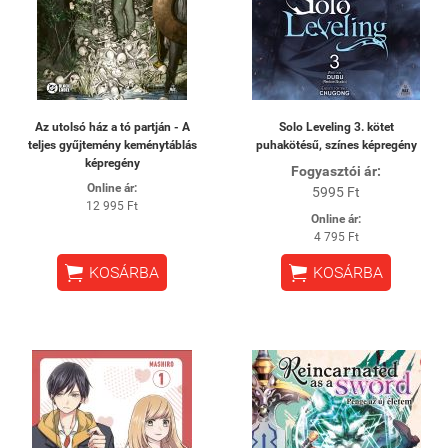
Az utolsó ház a tó partján - A
Solo Leveling 3. kötet
teljes gyűjtemény keménytáblás
puhakötésű, színes képregény
képregény
Fogyasztói ár:
Online ár:
5995 Ft
12 995 Ft
Online ár:
4 795 Ft


KOSÁRBA
KOSÁRBA