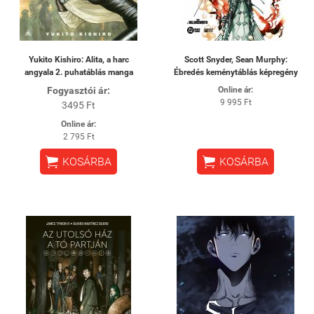
Yukito Kishiro: Alita, a harc
Scott Snyder, Sean Murphy:
angyala 2. puhatáblás manga
Ébredés keménytáblás képregény
Fogyasztói ár:
Online ár:
9 995 Ft
3495 Ft
Online ár:
2 795 Ft


KOSÁRBA
KOSÁRBA