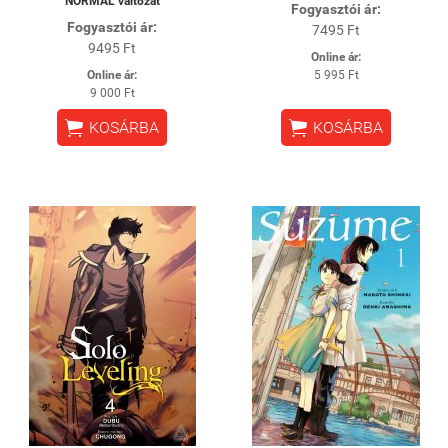
NORMÁL változat
Fogyasztói ár:
Fogyasztói ár:
7495 Ft
9495 Ft
Online ár:
Online ár:
5 995 Ft
9 000 Ft


KOSÁRBA
KOSÁRBA