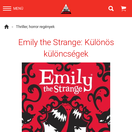


MENÜ

»
Thriller, horror regények
Emily the Strange: Különös
különcségek