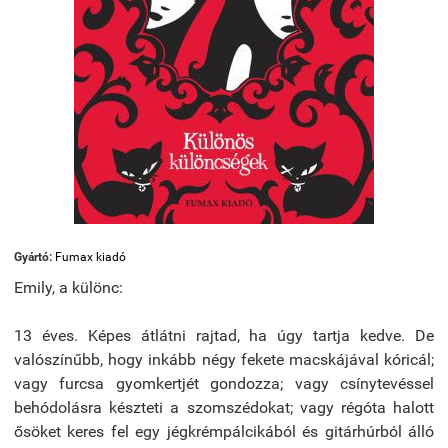
Gyártó:
Fumax kiadó
Emily, a különc:
13 éves. Képes átlátni rajtad, ha úgy tartja kedve. De
valószínűbb, hogy inkább négy fekete macskájával kóricál;
vagy furcsa gyomkertjét gondozza; vagy csínytevéssel
behódolásra készteti a szomszédokat; vagy régóta halott
ősöket keres fel egy jégkrémpálcikából és gitárhúrból álló