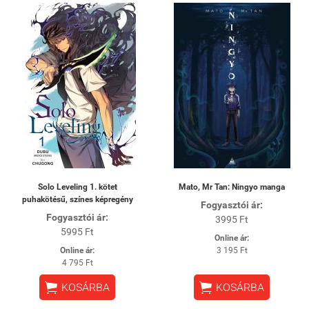
Solo Leveling 1. kötet
Mato, Mr Tan: Ningyo manga
puhakötésű, színes képregény
Fogyasztói ár:
Fogyasztói ár:
3995 Ft
5995 Ft
Online ár:
Online ár:
3 195 Ft
4 795 Ft


KOSÁRBA
KOSÁRBA