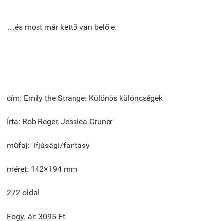
…és most már kettő van belőle.
cím: Emily the Strange: Különös különcségek
Írta: Rob Reger, Jessica Gruner
műfaj: ifjúsági/fantasy
méret: 142×194 mm
272 oldal
Fogy. ár: 3095-Ft