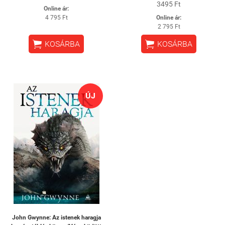
3495 Ft
Online ár:
4 795 Ft
Online ár:
2 795 Ft


KOSÁRBA
KOSÁRBA
ÚJ
John Gwynne: Az istenek haragja