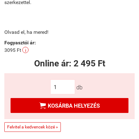
szerkezettel.
Olvasd el, ha mered!
Fogyasztói ár:
3095 Ft
i
Online ár:
2 495 Ft
db

KOSÁRBA HELYEZÉS
Felvitel a kedvencek közé »