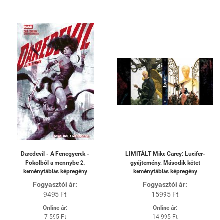
Daredevil - A Fenegyerek -
LIMITÁLT Mike Carey: Lucifer-
Pokolból a mennybe 2.
gyűjtemény, Második kötet
keménytáblás képregény
keménytáblás képregény
Fogyasztói ár:
Fogyasztói ár:
9495 Ft
15995 Ft
Online ár:
Online ár:
7 595 Ft
14 995 Ft