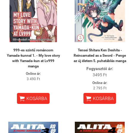
999-es szintű románcom
Tensei Shitara Ken Deshita -
Yamada-kunnal 1. - My love story
Reincarnated as a Sword - Penge
with Yamada-kun at Lv999
az új életem 5. puhatáblás manga
manga
Fogyasztói ár:
Online ár:
3495 Ft
3 490 Ft
Online ár:
2 795 Ft


KOSÁRBA
KOSÁRBA