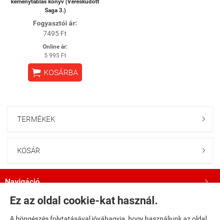
keménytáblás könyv (Véresküdött
Saga 3.)
Fogyasztói ár:
7495 Ft
Online ár:
5 995 Ft

KOSÁRBA
TERMÉKEK

KOSÁR

Navigáció

Ez az oldal cookie-kat használ.
Saját fiók

A böngészés folytatásával jóváhagyja, hogy használjunk az oldal