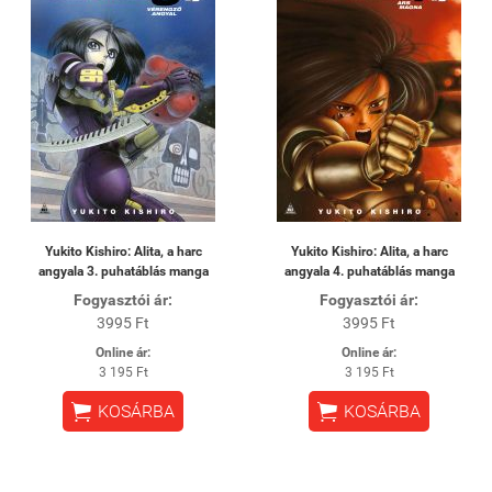
Yukito Kishiro: Alita, a harc
Yukito Kishiro: Alita, a harc
angyala 3. puhatáblás manga
angyala 4. puhatáblás manga
Fogyasztói ár:
Fogyasztói ár:
3995 Ft
3995 Ft
Online ár:
Online ár:
3 195 Ft
3 195 Ft


KOSÁRBA
KOSÁRBA