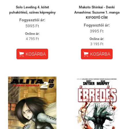
Solo Leveling 4. kötet
Makoto Shinkai - Denki
puhakötésű, színes képregény
Amashima: Suzume 1. manga
KIFOGYÓ CÍM
Fogyasztói ár:
Fogyasztói ár:
5995 Ft
3995 Ft
Online ár:
4 795 Ft
Online ár:
3 195 Ft


KOSÁRBA
KOSÁRBA