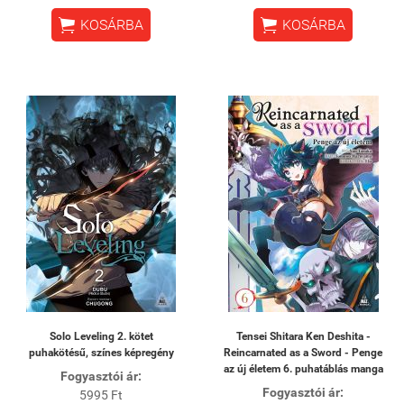


KOSÁRBA
KOSÁRBA
Solo Leveling 2. kötet
Tensei Shitara Ken Deshita -
puhakötésű, színes képregény
Reincarnated as a Sword - Penge
az új életem 6. puhatáblás manga
Fogyasztói ár:
Fogyasztói ár:
5995 Ft