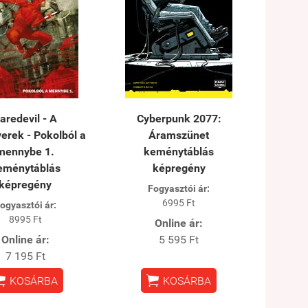
aredevil - A
Cyberpunk 2077:
erek - Pokolból a
Áramszünet
mennybe 1.
keménytáblás
eménytáblás
képregény
képregény
Fogyasztói ár:
6995 Ft
ogyasztói ár:
8995 Ft
Online ár:
Online ár:
5 595 Ft
7 195 Ft


KOSÁRBA
KOSÁRBA