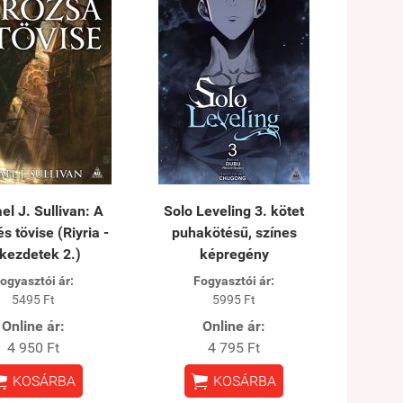
el J. Sullivan: A
Solo Leveling 3. kötet
s tövise (Riyria -
puhakötésű, színes
kezdetek 2.)
képregény
ogyasztói ár:
Fogyasztói ár:
5495 Ft
5995 Ft
Online ár:
Online ár:
4 950 Ft
4 795 Ft


KOSÁRBA
KOSÁRBA