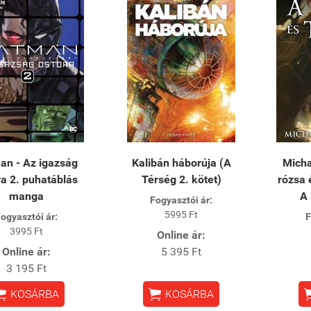
an - Az igazság
Kalibán háborúja (A
Micha
ra 2. puhatáblás
Térség 2. kötet)
rózsa é
manga
A 
Fogyasztói ár:
5995 Ft
ogyasztói ár:
F
3995 Ft
Online ár:
Online ár:
5 395 Ft
3 195 Ft


KOSÁRBA
KOSÁRBA