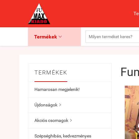
Te
Termékek

Fum
TERMÉKEK
Hamarosan megjelenik!
Újdonságok

Akciós csomagok

Szépséghibás, kedvezményes