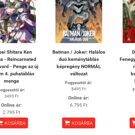
ei Shitara Ken
Batman / Joker: Halálos
D
ta - Reincarnated
duó keménytáblás
Fenegy
word - Penge az új
képregény NORMÁL
m 4. puhatáblás
változat
k
manga
Fogyasztói ár:
8495 Ft
ogyasztói ár:
F
3495 Ft
Online ár:
Online ár:
6 795 Ft
2 795 Ft


KOSÁRBA
KOSÁRBA