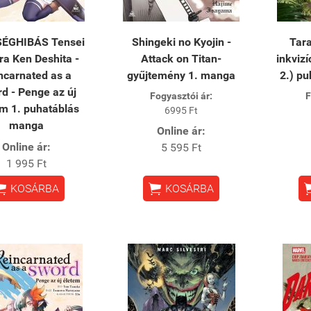
ÉGHIBÁS Tensei
Shingeki no Kyojin -
Tar
ra Ken Deshita -
Attack on Titan-
inkvizí
ncarnated as a
gyűjtemény 1. manga
2.) pu
d - Penge az új
Fogyasztói ár:
F
m 1. puhatáblás
6995 Ft
manga
Online ár:
Online ár:
5 595 Ft
1 995 Ft


KOSÁRBA
KOSÁRBA