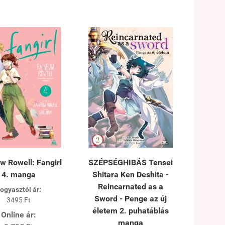
w Rowell: Fangirl
SZÉPSÉGHIBÁS Tensei
4. manga
Shitara Ken Deshita -
Reincarnated as a
ogyasztói ár:
Sword - Penge az új
3495 Ft
életem 2. puhatáblás
Online ár:
manga