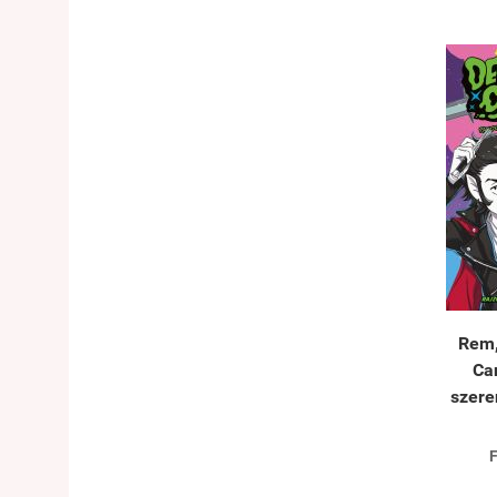
Rem, 
Ca
szere
F