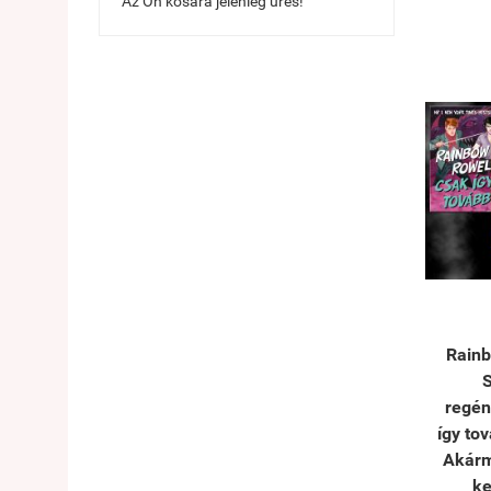
Az Ön kosara jelenleg üres!
Rainb
regén
így tov
Akárm
k