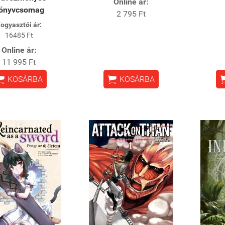
Online ár:
önyvcsomag
2 795 Ft
ogyasztói ár:
16485 Ft
Online ár:
11 995 Ft


KOSÁRBA
KOSÁRBA