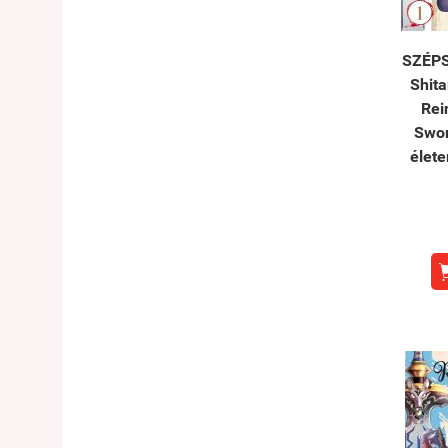
SZÉPS
Shita
Rei
Swor
élete