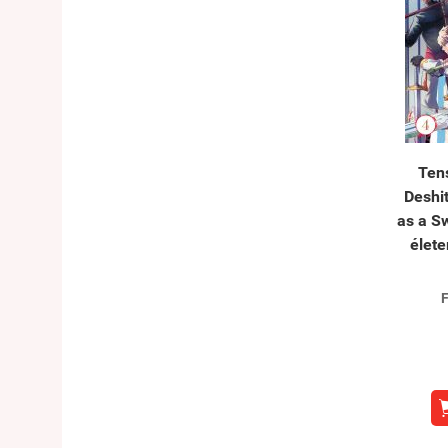
Tens
Deshi
as a S
élete
F