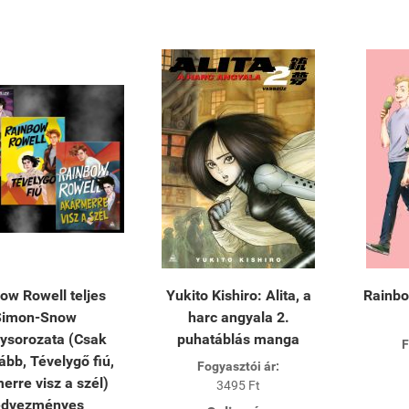
ow Rowell teljes
Yukito Kishiro: Alita, a
Rainbo
Simon-Snow
harc angyala 2.
ysorozata (Csak
puhatáblás manga
F
ább, Tévelygő fiú,
Fogyasztói ár:
erre visz a szél)
3495 Ft
edvezményes