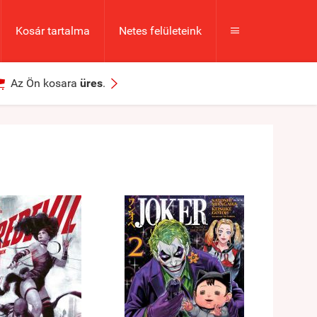
Kosár tartalma
Netes felületeink



Az Ön kosara
üres
.