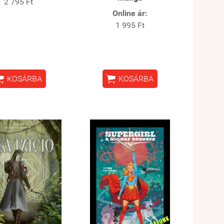
2 795 Ft
Online ár:
1 995 Ft


KOSÁRBA
KOSÁRBA