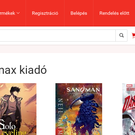
rmékek
Regisztráció
Belépés
Rendelés előtt


ax kiadó