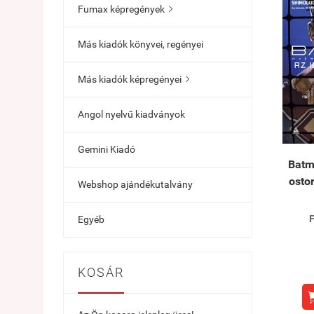
Fumax képregények

Más kiadók könyvei, regényei
Más kiadók képregényei

Angol nyelvű kiadványok
Gemini Kiadó
Batm
osto
Webshop ajándékutalvány
F
Egyéb
KOSÁR