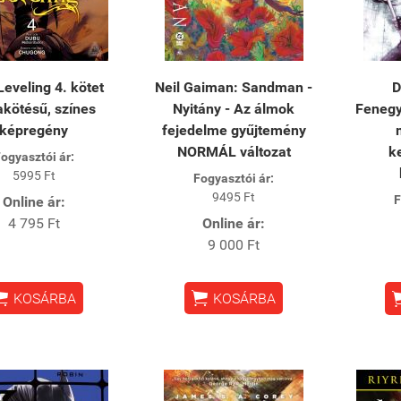
Leveling 4. kötet
Neil Gaiman: Sandman -
D
kötésű, színes
Nyitány - Az álmok
Fenegy
képregény
fejedelme gyűjtemény
NORMÁL változat
k
ogyasztói ár:
5995 Ft
Fogyasztói ár:
9495 Ft
F
Online ár:
4 795 Ft
Online ár:
9 000 Ft


KOSÁRBA
KOSÁRBA