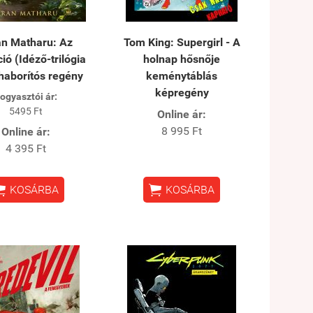
an Matharu: Az
Tom King: Supergirl - A
ció (Idéző-trilógia
holnap hősnője
haborítós regény
keménytáblás
képregény
ogyasztói ár:
5495 Ft
Online ár:
8 995 Ft
Online ár:
4 395 Ft


KOSÁRBA
KOSÁRBA