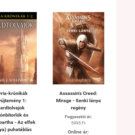
yria-krónikák
Assassin's Creed:
yűjtemény 1:
Mirage - Senki lánya
ardtolvajok
regény
rónbitorlók és
Fogyasztói ár:
artha - Az elfek
5995 Ft
ya) puhatáblás
Online ár: