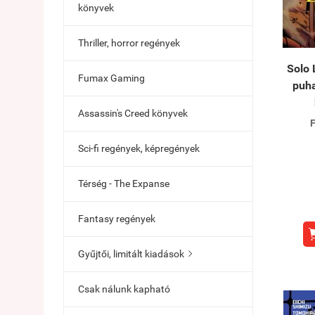
könyvek
Thriller, horror regények
Solo 
Fumax Gaming
puha
Assassin's Creed könyvek
F
Sci-fi regények, képregények
Térség - The Expanse
Fantasy regények
Gyűjtői, limitált kiadások

Csak nálunk kapható