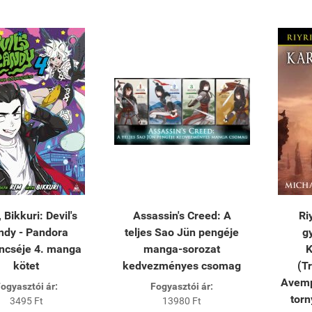
Bikkuri: Devil's
Assassin's Creed: A
Ri
ndy - Pandora
teljes Sao Jün pengéje
g
ncséje 4. manga
manga-sorozat
K
kötet
kedvezményes csomag
(T
Avemp
ogyasztói ár:
Fogyasztói ár:
torn
3495 Ft
13980 Ft