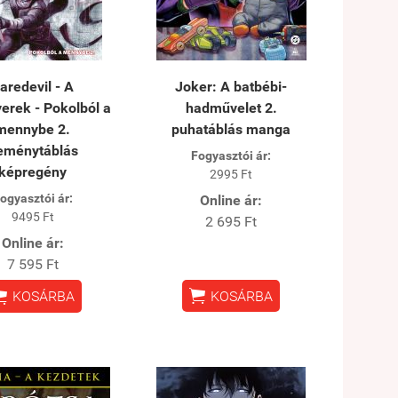
aredevil - A
Joker: A batbébi-
erek - Pokolból a
hadművelet 2.
mennybe 2.
puhatáblás manga
eménytáblás
Fogyasztói ár:
képregény
2995 Ft
ogyasztói ár:
Online ár:
9495 Ft
2 695 Ft
Online ár:
7 595 Ft


KOSÁRBA
KOSÁRBA