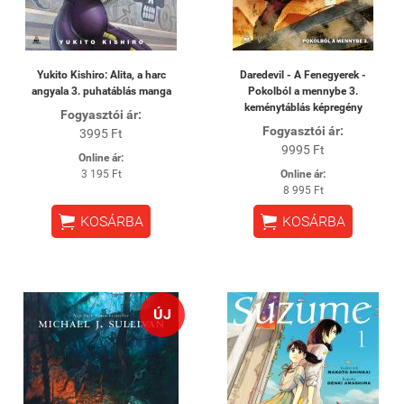
Yukito Kishiro: Alita, a harc
Daredevil - A Fenegyerek -
angyala 3. puhatáblás manga
Pokolból a mennybe 3.
keménytáblás képregény
Fogyasztói ár:
Fogyasztói ár:
3995 Ft
9995 Ft
Online ár:
3 195 Ft
Online ár:
8 995 Ft


KOSÁRBA
KOSÁRBA
ÚJ