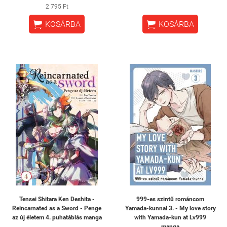
2 795 Ft


KOSÁRBA
KOSÁRBA
Tensei Shitara Ken Deshita -
999-es szintű románcom
Reincarnated as a Sword - Penge
Yamada-kunnal 3. - My love story
az új életem 4. puhatáblás manga
with Yamada-kun at Lv999
manga