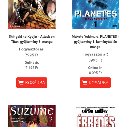
Shingeki no Kyojin - Attack on
Makoto Yukimura: PLANETES -
Titan-gyűjtemény 3. manga
gyűjtemény 1. keménytáblás
manga
Fogyasztói ár:
Fogyasztói ár:
7995 Ft
8995 Ft
Online ár:
7 195 Ft
Online ár:
8 095 Ft


KOSÁRBA
KOSÁRBA