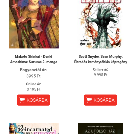
Makoto Shinkai - Denki
Scott Snyder, Sean Murphy:
Amashima: Suzume 2. manga
Ébredés keménytáblás képregény
Fogyasztói ár:
Online ár:
9 995 Ft
3995 Ft
Online ár:
3 195 Ft


KOSÁRBA
KOSÁRBA