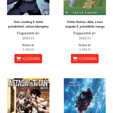
Solo Leveling 6. kötet
Yukito Kishiro: Alita, a harc
puhakötésű, színes képregény
angyala 5. puhatáblás manga
Fogyasztói ár:
Fogyasztói ár:
5995 Ft
3995 Ft
Online ár:
Online ár:
5 395 Ft
3 595 Ft


KOSÁRBA
KOSÁRBA