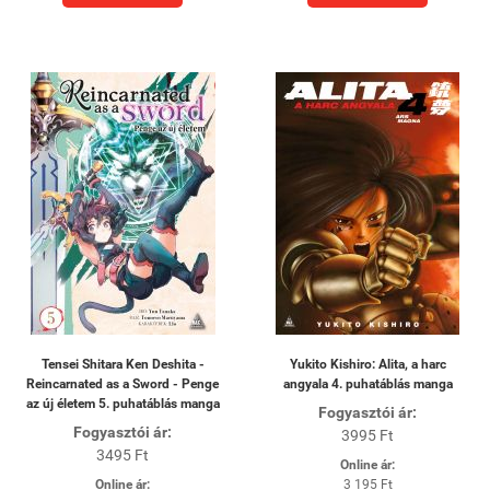
Tensei Shitara Ken Deshita -
Yukito Kishiro: Alita, a harc
Reincarnated as a Sword - Penge
angyala 4. puhatáblás manga
az új életem 5. puhatáblás manga
Fogyasztói ár:
Fogyasztói ár:
3995 Ft
3495 Ft
Online ár:
Online ár:
3 195 Ft