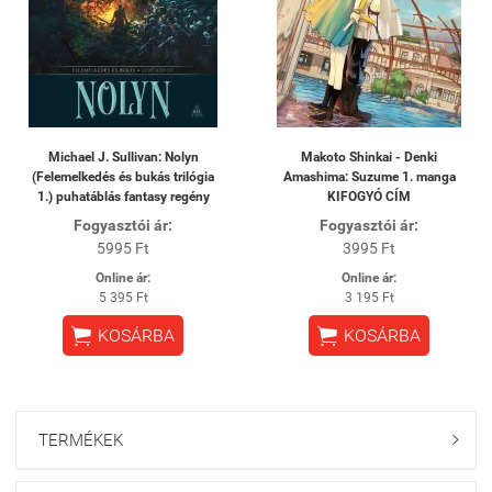
Michael J. Sullivan: Nolyn
Makoto Shinkai - Denki
(Felemelkedés és bukás trilógia
Amashima: Suzume 1. manga
1.) puhatáblás fantasy regény
KIFOGYÓ CÍM
Fogyasztói ár:
Fogyasztói ár:
5995 Ft
3995 Ft
Online ár:
Online ár:
5 395 Ft
3 195 Ft


KOSÁRBA
KOSÁRBA
TERMÉKEK
