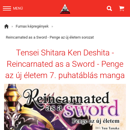


MENÜ

»
Fumax képregények
»
Reincarnated as a Sword - Penge az új életem sorozat
Tensei Shitara Ken Deshita -
Reincarnated as a Sword - Penge
az új életem 7. puhatáblás manga