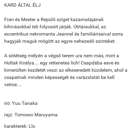
KARD ÁLTAL ÉLJ
Fran és Mester a Repülő sziget kazamatájának
kihívásokkal teli folyosóit járják. Útitársukkal, az
excentrikus nekromanta Jeannel és familiárisaival sorra
hagyják maguk mögött az egyre nehezedő szinteket.
A sötétség mélyén a végső terem ura nem más, mint a
Holtak Királya… egy rettenetes lich! Csapdába esve és
kimerülten kezdetét veszi az elkeseredett küzdelem, ahol a
csapatnak minden képességét és varázslatát be kell
vetnie…
író: Yuu Tanaka
rajz: Tomowo Maruyama
karakterek: Llo