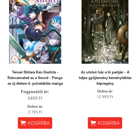
Tensei Shitara Ken Deshita -
Az utolsó ház a tó partján - A
Reincarnated as a Sword - Penge
teljes gyűjtemény keménytáblás
az új életem 6. puhatáblás manga
képregény
Fogyasztói ár:
Online ár:
12 995 Ft
3495 Ft
Online ár:
2 795 Ft


KOSÁRBA
KOSÁRBA