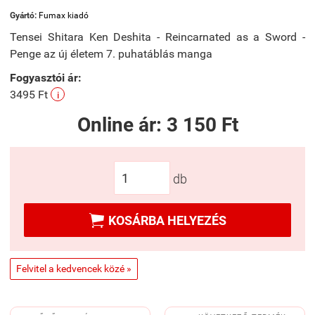
Gyártó:
Fumax kiadó
Tensei Shitara Ken Deshita - Reincarnated as a Sword -
Penge az új életem 7. puhatáblás manga
Fogyasztói ár:
3495 Ft
i
Online ár:
3 150 Ft
db

KOSÁRBA HELYEZÉS
Felvitel a kedvencek közé »