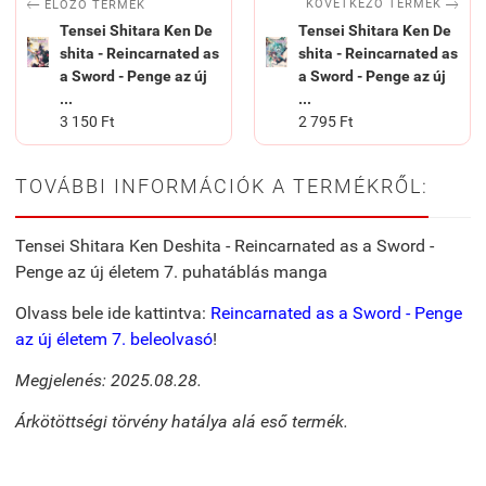


KÖVETKEZŐ TERMÉK
ELŐZŐ TERMÉK
Tensei Shitara Ken De
Tensei Shitara Ken De
shita - Reincarnated as
shita - Reincarnated as
a Sword - Penge az új
a Sword - Penge az új
...
...
3 150 Ft
2 795 Ft
TOVÁBBI INFORMÁCIÓK A TERMÉKRŐL:
Tensei Shitara Ken Deshita - Reincarnated as a Sword -
Penge az új életem 7. puhatáblás manga
Olvass bele ide kattintva:
Reincarnated as a Sword - Penge
az új életem 7. beleolvasó
!
Megjelenés: 2025.08.28.
Árkötöttségi törvény hatálya alá eső termék.