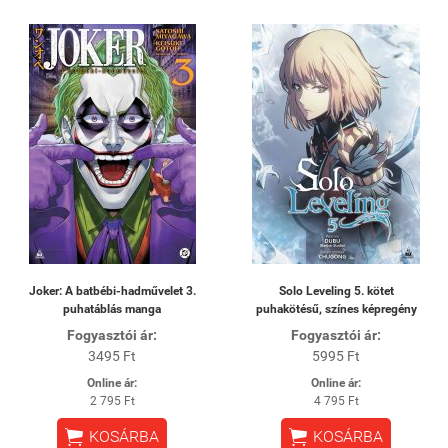
Joker: A batbébi-hadművelet 3.
Solo Leveling 5. kötet
puhatáblás manga
puhakötésű, színes képregény
Fogyasztói ár:
Fogyasztói ár:
3495 Ft
5995 Ft
Online ár:
Online ár:
2 795 Ft
4 795 Ft


KOSÁRBA
KOSÁRBA