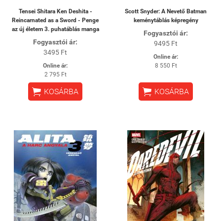
Tensei Shitara Ken Deshita -
Scott Snyder: A Nevető Batman
Reincarnated as a Sword - Penge
keménytáblás képregény
az új életem 3. puhatáblás manga
Fogyasztói ár:
Fogyasztói ár:
9495 Ft
3495 Ft
Online ár:
Online ár:
8 550 Ft
2 795 Ft


KOSÁRBA
KOSÁRBA