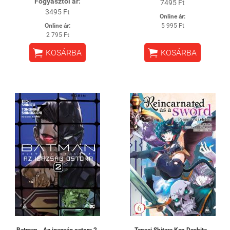
Fogyasztói ár:
7495 Ft
3495 Ft
Online ár:
Online ár:
5 995 Ft
2 795 Ft


KOSÁRBA
KOSÁRBA
Batman - Az igazság ostora 2.
Tensei Shitara Ken Deshita -