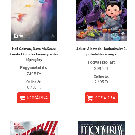
Neil Gaiman, Dave McKean:
Joker: A batbébi-hadművelet 2.
Fekete Orchidea keménytáblás
puhatáblás manga
képregény
Fogyasztói ár:
Fogyasztói ár:
2995 Ft
7495 Ft
Online ár:
Online ár:
2 695 Ft
6 750 Ft


KOSÁRBA
KOSÁRBA