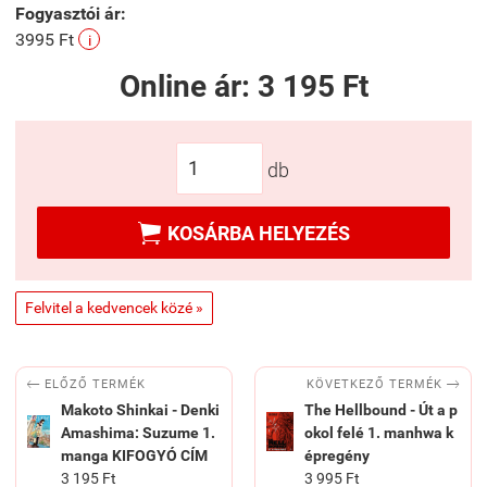
Fogyasztói ár:
3995 Ft
i
Online ár:
3 195 Ft
db

KOSÁRBA HELYEZÉS
Felvitel a kedvencek közé »


KÖVETKEZŐ TERMÉK
ELŐZŐ TERMÉK
Makoto Shinkai - Denki
The Hellbound - Út a p
Amashima: Suzume 1.
okol felé 1. manhwa k
manga KIFOGYÓ CÍM
épregény
3 195 Ft
3 995 Ft