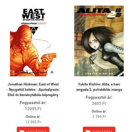
Jonathan Hickman: East of West
Yukito Kishiro: Alita, a harc
- Nyugattól keletre - Apokalipszis:
angyala 2. puhatáblás manga
Első év keménytáblás képregény
Fogyasztói ár:
Fogyasztói ár:
3495 Ft
13995 Ft
Online ár:
Online ár:
2 795 Ft
12 595 Ft