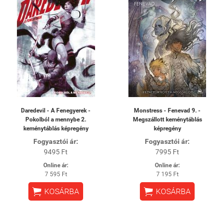
Daredevil - A Fenegyerek -
Monstress - Fenevad 9. -
Pokolból a mennybe 2.
Megszállott keménytáblás
keménytáblás képregény
képregény
Fogyasztói ár:
Fogyasztói ár:
9495 Ft
7995 Ft
Online ár:
Online ár:
7 595 Ft
7 195 Ft


KOSÁRBA
KOSÁRBA