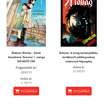
Makoto Shinkai - Denki
Batman: A lovag keménytáblás,
Amashima: Suzume 1. manga
korlátozott példányszámú,
KIFOGYÓ CÍM
számozott képregény
Fogyasztói ár:
Online ár:
10 995 Ft
3995 Ft
Online ár:
3 195 Ft


KOSÁRBA
KOSÁRBA