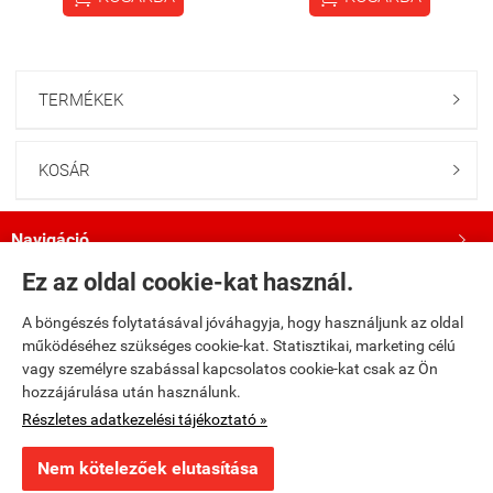
TERMÉKEK

KOSÁR

Navigáció

Ez az oldal cookie-kat használ.
Saját fiók

A böngészés folytatásával jóváhagyja, hogy használjunk az oldal
működéséhez szükséges cookie-kat. Statisztikai, marketing célú
Bemutatkozás

vagy személyre szabással kapcsolatos cookie-kat csak az Ön
hozzájárulása után használunk.
Kövess minket a Facebookon!

Részletes adatkezelési tájékoztató »
Nem kötelezőek elutasítása
×
Ajánlott termék
fumax.hu -
Fumax Kft.
-
ÁSZF
-
Adatkezelési tájékoztató