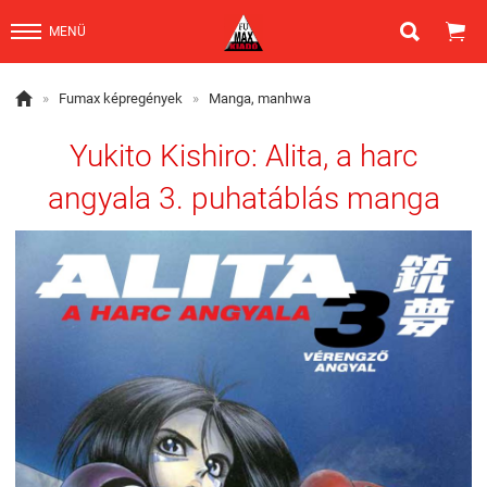


MENÜ

»
Fumax képregények
»
Manga, manhwa
Yukito Kishiro: Alita, a harc
angyala 3. puhatáblás manga