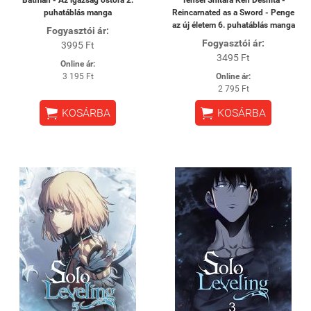
puhatáblás manga
Reincarnated as a Sword - Penge
az új életem 6. puhatáblás manga
Fogyasztói ár:
Fogyasztói ár:
3995 Ft
3495 Ft
Online ár:
3 195 Ft
Online ár:
2 795 Ft


KOSÁRBA
KOSÁRBA