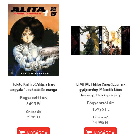
Yukito Kishiro: Alita, a harc
LIMITÁLT Mike Carey: Lucifer-
angyala 1. puhatáblás manga
gyűjtemény, Második kötet
keménytáblás képregény
Fogyasztói ár:
Fogyasztói ár:
3495 Ft
15995 Ft
Online ár:
2 795 Ft
Online ár:
14 995 Ft


KOSÁRBA
KOSÁRBA