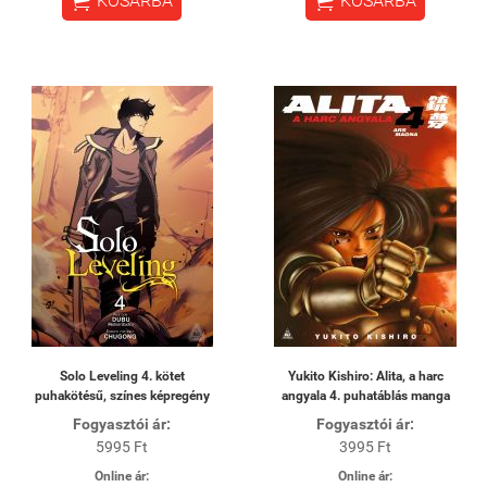


KOSÁRBA
KOSÁRBA
Solo Leveling 4. kötet
Yukito Kishiro: Alita, a harc
puhakötésű, színes képregény
angyala 4. puhatáblás manga
Fogyasztói ár:
Fogyasztói ár:
5995 Ft
3995 Ft
Online ár:
Online ár: