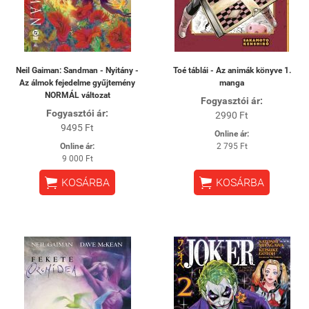
Neil Gaiman: Sandman - Nyitány -
Toé táblái - Az animák könyve 1.
Az álmok fejedelme gyűjtemény
manga
NORMÁL változat
Fogyasztói ár:
Fogyasztói ár:
2990 Ft
9495 Ft
Online ár:
Online ár:
2 795 Ft
9 000 Ft


KOSÁRBA
KOSÁRBA