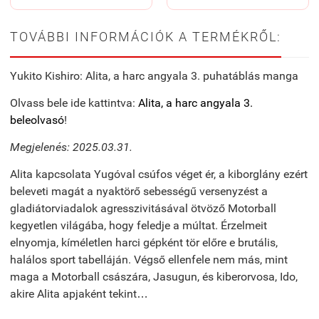
TOVÁBBI INFORMÁCIÓK A TERMÉKRŐL:
Yukito Kishiro: Alita, a harc angyala 3. puhatáblás manga
Olvass bele ide kattintva:
Alita, a harc angyala 3.
beleolvasó
!
Megjelenés: 2025.03.31.
Alita kapcsolata Yugóval csúfos véget ér, a kiborglány ezért
beleveti magát a nyaktörő sebességű versenyzést a
gladiátorviadalok agresszivitásával ötvöző Motorball
kegyetlen világába, hogy feledje a múltat. Érzelmeit
elnyomja, kíméletlen harci gépként tör előre e brutális,
halálos sport tabelláján. Végső ellenfele nem más, mint
maga a Motorball császára, Jasugun, és kiberorvosa, Ido,
akire Alita apjaként tekint…