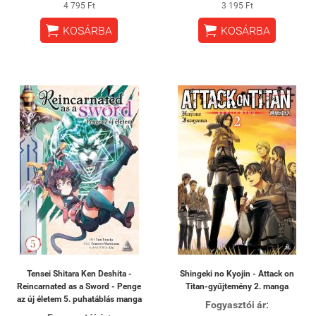
4 795 Ft
3 195 Ft


KOSÁRBA
KOSÁRBA
Tensei Shitara Ken Deshita -
Shingeki no Kyojin - Attack on
Reincarnated as a Sword - Penge
Titan-gyűjtemény 2. manga
az új életem 5. puhatáblás manga
Fogyasztói ár: