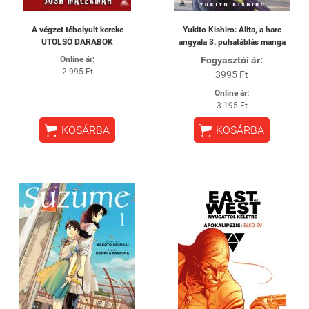
A végzet tébolyult kereke
Yukito Kishiro: Alita, a harc
UTOLSÓ DARABOK
angyala 3. puhatáblás manga
Online ár:
Fogyasztói ár:
2 995 Ft
3995 Ft
Online ár:
3 195 Ft


KOSÁRBA
KOSÁRBA