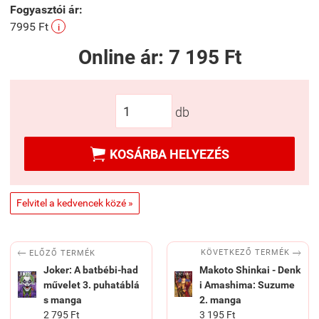
Fogyasztói ár:
7995 Ft
i
Online ár:
7 195 Ft
db

KOSÁRBA HELYEZÉS
Felvitel a kedvencek közé »


KÖVETKEZŐ TERMÉK
ELŐZŐ TERMÉK
Joker: A batbébi-had
Makoto Shinkai - Denk
művelet 3. puhatáblá
i Amashima: Suzume
s manga
2. manga
2 795 Ft
3 195 Ft