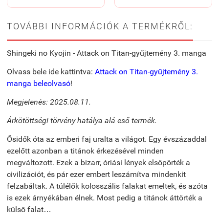
TOVÁBBI INFORMÁCIÓK A TERMÉKRŐL:
Shingeki no Kyojin - Attack on Titan-gyűjtemény 3. manga
Olvass bele ide kattintva:
Attack on Titan-gyűjtemény 3.
manga beleolvasó
!
Megjelenés: 2025.08.11.
Árkötöttségi törvény hatálya alá eső termék.
Ősidők óta az emberi faj uralta a világot. Egy évszázaddal
ezelőtt azonban a titánok érkezésével minden
megváltozott. Ezek a bizarr, óriási lények elsöpörték a
civilizációt, és pár ezer embert leszámítva mindenkit
felzabáltak. A túlélők kolosszális falakat emeltek, és azóta
is ezek árnyékában élnek. Most pedig a titánok áttörték a
külső falat…