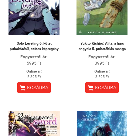
Solo Leveling 6. kötet
Yukito Kishiro: Alita, a harc
puhakötésű, színes képregény
angyala 5. puhatáblás manga
Fogyasztói ár:
Fogyasztói ár:
5995 Ft
3995 Ft
Online ár:
Online ár:
5 395 Ft
3 595 Ft


KOSÁRBA
KOSÁRBA