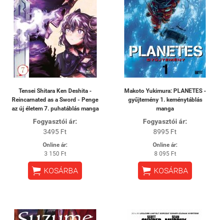
Tensei Shitara Ken Deshita -
Makoto Yukimura: PLANETES -
Reincarnated as a Sword - Penge
gyűjtemény 1. keménytáblás
az új életem 7. puhatáblás manga
manga
Fogyasztói ár:
Fogyasztói ár:
3495 Ft
8995 Ft
Online ár:
Online ár:
3 150 Ft
8 095 Ft


KOSÁRBA
KOSÁRBA