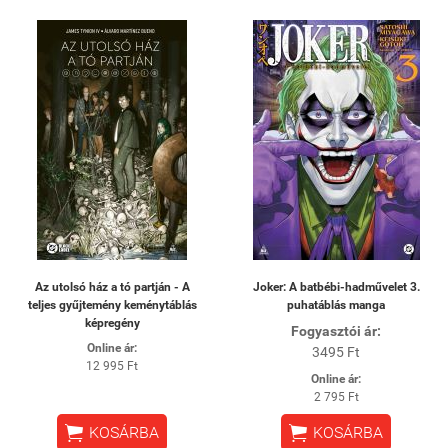
Az utolsó ház a tó partján - A
Joker: A batbébi-hadművelet 3.
teljes gyűjtemény keménytáblás
puhatáblás manga
képregény
Fogyasztói ár:
Online ár:
3495 Ft
12 995 Ft
Online ár:
2 795 Ft


KOSÁRBA
KOSÁRBA