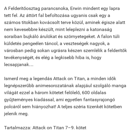
A Felderítőosztag parancsnoka, Erwin mindent egy lapra
tett fel. Az áttört fal befoltozása ugyanis csak egy a
számos titokban kovácsolt terve közül, aminek égisze alatt
nem kevesebbre készült, mint leleplezni a katonaság
soraiban bujkáló árulókat és szörnyetegeket. A falon túli
küldetés pengeélen táncol, a veszteségek nagyok, a
városban pedig sokan ugrásra készen szemlélik a felderítők
tevékenységét, és elég a legkisebb hiba is, hogy
lecsapjanak…
Ismerd meg a legendás Attack on Titan, a minden idők
legnépszerűbb animesorozatának alapjául szolgáló manga
világát ezzel a három kötetet felölelő, 600 oldalas
gyűjteményes kiadással, ami egyetlen fantasyrajongó
polcáról sem hiányozhat! A teljes széria tizenkét kötetben
jelenik meg.
Tartalmazza: Attack on Titan 7–9. kötet