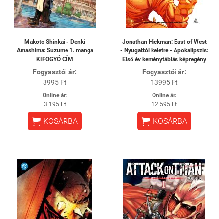
Makoto Shinkai - Denki
Jonathan Hickman: East of West
Amashima: Suzume 1. manga
- Nyugattól keletre - Apokalipszis:
KIFOGYÓ CÍM
Első év keménytáblás képregény
Fogyasztói ár:
Fogyasztói ár:
3995 Ft
13995 Ft
Online ár:
Online ár:
3 195 Ft
12 595 Ft


KOSÁRBA
KOSÁRBA