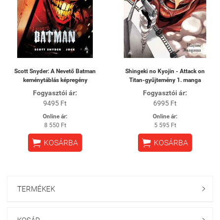
Scott Snyder: A Nevető Batman
Shingeki no Kyojin - Attack on
keménytáblás képregény
Titan-gyűjtemény 1. manga
Fogyasztói ár:
Fogyasztói ár:
9495 Ft
6995 Ft
Online ár:
Online ár:
8 550 Ft
5 595 Ft


KOSÁRBA
KOSÁRBA
TERMÉKEK
