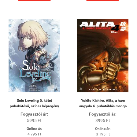
Solo Leveling 5. kötet
Yukito Kishiro: Alita, a harc
puhakötésű, színes képregény
angyala 4. puhatáblás manga
Fogyasztói ár:
Fogyasztói ár:
5995 Ft
3995 Ft
Online ár:
Online ár:
4 795 Ft
3 195 Ft