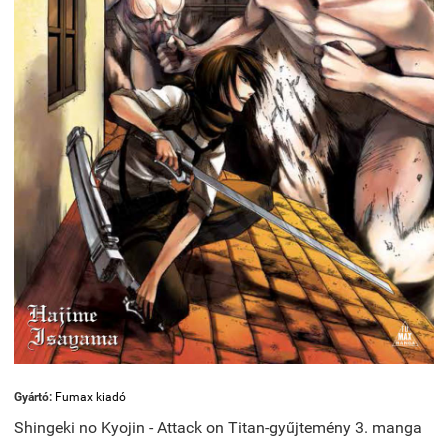
Gyártó:
Fumax kiadó
Shingeki no Kyojin - Attack on Titan-gyűjtemény 3. manga