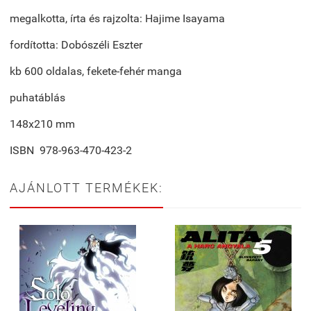
megalkotta, írta és rajzolta: Hajime Isayama
fordította: Dobószéli Eszter
kb 600 oldalas, fekete-fehér manga
puhatáblás
148x210 mm
ISBN 978-963-470-423-2
AJÁNLOTT TERMÉKEK: