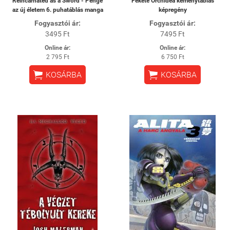
Reincarnated as a Sword - Penge
Fekete Orchidea keménytáblás
az új életem 6. puhatáblás manga
képregény
Fogyasztói ár:
Fogyasztói ár:
3495 Ft
7495 Ft
Online ár:
Online ár:
2 795 Ft
6 750 Ft


KOSÁRBA
KOSÁRBA