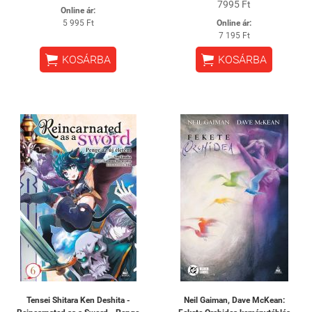
7995 Ft
Online ár:
5 995 Ft
Online ár:
7 195 Ft


KOSÁRBA
KOSÁRBA
Tensei Shitara Ken Deshita -
Neil Gaiman, Dave McKean: