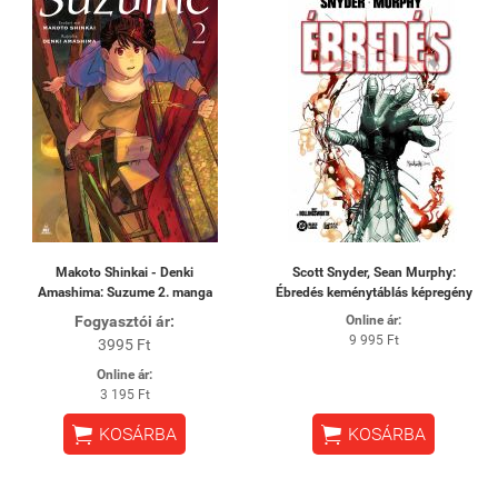
Makoto Shinkai - Denki
Scott Snyder, Sean Murphy:
Amashima: Suzume 2. manga
Ébredés keménytáblás képregény
Fogyasztói ár:
Online ár:
9 995 Ft
3995 Ft
Online ár:
3 195 Ft


KOSÁRBA
KOSÁRBA