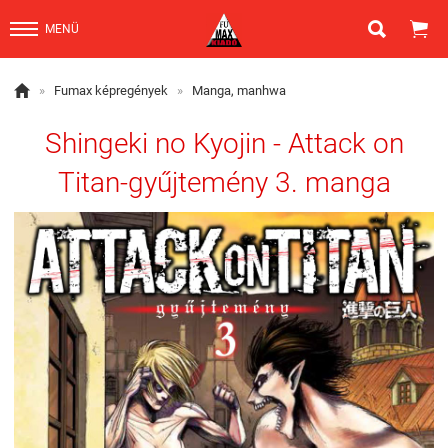


MENÜ

»
Fumax képregények
»
Manga, manhwa
Shingeki no Kyojin - Attack on
Titan-gyűjtemény 3. manga