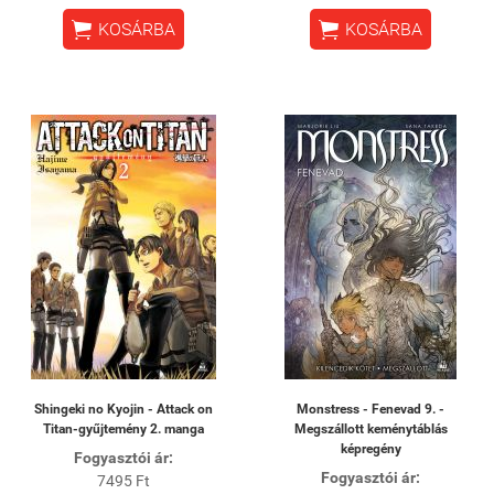


KOSÁRBA
KOSÁRBA
Shingeki no Kyojin - Attack on
Monstress - Fenevad 9. -
Titan-gyűjtemény 2. manga
Megszállott keménytáblás
képregény
Fogyasztói ár:
Fogyasztói ár:
7495 Ft