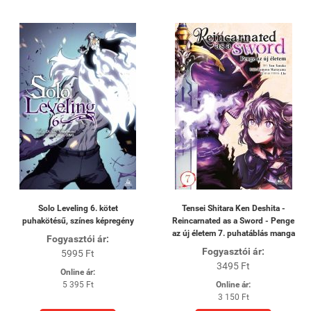
Solo Leveling 6. kötet
Tensei Shitara Ken Deshita -
puhakötésű, színes képregény
Reincarnated as a Sword - Penge
az új életem 7. puhatáblás manga
Fogyasztói ár:
Fogyasztói ár:
5995 Ft
3495 Ft
Online ár:
5 395 Ft
Online ár:
3 150 Ft