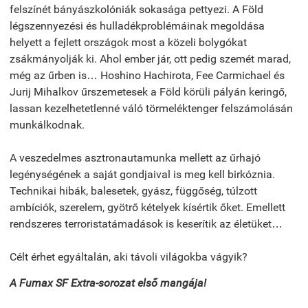
felszínét bányászkolóniák sokasága pettyezi. A Föld
légszennyezési és hulladékproblémáinak megoldása
helyett a fejlett országok most a közeli bolygókat
zsákmányolják ki. Ahol ember jár, ott pedig szemét marad,
még az űrben is… Hoshino Hachirota, Fee Carmichael és
Jurij Mihalkov űrszemetesek a Föld körüli pályán keringő,
lassan kezelhetetlenné váló törmeléktenger felszámolásán
munkálkodnak.
A veszedelmes asztronautamunka mellett az űrhajó
legénységének a saját gondjaival is meg kell birkóznia.
Technikai hibák, balesetek, gyász, függőség, túlzott
ambíciók, szerelem, gyötrő kételyek kísértik őket. Emellett
rendszeres terroristatámadások is keserítik az életüket…
Célt érhet egyáltalán, aki távoli világokba vágyik?
A Fumax SF Extra-sorozat első mangája!