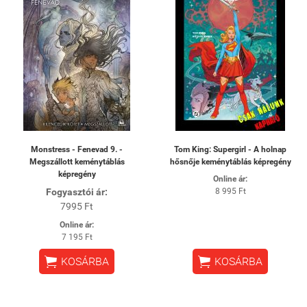
Monstress - Fenevad 9. -
Tom King: Supergirl - A holnap
Megszállott keménytáblás
hősnője keménytáblás képregény
képregény
Online ár:
Fogyasztói ár:
8 995 Ft
7995 Ft
Online ár:
7 195 Ft


KOSÁRBA
KOSÁRBA