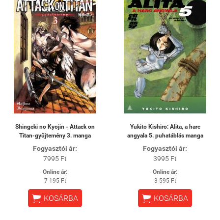
Shingeki no Kyojin - Attack on
Yukito Kishiro: Alita, a harc
Titan-gyűjtemény 3. manga
angyala 5. puhatáblás manga
Fogyasztói ár:
Fogyasztói ár:
7995 Ft
3995 Ft
Online ár:
Online ár:
7 195 Ft
3 595 Ft


KOSÁRBA
KOSÁRBA