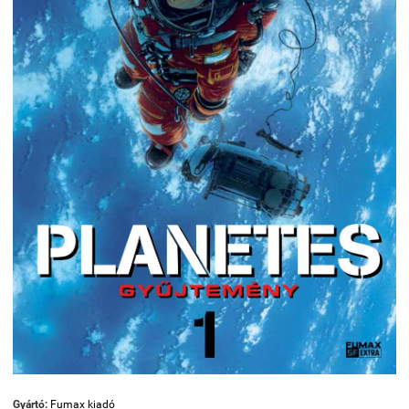
Gyártó:
Fumax kiadó