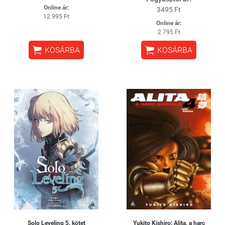
Online ár:
3495 Ft
12 995 Ft
Online ár:
2 795 Ft


KOSÁRBA
KOSÁRBA
Solo Leveling 5. kötet
Yukito Kishiro: Alita, a harc