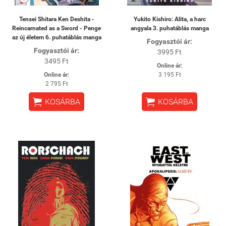
Tensei Shitara Ken Deshita -
Yukito Kishiro: Alita, a harc
Reincarnated as a Sword - Penge
angyala 3. puhatáblás manga
az új életem 6. puhatáblás manga
Fogyasztói ár:
Fogyasztói ár:
3995 Ft
3495 Ft
Online ár:
Online ár:
3 195 Ft
2 795 Ft


KOSÁRBA
KOSÁRBA