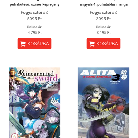
puhakötésű, színes képregény
angyala 4. puhatáblás manga
Fogyasztói ár:
Fogyasztói ár:
5995 Ft
3995 Ft
Online ár:
Online ár:
4 795 Ft
3 195 Ft


KOSÁRBA
KOSÁRBA