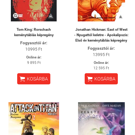
Tom King: Rorschach
Jonathan Hickman: East of West
keménytáblás képregény
- Nyugattól keletre - Apokalipszis:
Első év keménytáblás képregény
Fogyasztói ár:
Fogyasztói ár:
10995 Ft
13995 Ft
Online ár:
9 895 Ft
Online ár:
12 595 Ft


KOSÁRBA
KOSÁRBA