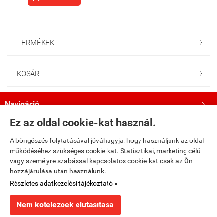
TERMÉKEK

KOSÁR

Navigáció

Ez az oldal cookie-kat használ.
Saját fiók

A böngészés folytatásával jóváhagyja, hogy használjunk az oldal
működéséhez szükséges cookie-kat. Statisztikai, marketing célú
Bemutatkozás

vagy személyre szabással kapcsolatos cookie-kat csak az Ön
hozzájárulása után használunk.
Kövess minket a Facebookon!

Részletes adatkezelési tájékoztató »
Nem kötelezőek elutasítása
fumax.hu -
Fumax Kft.
-
ÁSZF
-
Adatkezelési tájékoztató
×