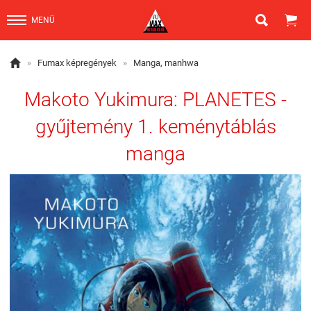


MENÜ

»
Fumax képregények
»
Manga, manhwa
Makoto Yukimura: PLANETES -
gyűjtemény 1. keménytáblás
manga