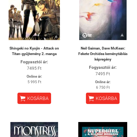
Shingeki no Kyojin - Attack on
Neil Gaiman, Dave McKean:
Titan-gyűjtemény 2. manga
Fekete Orchidea keménytáblás
képregény
Fogyasztói ár:
Fogyasztói ár:
7495 Ft
7495 Ft
Online ár:
5 995 Ft
Online ár:
6 750 Ft


KOSÁRBA
KOSÁRBA