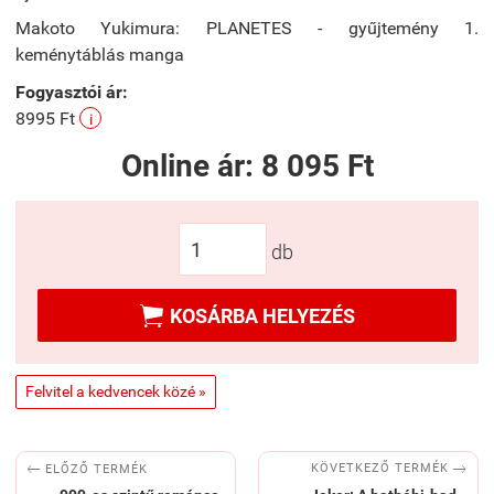
Makoto Yukimura: PLANETES - gyűjtemény 1.
keménytáblás manga
Fogyasztói ár:
8995 Ft
i
Online ár:
8 095 Ft
db

KOSÁRBA HELYEZÉS
Felvitel a kedvencek közé »


KÖVETKEZŐ TERMÉK
ELŐZŐ TERMÉK