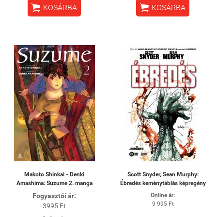


KOSÁRBA
KOSÁRBA
Makoto Shinkai - Denki
Scott Snyder, Sean Murphy:
Amashima: Suzume 2. manga
Ébredés keménytáblás képregény
Fogyasztói ár:
Online ár:
9 995 Ft
3995 Ft