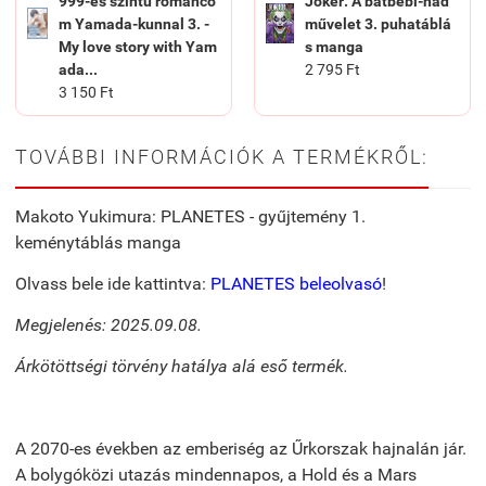
999-es szintű románco
Joker: A batbébi-had
m Yamada-kunnal 3. -
művelet 3. puhatáblá
My love story with Yam
s manga
ada...
2 795 Ft
3 150 Ft
TOVÁBBI INFORMÁCIÓK A TERMÉKRŐL:
Makoto Yukimura: PLANETES - gyűjtemény 1.
keménytáblás manga
Olvass bele ide kattintva:
PLANETES beleolvasó
!
Megjelenés: 2025.09.08.
Árkötöttségi törvény hatálya alá eső termék.
A 2070-es években az emberiség az Űrkorszak hajnalán jár.
A bolygóközi utazás mindennapos, a Hold és a Mars