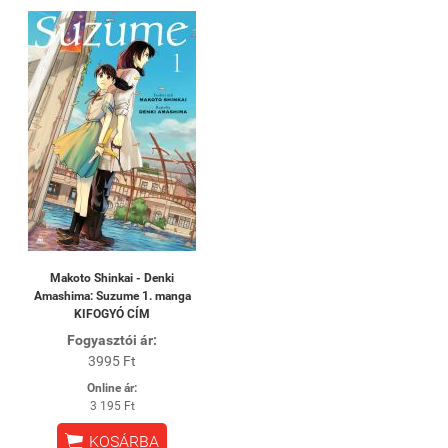
Makoto Shinkai - Denki
Amashima: Suzume 1. manga
KIFOGYÓ CÍM
Fogyasztói ár:
3995 Ft
Online ár:
3 195 Ft

KOSÁRBA