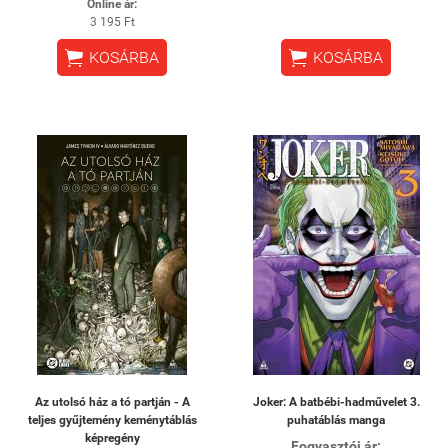
Online ár:
3 195 Ft


KOSÁRBA
KOSÁRBA
Az utolsó ház a tó partján - A
Joker: A batbébi-hadművelet 3.
teljes gyűjtemény keménytáblás
puhatáblás manga
képregény
Fogyasztói ár: