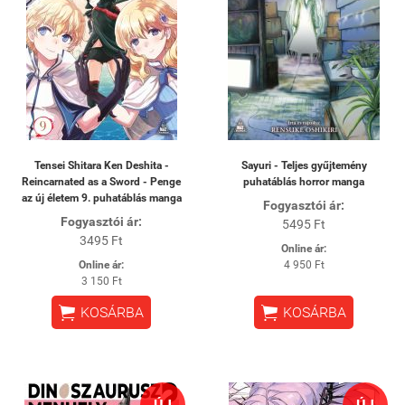
Tensei Shitara Ken Deshita -
Sayuri - Teljes gyűjtemény
Reincarnated as a Sword - Penge
puhatáblás horror manga
az új életem 9. puhatáblás manga
Fogyasztói ár:
Fogyasztói ár:
5495 Ft
3495 Ft
Online ár:
Online ár:
4 950 Ft
3 150 Ft


KOSÁRBA
KOSÁRBA
ÚJ
ÚJ