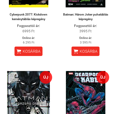
Cyberpunk 2077: Kickdown
Batman: Három Joker puhatáblás
keménytáblás képregény
képregény
Fogyasztói ár:
Fogyasztói ár:
6995 Ft
3995 Ft
Online ár:
Online ár:
6 295 Ft
3 595 Ft


KOSÁRBA
KOSÁRBA
ÚJ
ÚJ