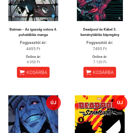
Batman - Az igazság ostora 4.
Deadpool és Kábel 3.
puhatáblás manga
keménytáblás képregény
Fogyasztói ár:
Fogyasztói ár:
4495 Ft
7495 Ft
Online ár:
Online ár:
4 050 Ft
7 120 Ft


KOSÁRBA
KOSÁRBA
ÚJ
ÚJ