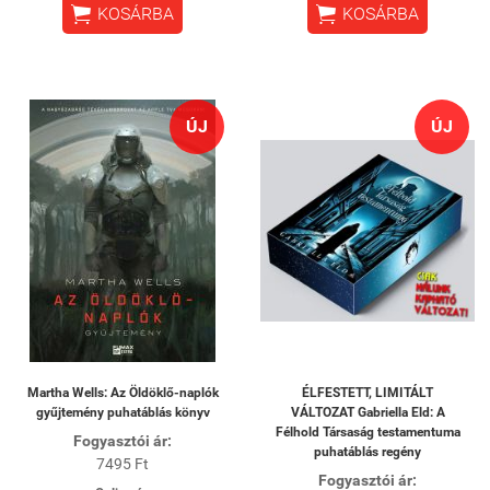


KOSÁRBA
KOSÁRBA
ÚJ
ÚJ
Martha Wells: Az Öldöklő-naplók
ÉLFESTETT, LIMITÁLT
gyűjtemény puhatáblás könyv
VÁLTOZAT Gabriella Eld: A
Félhold Társaság testamentuma
Fogyasztói ár:
puhatáblás regény
7495 Ft
Fogyasztói ár: