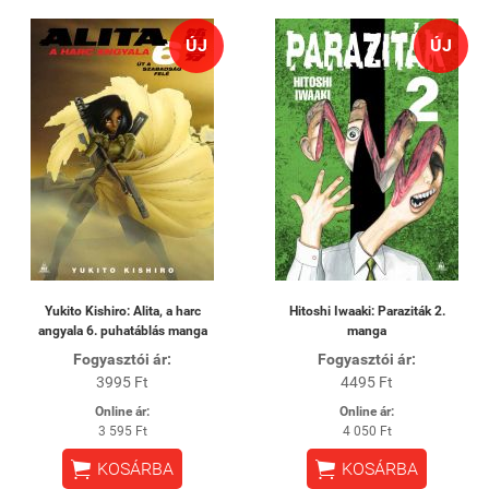
ÚJ
ÚJ
Yukito Kishiro: Alita, a harc
Hitoshi Iwaaki: Paraziták 2.
angyala 6. puhatáblás manga
manga
Fogyasztói ár:
Fogyasztói ár:
3995 Ft
4495 Ft
Online ár:
Online ár:
3 595 Ft
4 050 Ft


KOSÁRBA
KOSÁRBA