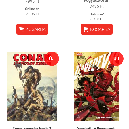
Fogyasztói ár:
7995 Ft
7495 Ft
Online ár:
7 195 Ft
Online ár:
6 750 Ft


KOSÁRBA
KOSÁRBA
ÚJ
ÚJ
Conan kegyetlen kardja 7.
Daredevil - A Fenegyerek -