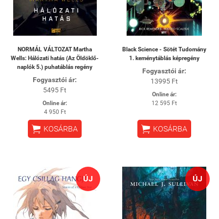
NORMÁL VÁLTOZAT Martha
Black Science - Sötét Tudomány
Wells: Hálózati hatás (Az Öldöklő-
1. keménytáblás képregény
naplók 5.) puhatáblás regény
Fogyasztói ár:
Fogyasztói ár:
13995 Ft
5495 Ft
Online ár:
Online ár:
12 595 Ft
4 950 Ft


KOSÁRBA
KOSÁRBA
ÚJ
ÚJ