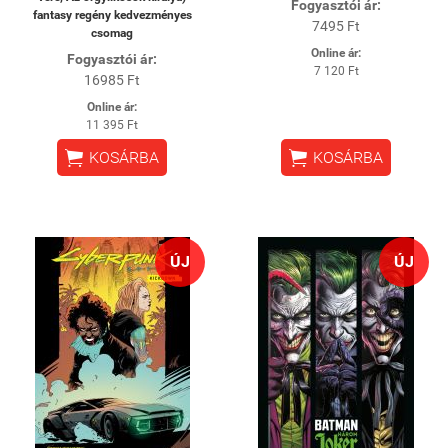
Fogyasztói ár:
fantasy regény kedvezményes
7495 Ft
csomag
Online ár:
Fogyasztói ár:
7 120 Ft
16985 Ft
Online ár:
11 395 Ft


KOSÁRBA
KOSÁRBA
ÚJ
ÚJ