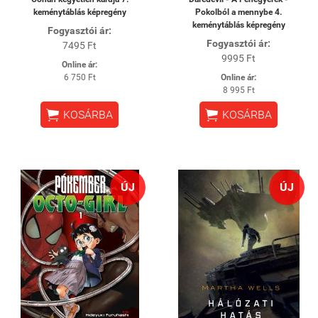
keménytáblás képregény
Pokolból a mennybe 4.
keménytáblás képregény
Fogyasztói ár:
Fogyasztói ár:
7495 Ft
9995 Ft
Online ár:
6 750 Ft
Online ár:
8 995 Ft


KOSÁRBA
KOSÁRBA
ÚJ
ÚJ