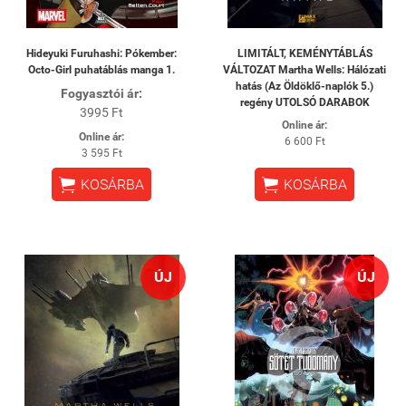
Hideyuki Furuhashi: Pókember:
LIMITÁLT, KEMÉNYTÁBLÁS
Octo-Girl puhatáblás manga 1.
VÁLTOZAT Martha Wells: Hálózati
hatás (Az Öldöklő-naplók 5.)
Fogyasztói ár:
regény UTOLSÓ DARABOK
3995 Ft
Online ár:
Online ár:
6 600 Ft
3 595 Ft


KOSÁRBA
KOSÁRBA
ÚJ
ÚJ