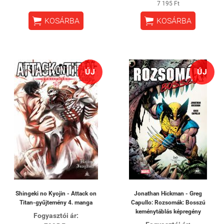
7 195 Ft


KOSÁRBA
KOSÁRBA
ÚJ
ÚJ
Shingeki no Kyojin - Attack on
Jonathan Hickman - Greg
Titan-gyűjtemény 4. manga
Capullo: Rozsomák: Bosszú
keménytáblás képregény
Fogyasztói ár: