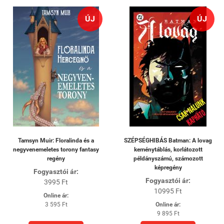
ÚJ
ÚJ
Tamsyn Muir: Floralinda és a
SZÉPSÉGHIBÁS Batman: A lovag
negyvenemeletes torony fantasy
keménytáblás, korlátozott
regény
példányszámú, számozott
képregény
Fogyasztói ár:
Fogyasztói ár:
3995 Ft
10995 Ft
Online ár:
3 595 Ft
Online ár:
9 895 Ft