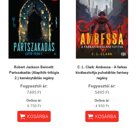
Robert Jackson Bennett:
C. L. Clark: Ambessa - A farkas
Partszakadás (Alapítók-trilógia
kiválasztottja puhatáblás fantasy
2.) keménytáblás regény
regény
Fogyasztói ár:
Fogyasztói ár:
7495 Ft
5495 Ft
Online ár:
Online ár:
6 750 Ft
4 950 Ft


KOSÁRBA
KOSÁRBA