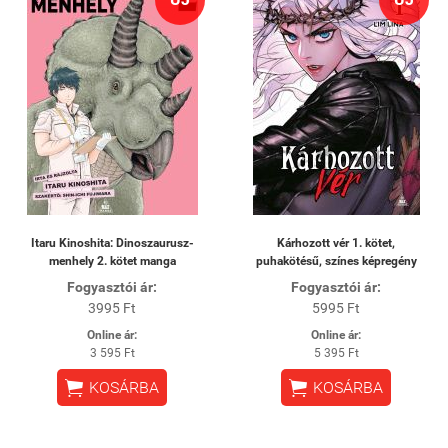
Itaru Kinoshita: Dinoszaurusz-
Kárhozott vér 1. kötet,
menhely 2. kötet manga
puhakötésű, színes képregény
Fogyasztói ár:
Fogyasztói ár:
3995 Ft
5995 Ft
Online ár:
Online ár:
3 595 Ft
5 395 Ft


KOSÁRBA
KOSÁRBA