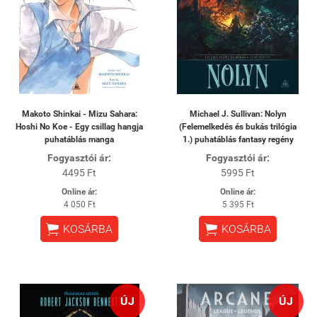
Makoto Shinkai - Mizu Sahara:
Michael J. Sullivan: Nolyn
Hoshi No Koe - Egy csillag hangja
(Felemelkedés és bukás trilógia
puhatáblás manga
1.) puhatáblás fantasy regény
Fogyasztói ár:
Fogyasztói ár:
4495 Ft
5995 Ft
Online ár:
Online ár:
4 050 Ft
5 395 Ft


KOSÁRBA
KOSÁRBA
ÚJ
ÚJ