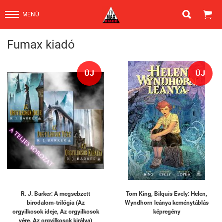


MENÜ
Fumax kiadó
ÚJ
ÚJ
R. J. Barker: A megsebzett
Tom King, Bilquis Evely: Helen,
birodalom-trilógia (Az
Wyndhorn leánya keménytáblás
orgyilkosok ideje, Az orgyilkosok
képregény
vére, Az orgyilkosok királya)