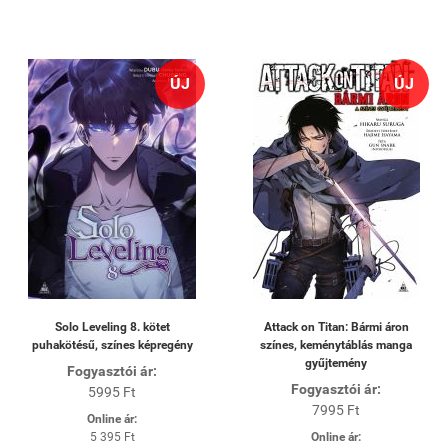
ÚJ
ÚJ
Solo Leveling 8. kötet
Attack on Titan: Bármi áron
puhakötésű, színes képregény
színes, keménytáblás manga
gyűjtemény
Fogyasztói ár:
Fogyasztói ár:
5995 Ft
7995 Ft
Online ár:
5 395 Ft
Online ár: