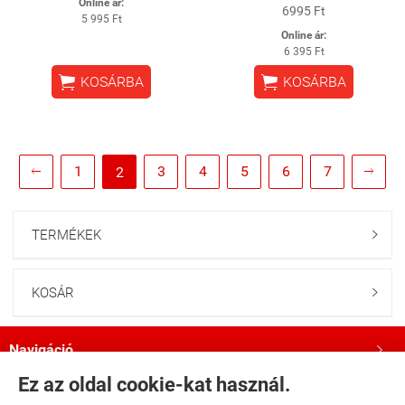
Online ár:
6995 Ft
5 995 Ft
Online ár:
6 395 Ft


KOSÁRBA
KOSÁRBA
1
3
4
5
6
7
2


TERMÉKEK

KOSÁR

Navigáció

Ez az oldal cookie-kat használ.
Saját fiók
