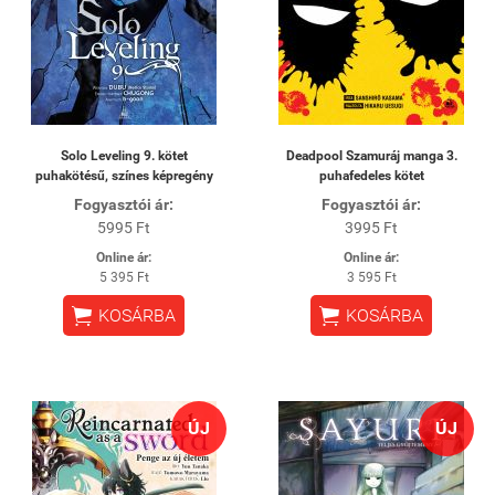
Solo Leveling 9. kötet
Deadpool Szamuráj manga 3.
puhakötésű, színes képregény
puhafedeles kötet
Fogyasztói ár:
Fogyasztói ár:
5995 Ft
3995 Ft
Online ár:
Online ár:
5 395 Ft
3 595 Ft


KOSÁRBA
KOSÁRBA
ÚJ
ÚJ