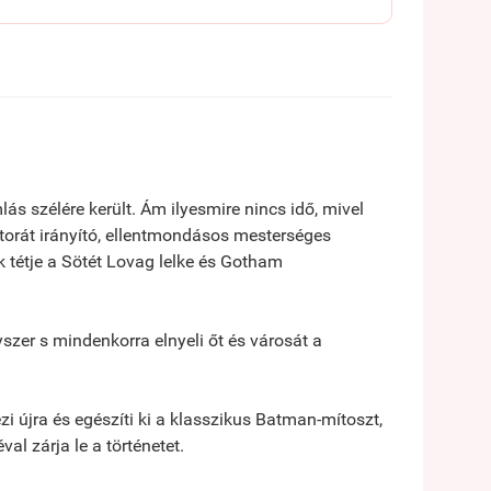
s szélére került. Ám ilyesmire nincs idő, mivel
torát irányító, ellentmondásos mesterséges
ek tétje a Sötét Lovag lelke és Gotham
zer s mindenkorra elnyeli őt és városát a
i újra és egészíti ki a klasszikus Batman-mítoszt,
al zárja le a történetet.