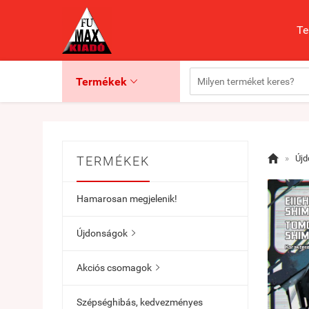
Te
Termékek


»
Új
TERMÉKEK
Hamarosan megjelenik!
Újdonságok

Akciós csomagok

Szépséghibás, kedvezményes