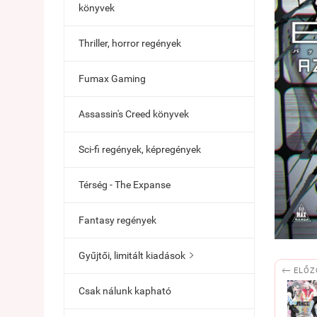
könyvek
Thriller, horror regények
Fumax Gaming
Assassin's Creed könyvek
Sci-fi regények, képregények
Térség - The Expanse
Fantasy regények
Gyűjtői, limitált kiadások


ELŐZ
Csak nálunk kapható