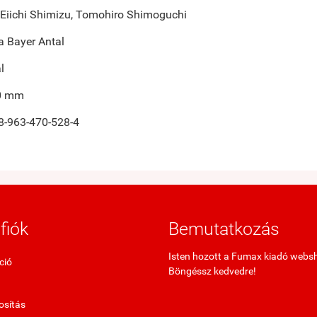
 Eiichi Shimizu, Tomohiro Shimoguchi
ta Bayer Antal
l
0 mm
8-963-470-528-4
fiók
Bemutatkozás
Isten hozott a Fumax kiadó webs
ció
Böngéssz kedvedre!
sítás