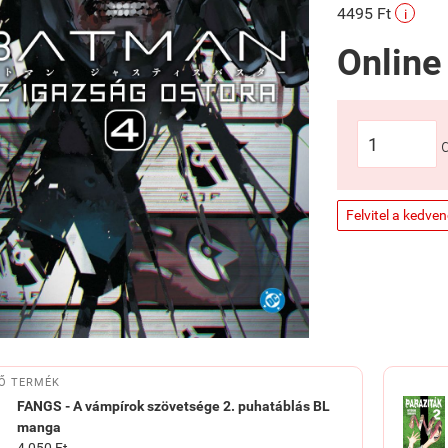
4495 Ft
i
Online
Felvitel a kedve
Ő TERMÉK
FANGS - A vámpírok szövetsége 2. puhatáblás BL
manga
4 050 Ft