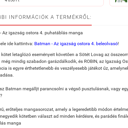
BI INFORMÁCIÓK A TERMÉKRŐL:
- Az igazság ostora 4. puhatáblás manga
ele ide kattintva:
Batman - Az igazság ostora 4. beleolvasó
!
 kötet letaglózó eseményeit követően a Sötét Lovag az összeomlá
l még mindig szabadon garázdálkodik, és ROBIN, az Igazság Os
encia is egyre érthetetlenebb és veszélyesebb játékot űz, amelyn
adása.
sz Batman megálljt parancsolni a végső pusztulásnak, vagy egys
g?
rű, erőteljes mangasorozat, amely a legeredetibb módon értelmez
negyedik kötetben választ ad minden kérdésre, és parádés finálév
lás manga