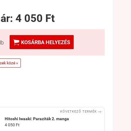
 ár:
4 050 Ft

KOSÁRBA HELYEZÉS
db
ncek közé »

KÖVETKEZŐ TERMÉK
Hitoshi Iwaaki: Paraziták 2. manga
4 050 Ft