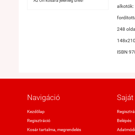
Az Ön kosara jelenleg üres!
alkotók:
fordítot
248 olda
148x21
ISBN 97
Navigáció
Saját 
Kezdőlap
Regisztrá
Regisztráció
Belépés
Kosár tartalma, megrendelés
Adatmódo