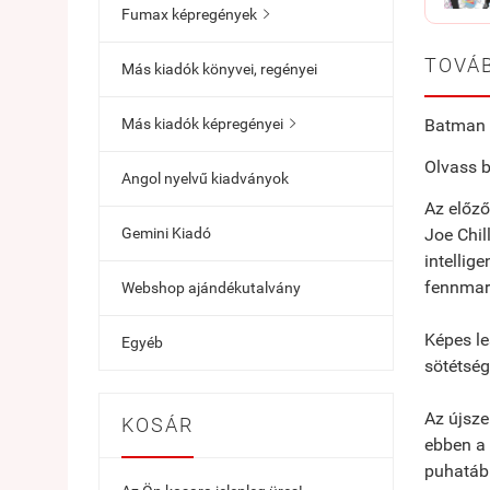
Fumax képregények

TOVÁB
Más kiadók könyvei, regényei
Batman 
Más kiadók képregényei

Olvass b
Angol nyelvű kiadványok
Az előző
Joe Chil
Gemini Kiadó
intellig
fennmar
Webshop ajándékutalvány
Képes le
Egyéb
sötétsé
Az újsze
KOSÁR
ebben a 
puhatáb