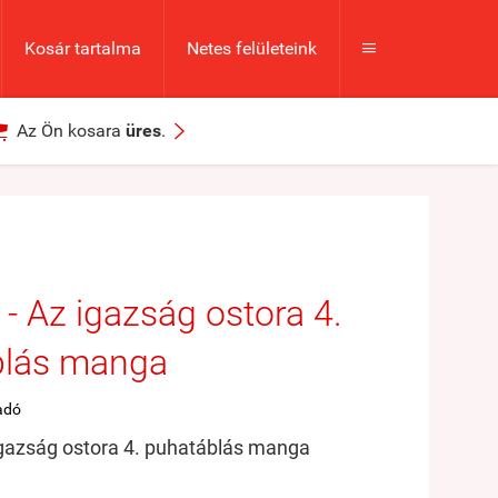
Kosár tartalma
Netes felületeink



Az Ön kosara
üres
.
- Az igazság ostora 4.
blás manga
adó
igazság ostora 4. puhatáblás manga