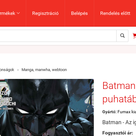
rmékek
Regisztráció
Belépés
Rendelés előtt


donságok
»
Manga, manwha, webtoon
Batman 
puhatá
Gyártó:
Fumax ki
Batman - Az 
Fogyasztói ár: