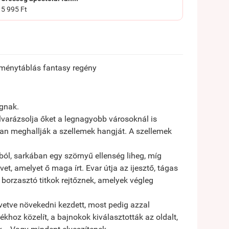
5 995 Ft
keménytáblás fantasy regény
ognak.
Elvarázsolja őket a legnagyobb városoknál is
an meghallják a szellemek hangját. A szellemek
ból, sarkában egy szörnyű ellenség liheg, míg
t, amelyet ő maga írt. Evar útja az ijesztő, tágas
n borzasztó titkok rejtőznek, amelyek végleg
vetve növekedni kezdett, most pedig azzal
ékhoz közelít, a bajnokok kiválasztották az oldalt,