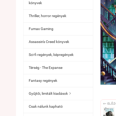
könyvek
Thriller, horror regények
Fumax Gaming
Assassin's Creed könyvek
Sci-fi regények, képregények
Térség - The Expanse
Fantasy regények
Gyűjtői, limitált kiadások


ELŐZ
Csak nálunk kapható