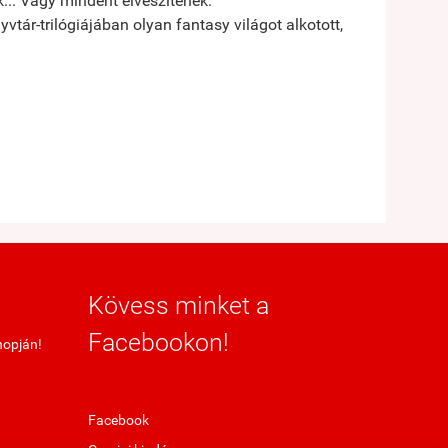
... Vagy mindent elveszítenek.
tár-trilógiájában olyan fantasy világot alkotott,
Kövess minket a
Facebookon!
hopján!
Facebook