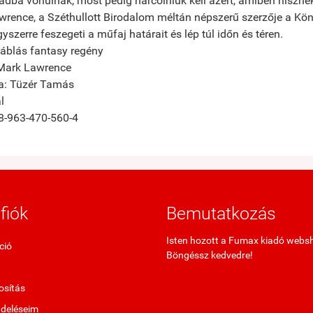
adba vonulnak, most pedig harcolniuk kell azért, amiben hisznek
rence, a Széthullott Birodalom méltán népszerű szerzője a Könyv
yszerre feszegeti a műfaj határait és lép túl időn és téren.
áblás fantasy regény
 Mark Lawrence
ta: Tüzér Tamás
l
8-963-470-560-4
fiók
Bemutatkozás
Isten hozott a Fumax kiadó webs
ció
Böngéssz kedvedre!
sítás
ndeléseim