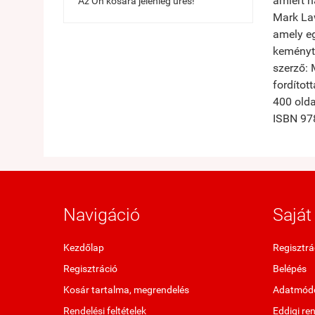
amiért h
Az Ön kosara jelenleg üres!
Mark Law
amely eg
keményt
szerző:
fordítot
400 olda
ISBN 97
Navigáció
Saját 
Kezdőlap
Regisztrá
Regisztráció
Belépés
Kosár tartalma, megrendelés
Adatmódo
Rendelési feltételek
Eddigi re