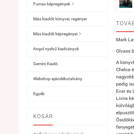
Fumax képregények

Más kiadók könyvei, regényei
TOVÁB
Más kiadók képregényei

Mark Law
Angol nyelvű kiadványok
Olvass b
A könyvt
Gemini Kiadó
Chelca é
nagyobb,
Webshop ajándékutalvány
pedig is
Evar és 
Egyéb
Livira k
külvilág
elpusztí
KOSÁR
Ősidőkke
fenyeget