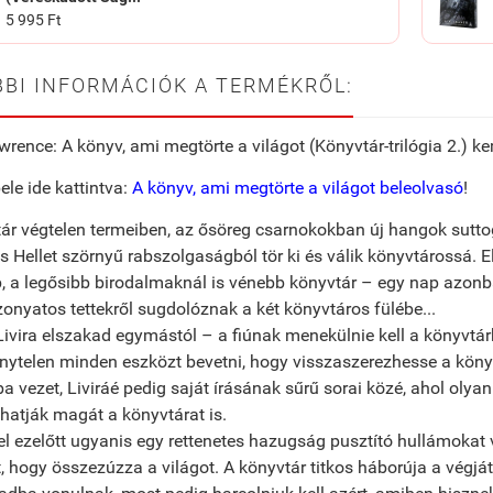
5 995 Ft
BI INFORMÁCIÓK A TERMÉKRŐL:
rence: A könyv, ami megtörte a világot (Könyvtár-trilógia 2.) 
ele ide kattintva:
A könyv, ami megtörte a világot beleolvasó
!
ár végtelen termeiben, az ősöreg csarnokokban új hangok sutt
s Hellet szörnyű rabszolgaságból tör ki és válik könyvtárossá. 
 a legősibb birodalmaknál is vénebb könyvtár – egy nap azonb
zonyatos tettekről sugdolóznak a két könyvtáros fülébe...
Livira elszakad egymástól – a fiúnak menekülnie kell a könyvtár
énytelen minden eszközt bevetni, hogy visszaszerezhesse a könyve
ba vezet, Liviráé pedig saját írásának sűrű sorai közé, ahol olya
thatják magát a könyvtárat is.
l ezelőtt ugyanis egy rettenetes hazugság pusztító hullámokat 
, hogy összezúzza a világot. A könyvtár titkos háborúja a végját