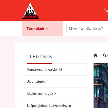
Te
Termékek


»
Új
TERMÉKEK
Hamarosan megjelenik!
Újdonságok

Akciós csomagok

Szépséghibás, kedvezményes