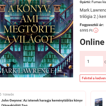
Gyártó:
Fumax ki
Mark Lawrence
trilógia 2.) 
Fogyasztói ár:
6995 Ft
i
Online
Felvitel a kedve
Ő TERMÉK
John Gwynne: Az istenek haragja keménytáblás könyv
(Véresküdött Sag...