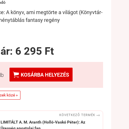
adó
: A könyv, ami megtörte a világot (Könyvtár-
keménytáblás fantasy regény
 ár:
6 295 Ft

KOSÁRBA HELYEZÉS
db
ncek közé »

KÖVETKEZŐ TERMÉK
LIMITÁLT A. M. Aranth (Holló-Vaskó Péter): Az
Üresség apostolai fan...