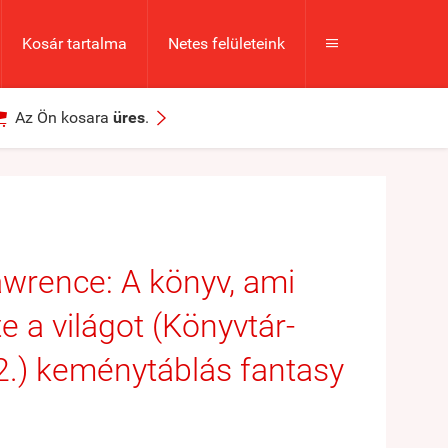
Kosár tartalma
Netes felületeink



Az Ön kosara
üres
.
wrence: A könyv, ami
e a világot (Könyvtár-
 2.) keménytáblás fantasy