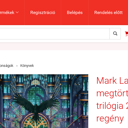
rmékek
Regisztráció
Belépés
Rendelés előtt


donságok
»
Könyvek
Mark La
megtört
trilógia
regény