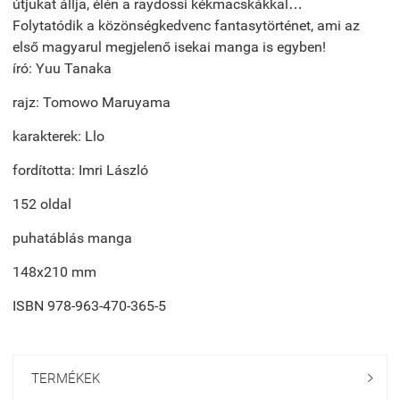
útjukat állja, élén a raydossi kékmacskákkal…
Folytatódik a közönségkedvenc fantasytörténet, ami az
első magyarul megjelenő isekai manga is egyben!
író: Yuu Tanaka
rajz: Tomowo Maruyama
karakterek: Llo
fordította: Imri László
152 oldal
puhatáblás manga
148x210 mm
ISBN 978-963-470-365-5
TERMÉKEK
