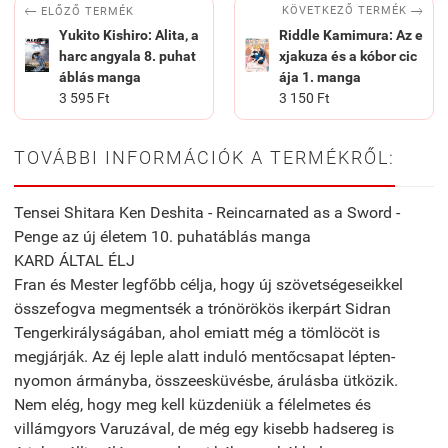


KÖVETKEZŐ TERMÉK
ELŐZŐ TERMÉK
Yukito Kishiro: Alita, a
Riddle Kamimura: Az e
harc angyala 8. puhat
xjakuza és a kóbor cic
áblás manga
ája 1. manga
3 595 Ft
3 150 Ft
TOVÁBBI INFORMÁCIÓK A TERMÉKRŐL:
Tensei Shitara Ken Deshita - Reincarnated as a Sword -
Penge az új életem 10. puhatáblás manga
KARD ÁLTAL ÉLJ
Fran és Mester legfőbb célja, hogy új szövetségeseikkel
összefogva megmentsék a trónörökös ikerpárt Sidran
Tengerkirályságában, ahol emiatt még a tömlöcöt is
megjárják. Az éj leple alatt induló mentőcsapat lépten-
nyomon ármányba, összeesküvésbe, árulásba ütközik.
Nem elég, hogy meg kell küzdeniük a félelmetes és
villámgyors Varuzával, de még egy kisebb hadsereg is