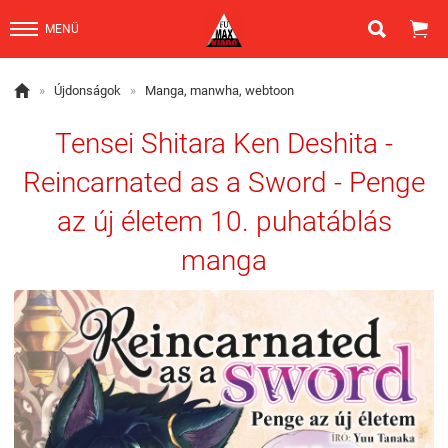


MENÜ

»
Újdonságok
»
Manga, manwha, webtoon
Tensei Shitara Ken Deshita -
Reincarnated as a Sword - Penge
az új életem 10. puhatáblás
manga