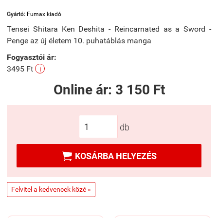
Gyártó:
Fumax kiadó
Tensei Shitara Ken Deshita - Reincarnated as a Sword -
Penge az új életem 10. puhatáblás manga
Fogyasztói ár:
3495 Ft
i
Online ár:
3 150 Ft
db

KOSÁRBA HELYEZÉS
Felvitel a kedvencek közé »