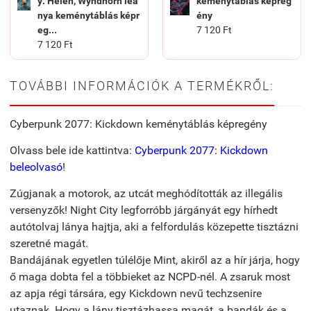
y: Helen, Wyndhorn leá
keménytáblás képreg
nya keménytáblás képr
ény
eg...
7 120 Ft
7 120 Ft
TOVÁBBI INFORMÁCIÓK A TERMÉKRŐL:
Cyberpunk 2077: Kickdown keménytáblás képregény
Olvass bele ide kattintva:
Cyberpunk 2077: Kickdown
beleolvasó
!
Zúgjanak a motorok, az utcát meghódították az illegális
versenyzők! Night City legforróbb járgányát egy hírhedt
autótolvaj lánya hajtja, aki a felfordulás közepette tisztázni
szeretné magát.
Bandájának egyetlen túlélője Mint, akiről az a hír járja, hogy
ő maga dobta fel a többieket az NCPD-nél. A zsaruk most
az apja régi társára, egy Kickdown nevű techzsenire
utaznak. Hogy a lány tisztázhassa magát, a bandák és a