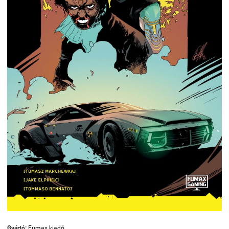
Gyártó:
Fumax kiadó