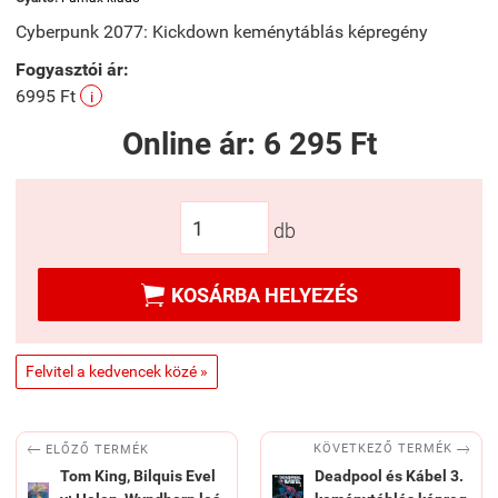
Cyberpunk 2077: Kickdown keménytáblás képregény
Fogyasztói ár:
6995 Ft
i
Online ár:
6 295 Ft
db

KOSÁRBA HELYEZÉS
Felvitel a kedvencek közé »


KÖVETKEZŐ TERMÉK
ELŐZŐ TERMÉK
Tom King, Bilquis Evel
Deadpool és Kábel 3.