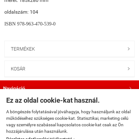
méret: 185x280 mm
oldalszám: 104
ISBN 978-963-470-539-0
TERMÉKEK

KOSÁR

Navigáció

Ez az oldal cookie-kat használ.
Saját fiók

A böngészés folytatásával jóváhagyja, hogy használjunk az oldal
működéséhez szükséges cookie-kat. Statisztikai, marketing célú
Bemutatkozás

vagy személyre szabással kapcsolatos cookie-kat csak az Ön
hozzájárulása után használunk.
Kövess minket a Facebookon!
