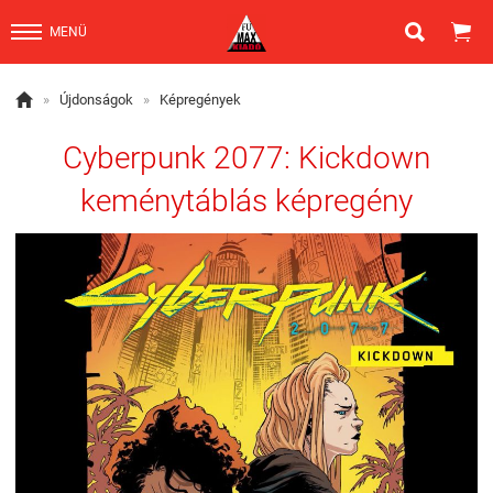


MENÜ

»
Újdonságok
»
Képregények
Cyberpunk 2077: Kickdown
keménytáblás képregény