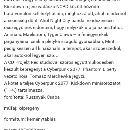
Kickdown fejére vadászó NCPD között húzódó
határvonalon kell helyt állnia, méghozzá ott, ahol mindenről
a sebesség dönt. Ahol Night City bandái rendszeresen
összegyűlnek eldönteni, hogy melyikük uralja az aszfaltot.
Animals, Maelstrom, Tyger Claws – a fenegyerekek
járgányainál csak a pletyka száguld gyorsabban, Mint
pedig készen áll kihasználni a tempót, akár szóbeszédről,
akár autókról legyen szó…
A CD Projekt Red stúdióval szoros együttműködésben
készült képregényt a Cyberpunk 2077: Phantom Liberty
vezető írója, Tomasz Marchewka jegyzi.
A kötet a teljes Cyberpunk 2077: Kickdown minisorozatot
(1–4.) tartalmazza.
fordította: Rusznyák Csaba
műfaj: képregény
formátum: keménytáblás