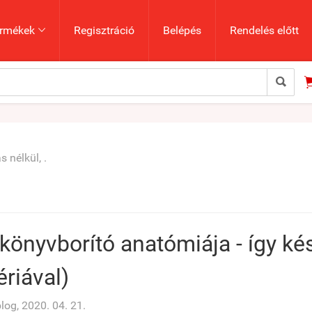
rmékek
Regisztráció
Belépés
Rendelés előtt


s nélkül, .
könyvborító anatómiája - így kés
ériával)
og, 2020. 04. 21.