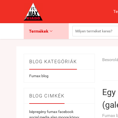
Te
Termékek

Besorolá
BLOG KATEGÓRIÁK
Fumax blog
Egy 
BLOG CIMKÉK
(gal
képregény
fumax
facebook
Fumax bl
social media
alan moore
könyv