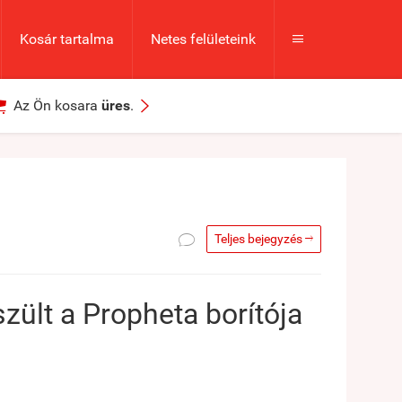
Kosár tartalma
Netes felületeink



Az Ön kosara
üres
.

Teljes bejegyzés

zült a Propheta borítója