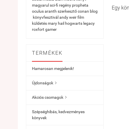
magyarul
sci-fi
regény
propheta
Egy kön
oculus
aranth
szerkesztő
conan
blog
könyvfesztivál
andy
weir
film
küldetés
mary
hail
hogwarts
legacy
roxfort
gamer
TERMÉKEK
Hamarosan megjelenik!
Újdonságok

Akciós csomagok

Szépséghibás, kedvezményes
könyvek