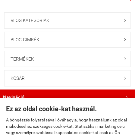
BLOG KATEGÓRIÁK

BLOG CIMKÉK

TERMÉKEK

KOSÁR

Navigáció

Ez az oldal cookie-kat használ.
Saját fiók

A böngészés folytatásával jóváhagyja, hogy használjunk az oldal
működéséhez szükséges cookie-kat. Statisztikai, marketing célú
Bemutatkozás

vagy személyre szabással kapcsolatos cookie-kat csak az Ön