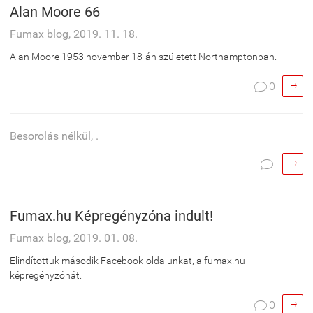
Alan Moore 66
Fumax blog, 2019. 11. 18.
Alan Moore 1953 november 18-án született Northamptonban.

0

Besorolás nélkül, .


Fumax.hu Képregényzóna indult!
Fumax blog, 2019. 01. 08.
Elindítottuk második Facebook-oldalunkat, a fumax.hu
képregényzónát.

0
