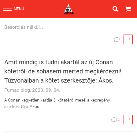


MENÜ
Besorolás nélkül, .


Amit mindig is tudni akartál az új Conan
kötetről, de sohasem merted megkérdezni!
Tűzvonalban a kötet szerkesztője: Ákos.
Fumax blog, 2020. 09. 04.
A Conan kegyetlen kardja 3. kötetéről mesél a képregény
szerkesztője, Ákos

0
