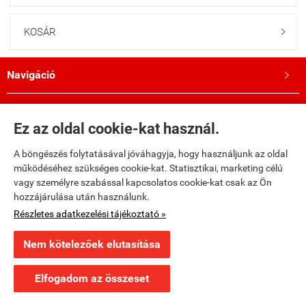
KOSÁR

Navigáció

Saját fiók

Ez az oldal cookie-kat használ.
Bemutatkozás

A böngészés folytatásával jóváhagyja, hogy használjunk az oldal
működéséhez szükséges cookie-kat. Statisztikai, marketing célú
Kövess minket a Facebookon!
vagy személyre szabással kapcsolatos cookie-kat csak az Ön

hozzájárulása után használunk.
Részletes adatkezelési tájékoztató »
fumax.hu -
Fumax Kft.
-
ÁSZF
-
Adatkezelési tájékoztató
Nem kötelezőek elutasítása
Webáruház készítés
a StartÜzlettel.
Elfogadom az összeset