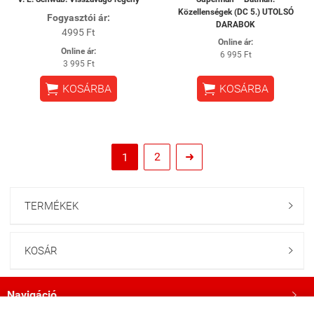
Közellenségek (DC 5.) UTOLSÓ
Fogyasztói ár:
DARABOK
4995 Ft
Online ár:
Online ár:
6 995 Ft
3 995 Ft


KOSÁRBA
KOSÁRBA
2
1

TERMÉKEK

KOSÁR

Navigáció
