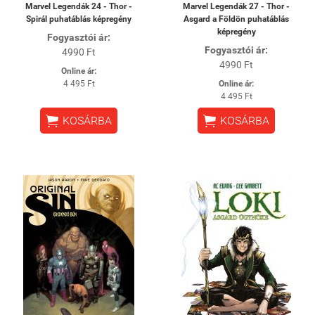
Marvel Legendák 24 - Thor -
Marvel Legendák 27 - Thor -
Spirál puhatáblás képregény
Asgard ​a Földön puhatáblás
képregény
Fogyasztói ár:
Fogyasztói ár:
4990 Ft
4990 Ft
Online ár:
4 495 Ft
Online ár:
4 495 Ft


KOSÁRBA
KOSÁRBA