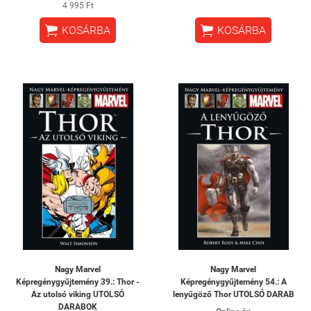
4 995 Ft


KOSÁRBA
KOSÁRBA
Nagy Marvel
Nagy Marvel
Képregénygyűjtemény 39.: Thor -
Képregénygyűjtemény 54.: A
​Az utolsó viking UTOLSÓ
lenyűgöző Thor UTOLSÓ DARAB
DARABOK