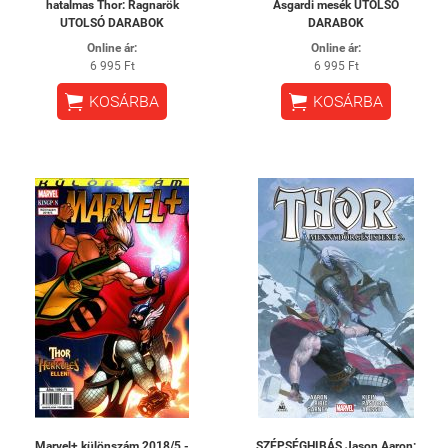
hatalmas Thor: Ragnarök
Asgardi mesék UTOLSÓ
UTOLSÓ DARABOK
DARABOK
Online ár:
Online ár:
6 995 Ft
6 995 Ft


KOSÁRBA
KOSÁRBA
Marvel+ különszám 2018/5 -
SZÉPSÉGHIBÁS Jason Aaron: