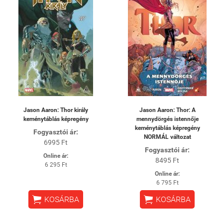
Jason Aaron: Thor király
Jason Aaron: Thor: A
keménytáblás képregény
mennydörgés istennője
keménytáblás képregény
Fogyasztói ár:
NORMÁL változat
6995 Ft
Fogyasztói ár:
Online ár:
8495 Ft
6 295 Ft
Online ár:
6 795 Ft


KOSÁRBA
KOSÁRBA