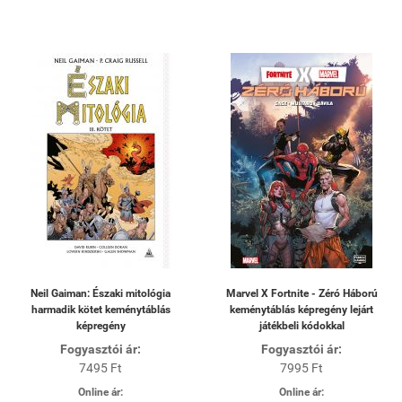
Neil Gaiman: Északi mitológia
Marvel X Fortnite - Zéró Háború
harmadik kötet keménytáblás
keménytáblás képregény lejárt
képregény
játékbeli kódokkal
Fogyasztói ár:
Fogyasztói ár:
7495 Ft
7995 Ft
Online ár:
Online ár: