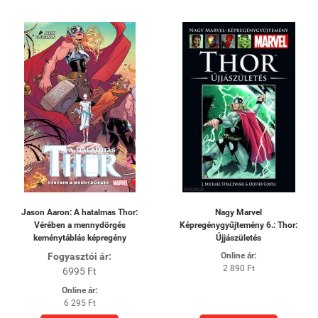
Jason Aaron: A hatalmas Thor:
Nagy Marvel
Vérében a mennydörgés
Képregénygyűjtemény 6.: Thor:
keménytáblás képregény
Újjászületés
Fogyasztói ár:
Online ár:
2 890 Ft
6995 Ft
Online ár:
6 295 Ft