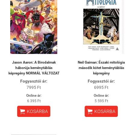
Jason Aaron: A Birodalmak
Neil Gaiman: Északi mitológia
háborúja keménytáblás
második kötet keménytáblás
képregény NORMÁL VÁLTOZAT
képregény
Fogyasztói ár:
Fogyasztói ár:
7995 Ft
6995 Ft
Online ár:
Online ár:
6 395 Ft
5 595 Ft


KOSÁRBA
KOSÁRBA