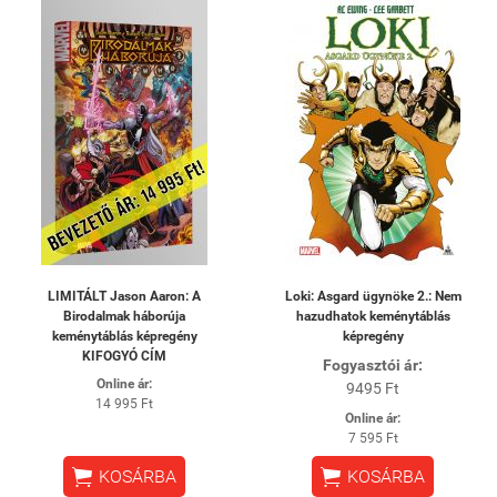
LIMITÁLT Jason Aaron: A
Loki: Asgard ügynöke 2.: Nem
Birodalmak háborúja
hazudhatok keménytáblás
keménytáblás képregény
képregény
KIFOGYÓ CÍM
Fogyasztói ár:
Online ár:
9495 Ft
14 995 Ft
Online ár:
7 595 Ft


KOSÁRBA
KOSÁRBA