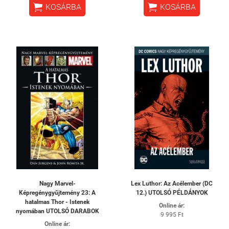


KOSÁRBA
KOSÁRBA
Nagy Marvel-
Lex Luthor: Az Acélember (DC
Képregénygyűjtemény 23: A
12.) UTOLSÓ PÉLDÁNYOK
hatalmas Thor - Istenek
Online ár:
nyomában UTOLSÓ DARABOK
9 995 Ft
Online ár: