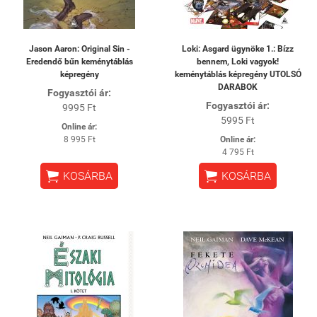
Jason Aaron: Original Sin -
Loki: Asgard ügynöke 1.: Bízz
Eredendő bűn keménytáblás
bennem, Loki vagyok!
képregény
keménytáblás képregény UTOLSÓ
DARABOK
Fogyasztói ár:
Fogyasztói ár:
9995 Ft
5995 Ft
Online ár:
8 995 Ft
Online ár:
4 795 Ft


KOSÁRBA
KOSÁRBA