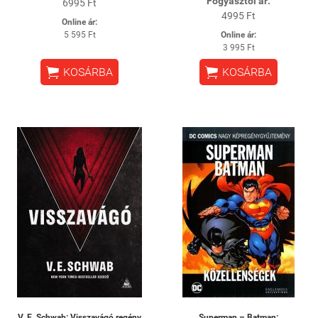
Fogyasztói ár:
6995 Ft
4995 Ft
Online ár:
5 595 Ft
Online ár:
3 995 Ft


KOSÁRBA
KOSÁRBA
V. E. Schwab: Visszavágó regény
Superman – Batman: