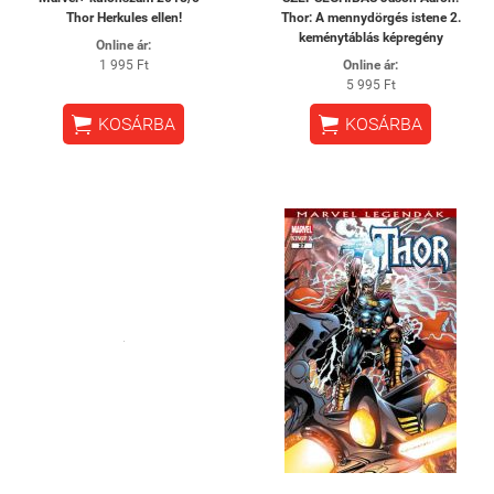
Thor Herkules ellen!
Thor: A mennydörgés istene 2.
keménytáblás képregény
Online ár:
1 995 Ft
Online ár:
5 995 Ft


KOSÁRBA
KOSÁRBA