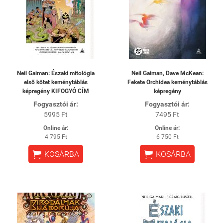
Neil Gaiman: Északi mitológia
Neil Gaiman, Dave McKean:
első kötet keménytáblás
Fekete Orchidea keménytáblás
képregény KIFOGYÓ CÍM
képregény
Fogyasztói ár:
Fogyasztói ár:
5995 Ft
7495 Ft
Online ár:
Online ár:
4 795 Ft
6 750 Ft


KOSÁRBA
KOSÁRBA