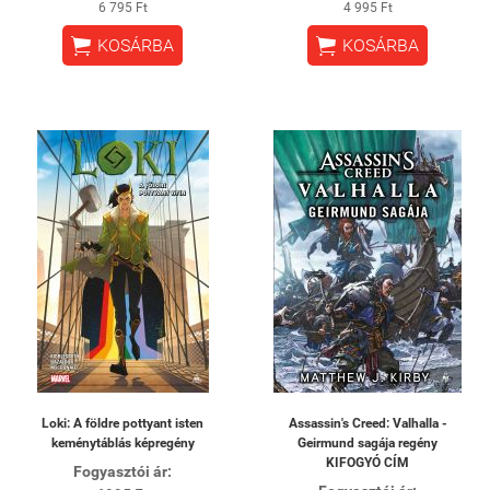
6 795 Ft
4 995 Ft


KOSÁRBA
KOSÁRBA
Loki: A földre pottyant isten
Assassin's Creed: Valhalla -
keménytáblás képregény
Geirmund sagája regény
KIFOGYÓ CÍM
Fogyasztói ár: