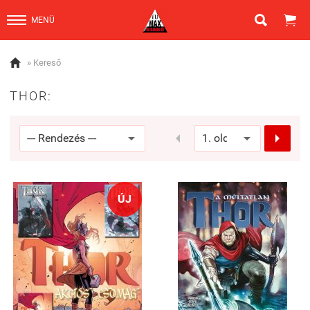


MENÜ

» Kereső
THOR:


ÚJ