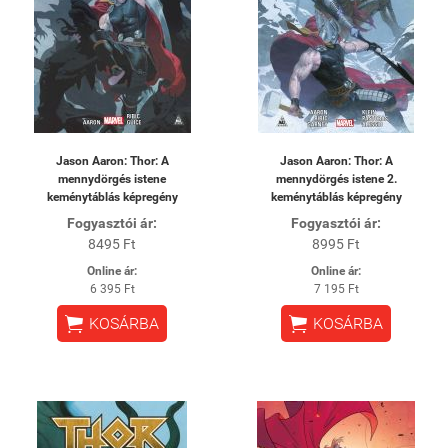
Jason Aaron: Thor: A
Jason Aaron: Thor: A
mennydörgés istene
mennydörgés istene 2.
keménytáblás képregény
keménytáblás képregény
Fogyasztói ár:
Fogyasztói ár:
8495 Ft
8995 Ft
Online ár:
Online ár:
6 395 Ft
7 195 Ft


KOSÁRBA
KOSÁRBA