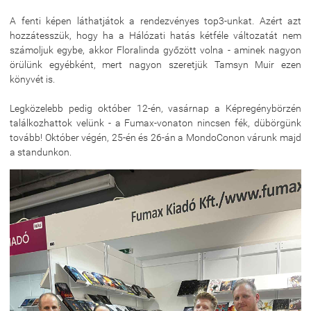
A fenti képen láthatjátok a rendezvényes top3-unkat. Azért azt
hozzátesszük, hogy ha a Hálózati hatás kétféle változatát nem
számoljuk egybe, akkor Floralinda győzött volna - aminek nagyon
örülünk egyébként, mert nagyon szeretjük Tamsyn Muir ezen
könyvét is.
Legközelebb pedig október 12-én, vasárnap a Képregénybörzén
találkozhattok velünk - a Fumax-vonaton nincsen fék, dübörgünk
tovább! Október végén, 25-én és 26-án a MondoConon várunk majd
a standunkon.