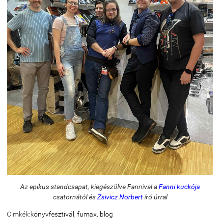
Az epikus standcsapat, kiegészülve Fannival a
Fanni kuckója
csatornától és
Zsivicz Norbert
író úrral
Cimkék:
könyvfesztivál
,
fumax
,
blog