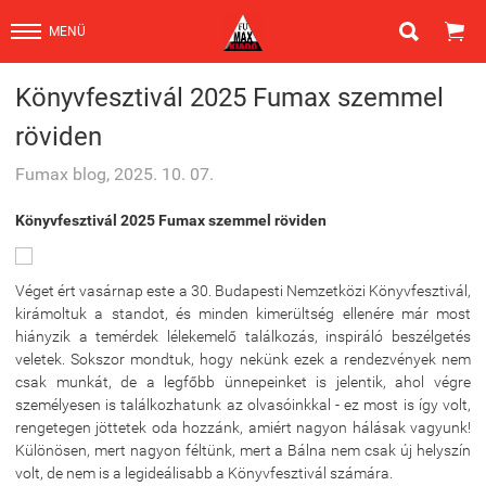


MENÜ
Könyvfesztivál 2025 Fumax szemmel
röviden
Fumax blog, 2025. 10. 07.
Könyvfesztivál 2025 Fumax szemmel röviden
Véget ért vasárnap este a 30. Budapesti Nemzetközi Könyvfesztivál,
kirámoltuk a standot, és minden kimerültség ellenére már most
hiányzik a temérdek lélekemelő találkozás, inspiráló beszélgetés
veletek. Sokszor mondtuk, hogy nekünk ezek a rendezvények nem
csak munkát, de a legfőbb ünnepeinket is jelentik, ahol végre
személyesen is találkozhatunk az olvasóinkkal - ez most is így volt,
rengetegen jöttetek oda hozzánk, amiért nagyon hálásak vagyunk!
Különösen, mert nagyon féltünk, mert a Bálna nem csak új helyszín
volt, de nem is a legideálisabb a Könyvfesztivál számára.