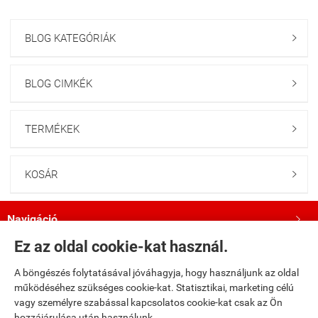
BLOG KATEGÓRIÁK

BLOG CIMKÉK

TERMÉKEK

KOSÁR

Navigáció

Ez az oldal cookie-kat használ.
Saját fiók

A böngészés folytatásával jóváhagyja, hogy használjunk az oldal
működéséhez szükséges cookie-kat. Statisztikai, marketing célú
Bemutatkozás

vagy személyre szabással kapcsolatos cookie-kat csak az Ön
hozzájárulása után használunk.