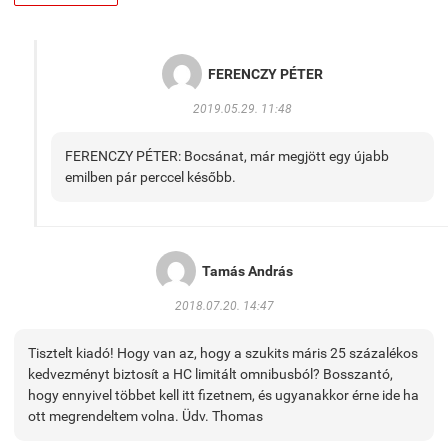
FERENCZY PÉTER
2019.05.29. 11:48
FERENCZY PÉTER: Bocsánat, már megjött egy újabb
emilben pár perccel később.
Tamás András
2018.07.20. 14:47
Tisztelt kiadó! Hogy van az, hogy a szukits máris 25 százalékos
kedvezményt biztosít a HC limitált omnibusból? Bosszantó,
hogy ennyivel többet kell itt fizetnem, és ugyanakkor érne ide ha
ott megrendeltem volna. Üdv. Thomas