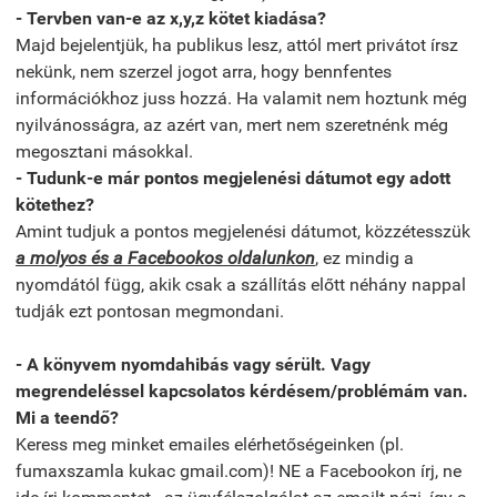
- Tervben van-e az x,y,z kötet kiadása?
Majd bejelentjük, ha publikus lesz, attól mert privátot írsz
nekünk, nem szerzel jogot arra, hogy bennfentes
információkhoz juss hozzá. Ha valamit nem hoztunk még
nyilvánosságra, az azért van, mert nem szeretnénk még
megosztani másokkal.
- Tudunk-e már pontos megjelenési dátumot egy adott
kötethez?
Amint tudjuk a pontos megjelenési dátumot, közzétesszük
a molyos és a Facebookos oldalunkon
, ez mindig a
nyomdától függ, akik csak a szállítás előtt néhány nappal
tudják ezt pontosan megmondani.
- A könyvem nyomdahibás vagy sérült. Vagy
megrendeléssel kapcsolatos kérdésem/problémám van.
Mi a teendő?
Keress meg minket emailes elérhetőségeinken (pl.
fumaxszamla kukac gmail.com)! NE a Facebookon írj, ne