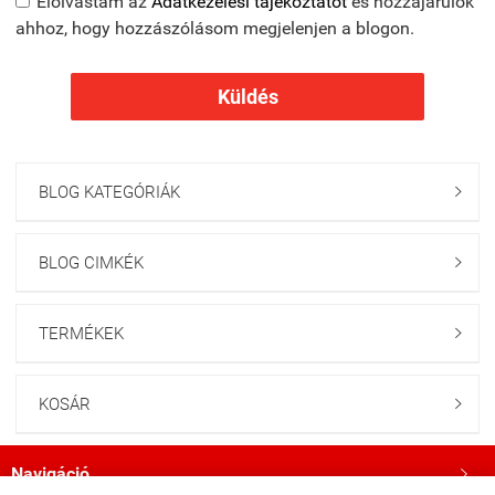
Elolvastam az
Adatkezelési tájékoztatót
és hozzájárulok
ahhoz, hogy hozzászólásom megjelenjen a blogon.
Küldés
BLOG KATEGÓRIÁK

BLOG CIMKÉK

TERMÉKEK

KOSÁR

Navigáció
