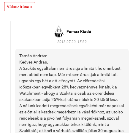
Válasz írása »
Fumax Kiadó
2018.07.20. 15:39
Tamás András:
Kedves András,
A Szukits egyáltalán nem árusítja a limitált hc omnibust,
mert abból nem kap. Már mi sem árusítjuk a limitáltat,
ugyanis egy hét alatt elfogyott. Az előrendelési
időszakban egyébként 28% kedvezménnyel kínáltuk a
Watchment - ahogy a Szukits is csak az előrendelési
szakaszban adja 25%-kal, utána náluk is 20 körül lesz.
A nálunk leadott megrendelések egyébként már napokkal
ez előtt el is kezdtek megérkezni a vásárlókhoz, az utolsó
rendelések is a jövő hét folyamán megérkeznek, szóval
nem igaz, hogy ugyanakkor érkezik tőlünk, mint a
Szukitstól, akiknél a várható szállítás július 30-augusztus