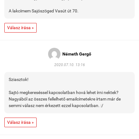
A lakcímem Sajószöged Vasút út 70.
Válasz írása »
Németh Gergő
2020.07.10. 13:16
Sziasztok!
Sajtó megkereséssel kapcsolatban hová lehet írni nektek?
Nagyából az összes fellelhető emailcímetekre írtam már de
semmi válasz nem érkezett ezzel kapcsolatban. :/
Válasz írása »