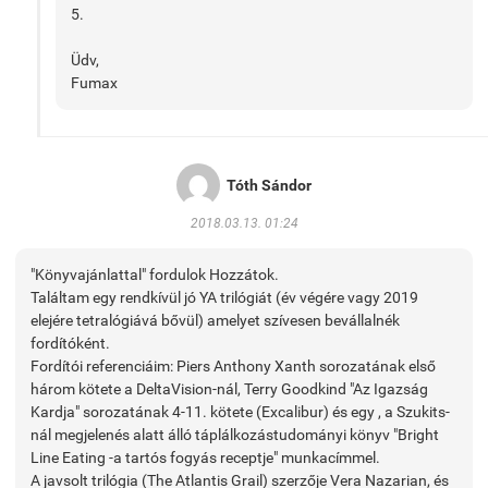
5.
Üdv,
Fumax
Tóth Sándor
2018.03.13. 01:24
"Könyvajánlattal" fordulok Hozzátok.
Találtam egy rendkívül jó YA trilógiát (év végére vagy 2019
elejére tetralógiává bővül) amelyet szívesen bevállalnék
fordítóként.
Fordítói referenciáim: Piers Anthony Xanth sorozatának első
három kötete a DeltaVision-nál, Terry Goodkind "Az Igazság
Kardja" sorozatának 4-11. kötete (Excalibur) és egy , a Szukits-
nál megjelenés alatt álló táplálkozástudományi könyv "Bright
Line Eating -a tartós fogyás receptje" munkacímmel.
A javsolt trilógia (The Atlantis Grail) szerzője Vera Nazarian, és