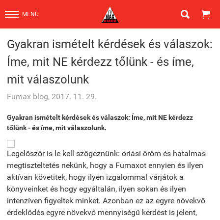


MENÜ
Gyakran ismételt kérdések és válaszok:
Íme, mit NE kérdezz tőlünk - és íme,
mit válaszolunk
Fumax blog, 2017. 11. 29.
Gyakran ismételt kérdések és válaszok: Íme, mit NE kérdezz
tőlünk - és íme, mit válaszolunk.
Legelőször is le kell szögeznünk: óriási öröm és hatalmas
megtiszteltetés nekünk, hogy a Fumaxot ennyien és ilyen
aktívan követitek, hogy ilyen izgalommal várjátok a
könyveinket és hogy egyáltalán, ilyen sokan és ilyen
intenzíven figyeltek minket. Azonban ez az egyre növekvő
érdeklődés egyre növekvő mennyiségű kérdést is jelent,