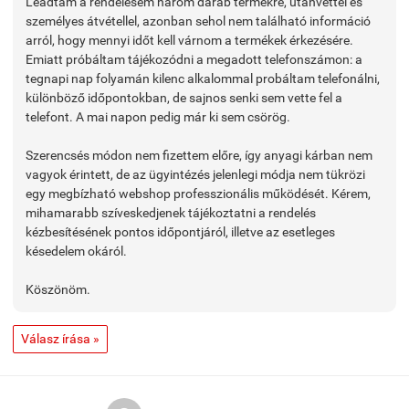
Leadtam a rendelésem három darab termékre, utánvéttel és
személyes átvétellel, azonban sehol nem található információ
arról, hogy mennyi időt kell várnom a termékek érkezésére.
Emiatt próbáltam tájékozódni a megadott telefonszámon: a
tegnapi nap folyamán kilenc alkalommal probáltam telefonálni,
különböző időpontokban, de sajnos senki sem vette fel a
telefont. A mai napon pedig már ki sem csörög.
Szerencsés módon nem fizettem előre, így anyagi kárban nem
vagyok érintett, de az ügyintézés jelenlegi módja nem tükrözi
egy megbízható webshop professzionális működését. Kérem,
mihamarabb szíveskedjenek tájékoztatni a rendelés
kézbesítésének pontos időpontjáról, illetve az esetleges
késedelem okáról.
Köszönöm.
Válasz írása »