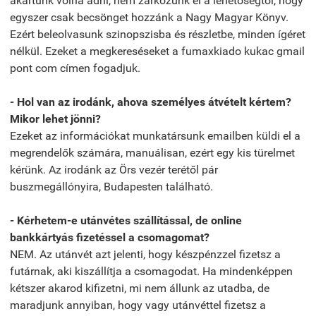
akartunk volna adni, nem zárkózunk el a lehetőségtől, hogy
egyszer csak becsönget hozzánk a Nagy Magyar Könyv.
Ezért beleolvasunk szinopszisba és részletbe, minden ígéret
nélkül. Ezeket a megkereséseket a fumaxkiado kukac gmail
pont com címen fogadjuk.
- Hol van az irodánk, ahova személyes átvételt kértem?
Mikor lehet jönni?
Ezeket az információkat munkatársunk emailben küldi el a
megrendelők számára, manuálisan, ezért egy kis türelmet
kérünk. Az irodánk az Örs vezér terétől pár
buszmegállónyira, Budapesten található.
- Kérhetem-e utánvétes szállítással, de online
bankkártyás fizetéssel a csomagomat?
NEM. Az utánvét azt jelenti, hogy készpénzzel fizetsz a
futárnak, aki kiszállítja a csomagodat. Ha mindenképpen
kétszer akarod kifizetni, mi nem állunk az utadba, de
maradjunk annyiban, hogy vagy utánvéttel fizetsz a