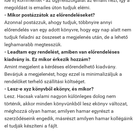
ide írj kommentet - az ügyfélszolgálat az emailt nézi, így a
megoldást is emailes úton tudjuk elérni.
- Mikor postázzátok az előrendeléseket?
Azonnal postázzuk, ahogy tudjuk, többnyire annyi
előrendelés van egy adott könyvre, hogy egy nap alatt nem
tudjuk feladni az összeset a megjelenés után, de a lehető
leghamarabb megtesszük.
- Leadtam egy rendelést, amiben van előrendeléses
kiadvány is. Ez mikor érkezik hozzám?
Amint megjelent a kérdéses előrendelhető kiadvány.
Bevárjuk a megjelenést, hogy ezzel is minimalizáljuk a
rendelőket terhelő szállítási költséget.
- Lesz-e xyz könyvből ekönyv, és mikor?
Lesz. Hacsak valami nagyon különleges dolog nem
történik, akkor minden könyvünkből lesz ekönyv változat,
méghozzá olyan hamar, amilyen hamar egyrészt a
szerződéseink engedik, másrészt amilyen hamar kollégáink
el tudják készíteni a fájlt.