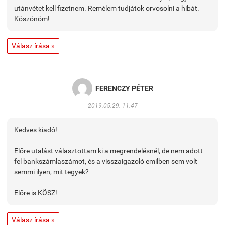
utánvétet kell fizetnem. Remélem tudjátok orvosolni a hibát.
Köszönöm!
Válasz írása »
FERENCZY PÉTER
2019.05.29. 11:47
Kedves kiadó!
Előre utalást választottam ki a megrendelésnél, de nem adott
fel bankszámlaszámot, és a visszaigazoló emilben sem volt
semmi ilyen, mit tegyek?
Előre is KÖSZ!
Válasz írása »