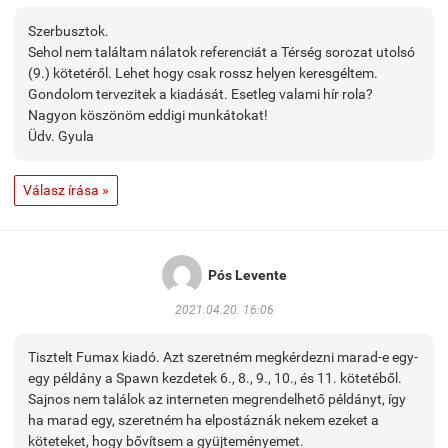
Szerbusztok.
Sehol nem találtam nálatok referenciát a Térség sorozat utolsó
(9.) kötetéről. Lehet hogy csak rossz helyen keresgéltem.
Gondolom tervezitek a kiadását. Esetleg valami hír rola?
Nagyon köszönöm eddigi munkátokat!
Üdv. Gyula
Válasz írása »
Pós Levente
2021.04.20. 16:06
Tisztelt Fumax kiadó. Azt szeretném megkérdezni marad-e egy-
egy példány a Spawn kezdetek 6., 8., 9., 10., és 11. kötetéből.
Sajnos nem találok az interneten megrendelhető példányt, így
ha marad egy, szeretném ha elpostáznák nekem ezeket a
köteteket, hogy bővítsem a gyüjteményemet.