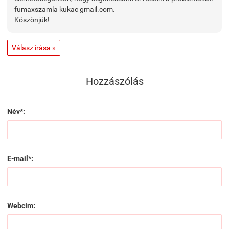
fumaxszamla kukac gmail.com.
Köszönjük!
Válasz írása »
Hozzászólás
Név*:
E-mail*:
Webcím: