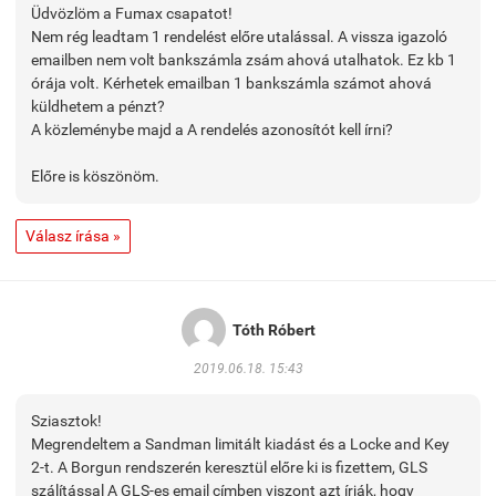
Üdvözlöm a Fumax csapatot!
Nem rég leadtam 1 rendelést előre utalással. A vissza igazoló
emailben nem volt bankszámla zsám ahová utalhatok. Ez kb 1
órája volt. Kérhetek emailban 1 bankszámla számot ahová
küldhetem a pénzt?
A közleménybe majd a A rendelés azonosítót kell írni?
Előre is köszönöm.
Válasz írása »
Tóth Róbert
2019.06.18. 15:43
Sziasztok!
Megrendeltem a Sandman limitált kiadást és a Locke and Key
2-t. A Borgun rendszerén keresztül előre ki is fizettem, GLS
szálítással A GLS-es email címben viszont azt írják, hogy