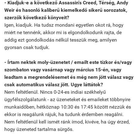
- Kiadjuk-e a következő Assassin's Creed, Térség, Andy
Weir és hasonló kaliberű kiemelkedő sikerű sorozatok,
szerzők következő könyveit?
Igen, kiadjuk. Ha tudsz mondani egyetlen okot rá, hogy
miért ne tennénk, akkor mi is elgondolkodunk rajta, de
addig ezt gondolkodás nélkül tesszük meg, amilyen
gyorsan csak tudjuk.
- Írtam nektek moly-üzenetet / emailt este tízkor és/vagy
szombaton vagy vasárnap vagy március 15-én, vagy
leadtam a megrendelésemet és még nem jött válasz vagy
csak automatikus válasz jött. Ugye láttátok?
Nem feltétlenül. Nincs 0-24-es indiai székhelyű
ügyfélszolgálatunk - az üzeneteket és emaileket többnyire
munkaidőben, hétköznap 10:30 és 17:45 között nézzük és
ekkor is reagálunk rájuk, ha tudunk érdemben reagálni.
Nem feltétlenül kell ismét ránk írnod, kivéve, ha úgy érzed,
hogy üzeneted tartalma sürgős.