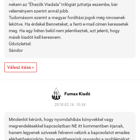
nekem az "Éhezők Viadala" trilógiát juttatja eszembe, bár
véleményem szerint annál jobb.
Tudomásom szerint a magyar fordítási jogok még nincsenek
lekötve. Ha érdekel Benneteket, a fenti e-mail címen keressetek
meg. Ha egy héten belül nem jelentkeztek, azt jelenti, hogy
másik kiadót kell keresnem.
Üdvözlettel:
Sándor
Válasz írása »
Fumax Kiadó
2018.02.16. 10:34
Mindenkit kérünk, hogy nyomdahibás könyvekkel vagy
megrendelésekkel kapcsolatban NE itt kommentben írjanak,
hanem legyenek szívesek felvenni velünk a kapcsolatot emailes
elérhetőségünkön, hogy segíthessünk orvosolni a problémákat: