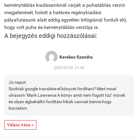
keménytáblás kiadásainknál várják a puhatáblás verzió
megjelenését, holott a hatéves regénykiadási
pályafutásunk alatt eddig egyetlen trilógiánál fordult elő,
hogy volt puha és keménytáblás verziója is.
A bejegyzés eddigi hozzászólásai:
Kerekes Szandra
2025.09.09. 21:42
Jo napot
Szoktak google translate-el könyvet fordítani? Mert most
olvasom ‘Mark Lawrence A könyv amit nem fogott tüz’ müvét
és olyan égbekiáltó fordítási hibák vannak benne hogy
borzalom.
Válasz írása »