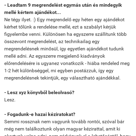
- Leadtam 9 megrendelést egymás után és mindegyik
mellé kértem ajándékot...
Ne tégy ilyet. :) Egy megrendelő egy héten egy ajándékot
kérhet tőlünk a rendelése mellé, ezt a szabályt kérjük
figyelembe venni. Különösen ha egyszerre szállítunk több
összevont megrendelést, az technikailag egy
megrendelésnek minősül, így egyetlen ajándékot tudunk
mellé adni. Az egyszerre megjelenő kiadványok
előrendelésére is ugyanez vonatkozik - hiába rendeled meg
1-2 hét különbséggel, mi egyben postázzuk, így egy
megrendelésnek tekintjük, egy választható ajándékkal.
- Lesz xyz könyvből beleolvasó?
Lesz.
- Fogadunk-e hazai kéziratokat?
Semmi rossznak nem vagyunk tovább rontói, szóval bár
még nem találkoztunk olyan magyar kézirattal, amit ki