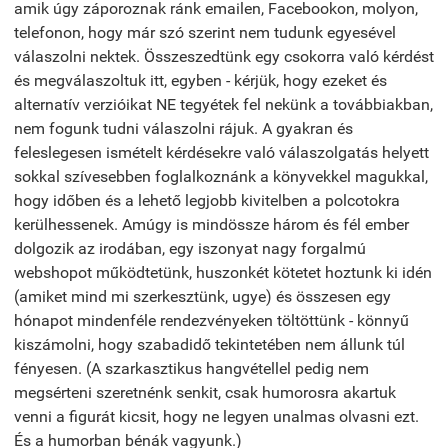
amik úgy záporoznak ránk emailen, Facebookon, molyon,
telefonon, hogy már szó szerint nem tudunk egyesével
válaszolni nektek. Összeszedtünk egy csokorra való kérdést
és megválaszoltuk itt, egyben - kérjük, hogy ezeket és
alternatív verzióikat NE tegyétek fel nekünk a továbbiakban,
nem fogunk tudni válaszolni rájuk. A gyakran és
feleslegesen ismételt kérdésekre való válaszolgatás helyett
sokkal szívesebben foglalkoznánk a könyvekkel magukkal,
hogy időben és a lehető legjobb kivitelben a polcotokra
kerülhessenek. Amúgy is mindössze három és fél ember
dolgozik az irodában, egy iszonyat nagy forgalmú
webshopot működtetünk, huszonkét kötetet hoztunk ki idén
(amiket mind mi szerkesztünk, ugye) és összesen egy
hónapot mindenféle rendezvényeken töltöttünk - könnyű
kiszámolni, hogy szabadidő tekintetében nem állunk túl
fényesen. (A szarkasztikus hangvétellel pedig nem
megsérteni szeretnénk senkit, csak humorosra akartuk
venni a figurát kicsit, hogy ne legyen unalmas olvasni ezt.
És a humorban bénák vagyunk.)