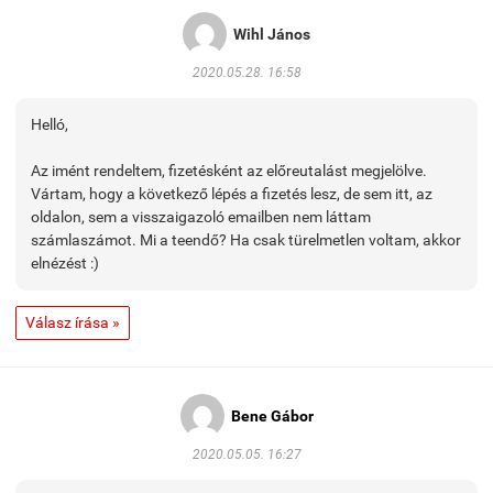
Wihl János
2020.05.28. 16:58
Helló,
Az imént rendeltem, fizetésként az előreutalást megjelölve.
Vártam, hogy a következő lépés a fizetés lesz, de sem itt, az
oldalon, sem a visszaigazoló emailben nem láttam
számlaszámot. Mi a teendő? Ha csak türelmetlen voltam, akkor
elnézést :)
Válasz írása »
Bene Gábor
2020.05.05. 16:27