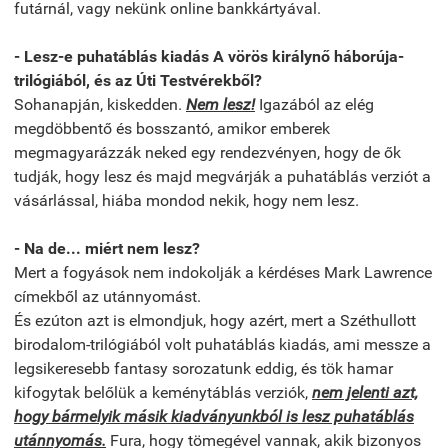
futárnál, vagy nekünk online bankkártyával.
- Lesz-e puhatáblás kiadás A vörös királynő háborúja-
trilógiából, és az Úti Testvérekből?
Sohanapján, kiskedden.
Nem lesz!
Igazából az elég
megdöbbentő és bosszantó, amikor emberek
megmagyarázzák neked egy rendezvényen, hogy de ők
tudják, hogy lesz és majd megvárják a puhatáblás verziót a
vásárlással, hiába mondod nekik, hogy nem lesz.
- Na de... miért nem lesz?
Mert a fogyások nem indokolják a kérdéses Mark Lawrence
címekből az utánnyomást.
És ezúton azt is elmondjuk, hogy azért, mert a Széthullott
birodalom-trilógiából volt puhatáblás kiadás, ami messze a
legsikeresebb fantasy sorozatunk eddig, és tök hamar
kifogytak belőlük a keménytáblás verziók,
nem jelenti azt,
hogy bármelyik másik kiadványunkból is lesz puhatáblás
utánnyomás.
Fura, hogy tömegével vannak, akik bizonyos