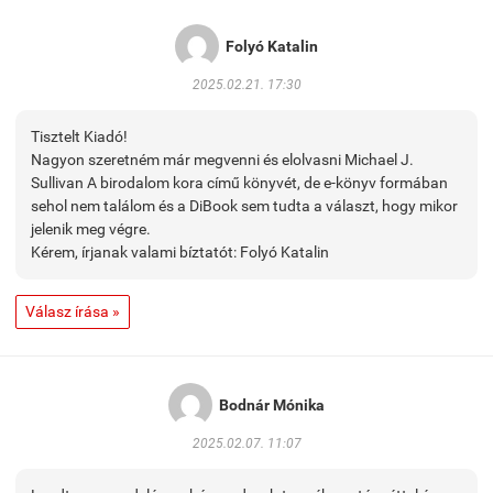
Folyó Katalin
2025.02.21. 17:30
Tisztelt Kiadó!
Nagyon szeretném már megvenni és elolvasni Michael J.
Sullivan A birodalom kora című könyvét, de e-könyv formában
sehol nem találom és a DiBook sem tudta a választ, hogy mikor
jelenik meg végre.
Kérem, írjanak valami bíztatót: Folyó Katalin
Válasz írása »
Bodnár Mónika
2025.02.07. 11:07