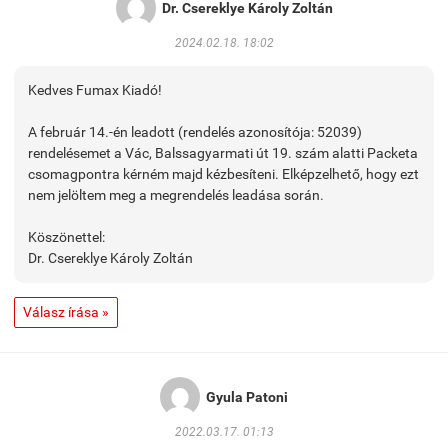
Dr. Csereklye Károly Zoltán
2024.02.18. 18:02
Kedves Fumax Kiadó!
A február 14.-én leadott (rendelés azonosítója: 52039)
rendelésemet a Vác, Balssagyarmati út 19. szám alatti Packeta
csomagpontra kérném majd kézbesíteni. Elképzelhető, hogy ezt
nem jelöltem meg a megrendelés leadása során.
Köszönettel:
Dr. Csereklye Károly Zoltán
Válasz írása »
Gyula Patoni
2022.03.17. 01:13