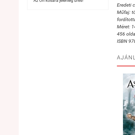
Az Ön kosara jelenleg üres!
Eredeti 
Műfaj: t
fordított
Méret: 
456 olda
ISBN 97
AJÁN