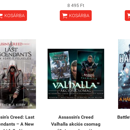
8 495 Ft


KOSÁRBA
KOSÁRBA
sin’s Creed: Last
Assassin's Creed
Battle
endants – A New
Valhalla akciós csomag