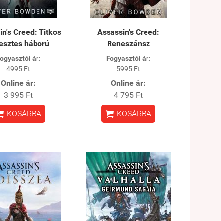
in's Creed: Titkos
Assassin's Creed:
esztes háború
Reneszánsz
ogyasztói ár:
Fogyasztói ár:
4995 Ft
5995 Ft
Online ár:
Online ár:
3 995 Ft
4 795 Ft


KOSÁRBA
KOSÁRBA