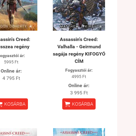
assin's Creed:
Assassin's Creed:
isszea regény
Valhalla - Geirmund
sagája regény KIFOGYÓ
ogyasztói ár:
CÍM
5995 Ft
Fogyasztói ár:
Online ár:
4995 Ft
4 795 Ft
Online ár:
3 995 Ft


KOSÁRBA
KOSÁRBA