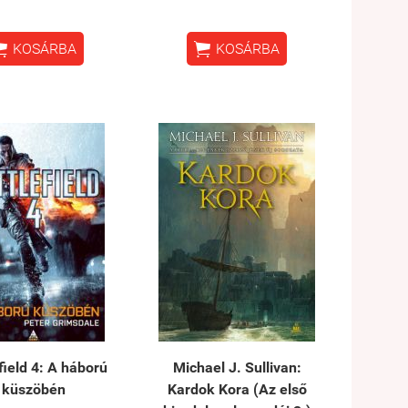


KOSÁRBA
KOSÁRBA
field 4: A háború
Michael J. Sullivan:
küszöbén
Kardok Kora (Az első