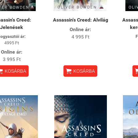
assin's Creed:
Assassin's Creed: Alvilág
Assass
Jelenések
ker
Online ár:
ogyasztói ár:
4 995 Ft
F
4995 Ft
Online ár:
3 995 Ft


KOSÁRBA
KOSÁRBA