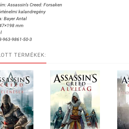
cím: Assassin’s Creed: Forsaken
örténelmi kalandregény
a: Bayer Antal
147×198 mm
l
8-963-9861-50-3
LOTT TERMÉKEK: