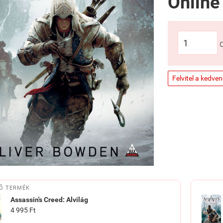
Online
Felvitel a kedve
Ő TERMÉK
Assassin's Creed: Alvilág
4 995 Ft