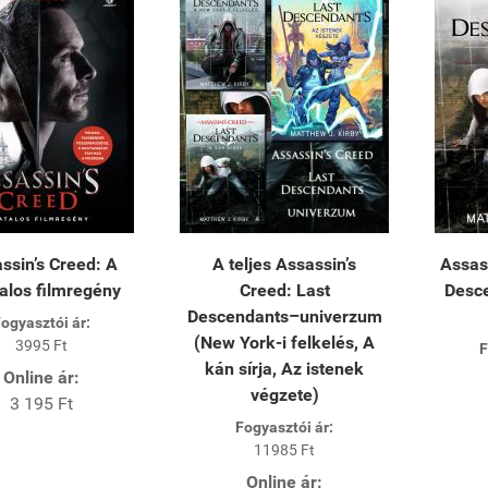
ssin’s Creed: A
A teljes Assassin’s
Assas
talos filmregény
Creed: Last
Desc
Descendants–univerzum
ogyasztói ár:
(New York-i felkelés, A
3995 Ft
F
kán sírja, Az istenek
Online ár:
végzete)
3 195 Ft
Fogyasztói ár:
11985 Ft
Online ár: