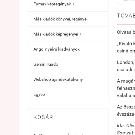
Fumax képregények

TOVÁB
Más kiadók könyvei, regényei
Olvass b
Más kiadók képregényei

„Kiváló 
Angol nyelvű kiadványok
csinálom
London, 
Gemini Kiadó
családi 
Webshop ajándékutalvány
A magára
felhaszn
Egyéb
valaha is
Az össz
évszázad
KOSÁR
Írta: Ol
Sorozat