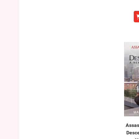
Assas
Desc