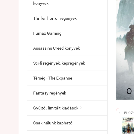
könyvek
Thriller, horror regények
Fumax Gaming
Assassin's Creed könyvek
Sci-fi regények, képregények
Térség - The Expanse
Fantasy regények
Gyűjtői, limitált kiadások


ELŐZ
Csak nálunk kapható