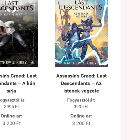
sin’s Creed: Last
Assassin’s Creed: Last
endants – A kán
Descendants – Az
sírja
istenek végzete
ogyasztói ár:
Fogyasztói ár:
3995 Ft
3995 Ft
Online ár:
Online ár:
3 200 Ft
3 200 Ft