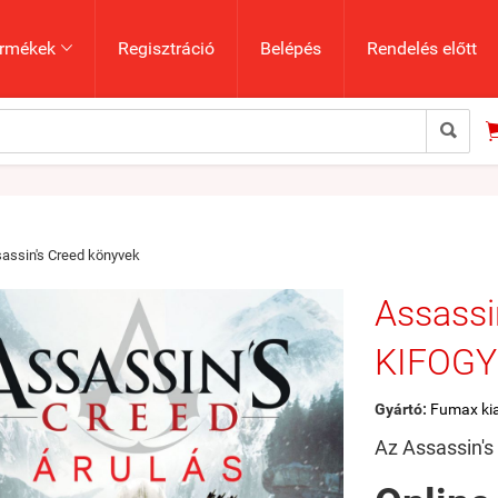
rmékek
Regisztráció
Belépés
Rendelés előtt


assin's Creed könyvek
Assassi
KIFOGY
Gyártó:
Fumax ki
Az Assassin's