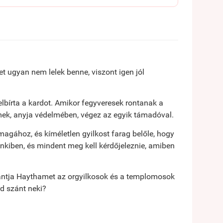
t ugyan nem lelek benne, viszont igen jól
lbírta a kardot. Amikor fegyveresek rontanak a
rmek, anyja védelmében, végez az egyik támadóval.
agához, és kíméletlen gyilkost farag belőle, hogy
nkiben, és mindent meg kell kérdőjeleznie, amiben
ántja Haythamet az orgyilkosok és a templomosok
d szánt neki?