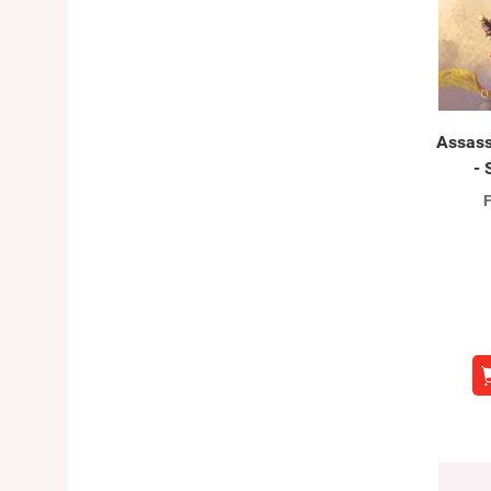
Assass
- 
F