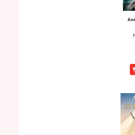
Ass
F