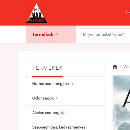
Te
Termékek


»
Ass
TERMÉKEK
Hamarosan megjelenik!
Újdonságok

Akciós csomagok

Szépséghibás, kedvezményes