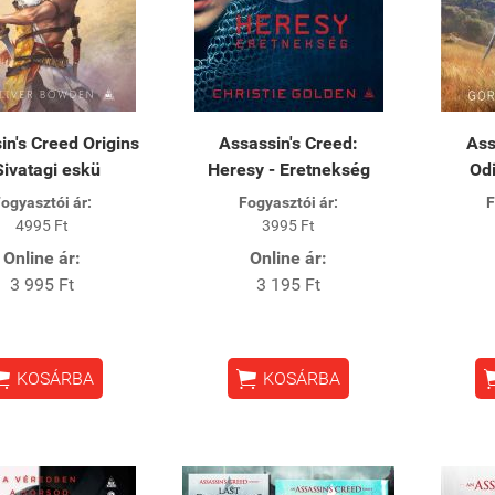
in's Creed Origins
Assassin's Creed:
Ass
Sivatagi eskü
Heresy - Eretnekség
Od
ogyasztói ár:
Fogyasztói ár:
F
4995 Ft
3995 Ft
Online ár:
Online ár:
3 995 Ft
3 195 Ft


KOSÁRBA
KOSÁRBA