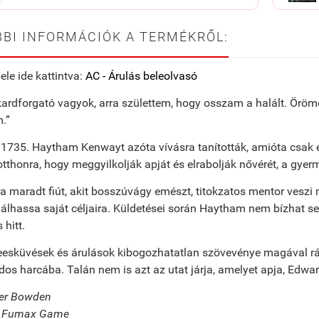
BI INFORMÁCIÓK A TERMÉKRŐL:
ele ide kattintva:
AC - Árulás beleolvasó
kardforgató vagyok, arra születtem, hogy osszam a halált. Öröme
.”
1735. Haytham Kenwayt azóta vívásra tanították, amióta csak e
otthonra, hogy meggyilkolják apját és elrabolják nővérét, a gye
 maradt fiút, akit bosszúvágy emészt, titokzatos mentor veszi m
álhassa saját céljaira. Küldetései során Haytham nem bízhat se
 hitt.
eesküvések és árulások kibogozhatatlan szövevénye magával r
os harcába. Talán nem is azt az utat járja, amelyet apja, Edwar
iver Bowden
: Fumax Game