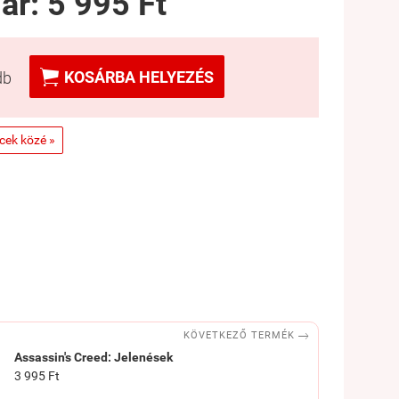
 ár:
5 995 Ft

KOSÁRBA HELYEZÉS
db
ncek közé »

KÖVETKEZŐ TERMÉK
Assassin's Creed: Jelenések
3 995 Ft