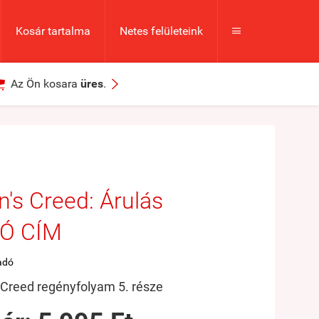
Kosár tartalma
Netes felületeink



Az Ön kosara
üres
.
n's Creed: Árulás
Ó CÍM
adó
 Creed regényfolyam 5. része