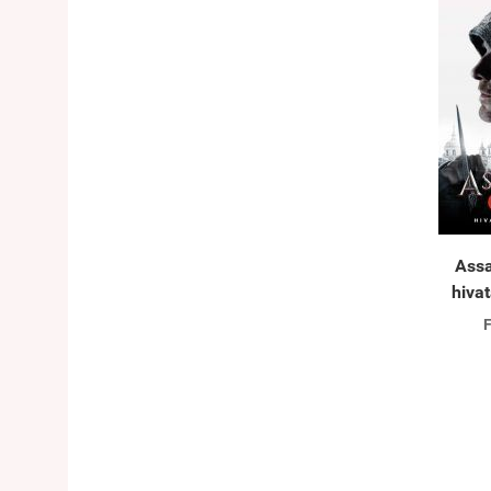
Assa
hiva
F